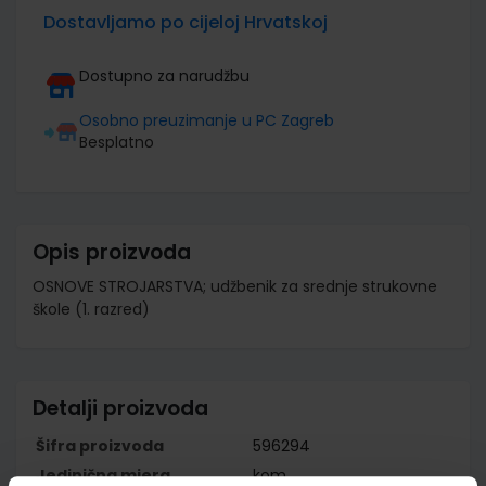
Dostavljamo po cijeloj Hrvatskoj
Dostupno za narudžbu
Osobno preuzimanje u PC Zagreb
Besplatno
Opis proizvoda
OSNOVE STROJARSTVA; udžbenik za srednje strukovne
škole (1. razred)
Detalji proizvoda
Šifra proizvoda
596294
Jedinična mjera
kom