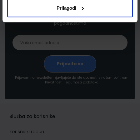
Prilagodi
Prijavite se kako bi primali informacije o novim
proizvodima i uslugama, akcijama i drugim
pogodnostima
Prijavom na newsletter izjavljujete da ste upoznati s našom politikom
Privatnosti i sigurnosti podataka
Služba za korisnike
Korisnički račun