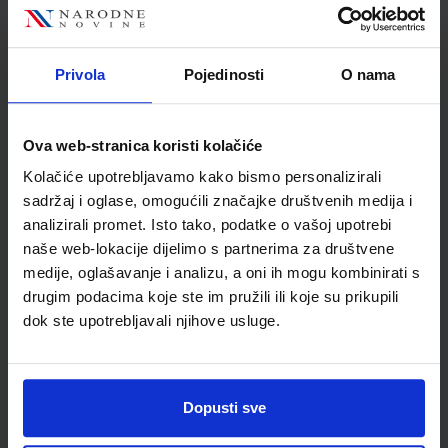
Nakladnik
ŠKOLSKA KNJIGA d.d.
Autor
Mato Galović
Školski razred
10 1.RAZRED SŠ
Privola
Pojedinosti
O nama
Vrsta školske knjige
UDŽBENIK
Vrsta škole
3 STRUKOVNA
Ova web-stranica koristi kolačiće
Nastavni predmet
STRUKOVNE ŠKOLE
Kolačiće upotrebljavamo kako bismo personalizirali
Reg br min
8250
sadržaj i oglase, omogućili značajke društvenih medija i
analizirali promet. Isto tako, podatke o vašoj upotrebi
naše web-lokacije dijelimo s partnerima za društvene
medije, oglašavanje i analizu, a oni ih mogu kombinirati s
drugim podacima koje ste im pružili ili koje su prikupili
dok ste upotrebljavali njihove usluge.
Dopusti sve
Newsletter prijava