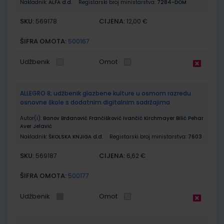
Nakladnik:
ALFA d.d.
Registarski broj ministarstva:
7284-DOM
SKU:
CIJENA:
569178
12,00 €
ŠIFRA OMOTA:
500167
Udžbenik
Omot
ALLEGRO 8; udžbenik glazbene kulture u osmom razredu
osnovne škole s dodatnim digitalnim sadržajima
Autor(i):
Banov Brđanović Frančišković Ivančić Kirchmayer Bilić Pehar
Aver Jelavić
Nakladnik:
ŠKOLSKA KNJIGA d.d.
Registarski broj ministarstva:
7603
SKU:
CIJENA:
569187
6,62 €
ŠIFRA OMOTA:
500177
Udžbenik
Omot