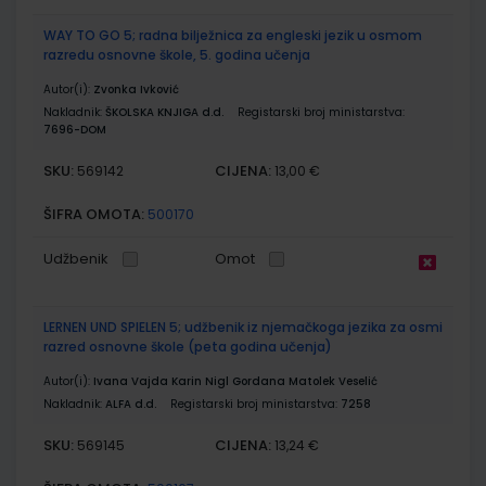
WAY TO GO 5; radna bilježnica za engleski jezik u osmom
razredu osnovne škole, 5. godina učenja
Autor(i):
Zvonka Ivković
Nakladnik:
ŠKOLSKA KNJIGA d.d.
Registarski broj ministarstva:
7696-DOM
SKU:
CIJENA:
569142
13,00 €
ŠIFRA OMOTA:
500170
Udžbenik
Omot
LERNEN UND SPIELEN 5; udžbenik iz njemačkoga jezika za osmi
razred osnovne škole (peta godina učenja)
Autor(i):
Ivana Vajda Karin Nigl Gordana Matolek Veselić
Nakladnik:
ALFA d.d.
Registarski broj ministarstva:
7258
SKU:
CIJENA:
569145
13,24 €