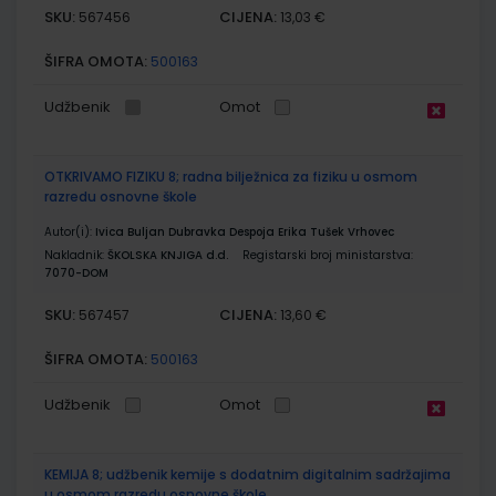
SKU:
CIJENA:
567456
13,03 €
ŠIFRA OMOTA:
500163
Udžbenik
Omot
OTKRIVAMO FIZIKU 8; radna bilježnica za fiziku u osmom
razredu osnovne škole
Autor(i):
Ivica Buljan Dubravka Despoja Erika Tušek Vrhovec
Nakladnik:
ŠKOLSKA KNJIGA d.d.
Registarski broj ministarstva:
7070-DOM
SKU:
CIJENA:
567457
13,60 €
ŠIFRA OMOTA:
500163
Udžbenik
Omot
KEMIJA 8; udžbenik kemije s dodatnim digitalnim sadržajima
u osmom razredu osnovne škole