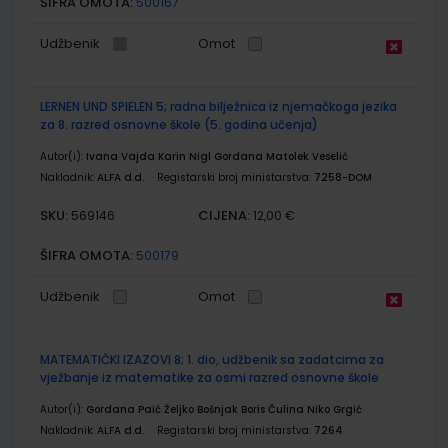
ŠIFRA OMOTA:
500167
Udžbenik
Omot
LERNEN UND SPIELEN 5; radna bilježnica iz njemačkoga jezika
za 8. razred osnovne škole (5. godina učenja)
Autor(i):
Ivana Vajda Karin Nigl Gordana Matolek Veselić
Nakladnik:
ALFA d.d.
Registarski broj ministarstva:
7258-DOM
SKU:
CIJENA:
569146
12,00 €
ŠIFRA OMOTA:
500179
Udžbenik
Omot
MATEMATIČKI IZAZOVI 8; 1. dio, udžbenik sa zadatcima za
vježbanje iz matematike za osmi razred osnovne škole
Autor(i):
Gordana Paić Željko Bošnjak Boris Čulina Niko Grgić
Nakladnik:
ALFA d.d.
Registarski broj ministarstva:
7264