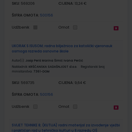
SKU:
CIJENA:
569206
13,24 €
ŠIFRA OMOTA:
500156
Udžbenik
Omot
UKORAK S ISUSOM; radna bilježnica za katolički vjeronauk
osmoga razreda osnovne škole
Autor(i):
Josip Periš Marina Šimić Ivana Perčić
Nakladnik:
KRŠĆANSKA SADAŠNJOST d.o.o.
Registarski broj
ministarstva:
7361-DOM
SKU:
CIJENA:
569735
9,64 €
ŠIFRA OMOTA:
500156
Udžbenik
Omot
SVIJET TEHNIKE 8; (KUTIJA) radni materijal za izvođenje vježbi
i praktičan rad u tehničkoj kulturi u 8.razredu OŠ