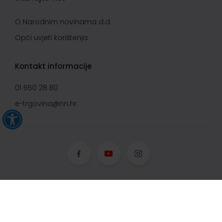
O Narodnim novinama d.d.
Opći uvjeti korištenja
Kontakt informacije
01 650 28 80
e-trgovina@nn.hr