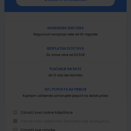
NAGRADNA SMS IGRA
Mogućnost osvajanja neke od 101 nagrade
BESPLATNA DOSTAVA
Za iznose veće od 62,50€
PLAĆANJE NA RATE
do 12 rata bez kamata
10% POPUSTA NA PRIBOR
Kupnjom udžbenika ostvarujete popust na školski pribor
Označi sve radne bilježnice
Označi sve udžbenike (trenutno nije dostupno)
Označi sve omote