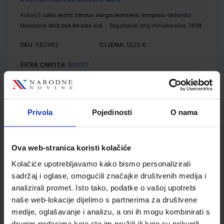
Autor(i):
Lukić Marić Zerdun Varga Maričević Krmpotić-Gržančić
Nakladnik:
ŠKOLSKA KNJIGA d.d.
Registarski broj ministarstva:
7038
SKU:
CIJENA:
567462
13,03 €
ŠIFRA OMOTA:
500177
Udžbenik
Omot
Privola
Pojedinosti
O nama
KEMIJA 8; radna bilježnica za kemiju u osmom razredu
osnovne škole
Autor(i):
Lukić Marić Zerdun Varga Krmpotić-Gržančić
Ova web-stranica koristi kolačiće
Nakladnik:
ŠKOLSKA KNJIGA d.d.
Registarski broj ministarstva:
7038-DOM
Kolačiće upotrebljavamo kako bismo personalizirali
sadržaj i oglase, omogućili značajke društvenih medija i
SKU:
CIJENA:
567463
13,60 €
analizirali promet. Isto tako, podatke o vašoj upotrebi
ŠIFRA OMOTA:
500163
naše web-lokacije dijelimo s partnerima za društvene
medije, oglašavanje i analizu, a oni ih mogu kombinirati s
Udžbenik
Omot
drugim podacima koje ste im pružili ili koje su prikupili