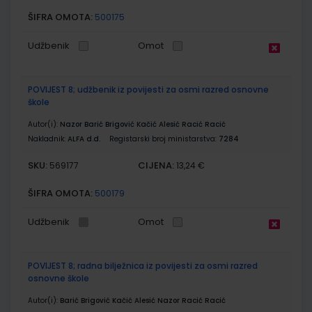
ŠIFRA OMOTA:
500175
Udžbenik
Omot
POVIJEST 8; udžbenik iz povijesti za osmi razred osnovne
škole
Autor(i):
Nazor Barić Brigović Kačić Alesić Racić Racić
Nakladnik:
ALFA d.d.
Registarski broj ministarstva:
7284
SKU:
CIJENA:
569177
13,24 €
ŠIFRA OMOTA:
500179
Udžbenik
Omot
POVIJEST 8; radna bilježnica iz povijesti za osmi razred
osnovne škole
Autor(i):
Barić Brigović Kačić Alesić Nazor Racić Racić