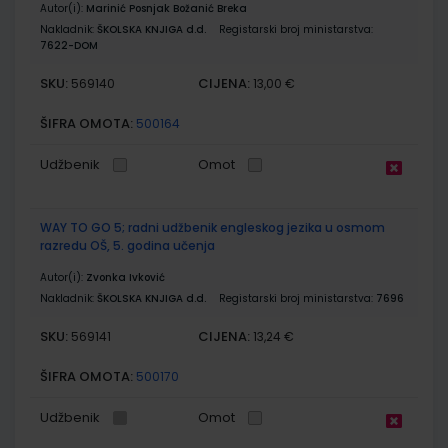
Autor(i):
Marinić Posnjak Božanić Breka
Nakladnik:
ŠKOLSKA KNJIGA d.d.
Registarski broj ministarstva:
7622-DOM
SKU:
CIJENA:
569140
13,00 €
ŠIFRA OMOTA:
500164
Udžbenik
Omot
WAY TO GO 5; radni udžbenik engleskog jezika u osmom
razredu OŠ, 5. godina učenja
Autor(i):
Zvonka Ivković
Nakladnik:
ŠKOLSKA KNJIGA d.d.
Registarski broj ministarstva:
7696
SKU:
CIJENA:
569141
13,24 €
ŠIFRA OMOTA:
500170
Udžbenik
Omot