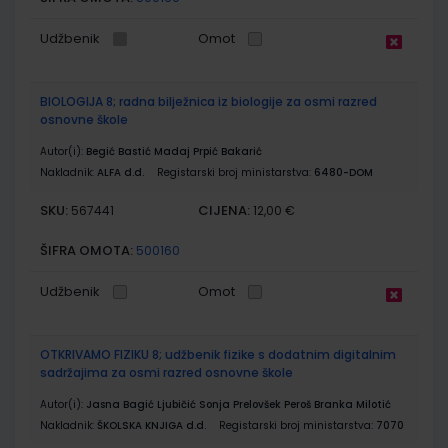
Udžbenik
Omot
BIOLOGIJA 8; radna bilježnica iz biologije za osmi razred
osnovne škole
Autor(i):
Begić Bastić Madaj Prpić Bakarić
Nakladnik:
ALFA d.d.
Registarski broj ministarstva:
6480-DOM
SKU:
CIJENA:
567441
12,00 €
ŠIFRA OMOTA:
500160
Udžbenik
Omot
OTKRIVAMO FIZIKU 8; udžbenik fizike s dodatnim digitalnim
sadržajima za osmi razred osnovne škole
Autor(i):
Jasna Bagić Ljubičić Sonja Prelovšek Peroš Branka Milotić
Nakladnik:
ŠKOLSKA KNJIGA d.d.
Registarski broj ministarstva:
7070