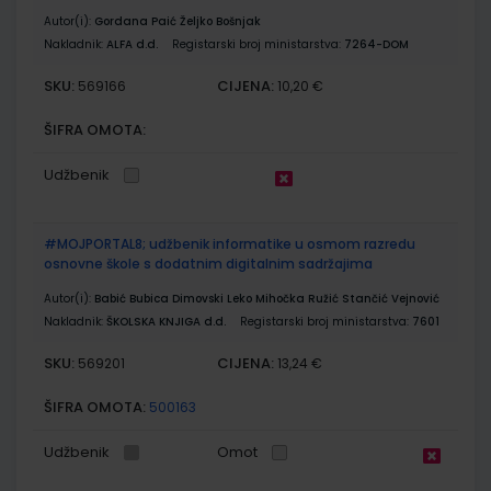
Autor(i):
Gordana Paić Željko Bošnjak
Nakladnik:
ALFA d.d.
Registarski broj ministarstva:
7264-DOM
SKU:
CIJENA:
569166
10,20 €
ŠIFRA OMOTA:
Udžbenik
#MOJPORTAL8; udžbenik informatike u osmom razredu
osnovne škole s dodatnim digitalnim sadržajima
Autor(i):
Babić Bubica Dimovski Leko Mihočka Ružić Stančić Vejnović
Nakladnik:
ŠKOLSKA KNJIGA d.d.
Registarski broj ministarstva:
7601
SKU:
CIJENA:
569201
13,24 €
ŠIFRA OMOTA:
500163
Udžbenik
Omot