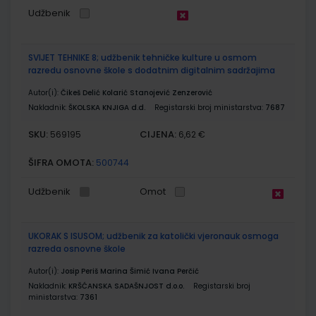
Udžbenik
SVIJET TEHNIKE 8; udžbenik tehničke kulture u osmom
razredu osnovne škole s dodatnim digitalnim sadržajima
Autor(i):
Čikeš Delić Kolarić Stanojević Zenzerović
Nakladnik:
ŠKOLSKA KNJIGA d.d.
Registarski broj ministarstva:
7687
SKU:
CIJENA:
569195
6,62 €
ŠIFRA OMOTA:
500744
Udžbenik
Omot
UKORAK S ISUSOM; udžbenik za katolički vjeronauk osmoga
razreda osnovne škole
Autor(i):
Josip Periš Marina Šimić Ivana Perčić
Nakladnik:
KRŠĆANSKA SADAŠNJOST d.o.o.
Registarski broj
ministarstva:
7361