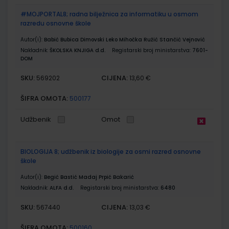
#MOJPORTAL8; radna bilježnica za informatiku u osmom
razredu osnovne škole
Autor(i):
Babić Bubica Dimovski Leko Mihočka Ružić Stančić Vejnović
Nakladnik:
ŠKOLSKA KNJIGA d.d.
Registarski broj ministarstva:
7601-
DOM
SKU:
CIJENA:
569202
13,60 €
ŠIFRA OMOTA:
500177
Udžbenik
Omot
BIOLOGIJA 8; udžbenik iz biologije za osmi razred osnovne
škole
Autor(i):
Begić Bastić Madaj Prpić Bakarić
Nakladnik:
ALFA d.d.
Registarski broj ministarstva:
6480
SKU:
CIJENA:
567440
13,03 €
ŠIFRA OMOTA:
500160