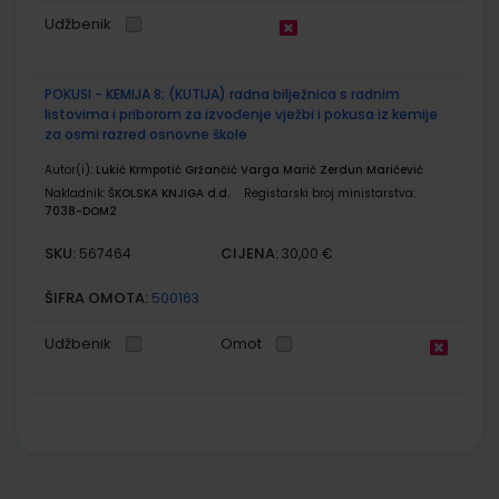
Udžbenik
POKUSI - KEMIJA 8; (KUTIJA) radna bilježnica s radnim
listovima i priborom za izvođenje vježbi i pokusa iz kemije
za osmi razred osnovne škole
Autor(i):
Lukić Krmpotić Gržančić Varga Marić Zerdun Maričević
Nakladnik:
ŠKOLSKA KNJIGA d.d.
Registarski broj ministarstva:
7038-DOM2
SKU:
CIJENA:
567464
30,00 €
ŠIFRA OMOTA:
500163
Udžbenik
Omot