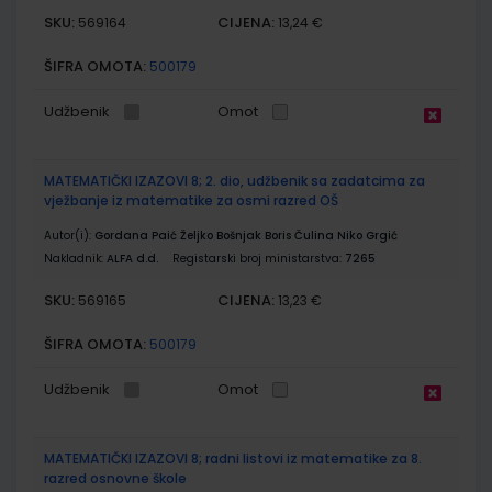
SKU:
CIJENA:
569164
13,24 €
ŠIFRA OMOTA:
500179
Udžbenik
Omot
MATEMATIČKI IZAZOVI 8; 2. dio, udžbenik sa zadatcima za
vježbanje iz matematike za osmi razred OŠ
Autor(i):
Gordana Paić Željko Bošnjak Boris Čulina Niko Grgić
Nakladnik:
ALFA d.d.
Registarski broj ministarstva:
7265
SKU:
CIJENA:
569165
13,23 €
ŠIFRA OMOTA:
500179
Udžbenik
Omot
MATEMATIČKI IZAZOVI 8; radni listovi iz matematike za 8.
razred osnovne škole