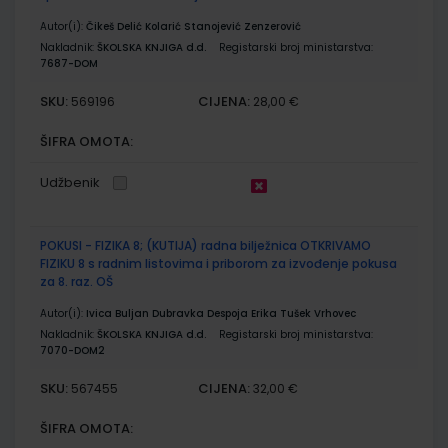
Autor(i):
Čikeš Delić Kolarić Stanojević Zenzerović
Nakladnik:
ŠKOLSKA KNJIGA d.d.
Registarski broj ministarstva:
7687-DOM
SKU:
CIJENA:
569196
28,00 €
ŠIFRA OMOTA:
Udžbenik
POKUSI - FIZIKA 8; (KUTIJA) radna bilježnica OTKRIVAMO
FIZIKU 8 s radnim listovima i priborom za izvođenje pokusa
za 8. raz. OŠ
Autor(i):
Ivica Buljan Dubravka Despoja Erika Tušek Vrhovec
Nakladnik:
ŠKOLSKA KNJIGA d.d.
Registarski broj ministarstva:
7070-DOM2
SKU:
CIJENA:
567455
32,00 €
ŠIFRA OMOTA: