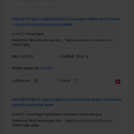
Grupirani
NAŠ HRVATSKI 8 i SNAGA RIJEČI 8; komplet udžbenik i čitanka
proizvodi
u osmom razredu osnovne škole
Autor(i):
Anita Šojat
Nakladnik:
ŠKOLSKA KNJIGA d.d.
Registarski broj ministarstva:
7665;7666
SKU:
CIJENA:
569114
26,47 €
ŠIFRA OMOTA:
500157
Udžbenik
Omot
NAŠ HRVATSKI 8; radna bilježnica za hrvatski jezik u osmome
razredu osnovne škole
Autor(i):
Anita Šojat Vjekoslava Hrastović Nada Marguš
Nakladnik:
ŠKOLSKA KNJIGA d.d.
Registarski broj ministarstva:
7665;7666-DOM