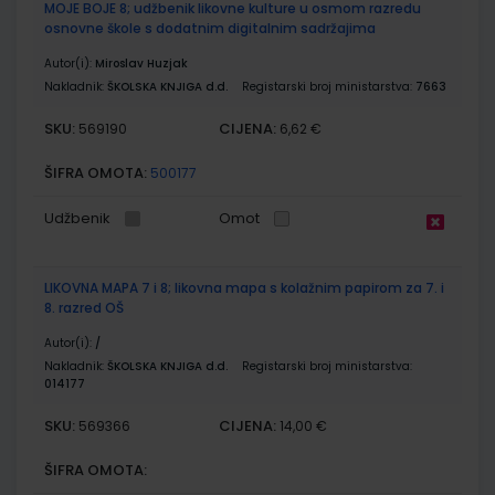
MOJE BOJE 8; udžbenik likovne kulture u osmom razredu
osnovne škole s dodatnim digitalnim sadržajima
Autor(i):
Miroslav Huzjak
Nakladnik:
ŠKOLSKA KNJIGA d.d.
Registarski broj ministarstva:
7663
SKU:
CIJENA:
569190
6,62 €
ŠIFRA OMOTA:
500177
Udžbenik
Omot
LIKOVNA MAPA 7 i 8; likovna mapa s kolažnim papirom za 7. i
8. razred OŠ
Autor(i):
/
Nakladnik:
ŠKOLSKA KNJIGA d.d.
Registarski broj ministarstva:
014177
SKU:
CIJENA:
569366
14,00 €
ŠIFRA OMOTA: