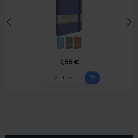
7,55 €