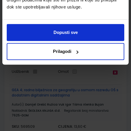
dok ste upotrebljavali njihove usluge.
GEA 4; udžbenik za geografiju u osmom razredu OŠ s
dodatnim digitalnim sadržajima
Autor(i):
Danijel Orešić Igor Tišma Ružica Vuk Alenka Bujan
Dopusti sve
Nakladnik:
ŠKOLSKA KNJIGA d.d.
Registarski broj ministarstva:
7625
SKU:
CIJENA:
569175
13,24 €
Prilagodi
ŠIFRA OMOTA:
500175
Udžbenik
Omot
GEA 4; radna bilježnica za geografiju u osmom razredu OŠ s
dodatnim digitalnim sadržajima
Autor(i):
Danijel Orešić Ružica Vuk Igor Tišma Alenka Bujan
Nakladnik:
ŠKOLSKA KNJIGA d.d.
Registarski broj ministarstva:
7625-DOM
SKU:
CIJENA:
569509
13,60 €