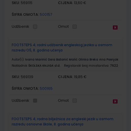
SKU:
CIJENA:
569115
13,60 €
ŠIFRA OMOTA:
500157
Udžbenik
Omot
FOOTSTEPS 4; radni udžbenik engleskog jezika u osmom
razredu OŠ, 8. godina učenja
Autor(i):
Ivana Marinić Dora Božanić Malić Olinka Breka Ana Posnjak
Nakladnik:
ŠKOLSKA KNJIGA d.d.
Registarski broj ministarstva:
7622
SKU:
CIJENA:
569139
19,85 €
ŠIFRA OMOTA:
500165
Udžbenik
Omot
FOOTSTEPS 4; radna bilježnica za engleski jezik u osmom
razredu osnovne škole, 8. godina učenja