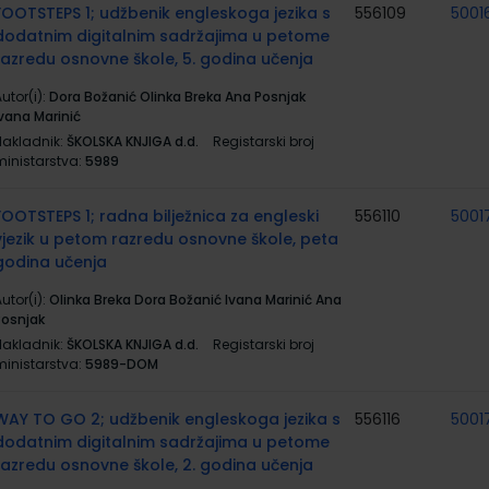
FOOTSTEPS 1; udžbenik engleskoga jezika s
556109
5001
dodatnim digitalnim sadržajima u petome
razredu osnovne škole, 5. godina učenja
utor(i):
Dora Božanić Olinka Breka Ana Posnjak
Ivana Marinić
Nakladnik:
ŠKOLSKA KNJIGA d.d.
Registarski broj
ministarstva:
5989
FOOTSTEPS 1; radna bilježnica za engleski
556110
5001
vjezik u petom razredu osnovne škole, peta
godina učenja
utor(i):
Olinka Breka Dora Božanić Ivana Marinić Ana
Posnjak
Nakladnik:
ŠKOLSKA KNJIGA d.d.
Registarski broj
ministarstva:
5989-DOM
WAY TO GO 2; udžbenik engleskoga jezika s
556116
5001
dodatnim digitalnim sadržajima u petome
razredu osnovne škole, 2. godina učenja