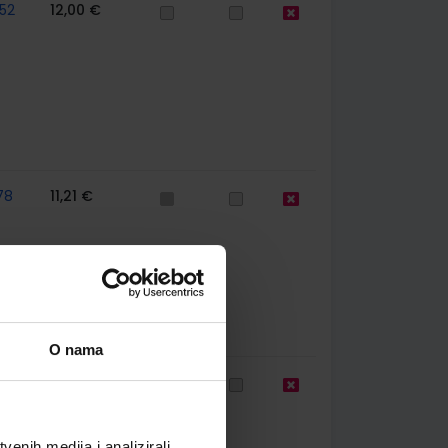
52
12,00 €
78
11,21 €
O nama
78
13,00 €
enih medija i analizirali