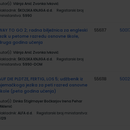
utor(i):
Višnja Anić Zvonka Ivković
Nakladnik:
ŠKOLSKA KNJIGA d.d.
Registarski broj
ministarstva:
5990
WAY TO GO 2; radna bilježnica za engleski
556117
5001
jezik u petome razredu osnovne škole,
druga godina učenja
utor(i):
Višnja Anić Zvonka Ivković
Nakladnik:
ŠKOLSKA KNJIGA d.d.
Registarski broj
ministarstva:
5990-DOM
AUF DIE PLDTZE, FERTIG, LOS 5; udžbenik iz
556118
5002
njemačkoga jezika za peti razred osnovne
škole (peta godina učenja)
utor(i):
Dinka Štiglmayer Bočkarjov Irena Pehar
iklenić
Nakladnik:
ALFA d.d.
Registarski broj ministarstva:
6129