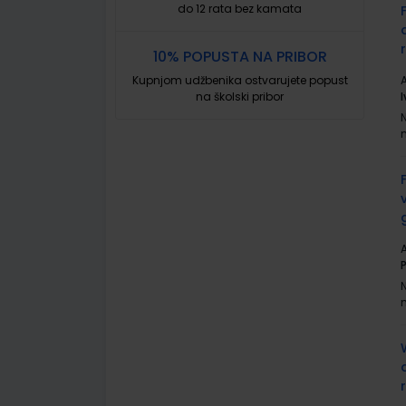
do 12 rata bez kamata
10% POPUSTA NA PRIBOR
Kupnjom udžbenika ostvarujete popust
A
na školski pribor
A