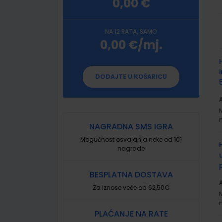
0,00 €
NA 12 RATA, SAMO
0,00 €/mj.
G
p
DODAJTE U KOŠARICU
A
NAGRADNA SMS IGRA
Mogućnost osvajanja neke od 101
nagrade
BESPLATNA DOSTAVA
A
Za iznose veće od 62,50€
PLAĆANJE NA RATE