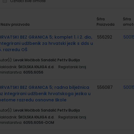
Označi sve omote
Šifra
Šifra
Naziv proizvoda
Proizvoda
omot
rupirani
roizvodi
HRVATSKI BEZ GRANICA 5; komplet 1. i 2. dio,
556292
5001
integrirani udžbenik za hrvatski jezik s dds u
5. razredu OŠ
utor(i):
Levak Močibob Sandalić Pettv Budija
Nakladnik:
ŠKOLSKA KNJIGA d.d.
Registarski broj
ministarstva:
6055;6056
HRVATSKI BEZ GRANICA 5; radna bilježnica
556087
5001
uz integrirani udžbenik hrvatskoga jezika u
petome razredu osnovne škole
utor(i):
Levak Močibob Sandalić Pettv Budija
Nakladnik:
ŠKOLSKA KNJIGA d.d.
Registarski broj
ministarstva:
6055;6056-DOM