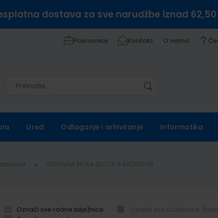
esplatna dostava za sve narudžbe iznad 62,50
Poslovnice
Kontakt
O nama
Če
Pretražite
Pretražite
ola
Ured
Odlaganje i arhiviranje
Informatika
Naslovna
OSNOVNA ŠKOLA BELICA, 5.RAZRED OŠ
Označi sve radne bilježnice
Označi sve udžbenike (tren