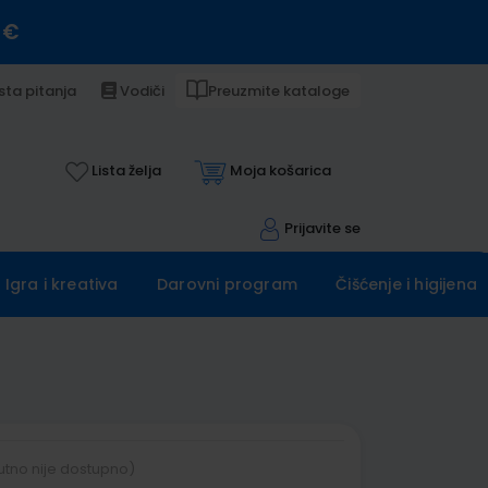
 €
sta pitanja
Vodiči
Preuzmite kataloge
Lista želja
Moja košarica
Prijavite se
Igra i kreativa
Darovni program
Čišćenje i higijena
utno nije dostupno)