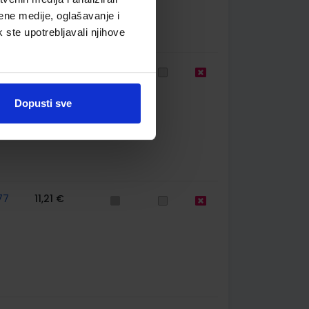
ene medije, oglašavanje i
k ste upotrebljavali njihove
64
22,42 €
Dopusti sve
77
11,21 €