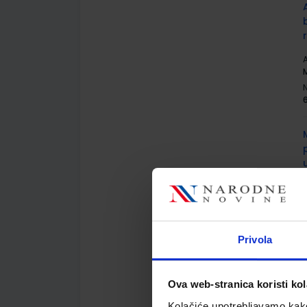
A
M
A
Privola
Ova web-stranica koristi kol
Kolačiće upotrebljavamo kako 