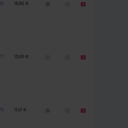
63
16,82 €
77
13,00 €
70
11,21 €