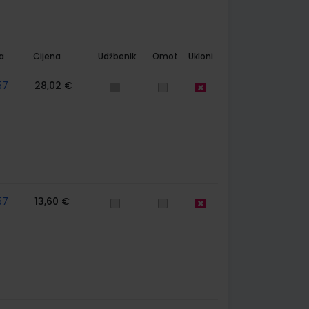
a
Cijena
Udžbenik
Omot
Ukloni
57
28,02 €
57
13,60 €