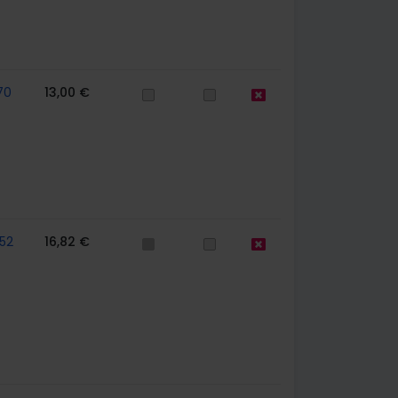
70
13,00 €
52
16,82 €