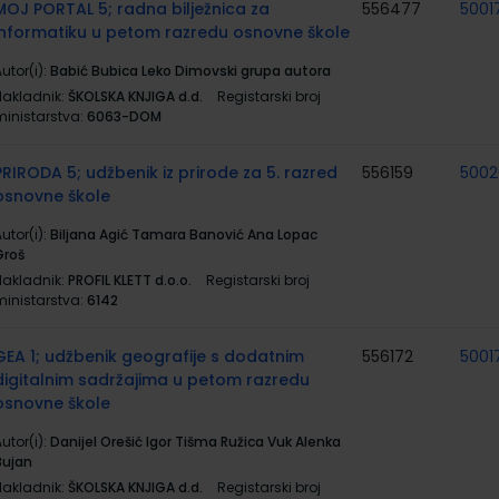
MOJ PORTAL 5; radna bilježnica za
556477
5001
informatiku u petom razredu osnovne škole
utor(i):
Babić Bubica Leko Dimovski grupa autora
Nakladnik:
ŠKOLSKA KNJIGA d.d.
Registarski broj
ministarstva:
6063-DOM
PRIRODA 5; udžbenik iz prirode za 5. razred
556159
5002
osnovne škole
utor(i):
Biljana Agić Tamara Banović Ana Lopac
Groš
Nakladnik:
PROFIL KLETT d.o.o.
Registarski broj
ministarstva:
6142
GEA 1; udžbenik geografije s dodatnim
556172
5001
digitalnim sadržajima u petom razredu
osnovne škole
utor(i):
Danijel Orešić Igor Tišma Ružica Vuk Alenka
Bujan
Nakladnik:
ŠKOLSKA KNJIGA d.d.
Registarski broj