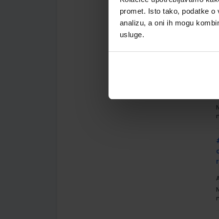
A
promet. Isto tako, podatke o 
analizu, a oni ih mogu kombini
usluge.
A
A