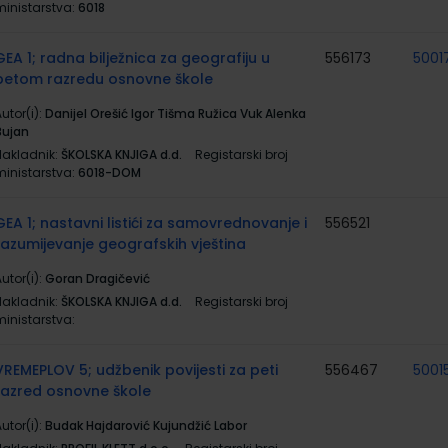
ministarstva:
6018
GEA 1; radna bilježnica za geografiju u
556173
5001
petom razredu osnovne škole
utor(i):
Danijel Orešić Igor Tišma Ružica Vuk Alenka
Bujan
Nakladnik:
ŠKOLSKA KNJIGA d.d.
Registarski broj
ministarstva:
6018-DOM
GEA 1; nastavni listići za samovrednovanje i
556521
razumijevanje geografskih vještina
utor(i):
Goran Dragičević
Nakladnik:
ŠKOLSKA KNJIGA d.d.
Registarski broj
ministarstva:
VREMEPLOV 5; udžbenik povijesti za peti
556467
5001
razred osnovne škole
utor(i):
Budak Hajdarović Kujundžić Labor