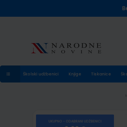
B
Školski udžbenici
Knjige
Tiskanice
Šk
UKUPNO - ODABRANI UDŽBENICI