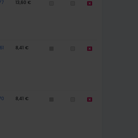
77
13,60 €
61
8,41 €
70
8,41 €