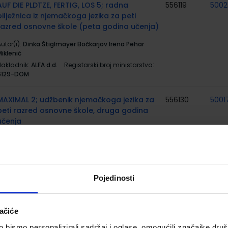
AUF DIE PLDTZE, FERTIG, LOS 5; radna
556119
5002
bilježnica iz njemačkoga jezika za peti
razred osnovne škole (peta godina učenja)
utor(i):
Dinka Štiglmayer Bočkarjov Irena Pehar
iklenić
Nakladnik:
ALFA d.d.
Registarski broj ministarstva:
6129-DOM
MAXIMAL 2; udžbenik njemačkoga jezika za
556130
5001
peti razred osnovne škole, druga godina
učenja
utor(i):
Motta Krulak-Kempisty Brass Glđck
Klobučar
Nakladnik:
PROFIL KLETT d.o.o.
Registarski broj
ministarstva:
6133
Pojedinosti
MAXIMAL 2; radna bilježnica njemačkog
556131
5001
jezika za 5. razred osnovne škole, druga
ačiće
godina učenja
bismo personalizirali sadržaj i oglase, omogućili značajke društv