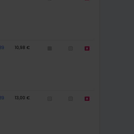
39
10,98 €
39
13,00 €