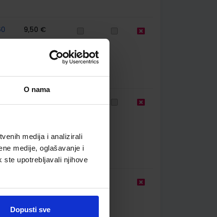
60
9,50 €
O nama
85
5,49 €
enih medija i analizirali
ene medije, oglašavanje i
k ste upotrebljavali njihove
13,00 €
Dopusti sve