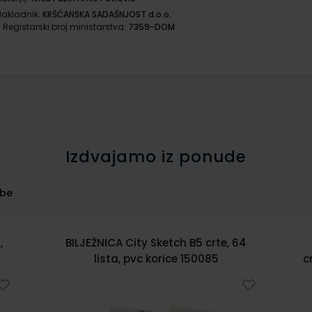
Nakladnik:
KRŠĆANSKA SADAŠNJOST d.o.o.
Registarski broj ministarstva:
7359-DOM
Izdvajamo iz ponude
rbe
4
Bilježnica spiralna diktando 17x24
cm,tvrdi uvez, 120 listova, 70 gr papir
5902