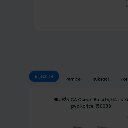
Bilježnice
Pernice
Ruksaci
To
rte, 64 lista,
BILJEŽNICA City Sketch B5 crte, 6
50089
lista, pvc korice 150085