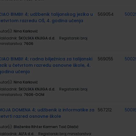
CIAO BIMBI! 4; udžbenik talijanskog jezika u
569054
5002
četvrtom razredu OŠ, 4. godina učenja
utor(i):
Nina Karković
Nakladnik:
ŠKOLSKA KNJIGA d.d.
Registarski broj
ministarstva:
7606
CIAO BIMBI! 4; radna bilježnica za talijanski
569055
5002
jezik u četvrtom razredu osnovne škole, 4.
godina učenja
utor(i):
Nina Karković
Nakladnik:
ŠKOLSKA KNJIGA d.d.
Registarski broj
ministarstva:
7606-DOM
MOJA DOMENA 4; udžbenik iz informatike za
567212
5001
četvrti razred osnovne škole
utor(i):
Blaženka Rihter Karmen Toić Dlačić
Nakladnik:
ALFA d.d.
Registarski broj ministarstva: