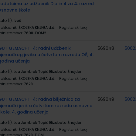
zadatcima uz udžbenik Dip in 4 za 4. razred
osnovne škole
utor(i):
Ivoš
Nakladnik:
ŠKOLSKA KNJIGA d.d.
Registarski broj
ministarstva:
7608-DOM2
GUT GEMACHT! 4; radni udžbenik
569048
5002
njemačkog jezika u četvrtom razredu OŠ, 4.
godina učenja
utor(i):
Lea Jambrek Topić Elizabeta Šnajder
Nakladnik:
ŠKOLSKA KNJIGA d.d.
Registarski broj
ministarstva:
7628
GUT GEMACHT! 4; radna bilježnica za
569049
5002
njemački jezik u četvrtom razredu osnovne
škole, 4. godina učenja
utor(i):
Lea Jambrek Topić Elizabeta Šnajder
Nakladnik:
ŠKOLSKA KNJIGA d.d.
Registarski broj
ministarstva:
7628-DOM