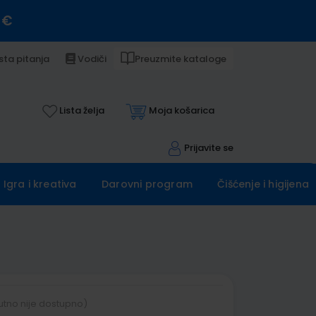
 €
sta pitanja
Vodiči
Preuzmite kataloge
Lista želja
Moja košarica
Prijavite se
Igra i kreativa
Darovni program
Čišćenje i higijena
utno nije dostupno)