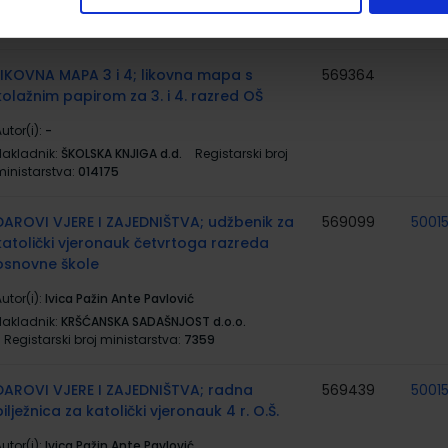
utor(i):
/
Nakladnik:
ALFA d.d.
Registarski broj ministarstva:
LIKOVNA MAPA 3 i 4; likovna mapa s
569364
kolažnim papirom za 3. i 4. razred OŠ
utor(i):
-
Nakladnik:
ŠKOLSKA KNJIGA d.d.
Registarski broj
ministarstva:
014175
DAROVI VJERE I ZAJEDNIŠTVA; udžbenik za
569099
5001
katolički vjeronauk četvrtoga razreda
osnovne škole
utor(i):
Ivica Pažin Ante Pavlović
Nakladnik:
KRŠĆANSKA SADAŠNJOST d.o.o.
Registarski broj ministarstva:
7359
DAROVI VJERE I ZAJEDNIŠTVA; radna
569439
5001
bilježnica za katolički vjeronauk 4 r. O.Š.
utor(i):
Ivica Pažin Ante Pavlović