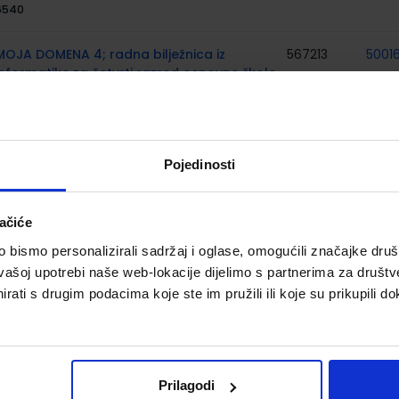
6540
MOJA DOMENA 4; radna bilježnica iz
567213
5001
informatike za četvrti razred osnovne škole
utor(i):
Blaženka Rihter Karmen Toić Dlačić
Nakladnik:
ALFA d.d.
Registarski broj ministarstva:
6540-DOM
Pojedinosti
GLAZBENI KRUG 4; udžbenik glazbene
569096
5002
kulture za 4. razred osnovne škole
ačiće
utor(i):
Ana Janković Snježana Stojaković Ružica
bismo personalizirali sadržaj i oglase, omogućili značajke društv
Ambruš-Kiš
Nakladnik:
PROFIL KLETT d.o.o.
Registarski broj
vašoj upotrebi naše web-lokacije dijelimo s partnerima za društv
ministarstva:
7473
rati s drugim podacima koje ste im pružili ili koje su prikupili do
LIKOVNA MAPA 3 i 4; likovna mapa s kolaž i
993473
raster papirom za 3. i 4. razred osnovne
škole
Prilagodi