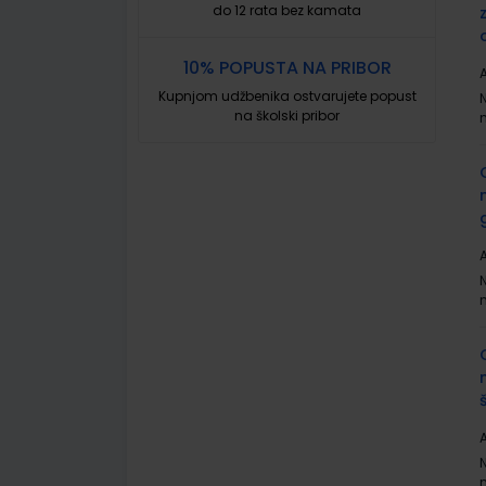
do 12 rata bez kamata
10% POPUSTA NA PRIBOR
A
Kupnjom udžbenika ostvarujete popust
na školski pribor
A
A