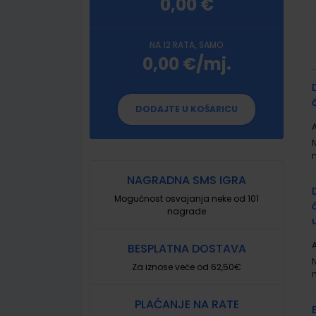
0,00 €
NA 12 RATA, SAMO
0,00 €/mj.
G
p
DODAJTE U KOŠARICU
A
NAGRADNA SMS IGRA
Mogućnost osvajanja neke od 101
nagrade
A
BESPLATNA DOSTAVA
Za iznose veće od 62,50€
PLAĆANJE NA RATE