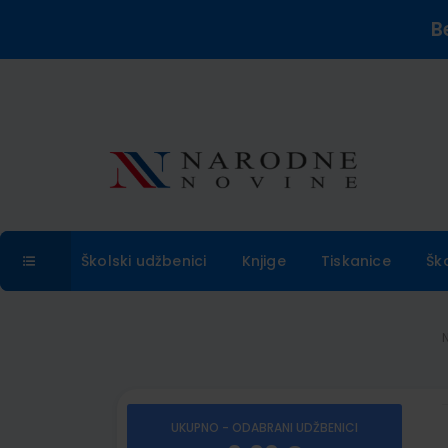
B
Školski udžbenici
Knjige
Tiskanice
Šk
UKUPNO - ODABRANI UDŽBENICI