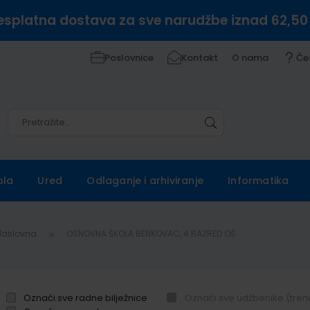
esplatna dostava za sve narudžbe iznad 62,50
Poslovnice
Kontakt
O nama
Če
Pretražite
Pretražite
ola
Ured
Odlaganje i arhiviranje
Informatika
Naslovna
OSNOVNA ŠKOLA BENKOVAC, 4.RAZRED OŠ
Označi sve radne bilježnice
Označi sve udžbenike (tren