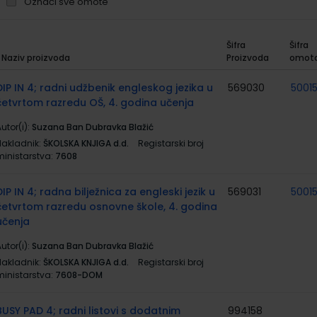
Označi sve omote
Šifra
Šifra
Naziv proizvoda
Proizvoda
omot
rupirani
roizvodi
DIP IN 4; radni udžbenik engleskog jezika u
569030
5001
četvrtom razredu OŠ, 4. godina učenja
utor(i):
Suzana Ban Dubravka Blažić
Nakladnik:
ŠKOLSKA KNJIGA d.d.
Registarski broj
ministarstva:
7608
DIP IN 4; radna bilježnica za engleski jezik u
569031
5001
četvrtom razredu osnovne škole, 4. godina
učenja
utor(i):
Suzana Ban Dubravka Blažić
Nakladnik:
ŠKOLSKA KNJIGA d.d.
Registarski broj
ministarstva:
7608-DOM
BUSY PAD 4; radni listovi s dodatnim
994158