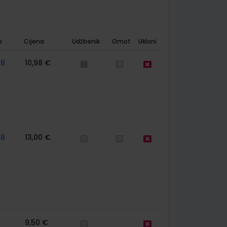
a
Cijena
Udžbenik
Omot
Ukloni
58
10,98 €
58
13,00 €
9,50 €