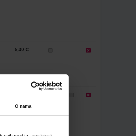
8,00 €
67
10,76 €
O nama
enih medija i analizirali