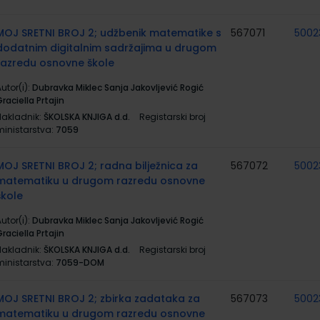
MOJ SRETNI BROJ 2; udžbenik matematike s
567071
5002
dodatnim digitalnim sadržajima u drugom
razredu osnovne škole
utor(i):
Dubravka Miklec Sanja Jakovljević Rogić
raciella Prtajin
Nakladnik:
ŠKOLSKA KNJIGA d.d.
Registarski broj
ministarstva:
7059
MOJ SRETNI BROJ 2; radna bilježnica za
567072
5002
matematiku u drugom razredu osnovne
škole
utor(i):
Dubravka Miklec Sanja Jakovljević Rogić
raciella Prtajin
Nakladnik:
ŠKOLSKA KNJIGA d.d.
Registarski broj
ministarstva:
7059-DOM
MOJ SRETNI BROJ 2; zbirka zadataka za
567073
5002
matematiku u drugom razredu osnovne