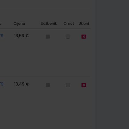
a
Cijena
Udžbenik
Omot
Ukloni
79
13,53 €
79
13,49 €