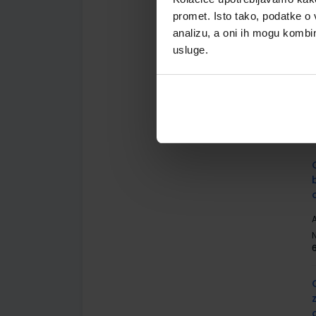
promet. Isto tako, podatke o 
analizu, a oni ih mogu kombini
usluge.
A
A