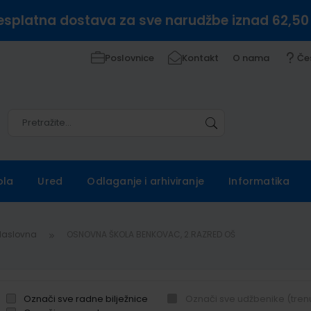
esplatna dostava za sve narudžbe iznad 62,50
Poslovnice
Kontakt
O nama
Če
Pretražite
Pretražite
ola
Ured
Odlaganje i arhiviranje
Informatika
Naslovna
OSNOVNA ŠKOLA BENKOVAC, 2.RAZRED OŠ
Označi sve radne bilježnice
Označi sve udžbenike (tren