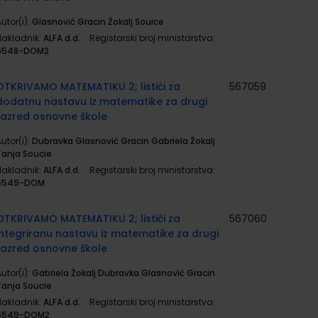
utor(i):
Glasnović Gracin Žokalj Souice
Nakladnik:
ALFA d.d.
Registarski broj ministarstva:
6548-DOM2
OTKRIVAMO MATEMATIKU 2; listići za
567059
dodatnu nastavu iz matematike za drugi
razred osnovne škole
utor(i):
Dubravka Glasnović Gracin Gabriela Žokalj
Tanja Soucie
Nakladnik:
ALFA d.d.
Registarski broj ministarstva:
6549-DOM
OTKRIVAMO MATEMATIKU 2; listići za
567060
integriranu nastavu iz matematike za drugi
razred osnovne škole
utor(i):
Gabriela Žokalj Dubravka Glasnović Gracin
Tanja Soucie
Nakladnik:
ALFA d.d.
Registarski broj ministarstva:
6549-DOM2