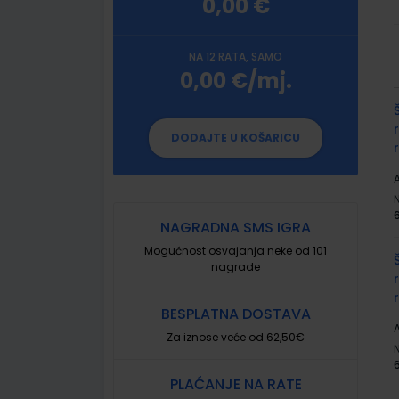
0,00 €
NA 12 RATA, SAMO
0,00 €/mj.
G
p
DODAJTE U KOŠARICU
A
NAGRADNA SMS IGRA
Mogućnost osvajanja neke od 101
nagrade
BESPLATNA DOSTAVA
A
Za iznose veće od 62,50€
PLAĆANJE NA RATE