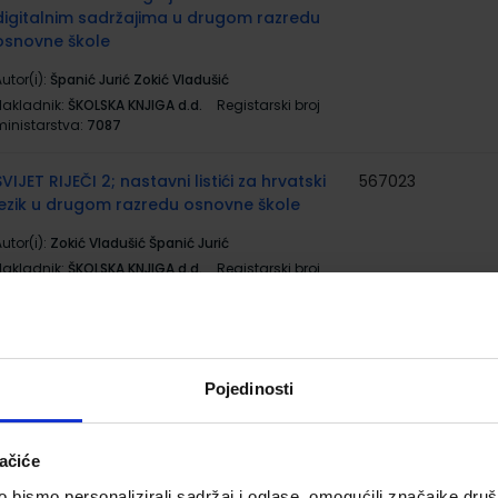
digitalnim sadržajima u drugom razredu
osnovne škole
utor(i):
Španić Jurić Zokić Vladušić
Nakladnik:
ŠKOLSKA KNJIGA d.d.
Registarski broj
ministarstva:
7087
SVIJET RIJEČI 2; nastavni listići za hrvatski
567023
jezik u drugom razredu osnovne škole
utor(i):
Zokić Vladušić Španić Jurić
Nakladnik:
ŠKOLSKA KNJIGA d.d.
Registarski broj
ministarstva:
7087-DOM
OTKRIVAMO MATEMATIKU 2; 1. dio, radni
567056
5001
udžbenik iz matematike za drugi razred
Pojedinosti
osnovne škole
utor(i):
Dubravka Glasnović Gracin Gabriela Žokalj
Tanja Soucie
ačiće
Nakladnik:
ALFA d.d.
Registarski broj ministarstva:
6548
bismo personalizirali sadržaj i oglase, omogućili značajke društv