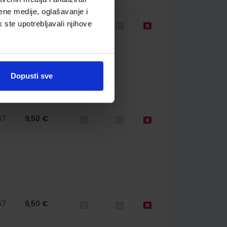
ene medije, oglašavanje i
k ste upotrebljavali njihove
67
10,86 €
Dopusti sve
67
9,50 €
67
9,50 €