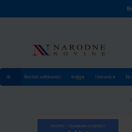
B
Školski udžbenici
Knjige
Tiskanice
Šk
UKUPNO - ODABRANI UDŽBENICI