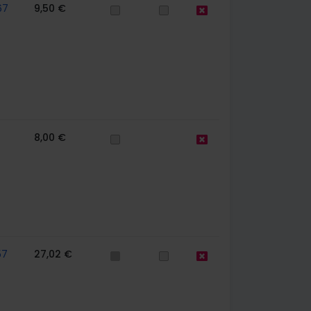
67
9,50 €
8,00 €
57
27,02 €