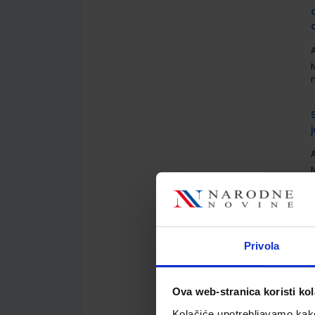
A
A
Privola
A
Ova web-stranica koristi kol
Kolačiće upotrebljavamo kako 