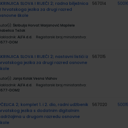
ŠKRINJICA SLOVA I RIJEČI 2; radna bilježnica
567014
5001
iz hrvatskoga jezika za drugi razred
osnovne škole
utor(i):
Škribulja Horvat Marjanović Mapilele
Gabelica Težak
Nakladnik:
ALFA d.d.
Registarski broj ministarstva:
6577-DOM
ŠKRINJICA SLOVA I RIJEČI 2; nastavni listići iz
567015
hrvatskoga jezika za drugi razred osnovne
škole
utor(i):
Janja Kolak Vesna Vlahov
Nakladnik:
ALFA d.d.
Registarski broj ministarstva:
6577-DOM2
PČELICA 2; komplet 1. i 2. dio, radni udžbenik
567020
5001
hrvatskog jezika s dodatnim digitalnim
sadržajima u drugom razredu osnovne
škole