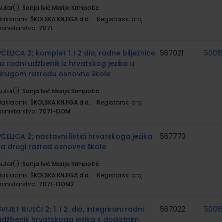
utor(i):
Sonja Ivić Marija Krmpotić
Nakladnik:
ŠKOLSKA KNJIGA d.d.
Registarski broj
ministarstva:
7071
PČELICA 2; komplet 1. i 2 dio, radne bilježnice
567021
5001
uz radni udžbenik iz hrvatskog jezika u
drugom razredu osnovne škole
utor(i):
Sonja Ivić Marija Krmpotić
Nakladnik:
ŠKOLSKA KNJIGA d.d.
Registarski broj
ministarstva:
7071-DOM
PČELICA 2; nastavni listići hrvatskoga jezika
567773
za drugi razred osnovne škole
utor(i):
Sonja Ivić Marija Krmpotić
Nakladnik:
ŠKOLSKA KNJIGA d.d.
Registarski broj
ministarstva:
7071-DOM2
SVIJET RIJEČI 2; 1. I 2. dio, integrirani radni
567022
50016
udžbenik hrvatskoga jezika s dodatnim