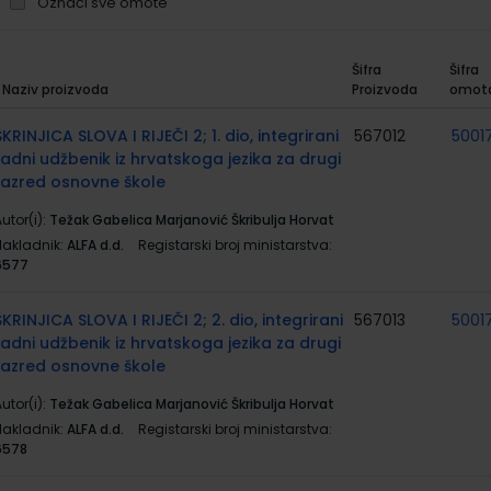
Označi sve omote
Šifra
Šifra
Naziv proizvoda
Proizvoda
omot
rupirani
roizvodi
ŠKRINJICA SLOVA I RIJEČI 2; 1. dio, integrirani
567012
5001
radni udžbenik iz hrvatskoga jezika za drugi
razred osnovne škole
utor(i):
Težak Gabelica Marjanović Škribulja Horvat
Nakladnik:
ALFA d.d.
Registarski broj ministarstva:
6577
ŠKRINJICA SLOVA I RIJEČI 2; 2. dio, integrirani
567013
5001
radni udžbenik iz hrvatskoga jezika za drugi
razred osnovne škole
utor(i):
Težak Gabelica Marjanović Škribulja Horvat
Nakladnik:
ALFA d.d.
Registarski broj ministarstva:
6578