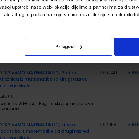
vašoj upotrebi naše web-lokacije dijelimo s partnerima za društv
rati s drugim podacima koje ste im pružili ili koje su prikupili do
OTKRIVAMO MATEMATIKU 2; 2. dio, radni
567057
5001
udžbenik iz matematike za drugi razred
osnovne škole
utor(i):
Dubravka Glasnović Gracin Gabriela Žokalj
Tanja Soucie
Prilagodi
Nakladnik:
ALFA d.d.
Registarski broj ministarstva:
6549
OTKRIVAMO MATEMATIKU 2; Radna
569740
5001
bilježnica iz matematike za drugi razred
osnovne škole
utor(i):
Nakladnik:
ALFA d.d.
Registarski broj ministarstva:
6548-DOM
OTKRIVAMO MATEMATIKU 2; zbirka
567058
5001
zadataka iz matematike za drugi razred
osnovne škole