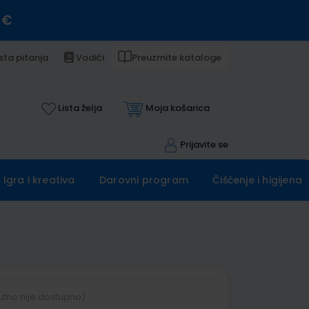
 €
sta pitanja
Vodiči
Preuzmite kataloge
Lista želja
Moja košarica
Prijavite se
Igra i kreativa
Darovni program
Čišćenje i higijena
utno nije dostupno)