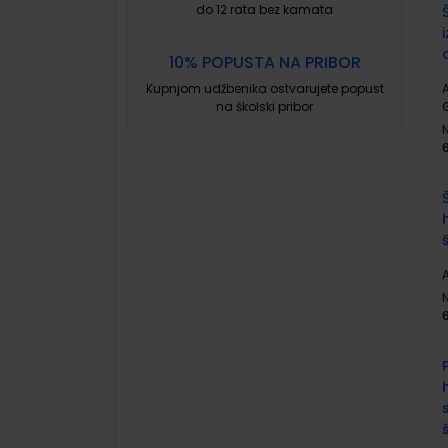
do 12 rata bez kamata
10% POPUSTA NA PRIBOR
Kupnjom udžbenika ostvarujete popust
A
na školski pribor
A