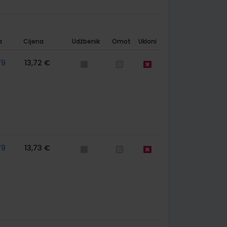
a
Cijena
Udžbenik
Omot
Ukloni
79
13,72 €
79
13,73 €