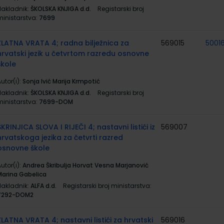
Nakladnik:
ŠKOLSKA KNJIGA d.d.
Registarski broj
ministarstva:
7699
ZLATNA VRATA 4; radna bilježnica za
569015
50016
hrvatski jezik u četvrtom razredu osnovne
škole
utor(i):
Sonja Ivić Marija Krmpotić
Nakladnik:
ŠKOLSKA KNJIGA d.d.
Registarski broj
ministarstva:
7699-DOM
ŠKRINJICA SLOVA I RIJEČI 4; nastavni listići iz
569007
hrvatskoga jezika za četvrti razred
osnovne škole
utor(i):
Andrea Škribulja Horvat Vesna Marjanović
Marina Gabelica
Nakladnik:
ALFA d.d.
Registarski broj ministarstva:
7292-DOM2
ZLATNA VRATA 4; nastavni listići za hrvatski
569016