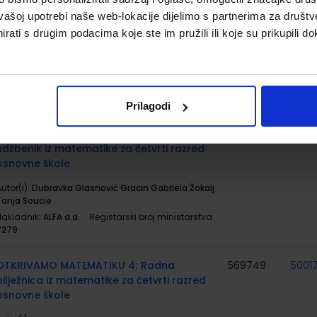
OTKRIVAMO MATEMATIKU 4; 1. dio, radni
569061
5001
vašoj upotrebi naše web-lokacije dijelimo s partnerima za društv
udžbenik iz matematike za četvrti razred
osnovne škole
rati s drugim podacima koje ste im pružili ili koje su prikupili do
utor(i):
Dubravka Glasnović Gracin Gabriela Žokalj
Tanja Soucie
Nakladnik:
ALFA d.d.
Registarski broj ministarstva:
7278
Prilagodi
OTKRIVAMO MATEMATIKU 4; 2. dio, radni
569062
5001
udžbenik iz matematike za četvrti razred
osnovne škole
utor(i):
Dubravka Glasnović Gracin Gabriela Žokalj
Tanja Soucie
Nakladnik:
ALFA d.d.
Registarski broj ministarstva:
7279
OTKRIVAMO MATEMATIKU 4; Radna
569749
5001
bilježnica iz matematike za četvrti razred
osnovne škole