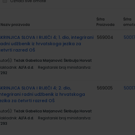
Označi sve omote
Šifra
Šifra
Naziv proizvoda
Proizvoda
omot
rupirani
roizvodi
ŠKRINJICA SLOVA I RIJEČI 4; 1. dio, integrirani
569004
5001
radni udžbenik iz hrvatskoga jezika za
četvrti razred OŠ
utor(i):
Težak Gabelica Marjanović Škribulja Horvat
Nakladnik:
ALFA d.d.
Registarski broj ministarstva:
7292
ŠKRINJICA SLOVA I RIJEČI 4; 2. dio,
569005
5001
integrirani radni udžbenik iz hrvatskoga
jezika za četvrti razred OŠ
utor(i):
Težak Gabelica Marjanović Škribulja Horvat
Nakladnik:
ALFA d.d.
Registarski broj ministarstva:
7293