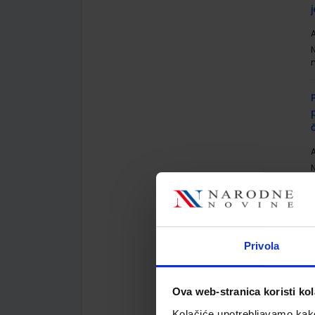
A
A
A
Privola
Ova web-stranica koristi kol
Kolačiće upotrebljavamo kako 