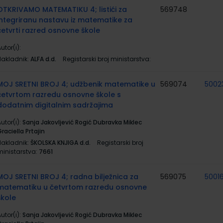
OTKRIVAMO MATEMATIKU 4; listići za
569748
integriranu nastavu iz matematike za
četvrti razred osnovne škole
utor(i):
Nakladnik:
ALFA d.d.
Registarski broj ministarstva:
MOJ SRETNI BROJ 4; udžbenik matematike u
569074
5002
četvrtom razredu osnovne škole s
dodatnim digitalnim sadržajima
utor(i):
Sanja Jakovljević Rogić Dubravka Miklec
raciella Prtajin
Nakladnik:
ŠKOLSKA KNJIGA d.d.
Registarski broj
ministarstva:
7661
MOJ SRETNI BROJ 4; radna bilježnica za
569075
5001
matematiku u četvrtom razredu osnovne
škole
utor(i):
Sanja Jakovljević Rogić Dubravka Miklec