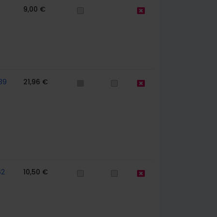
9,00 €
39
21,96 €
62
10,50 €