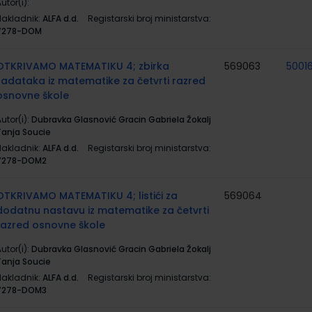
utor(i):
Nakladnik:
ALFA d.d.
Registarski broj ministarstva:
7278-DOM
OTKRIVAMO MATEMATIKU 4; zbirka
569063
5001
zadataka iz matematike za četvrti razred
osnovne škole
utor(i):
Dubravka Glasnović Gracin Gabriela Žokalj
Tanja Soucie
Nakladnik:
ALFA d.d.
Registarski broj ministarstva:
7278-DOM2
OTKRIVAMO MATEMATIKU 4; listići za
569064
dodatnu nastavu iz matematike za četvrti
razred osnovne škole
utor(i):
Dubravka Glasnović Gracin Gabriela Žokalj
Tanja Soucie
Nakladnik:
ALFA d.d.
Registarski broj ministarstva:
7278-DOM3