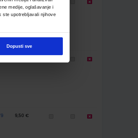
67
10,98 €
ene medije, oglašavanje i
k ste upotrebljavali njihove
Dopusti sve
67
10,98 €
79
9,50 €