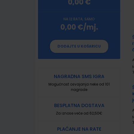
0,00 €
NA 12 RATA, SAMO
0,00 €/mj.
G
p
DODAJTE U KOŠARICU
A
NAGRADNA SMS IGRA
Mogućnost osvajanja neke od 101
nagrade
BESPLATNA DOSTAVA
A
Za iznose veće od 62,50€
PLAĆANJE NA RATE