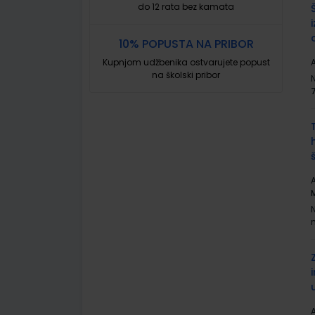
do 12 rata bez kamata
10% POPUSTA NA PRIBOR
Kupnjom udžbenika ostvarujete popust
A
na školski pribor
A
A