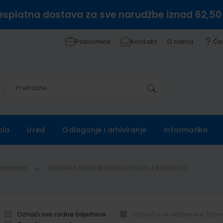
esplatna dostava za sve narudžbe iznad 62,50
Poslovnice
Kontakt
O nama
Če
Pretražite
Pretražite
ola
Ured
Odlaganje i arhiviranje
Informatika
Naslovna
OSNOVNA ŠKOLA BOGOSLAV ŠULEK, 4.RAZRED OŠ
Označi sve radne bilježnice
Označi sve udžbenike (tren