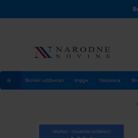
B
Školski udžbenici
Knjige
Tiskanice
Šk
UKUPNO - ODABRANI UDŽBENICI