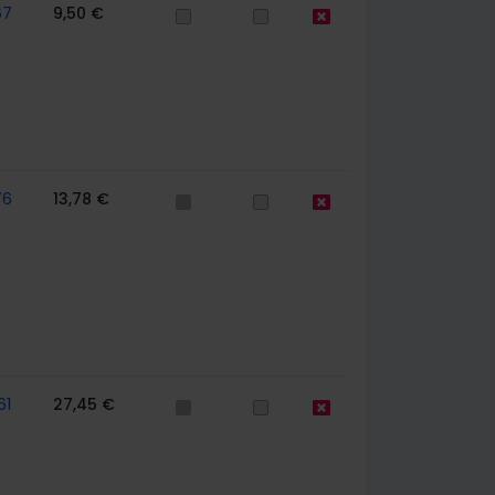
67
9,50 €
76
13,78 €
61
27,45 €