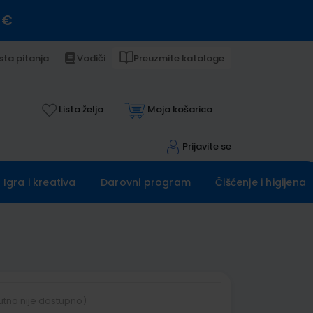
 €
sta pitanja
Vodiči
Preuzmite kataloge
Lista želja
Moja košarica
Prijavite se
Igra i kreativa
Darovni program
Čišćenje i higijena
utno nije dostupno)