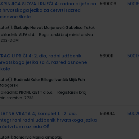
ŠKRINJICA SLOVA I RIJEČI 4; radna bilježnica
569006
5001
iz hrvatskoga jezika za četvrti razred
osnovne škole
utor(i):
Škribulja Horvat Marjanović Gabelica Težak
Nakladnik:
ALFA d.d.
Registarski broj ministarstva:
7292-DOM
TRAG U PRIČI 4; 2. dio, radni udžbenik
569011
5001
hrvatskoga jezika za 4. razred osnovne
škole
utor(i):
Budinski Kolar Billege Ivančić Mijić Puh
Malogorski
Nakladnik:
PROFIL KLETT d.o.o.
Registarski broj
ministarstva:
7733
ZLATNA VRATA 4; komplet 1. i 2. dio,
569014
5002
integrirani radni udžbenik hrvatskoga jezika
u četvrtom razredu OŠ
utor(i):
Sonja Ivić Marija Krmpotić