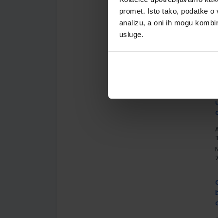
promet. Isto tako, podatke o 
analizu, a oni ih mogu kombini
usluge.
A
A