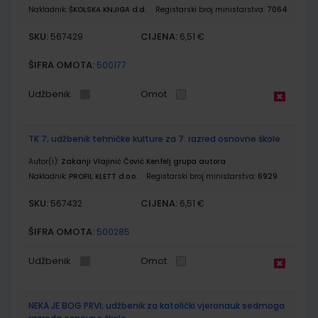
Nakladnik:
ŠKOLSKA KNJIGA d.d.
Registarski broj ministarstva:
7064
SKU:
CIJENA:
567429
6,51 €
ŠIFRA OMOTA:
500177
Udžbenik
Omot
TK 7; udžbenik tehničke kulture za 7. razred osnovne škole
Autor(i):
Zakanji Vlajinić Čović Kenfelj grupa autora
Nakladnik:
PROFIL KLETT d.o.o.
Registarski broj ministarstva:
6929
SKU:
CIJENA:
567432
6,51 €
ŠIFRA OMOTA:
500285
Udžbenik
Omot
NEKA JE BOG PRVI; udžbenik za katolički vjeronauk sedmoga