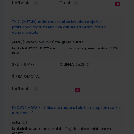
Udžbenik
Omot
TK 7; (KUTIJA) radni materijal za izvođenje vježbi i
praktičnog rada iz tehničke kulture za sedmi razred
osnovne škole
Autor(i):
Zakanji Vlajinić Čović grupa autora
Nakladnik:
PROFIL KLETT d.o.o.
Registarski broj ministarstva:
6929-
DOM
SKU:
CIJENA:
567433
25,00 €
ŠIFRA OMOTA:
Udžbenik
LIKOVNA MAPA 7 i 8; likovna mapa s kolažnim papirom za 7. i
8. razred OŠ
Autor(i):
/
Nakladnik:
ŠKOLSKA KNJIGA d.d.
Registarski broj ministarstva:
014177