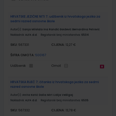
Grupirani
HRVATSKE JEZIČNE NITI 7; udžbenik iz hrvatskoga jezika za
proizvodi
sedmi razred osnovne škole
Autor(i):
Sanja Miloloža Ina Randić Đorđević Bernardina Petrović
Nakladnik:
ALFA d.d.
Registarski broj ministarstva:
6504
SKU:
CIJENA:
567331
12,27 €
ŠIFRA OMOTA:
500167
Udžbenik
Omot
HRVATSKA RIJEČ 7; čitanka iz hrvatskoga jezika za sedmi
razred osnovne škole
Autor(i):
Anita Katić Dalia Mirt Lidija Vešligaj
Nakladnik:
ALFA d.d.
Registarski broj ministarstva:
6505
SKU:
CIJENA:
567332
13,78 €