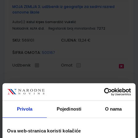
MOJA ZEMLJA 3; udžbenik iz geografije za sedmi razred
osnovne škole
Autor(i):
Kožul Krpes Samardžić Vukelić
Nakladnik:
ALFA d.d.
Registarski broj ministarstva:
7272
SKU:
CIJENA:
569101
13,24 €
ŠIFRA OMOTA:
500167
Udžbenik
Omot
MOJA ZEMLJA 3; radna bilježnica iz geografije za sedmi
razred osnovne škole
Autor(i):
Kožul Krpes Samardžić Vukelić
Nakladnik:
ALFA d.d.
Registarski broj ministarstva:
7272-DOM
Privola
Pojedinosti
O nama
SKU:
CIJENA:
569102
12,00 €
ŠIFRA OMOTA:
500167
Ova web-stranica koristi kolačiće