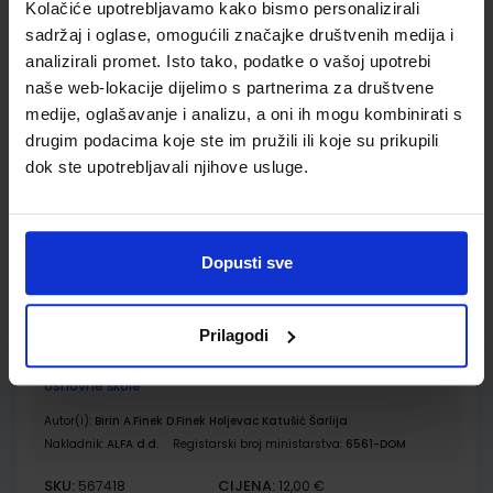
Kolačiće upotrebljavamo kako bismo personalizirali
Udžbenik
Omot
sadržaj i oglase, omogućili značajke društvenih medija i
analizirali promet. Isto tako, podatke o vašoj upotrebi
POVIJEST 7; udžbenik iz povijesti za sedmi razred osnovne
naše web-lokacije dijelimo s partnerima za društvene
škole
medije, oglašavanje i analizu, a oni ih mogu kombinirati s
drugim podacima koje ste im pružili ili koje su prikupili
Autor(i):
Holjevac Katušić D.Finek A.Finek Birin Šarlija
Nakladnik:
ALFA d.d.
Registarski broj ministarstva:
6561
dok ste upotrebljavali njihove usluge.
SKU:
CIJENA:
567417
13,03 €
ŠIFRA OMOTA:
500179
Dopusti sve
Udžbenik
Omot
Prilagodi
POVIJEST 7; radna bilježnica iz povijesti za sedmi razred
osnovne škole
Autor(i):
Birin A.Finek D.Finek Holjevac Katušić Šarlija
Nakladnik:
ALFA d.d.
Registarski broj ministarstva:
6561-DOM
SKU:
CIJENA:
567418
12,00 €