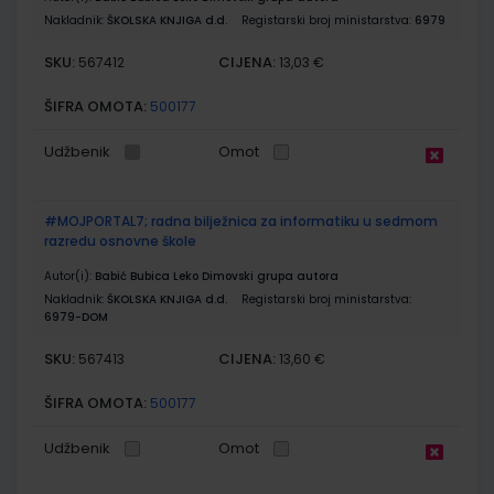
Nakladnik:
ŠKOLSKA KNJIGA d.d.
Registarski broj ministarstva:
6979
SKU:
CIJENA:
567412
13,03 €
ŠIFRA OMOTA:
500177
Udžbenik
Omot
#MOJPORTAL7; radna bilježnica za informatiku u sedmom
razredu osnovne škole
Autor(i):
Babić Bubica Leko Dimovski grupa autora
Nakladnik:
ŠKOLSKA KNJIGA d.d.
Registarski broj ministarstva:
6979-DOM
SKU:
CIJENA:
567413
13,60 €
ŠIFRA OMOTA:
500177
Udžbenik
Omot