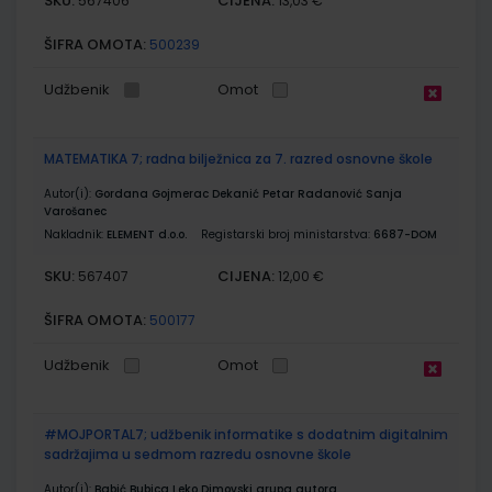
SKU:
CIJENA:
567406
13,03 €
ŠIFRA OMOTA:
500239
Udžbenik
Omot
MATEMATIKA 7; radna bilježnica za 7. razred osnovne škole
Autor(i):
Gordana Gojmerac Dekanić Petar Radanović Sanja
Varošanec
Nakladnik:
ELEMENT d.o.o.
Registarski broj ministarstva:
6687-DOM
SKU:
CIJENA:
567407
12,00 €
ŠIFRA OMOTA:
500177
Udžbenik
Omot
#MOJPORTAL7; udžbenik informatike s dodatnim digitalnim
sadržajima u sedmom razredu osnovne škole
Autor(i):
Babić Bubica Leko Dimovski grupa autora