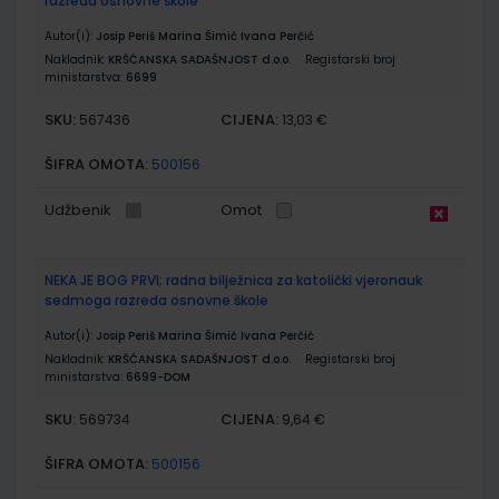
razreda osnovne škole
Autor(i):
Josip Periš Marina Šimić Ivana Perčić
Nakladnik:
KRŠĆANSKA SADAŠNJOST d.o.o.
Registarski broj
ministarstva:
6699
SKU:
CIJENA:
567436
13,03 €
ŠIFRA OMOTA:
500156
Udžbenik
Omot
NEKA JE BOG PRVI; radna bilježnica za katolički vjeronauk
sedmoga razreda osnovne škole
Autor(i):
Josip Periš Marina Šimić Ivana Perčić
Nakladnik:
KRŠĆANSKA SADAŠNJOST d.o.o.
Registarski broj
ministarstva:
6699-DOM
SKU:
CIJENA:
569734
9,64 €
ŠIFRA OMOTA:
500156