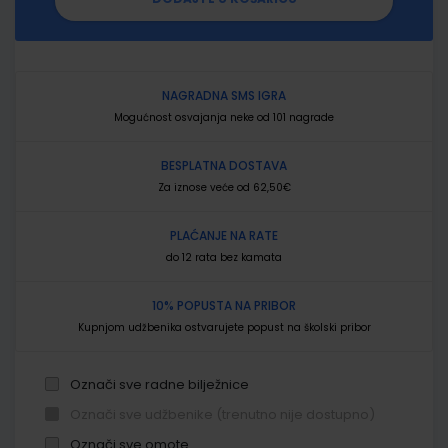
NAGRADNA SMS IGRA
Mogućnost osvajanja neke od 101 nagrade
BESPLATNA DOSTAVA
Za iznose veće od 62,50€
PLAĆANJE NA RATE
do 12 rata bez kamata
10% POPUSTA NA PRIBOR
Kupnjom udžbenika ostvarujete popust na školski pribor
Označi sve radne bilježnice
Označi sve udžbenike (trenutno nije dostupno)
Označi sve omote