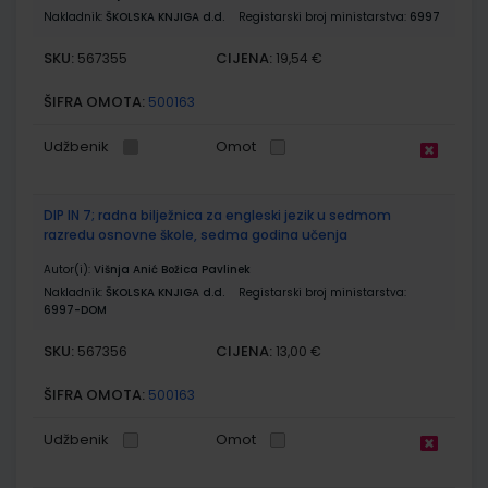
Nakladnik:
ŠKOLSKA KNJIGA d.d.
Registarski broj ministarstva:
6997
SKU:
CIJENA:
567355
19,54 €
ŠIFRA OMOTA:
500163
Udžbenik
Omot
DIP IN 7; radna bilježnica za engleski jezik u sedmom
razredu osnovne škole, sedma godina učenja
Autor(i):
Višnja Anić Božica Pavlinek
Nakladnik:
ŠKOLSKA KNJIGA d.d.
Registarski broj ministarstva:
6997-DOM
SKU:
CIJENA:
567356
13,00 €
ŠIFRA OMOTA:
500163
Udžbenik
Omot