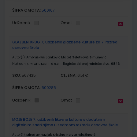
ŠIFRA OMOTA:
500167
Udžbenik
Omot
GLAZBENI KRUG 7; udžbenik glazbene kulture za 7. razred
osnovne škole
Autor(i):
Ambruš-Kiš Janković Matoš Seletković Šimunović
Nakladnik:
PROFIL KLETT d.o.o.
Registarski broj ministarstva:
6846
SKU:
CIJENA:
567425
6,51 €
ŠIFRA OMOTA:
500285
Udžbenik
Omot
MOJE BOJE 7; udžbenik likovne kulture s dodatnim
digitalnim sadržajima u sedmom razredu osnovne škole
Autor(i):
Miroslav Huzjak Kristina Horvat-Blažinović