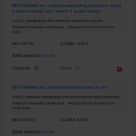
BESTE FREUNDE A2.1; udžbenik njemačkog jezika za 6. razred,
6. godina učenja i za 7. razred, 4. godina učenja
Autor(i):
Georgiakaki Graf-Riemann Schđmann Seuthe
Nakladnik:
NAKLADA LJEVAK d.o.o.
Registarski broj ministarstva:
6723
SKU:
CIJENA:
567381
12,18 €
ŠIFRA OMOTA:
500178
Udžbenik
Omot
BESTE FREUNDE A2.1; radna bilježnica s audio CD-om
Autor(i):
Manuela Georgiakaki Christiane Seuthe Anja Schđmann
Nakladnik:
NAKLADA LJEVAK d.o.o.
Registarski broj ministarstva:
6723-DOM
SKU:
CIJENA:
567382
11,00 €
ŠIFRA OMOTA:
500178