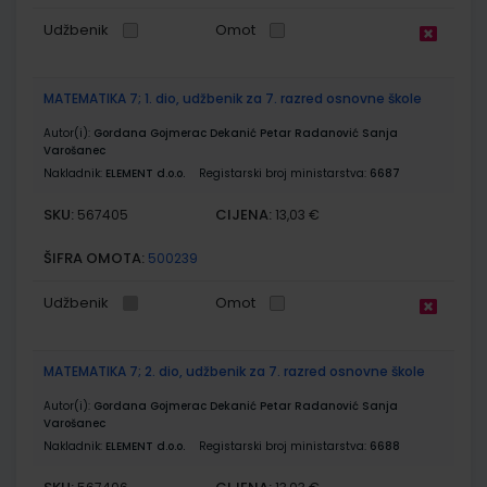
Udžbenik
Omot
MATEMATIKA 7; 1. dio, udžbenik za 7. razred osnovne škole
Autor(i):
Gordana Gojmerac Dekanić Petar Radanović Sanja
Varošanec
Nakladnik:
ELEMENT d.o.o.
Registarski broj ministarstva:
6687
SKU:
CIJENA:
567405
13,03 €
ŠIFRA OMOTA:
500239
Udžbenik
Omot
MATEMATIKA 7; 2. dio, udžbenik za 7. razred osnovne škole
Autor(i):
Gordana Gojmerac Dekanić Petar Radanović Sanja
Varošanec
Nakladnik:
ELEMENT d.o.o.
Registarski broj ministarstva:
6688