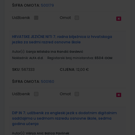
ŠIFRA OMOTA:
500179
Udžbenik
Omot
HRVATSKE JEZIČNE NITI 7; radna bilježnica iz hrvatskoga
jezika za sedmi razred osnovne škole
Autor(i):
Sanja Miloloža Ina Randić Đorđević
Nakladnik:
ALFA d.d.
Registarski broj ministarstva:
6504-DOM
SKU:
CIJENA:
567333
12,00 €
ŠIFRA OMOTA:
500160
Udžbenik
Omot
DIP IN 7; udžbenik za engleski jezik s dodatnim digitalnim
sadržajima u sedmom razredu osnovne škole, sedma
godina učenja
Autor(i):
Višnja Anić Božica Pavlinek