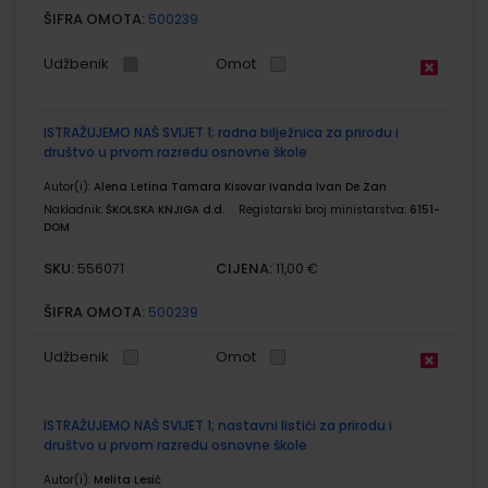
ŠIFRA OMOTA:
500239
Udžbenik
Omot
ISTRAŽUJEMO NAŠ SVIJET 1; radna bilježnica za prirodu i
društvo u prvom razredu osnovne škole
Autor(i):
Alena Letina Tamara Kisovar Ivanda Ivan De Zan
Nakladnik:
ŠKOLSKA KNJIGA d.d.
Registarski broj ministarstva:
6151-
DOM
SKU:
CIJENA:
556071
11,00 €
ŠIFRA OMOTA:
500239
Udžbenik
Omot
ISTRAŽUJEMO NAŠ SVIJET 1; nastavni listići za prirodu i
društvo u prvom razredu osnovne škole
Autor(i):
Melita Lesić