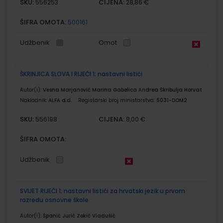
SKU:
CIJENA:
556253
28,86 €
ŠIFRA OMOTA:
500161
Udžbenik
Omot
ŠKRINJICA SLOVA I RIJEČI 1; nastavni listići
Autor(i):
Vesna Marjanović Marina Gabelica Andrea Škribulja Horvat
Nakladnik:
ALFA d.d.
Registarski broj ministarstva:
6031-DOM2
SKU:
CIJENA:
556198
8,00 €
ŠIFRA OMOTA:
Udžbenik
SVIJET RIJEČI 1; nastavni listići za hrvatski jezik u prvom
razredu osnovne škole
Autor(i):
Španić Jurić Zokić Vladušić