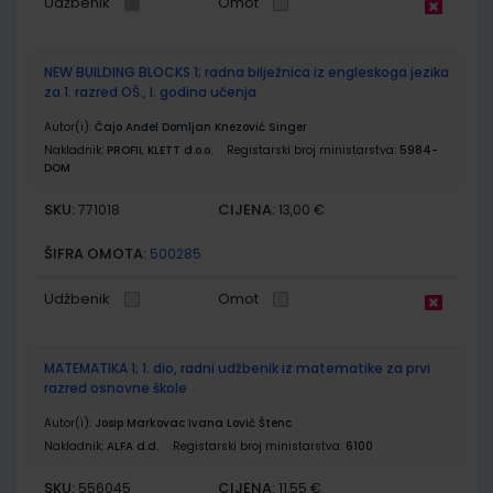
Udžbenik
Omot
NEW BUILDING BLOCKS 1; radna bilježnica iz engleskoga jezika
za 1. razred OŠ., I. godina učenja
Autor(i):
Čajo Anđel Domljan Knezović Singer
Nakladnik:
PROFIL KLETT d.o.o.
Registarski broj ministarstva:
5984-
DOM
SKU:
CIJENA:
771018
13,00 €
ŠIFRA OMOTA:
500285
Udžbenik
Omot
MATEMATIKA 1; 1. dio, radni udžbenik iz matematike za prvi
razred osnovne škole
Autor(i):
Josip Markovac Ivana Lović Štenc
Nakladnik:
ALFA d.d.
Registarski broj ministarstva:
6100
SKU:
CIJENA:
556045
11,55 €