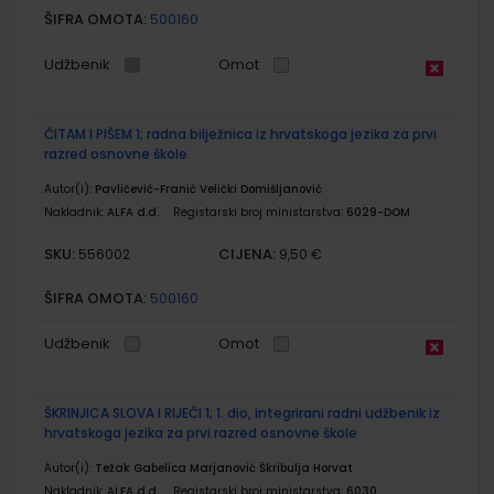
ŠIFRA OMOTA:
500160
Udžbenik
Omot
ČITAM I PIŠEM 1; radna bilježnica iz hrvatskoga jezika za prvi
razred osnovne škole
Autor(i):
Pavličević-Franić Velički Domišljanović
Nakladnik:
ALFA d.d.
Registarski broj ministarstva:
6029-DOM
SKU:
CIJENA:
556002
9,50 €
ŠIFRA OMOTA:
500160
Udžbenik
Omot
ŠKRINJICA SLOVA I RIJEČI 1; 1. dio, integrirani radni udžbenik iz
hrvatskoga jezika za prvi razred osnovne škole
Autor(i):
Težak Gabelica Marjanović Škribulja Horvat
Nakladnik:
ALFA d.d.
Registarski broj ministarstva:
6030