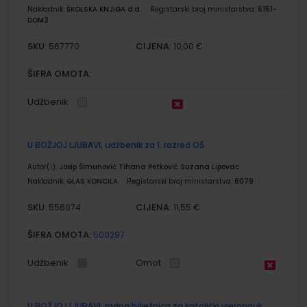
Nakladnik:
ŠKOLSKA KNJIGA d.d.
Registarski broj ministarstva:
6151-
DOM3
SKU:
CIJENA:
567770
10,00 €
ŠIFRA OMOTA:
Udžbenik
U BOŽJOJ LJUBAVI; udžbenik za 1. razred OŠ
Autor(i):
Josip Šimunović Tihana Petković Suzana Lipovac
Nakladnik:
GLAS KONCILA
Registarski broj ministarstva:
6079
SKU:
CIJENA:
556074
11,55 €
ŠIFRA OMOTA:
500297
Udžbenik
Omot
U BOŽJOJ LJUBAVI; radna bilježnica za katolički vjeronauk