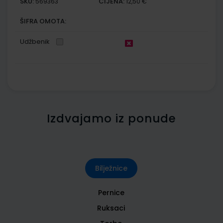
SKU:
CIJENA:
569363
12,50 €
ŠIFRA OMOTA:
Udžbenik
Izdvajamo iz ponude
Bilježnice
Pernice
Ruksaci