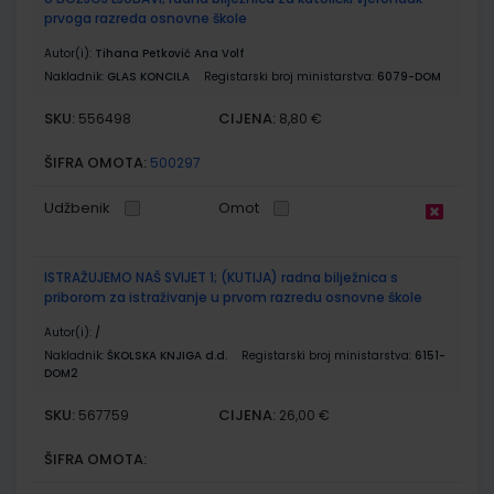
prvoga razreda osnovne škole
Autor(i):
Tihana Petković Ana Volf
Nakladnik:
GLAS KONCILA
Registarski broj ministarstva:
6079-DOM
SKU:
CIJENA:
556498
8,80 €
ŠIFRA OMOTA:
500297
Udžbenik
Omot
ISTRAŽUJEMO NAŠ SVIJET 1; (KUTIJA) radna bilježnica s
priborom za istraživanje u prvom razredu osnovne škole
Autor(i):
/
Nakladnik:
ŠKOLSKA KNJIGA d.d.
Registarski broj ministarstva:
6151-
DOM2
SKU:
CIJENA:
567759
26,00 €
ŠIFRA OMOTA: