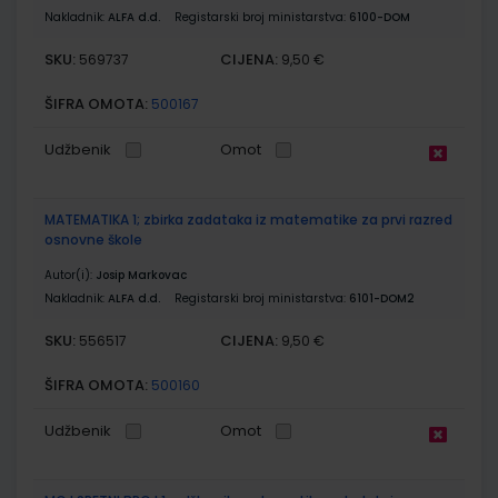
Nakladnik:
ALFA d.d.
Registarski broj ministarstva:
6100-DOM
SKU:
CIJENA:
569737
9,50 €
ŠIFRA OMOTA:
500167
Udžbenik
Omot
MATEMATIKA 1; zbirka zadataka iz matematike za prvi razred
osnovne škole
Autor(i):
Josip Markovac
Nakladnik:
ALFA d.d.
Registarski broj ministarstva:
6101-DOM2
SKU:
CIJENA:
556517
9,50 €
ŠIFRA OMOTA:
500160
Udžbenik
Omot