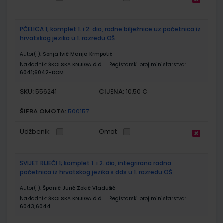
PČELICA 1; komplet 1. i 2. dio, radne bilježnice uz početnica iz
hrvatskog jezika u 1. razredu OŠ
Autor(i):
Sonja Ivić Marija Krmpotić
Nakladnik:
ŠKOLSKA KNJIGA d.d.
Registarski broj ministarstva:
6041;6042-DOM
SKU:
CIJENA:
556241
10,50 €
ŠIFRA OMOTA:
500157
Udžbenik
Omot
SVIJET RIJEČI 1; komplet 1. i 2. dio, integrirana radna
početnica iz hrvatskog jezika s dds u 1. razredu OŠ
Autor(i):
Španić Jurić Zokić Vladušić
Nakladnik:
ŠKOLSKA KNJIGA d.d.
Registarski broj ministarstva:
6043;6044