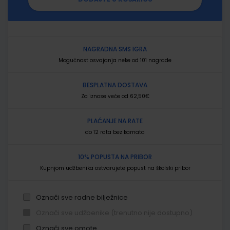
NAGRADNA SMS IGRA
Mogućnost osvajanja neke od 101 nagrade
BESPLATNA DOSTAVA
Za iznose veće od 62,50€
PLAĆANJE NA RATE
do 12 rata bez kamata
10% POPUSTA NA PRIBOR
Kupnjom udžbenika ostvarujete popust na školski pribor
Označi sve radne bilježnice
Označi sve udžbenike (trenutno nije dostupno)
Označi sve omote