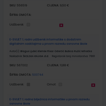
SKU:
CIJENA:
556519
9,50 €
ŠIFRA OMOTA:
Udžbenik
E-SVIJET 1; radni udžbenik informatike s dodatnim
digitalnim sadržajima u prvom razredu osnovne škole
Autor(i):
Blagus Ljubić Klemše Flisar Odorčić Bubica Ružić Mihočka
Nakladnik:
ŠKOLSKA KNJIGA d.d.
Registarski broj ministarstva:
7001
SKU:
CIJENA:
567002
11,88 €
ŠIFRA OMOTA:
500744
Udžbenik
Omot
E-SVIJET 1; radna bilježnica informatike u prvom razredu
osnovne škole