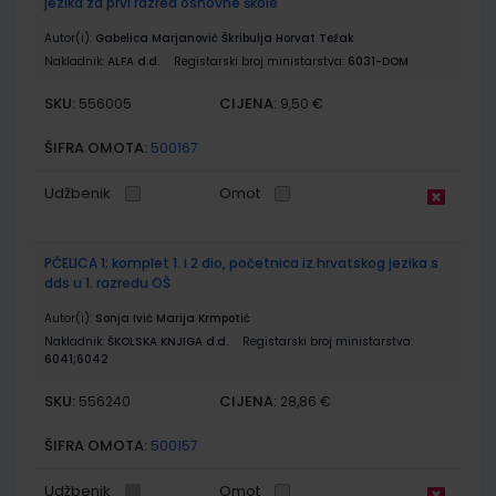
jezika za prvi razred osnovne škole
Autor(i):
Gabelica Marjanović Škribulja Horvat Težak
Nakladnik:
ALFA d.d.
Registarski broj ministarstva:
6031-DOM
SKU:
CIJENA:
556005
9,50 €
ŠIFRA OMOTA:
500167
Udžbenik
Omot
PČELICA 1; komplet 1. i 2 dio, početnica iz hrvatskog jezika s
dds u 1. razredu OŠ
Autor(i):
Sonja Ivić Marija Krmpotić
Nakladnik:
ŠKOLSKA KNJIGA d.d.
Registarski broj ministarstva:
6041;6042
SKU:
CIJENA:
556240
28,86 €
ŠIFRA OMOTA:
500157
Udžbenik
Omot