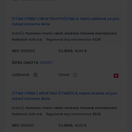
Grupirani
ČITAM I PIŠEM 1, HRVATSKA POČETNICA; radni udžbenik za prvi
proizvodi
razred osnovne škole
Autor(i):
Pavličević-Franić Velički Aladrović Slovaček Domišljanović
Nakladnik:
ALFA d.d.
Registarski broj ministarstva:
6028
SKU:
CIJENA:
556000
14,44 €
ŠIFRA OMOTA:
500167
Udžbenik
Omot
ČITAM I PIŠEM 1, HRVATSKA ČITANČICA; radna čitanka za prvi
razred osnovne škole
Autor(i):
Pavličević-Franić Velički Aladrović Slovaček Domišljanović
Nakladnik:
ALFA d.d.
Registarski broj ministarstva:
6029
SKU:
CIJENA:
556001
14,42 €