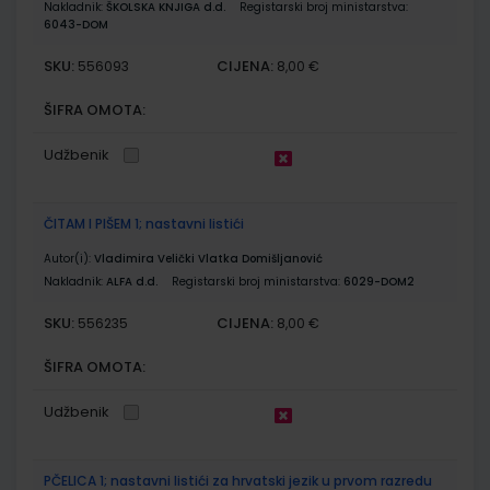
Nakladnik:
ŠKOLSKA KNJIGA d.d.
Registarski broj ministarstva:
6043-DOM
SKU:
CIJENA:
556093
8,00 €
ŠIFRA OMOTA:
Udžbenik
ČITAM I PIŠEM 1; nastavni listići
Autor(i):
Vladimira Velički Vlatka Domišljanović
Nakladnik:
ALFA d.d.
Registarski broj ministarstva:
6029-DOM2
SKU:
CIJENA:
556235
8,00 €
ŠIFRA OMOTA:
Udžbenik
PČELICA 1; nastavni listići za hrvatski jezik u prvom razredu