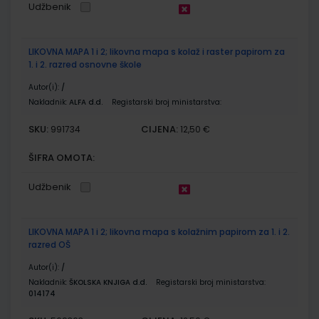
Udžbenik
LIKOVNA MAPA 1 i 2; likovna mapa s kolaž i raster papirom za
1. i 2. razred osnovne škole
Autor(i):
/
Nakladnik:
ALFA d.d.
Registarski broj ministarstva:
SKU:
CIJENA:
991734
12,50 €
ŠIFRA OMOTA:
Udžbenik
LIKOVNA MAPA 1 i 2; likovna mapa s kolažnim papirom za 1. i 2.
razred OŠ
Autor(i):
/
Nakladnik:
ŠKOLSKA KNJIGA d.d.
Registarski broj ministarstva:
014174