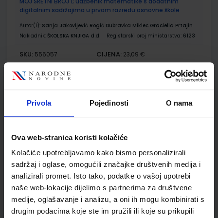
MOJ SRETNI BROJ 1; udžbenik matematike s dodatnim
digitalnim sadržajima u prvom razredu osnovne škole
Autor(i):
Sanja Jakovljević Rogić Dubravka Miklec Graciella Prtajin
Nakladnik:
ŠKOLSKA KNJIGA d.d.
Registarski broj ministarstva:
6123
SKU:
CIJENA:
556057
23,09 €
ŠIFRA OMOTA:
500239
Udžbenik
Omot
Privola
Pojedinosti
O nama
MOJ SRETNI BROJ 1; radna bilježnica za matematiku u prvom
razredu osnovne škole
Ova web-stranica koristi kolačiće
Autor(i):
Dubravka Miklec Sanja Jakovljević Rogić Graciella Prtajin
Kolačiće upotrebljavamo kako bismo personalizirali
Nakladnik:
ŠKOLSKA KNJIGA d.d.
Registarski broj ministarstva:
6123-
sadržaj i oglase, omogućili značajke društvenih medija i
DOM
analizirali promet. Isto tako, podatke o vašoj upotrebi
SKU:
CIJENA:
556058
10,50 €
naše web-lokacije dijelimo s partnerima za društvene
medije, oglašavanje i analizu, a oni ih mogu kombinirati s
ŠIFRA OMOTA:
500239
drugim podacima koje ste im pružili ili koje su prikupili