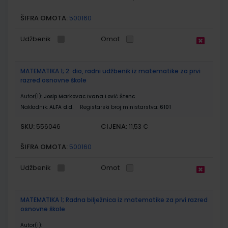
ŠIFRA OMOTA:
500160
Udžbenik
Omot
MATEMATIKA 1; 2. dio, radni udžbenik iz matematike za prvi
razred osnovne škole
Autor(i):
Josip Markovac Ivana Lović Štenc
Nakladnik:
ALFA d.d.
Registarski broj ministarstva:
6101
SKU:
CIJENA:
556046
11,53 €
ŠIFRA OMOTA:
500160
Udžbenik
Omot
MATEMATIKA 1; Radna bilježnica iz matematike za prvi razred
osnovne škole
Autor(i):