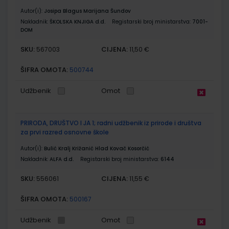
Autor(i):
Josipa Blagus Marijana Šundov
Nakladnik:
ŠKOLSKA KNJIGA d.d.
Registarski broj ministarstva:
7001-
DOM
SKU:
CIJENA:
567003
11,50 €
ŠIFRA OMOTA:
500744
Udžbenik
Omot
PRIRODA, DRUŠTVO I JA 1; radni udžbenik iz prirode i društva
za prvi razred osnovne škole
Autor(i):
Bulić Kralj Križanić Hlad Kovač Kosorčić
Nakladnik:
ALFA d.d.
Registarski broj ministarstva:
6144
SKU:
CIJENA:
556061
11,55 €
ŠIFRA OMOTA:
500167
Udžbenik
Omot