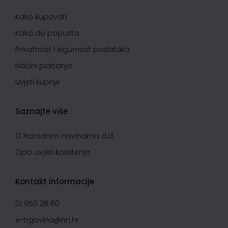
Kako kupovati
Kako do popusta
Privatnost i sigurnost podataka
Načini plaćanja
Uvjeti kupnje
Saznajte više
O Narodnim novinama d.d.
Opći uvjeti korištenja
Kontakt informacije
01 650 28 80
e-trgovina@nn.hr