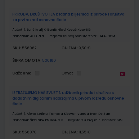
PRIRODA, DRUŠTVO I JA 1; radna bilježnica iz prirode i društva
za prvi razred osnovne škole
Autor(i):
Bulić Kralj Križanić Hlad Kovač Kosorčić
Nakladnik:
ALFA d.d.
Registarski broj ministarstva:
6144-DOM
SKU:
CIJENA:
556062
9,50 €
ŠIFRA OMOTA:
500160
Udžbenik
Omot
ISTRAŽUJEMO NAŠ SVIJET 1; udžbenik prirode i društva s
dodatnim digitalnim sadržajima u prvom razredu osnovne
škole
Autor(i):
Alena Letina Tamara Kisovar Ivanda Ivan De Zan
Nakladnik:
ŠKOLSKA KNJIGA d.d.
Registarski broj ministarstva:
6151
SKU:
CIJENA:
556070
11,55 €