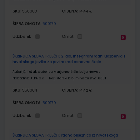
SKU:
CIJENA:
556003
14,44 €
ŠIFRA OMOTA:
500179
Udžbenik
Omot
ŠKRINJICA SLOVA I RIJEČI 1; 2. dio, integrirani radni udžbenik iz
hrvatskoga jezika za prvi razred osnovne škole
Autor(i):
Težak Gabelica Marjanović Škribulja Horvat
Nakladnik:
ALFA d.d.
Registarski broj ministarstva:
6031
SKU:
CIJENA:
556004
14,42 €
ŠIFRA OMOTA:
500179
Udžbenik
Omot
ŠKRINJICA SLOVA I RIJEČI 1; radna bilježnica iz hrvatskoga