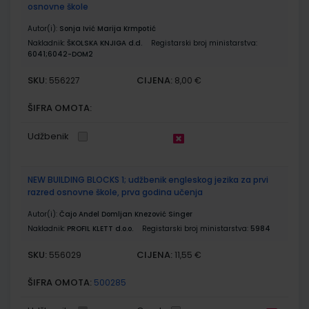
osnovne škole
Autor(i):
Sonja Ivić Marija Krmpotić
Nakladnik:
ŠKOLSKA KNJIGA d.d.
Registarski broj ministarstva:
6041;6042-DOM2
SKU:
CIJENA:
556227
8,00 €
ŠIFRA OMOTA:
Udžbenik
NEW BUILDING BLOCKS 1; udžbenik engleskog jezika za prvi
razred osnovne škole, prva godina učenja
Autor(i):
Čajo Anđel Domljan Knezović Singer
Nakladnik:
PROFIL KLETT d.o.o.
Registarski broj ministarstva:
5984
SKU:
CIJENA:
556029
11,55 €
ŠIFRA OMOTA:
500285