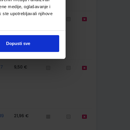
ene medije, oglašavanje i
k ste upotrebljavali njihove
67
9,50 €
Dopusti sve
67
9,50 €
39
21,96 €