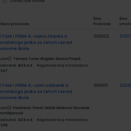
Označi sve omote
Šifra
Šifra
Naziv proizvoda
Proizvoda
omot
rupirani
roizvodi
ČITAM I PIŠEM 4; radna čitanka iz
569002
5001
hrvatskoga jezika za četvrti razred
osnovne škole
utor(i):
Tamara Turza-Bogdan Slavica Pospiš
Nakladnik:
ALFA d.d.
Registarski broj ministarstva:
7247
ČITAM I PIŠEM 4; radni udžbenik iz
569001
5001
hrvatskoga jezika za četvrti razred
osnovne škole
utor(i):
Pavličević-Franić Velički Aladrović Slovaček
Domišljanović
Nakladnik:
ALFA d.d.
Registarski broj ministarstva:
7246