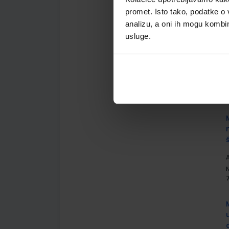
promet. Isto tako, podatke o 
analizu, a oni ih mogu kombini
usluge.
A
A