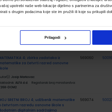
7269
vašoj upotrebi naše web-lokacije dijelimo s partnerima za društv
rati s drugim podacima koje ste im pružili ili koje su prikupili do
MATEMATIKA 4; Radna bilježnica iz
569747
5001
matematike za četvrti razred osnovne
škole
utor(i):
Prilagodi
Nakladnik:
ALFA d.d.
Registarski broj ministarstva:
7268-DOM
MATEMATIKA 4; zbirka zadataka iz
569060
5001
matematike za četvrti razred osnovne
škole
utor(i):
Josip Markovac
Nakladnik:
ALFA d.d.
Registarski broj ministarstva:
7268-DOM2
MOJ SRETNI BROJ 4; udžbenik matematike
569074
5002
u četvrtom razredu osnovne škole s
dodatnim digitalnim sadržajima