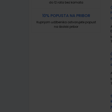
do 12 rata bez kamata
10% POPUSTA NA PRIBOR
Kupnjom udžbenika ostvarujete popust
na školski pribor
A
A