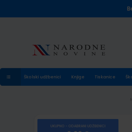
B
Školski udžbenici
Knjige
Tiskanice
Šk
UKUPNO - ODABRANI UDŽBENICI