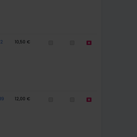
62
10,50 €
39
12,00 €