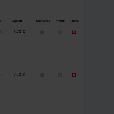
a
Cijena
Udžbenik
Omot
Ukloni
79
13,73 €
67
13,72 €