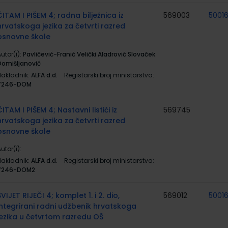
ČITAM I PIŠEM 4; radna bilježnica iz
569003
5001
hrvatskoga jezika za četvrti razred
osnovne škole
utor(i):
Pavličević-Franić Velički Aladrović Slovaček
Domišljanović
Nakladnik:
ALFA d.d.
Registarski broj ministarstva:
7246-DOM
ČITAM I PIŠEM 4; Nastavni listići iz
569745
hrvatskoga jezika za četvrti razred
osnovne škole
utor(i):
Nakladnik:
ALFA d.d.
Registarski broj ministarstva:
7246-DOM2
SVIJET RIJEČI 4; komplet 1. i 2. dio,
569012
50016
integrirani radni udžbenik hrvatskoga
jezika u četvrtom razredu OŠ