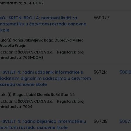
ministarstva:
7661-DOM2
MOJ SRETNI BROJ 4; nastavni listići za
569077
matematiku u četvrtom razredu osnovne
škole
utor(i):
Sanja Jakovljević Rogić Dubravka Miklec
raciella Prtajin
Nakladnik:
ŠKOLSKA KNJIGA d.d.
Registarski broj
ministarstva:
7661-DOM3
E-SVIJET 4; radni udžbenik informatike s
567214
5001
dodatnim digitalnim sadržajima u četvrtom
razredu osnovne škole
utor(i):
Blagus Ljubić Klemše Ružić Stančić
Nakladnik:
ŠKOLSKA KNJIGA d.d.
Registarski broj
ministarstva:
7004
E-SVIJET 4; radna bilježnica informatike u
567215
5007
četvrtom razredu osnovne škole