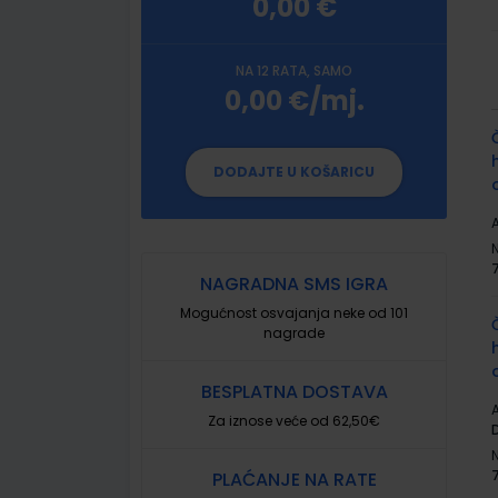
0,00 €
NA 12 RATA, SAMO
0,00 €/mj.
G
p
DODAJTE U KOŠARICU
A
NAGRADNA SMS IGRA
Mogućnost osvajanja neke od 101
nagrade
BESPLATNA DOSTAVA
A
Za iznose veće od 62,50€
PLAĆANJE NA RATE