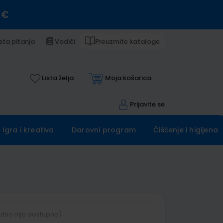
 €
sta pitanja
Vodiči
Preuzmite kataloge
Lista želja
Moja košarica
Prijavite se
Igra i kreativa
Darovni program
Čišćenje i higijena
utno nije dostupno)