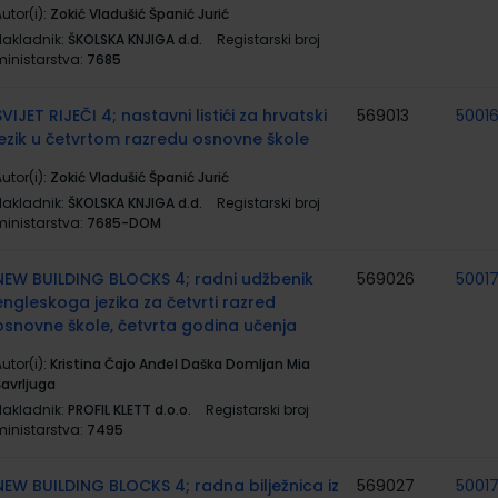
utor(i):
Zokić Vladušić Španić Jurić
Nakladnik:
ŠKOLSKA KNJIGA d.d.
Registarski broj
ministarstva:
7685
SVIJET RIJEČI 4; nastavni listići za hrvatski
569013
50016
jezik u četvrtom razredu osnovne škole
utor(i):
Zokić Vladušić Španić Jurić
Nakladnik:
ŠKOLSKA KNJIGA d.d.
Registarski broj
ministarstva:
7685-DOM
NEW BUILDING BLOCKS 4; radni udžbenik
569026
5001
engleskoga jezika za četvrti razred
osnovne škole, četvrta godina učenja
utor(i):
Kristina Čajo Anđel Daška Domljan Mia
Šavrljuga
Nakladnik:
PROFIL KLETT d.o.o.
Registarski broj
ministarstva:
7495
NEW BUILDING BLOCKS 4; radna bilježnica iz
569027
5001