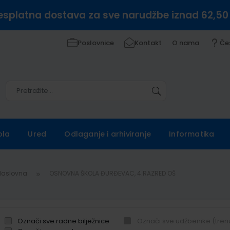
esplatna dostava za sve narudžbe iznad 62,50
Poslovnice
Kontakt
O nama
Če
Pretražite
Pretražite
ola
Ured
Odlaganje i arhiviranje
Informatika
Naslovna
OSNOVNA ŠKOLA ĐURĐEVAC, 4.RAZRED OŠ
Označi sve radne bilježnice
Označi sve udžbenike (tren