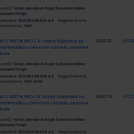
utor(i):
Sanja Jakovljević Rogić Dubravka Miklec
raciella Prtajin
Nakladnik:
ŠKOLSKA KNJIGA d.d.
Registarski broj
ministarstva:
7661
MOJ SRETNI BROJ 4; radna bilježnica za
569075
5001
matematiku u četvrtom razredu osnovne
škole
utor(i):
Sanja Jakovljević Rogić Dubravka Miklec
raciella Prtajin
Nakladnik:
ŠKOLSKA KNJIGA d.d.
Registarski broj
ministarstva:
7661-DOM
MOJ SRETNI BROJ 4; zbirka zadataka za
569076
5002
matematiku u četvrtom razredu osnovne
škole
utor(i):
Sanja Jakovljević Rogić Dubravka Miklec
raciella Prtajin
Nakladnik:
ŠKOLSKA KNJIGA d.d.
Registarski broj