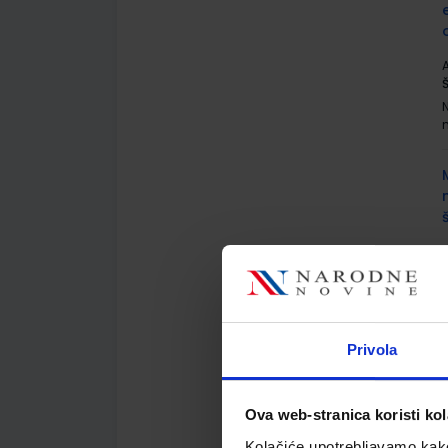
A
A
Privola
Ova web-stranica koristi kol
A
Kolačiće upotrebljavamo kako 