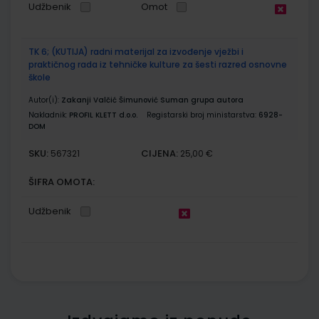
Udžbenik
Omot
TK 6; (KUTIJA) radni materijal za izvođenje vježbi i
praktičnog rada iz tehničke kulture za šesti razred osnovne
škole
Autor(i):
Zakanji Valčić Šimunović Suman grupa autora
Nakladnik:
PROFIL KLETT d.o.o.
Registarski broj ministarstva:
6928-
DOM
SKU:
CIJENA:
567321
25,00 €
ŠIFRA OMOTA:
Udžbenik