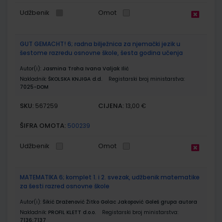
Udžbenik
Omot
GUT GEMACHT! 6; radna bilježnica za njemački jezik u
šestome razredu osnovne škole, šesta godina učenja
Autor(i):
Jasmina Troha Ivana Valjak Ilić
Nakladnik:
ŠKOLSKA KNJIGA d.d.
Registarski broj ministarstva:
7025-DOM
SKU:
CIJENA:
567259
13,00 €
ŠIFRA OMOTA:
500239
Udžbenik
Omot
MATEMATIKA 6; komplet 1. i 2. svezak, udžbenik matematike
za šesti razred osnovne škole
Autor(i):
Šikić Draženović Žitko Golac Jakopović Goleš grupa autora
Nakladnik:
PROFIL KLETT d.o.o.
Registarski broj ministarstva:
7136;7137