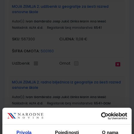
MOJA ZEMLJA 2; udžbenik iz geografije za šesti razred
osnovne škole
Autor(i):
Ivan Gambiroža Josip Jukić Dinko Marin Ana Mesić
Nakladnik:
ALFA d.d.
Registarski broj ministarstva:
6541
SKU:
CIJENA:
567300
11,08 €
ŠIFRA OMOTA:
500160
Udžbenik
Omot
MOJA ZEMLJA 2; radna bilježnica iz geografije za šesti razred
osnovne škole
Autor(i):
Ivan Gambiroža Josip Jukić Dinko Marin Ana Mesić
Nakladnik:
ALFA d.d.
Registarski broj ministarstva:
6541-DOM
SKU:
CIJENA:
567301
12,00 €
ŠIFRA OMOTA:
500160
Privola
Pojedinosti
O nama