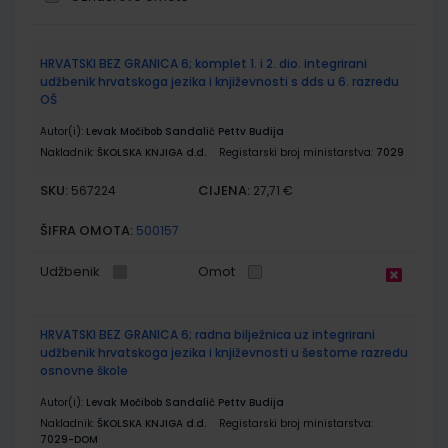
Grupirani
HRVATSKI BEZ GRANICA 6; komplet 1. i 2. dio. integrirani
proizvodi
udžbenik hrvatskoga jezika i književnosti s dds u 6. razredu
OŠ
Autor(i):
Levak Močibob Sandalić Pettv Budija
Nakladnik:
ŠKOLSKA KNJIGA d.d.
Registarski broj ministarstva:
7029
SKU:
CIJENA:
567224
27,71 €
ŠIFRA OMOTA:
500157
Udžbenik
Omot
HRVATSKI BEZ GRANICA 6; radna bilježnica uz integrirani
udžbenik hrvatskoga jezika i književnosti u šestome razredu
osnovne škole
Autor(i):
Levak Močibob Sandalić Pettv Budija
Nakladnik:
ŠKOLSKA KNJIGA d.d.
Registarski broj ministarstva:
7029-DOM