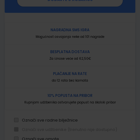
NAGRADNA SMS IGRA
Mogućnost osvajanja neke od 101 nagrade
BESPLATNA DOSTAVA
Za iznose veće od 62,50€
PLAĆANJE NA RATE
do 12 rata bez kamata
10% POPUSTA NA PRIBOR
Kupnjom udžbenika ostvarujete popust na školski pribor
Označi sve radne bilježnice
Označi sve udžbenike (trenutno nije dostupno)
Označi sve omote