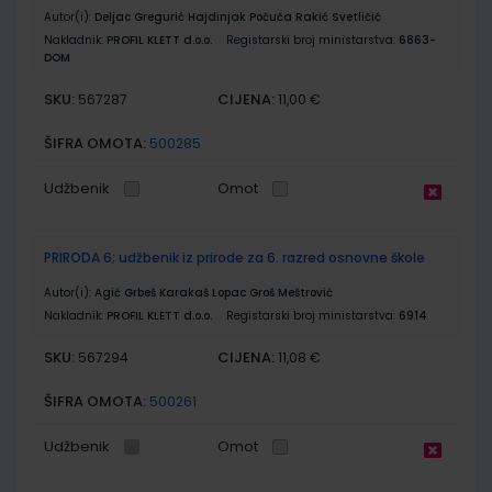
Autor(i):
Deljac Gregurić Hajdinjak Počuča Rakić Svetličić
Nakladnik:
PROFIL KLETT d.o.o.
Registarski broj ministarstva:
6863-
DOM
SKU:
CIJENA:
567287
11,00 €
ŠIFRA OMOTA:
500285
Udžbenik
Omot
PRIRODA 6; udžbenik iz prirode za 6. razred osnovne škole
Autor(i):
Agić Grbeš Karakaš Lopac Groš Meštrović
Nakladnik:
PROFIL KLETT d.o.o.
Registarski broj ministarstva:
6914
SKU:
CIJENA:
567294
11,08 €
ŠIFRA OMOTA:
500261
Udžbenik
Omot