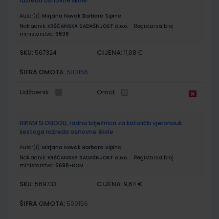
razreda osnovne škole
Autor(i):
Mirjana Novak Barbara Sipina
Nakladnik:
KRŠĆANSKA SADAŠNJOST d.o.o.
Registarski broj
ministarstva:
6698
SKU:
CIJENA:
567324
11,08 €
ŠIFRA OMOTA:
500156
Udžbenik
Omot
BIRAM SLOBODU; radna bilježnica za katolički vjeronauk
šestoga razreda osnovne škole
Autor(i):
Mirjana Novak Barbara Sipina
Nakladnik:
KRŠĆANSKA SADAŠNJOST d.o.o.
Registarski broj
ministarstva:
6698-DOM
SKU:
CIJENA:
569733
9,64 €
ŠIFRA OMOTA:
500156