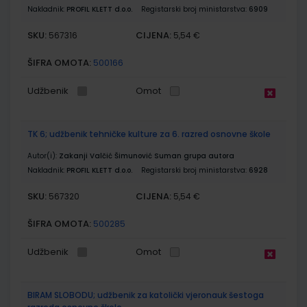
Nakladnik:
PROFIL KLETT d.o.o.
Registarski broj ministarstva:
6909
SKU:
CIJENA:
567316
5,54 €
ŠIFRA OMOTA:
500166
Udžbenik
Omot
TK 6; udžbenik tehničke kulture za 6. razred osnovne škole
Autor(i):
Zakanji Valčić Šimunović Suman grupa autora
Nakladnik:
PROFIL KLETT d.o.o.
Registarski broj ministarstva:
6928
SKU:
CIJENA:
567320
5,54 €
ŠIFRA OMOTA:
500285
Udžbenik
Omot
BIRAM SLOBODU; udžbenik za katolički vjeronauk šestoga