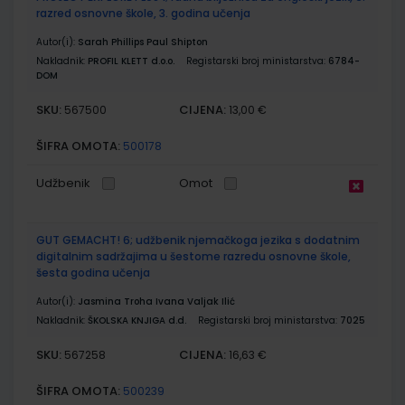
razred osnovne škole, 3. godina učenja
Autor(i):
Sarah Phillips Paul Shipton
Nakladnik:
PROFIL KLETT d.o.o.
Registarski broj ministarstva:
6784-
DOM
SKU:
CIJENA:
567500
13,00 €
ŠIFRA OMOTA:
500178
Udžbenik
Omot
GUT GEMACHT! 6; udžbenik njemačkoga jezika s dodatnim
digitalnim sadržajima u šestome razredu osnovne škole,
šesta godina učenja
Autor(i):
Jasmina Troha Ivana Valjak Ilić
Nakladnik:
ŠKOLSKA KNJIGA d.d.
Registarski broj ministarstva:
7025
SKU:
CIJENA:
567258
16,63 €
ŠIFRA OMOTA:
500239