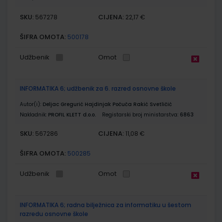
SKU:
CIJENA:
567278
22,17 €
ŠIFRA OMOTA:
500178
Udžbenik
Omot
INFORMATIKA 6; udžbenik za 6. razred osnovne škole
Autor(i):
Deljac Gregurić Hajdinjak Počuča Rakić Svetličić
Nakladnik:
PROFIL KLETT d.o.o.
Registarski broj ministarstva:
6863
SKU:
CIJENA:
567286
11,08 €
ŠIFRA OMOTA:
500285
Udžbenik
Omot
INFORMATIKA 6; radna bilježnica za informatiku u šestom
razredu osnovne škole