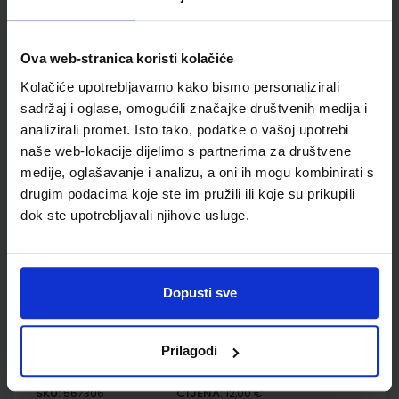
Udžbenik
Omot
Ova web-stranica koristi kolačiće
POVIJEST 6; udžbenik iz povijesti za šesti razred osnovne
Kolačiće upotrebljavamo kako bismo personalizirali
škole
sadržaj i oglase, omogućili značajke društvenih medija i
Autor(i):
Ante Birin Tomislav Šarlija Danijela Deković
analizirali promet. Isto tako, podatke o vašoj upotrebi
Nakladnik:
ALFA d.d.
Registarski broj ministarstva:
6559
naše web-lokacije dijelimo s partnerima za društvene
SKU:
CIJENA:
567305
11,08 €
medije, oglašavanje i analizu, a oni ih mogu kombinirati s
drugim podacima koje ste im pružili ili koje su prikupili
ŠIFRA OMOTA:
500179
dok ste upotrebljavali njihove usluge.
Udžbenik
Omot
Dopusti sve
POVIJEST 6; radna bilježnica iz povijesti za šesti razred
osnovne škole
Autor(i):
Ante Birin Danijela Deković Tomislav Šarlija
Prilagodi
Nakladnik:
ALFA d.d.
Registarski broj ministarstva:
6559-DOM
SKU:
CIJENA:
567306
12,00 €