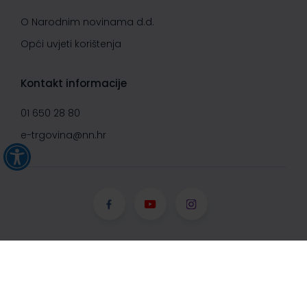
O Narodnim novinama d.d.
Opći uvjeti korištenja
Kontakt informacije
01 650 28 80
e-trgovina@nn.hr