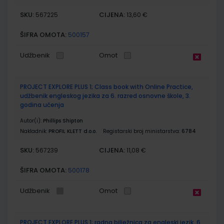
SKU:
CIJENA:
567225
13,60 €
ŠIFRA OMOTA:
500157
Udžbenik
Omot
PROJECT EXPLORE PLUS 1; Class book with Online Practice,
udžbenik engleskog jezika za 6. razred osnovne škole, 3.
godina učenja
Autor(i):
Phillips Shipton
Nakladnik:
PROFIL KLETT d.o.o.
Registarski broj ministarstva:
6784
SKU:
CIJENA:
567239
11,08 €
ŠIFRA OMOTA:
500178
Udžbenik
Omot
PROJECT EXPLORE PLUS 1; radna bilježnica za engleski jezik, 6.