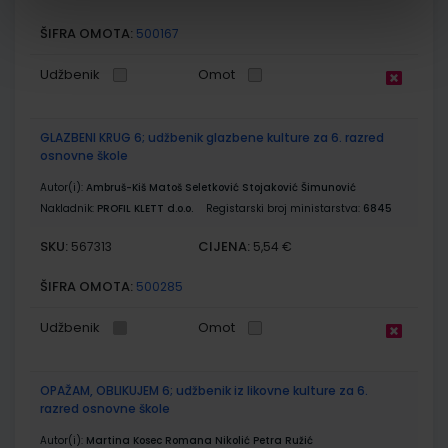
ŠIFRA OMOTA:
500167
Udžbenik
Omot
GLAZBENI KRUG 6; udžbenik glazbene kulture za 6. razred
osnovne škole
Autor(i):
Ambruš-Kiš Matoš Seletković Stojaković Šimunović
Nakladnik:
PROFIL KLETT d.o.o.
Registarski broj ministarstva:
6845
SKU:
CIJENA:
567313
5,54 €
ŠIFRA OMOTA:
500285
Udžbenik
Omot
OPAŽAM, OBLIKUJEM 6; udžbenik iz likovne kulture za 6.
razred osnovne škole
Autor(i):
Martina Kosec Romana Nikolić Petra Ružić