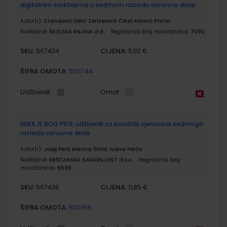
digitalnim sadržajima u sedmom razredu osnovne škole
Autor(i):
Stanojević Delić Zenzerović Čikeš Kolarić Ptičar
Nakladnik:
ŠKOLSKA KNJIGA d.d.
Registarski broj ministarstva:
7090
SKU:
CIJENA:
567434
5,92 €
ŠIFRA OMOTA:
500744
Udžbenik
Omot
NEKA JE BOG PRVI; udžbenik za katolički vjeronauk sedmoga
razreda osnovne škole
Autor(i):
Josip Periš Marina Šimić Ivana Perčić
Nakladnik:
KRŠĆANSKA SADAŠNJOST d.o.o.
Registarski broj
ministarstva:
6699
SKU:
CIJENA:
567436
11,85 €
ŠIFRA OMOTA:
500156