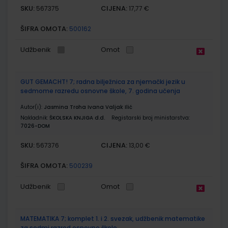
SKU:
CIJENA:
567375
17,77 €
ŠIFRA OMOTA:
500162
Udžbenik
Omot
GUT GEMACHT! 7; radna bilježnica za njemački jezik u
sedmome razredu osnovne škole, 7. godina učenja
Autor(i):
Jasmina Troha Ivana Valjak Ilić
Nakladnik:
ŠKOLSKA KNJIGA d.d.
Registarski broj ministarstva:
7026-DOM
SKU:
CIJENA:
567376
13,00 €
ŠIFRA OMOTA:
500239
Udžbenik
Omot
MATEMATIKA 7; komplet 1. i 2. svezak, udžbenik matematike
za sedmi razred osnovne škole