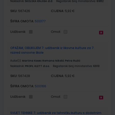
Nakladnik:
ŠKOLSKA KNJIGA d.d.
Registarski broj ministarstva:
6982
SKU:
CIJENA:
567426
5,92 €
ŠIFRA OMOTA:
500177
Udžbenik
Omot
OPAŽAM, OBLIKUJEM 7; udžbenik iz likovne kulture za 7.
razred osnovne škole
Autor(i):
Martina Kosec Romana Nikolić Petra Ružić
Nakladnik:
PROFIL KLETT d.o.o.
Registarski broj ministarstva:
6910
SKU:
CIJENA:
567428
5,92 €
ŠIFRA OMOTA:
500166
Udžbenik
Omot
SVIJET TEHNIKE 7; udžbenik za tehničku kulturu s dodatnim