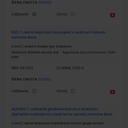
ŠIFRA OMOTA:
500163
Udžbenik
Omot
KLIO 7; radna bilježnica za povijest u sedmom razredu
osnovne škole
Autor(i):
Krešimir Erdelja Igor Stojaković
Nakladnik:
ŠKOLSKA KNJIGA d.d.
Registarski broj ministarstva:
7041-
DOM
SKU:
CIJENA:
567422
13,60 €
ŠIFRA OMOTA:
500163
Udžbenik
Omot
ALLEGRO 7; udžbenik glazbene kulture s dodatnim
digitalnim sadržajima u sedmome razredu osnovne škole
Autor(i):
Banov Brđanović Frančišković Ivančić grupa autora