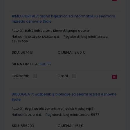
#MOJPORTAL7; radna bilježnica za informatiku u sedmom
razredu osnovne škole
Autor(i):
Babić Bubica Leko Dimovski grupa autora
Nakladnik:
ŠKOLSKA KNJIGA d.d.
Registarski broj ministarstva:
6979-DOM
SKU:
CIJENA:
567413
13,60 €
ŠIFRA OMOTA:
500177
Udžbenik
Omot
BIOLOGIJA 7; udžbenik iz biologije za sedmi razred osnovne
škole
Autor(i):
Begić Bastić Bakarić Kralj Golub Madaj Prpić
Nakladnik:
ALFA d.d.
Registarski broj ministarstva:
5977
SKU:
CIJENA:
556203
11,51 €