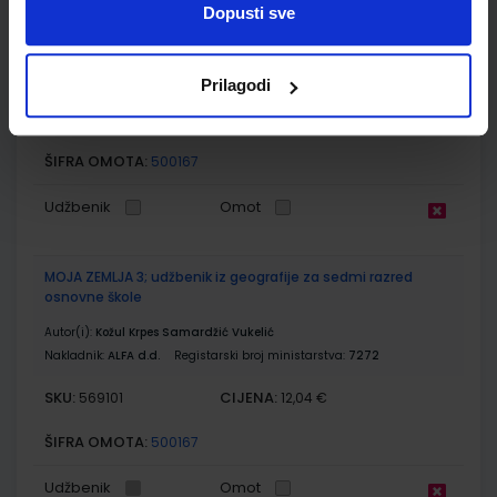
Dopusti sve
osnovne škole
Autor(i):
Mamić Mrvoš-Sermeki Peradinović Ribarić
Nakladnik:
ALFA d.d.
Registarski broj ministarstva:
6086-DOM
Prilagodi
SKU:
CIJENA:
556482
12,00 €
ŠIFRA OMOTA:
500167
Udžbenik
Omot
MOJA ZEMLJA 3; udžbenik iz geografije za sedmi razred
osnovne škole
Autor(i):
Kožul Krpes Samardžić Vukelić
Nakladnik:
ALFA d.d.
Registarski broj ministarstva:
7272
SKU:
CIJENA:
569101
12,04 €
ŠIFRA OMOTA:
500167
Udžbenik
Omot