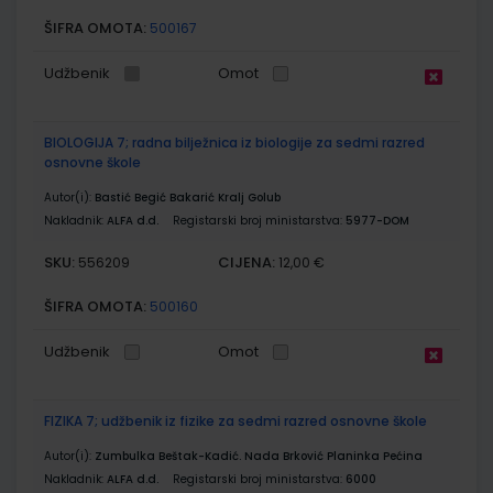
ŠIFRA OMOTA:
500167
Udžbenik
Omot
BIOLOGIJA 7; radna bilježnica iz biologije za sedmi razred
osnovne škole
Autor(i):
Bastić Begić Bakarić Kralj Golub
Nakladnik:
ALFA d.d.
Registarski broj ministarstva:
5977-DOM
SKU:
CIJENA:
556209
12,00 €
ŠIFRA OMOTA:
500160
Udžbenik
Omot
FIZIKA 7; udžbenik iz fizike za sedmi razred osnovne škole
Autor(i):
Zumbulka Beštak-Kadić. Nada Brković Planinka Pećina
Nakladnik:
ALFA d.d.
Registarski broj ministarstva:
6000