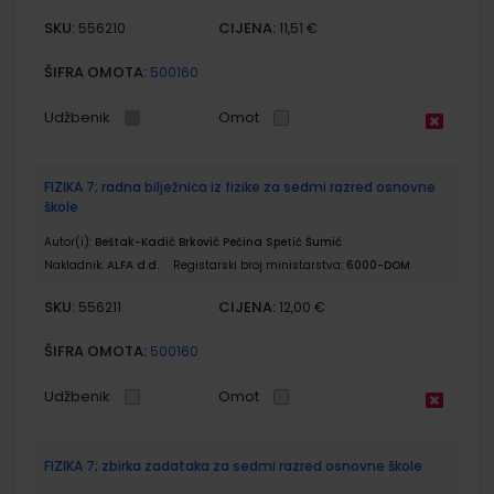
SKU:
CIJENA:
556210
11,51 €
ŠIFRA OMOTA:
500160
Udžbenik
Omot
FIZIKA 7; radna bilježnica iz fizike za sedmi razred osnovne
škole
Autor(i):
Beštak-Kadić Brković Pećina Spetić Šumić
Nakladnik:
ALFA d.d.
Registarski broj ministarstva:
6000-DOM
SKU:
CIJENA:
556211
12,00 €
ŠIFRA OMOTA:
500160
Udžbenik
Omot
FIZIKA 7; zbirka zadataka za sedmi razred osnovne škole