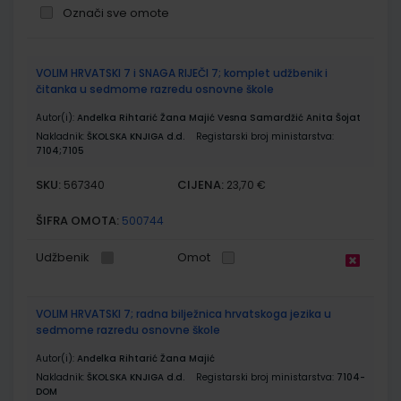
Označi sve omote
Grupirani
VOLIM HRVATSKI 7 i SNAGA RIJEČI 7; komplet udžbenik i
proizvodi
čitanka u sedmome razredu osnovne škole
Autor(i):
Anđelka Rihtarić Žana Majić Vesna Samardžić Anita Šojat
Nakladnik:
ŠKOLSKA KNJIGA d.d.
Registarski broj ministarstva:
7104;7105
SKU:
CIJENA:
567340
23,70 €
ŠIFRA OMOTA:
500744
Udžbenik
Omot
VOLIM HRVATSKI 7; radna bilježnica hrvatskoga jezika u
sedmome razredu osnovne škole
Autor(i):
Anđelka Rihtarić Žana Majić
Nakladnik:
ŠKOLSKA KNJIGA d.d.
Registarski broj ministarstva:
7104-
DOM