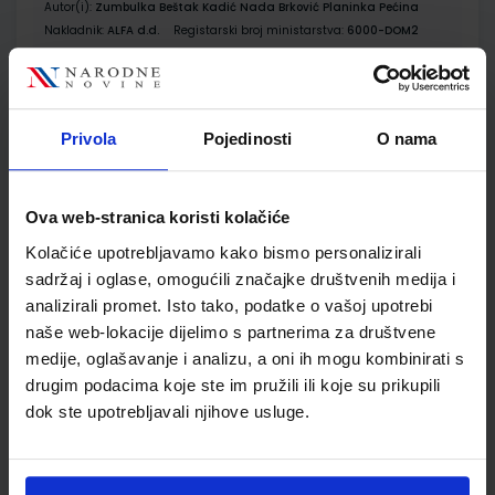
Autor(i):
Zumbulka Beštak Kadić Nada Brković Planinka Pećina
Nakladnik:
ALFA d.d.
Registarski broj ministarstva:
6000-DOM2
SKU:
CIJENA:
556504
10,00 €
ŠIFRA OMOTA:
500167
Privola
Pojedinosti
O nama
Udžbenik
Omot
Ova web-stranica koristi kolačiće
KEMIJA 7; udžbenik iz kemije za sedmi razred osnovne škole
Kolačiće upotrebljavamo kako bismo personalizirali
Autor(i):
Mamić Mrvoš-Sermek Peradinović Ribarić
sadržaj i oglase, omogućili značajke društvenih medija i
Nakladnik:
ALFA d.d.
Registarski broj ministarstva:
6086
analizirali promet. Isto tako, podatke o vašoj upotrebi
SKU:
CIJENA:
naše web-lokacije dijelimo s partnerima za društvene
556218
11,51 €
medije, oglašavanje i analizu, a oni ih mogu kombinirati s
ŠIFRA OMOTA:
500160
drugim podacima koje ste im pružili ili koje su prikupili
dok ste upotrebljavali njihove usluge.
Udžbenik
Omot
KEMIJA 7; radna bilježnica iz kemije za sedmi razred