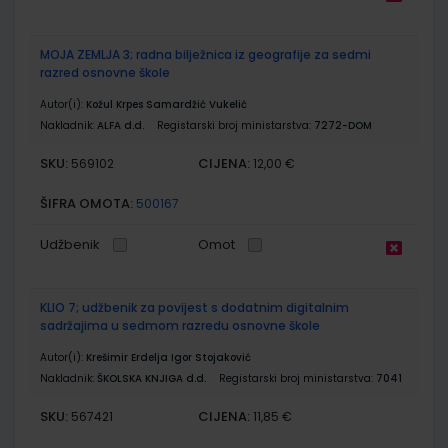
MOJA ZEMLJA 3; radna bilježnica iz geografije za sedmi
razred osnovne škole
Autor(i):
Kožul Krpes Samardžić Vukelić
Nakladnik:
ALFA d.d.
Registarski broj ministarstva:
7272-DOM
SKU:
CIJENA:
569102
12,00 €
ŠIFRA OMOTA:
500167
Udžbenik
Omot
KLIO 7; udžbenik za povijest s dodatnim digitalnim
sadržajima u sedmom razredu osnovne škole
Autor(i):
Krešimir Erdelja Igor Stojaković
Nakladnik:
ŠKOLSKA KNJIGA d.d.
Registarski broj ministarstva:
7041
SKU:
CIJENA:
567421
11,85 €