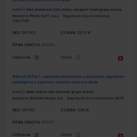
Autor(i):
Šikić Draženović Žitko Golac Jakopović Goleš grupa autora
Nakladnik:
PROFIL KLETT d.o.o.
Registarski broj ministarstva:
7142;7143
SKU:
CIJENA:
567402
23,70 €
ŠIFRA OMOTA:
500164
Udžbenik
Omot
#MOJPORTAL7; udžbenik informatike s dodatnim digitalnim
sadržajima u sedmom razredu osnovne škole
Autor(i):
Babić Bubica Leko Dimovski grupa autora
Nakladnik:
ŠKOLSKA KNJIGA d.d.
Registarski broj ministarstva:
6979
SKU:
CIJENA:
567412
11,85 €
ŠIFRA OMOTA:
500177
Udžbenik
Omot