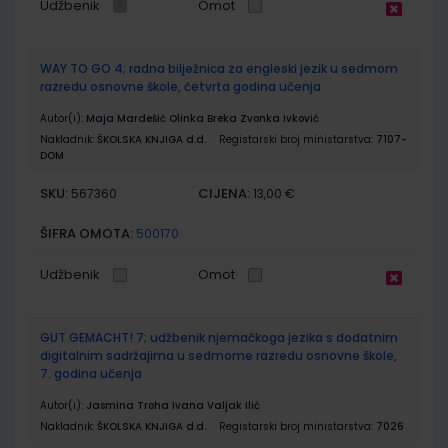
Udžbenik
Omot
WAY TO GO 4; radna bilježnica za engleski jezik u sedmom
razredu osnovne škole, četvrta godina učenja
Autor(i):
Maja Mardešić Olinka Breka Zvonka Ivković
Nakladnik:
ŠKOLSKA KNJIGA d.d.
Registarski broj ministarstva:
7107-
DOM
SKU:
CIJENA:
567360
13,00 €
ŠIFRA OMOTA:
500170
Udžbenik
Omot
GUT GEMACHT! 7; udžbenik njemačkoga jezika s dodatnim
digitalnim sadržajima u sedmome razredu osnovne škole,
7. godina učenja
Autor(i):
Jasmina Troha Ivana Valjak Ilić
Nakladnik:
ŠKOLSKA KNJIGA d.d.
Registarski broj ministarstva:
7026