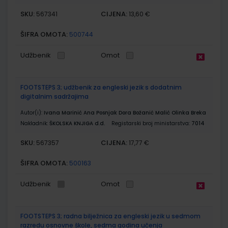
SKU:
CIJENA:
567341
13,60 €
ŠIFRA OMOTA:
500744
Udžbenik
Omot
FOOTSTEPS 3; udžbenik za engleski jezik s dodatnim
digitalnim sadržajima
Autor(i):
Ivana Marinić Ana Posnjak Dora Božanić Malić Olinka Breka
Nakladnik:
ŠKOLSKA KNJIGA d.d.
Registarski broj ministarstva:
7014
SKU:
CIJENA:
567357
17,77 €
ŠIFRA OMOTA:
500163
Udžbenik
Omot
FOOTSTEPS 3; radna bilježnica za engleski jezik u sedmom
razredu osnovne škole, sedma godina učenja