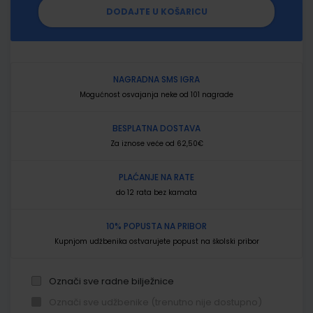
DODAJTE U KOŠARICU
NAGRADNA SMS IGRA
Mogućnost osvajanja neke od 101 nagrade
BESPLATNA DOSTAVA
Za iznose veće od 62,50€
PLAĆANJE NA RATE
do 12 rata bez kamata
10% POPUSTA NA PRIBOR
Kupnjom udžbenika ostvarujete popust na školski pribor
Označi sve radne bilježnice
Označi sve udžbenike (trenutno nije dostupno)