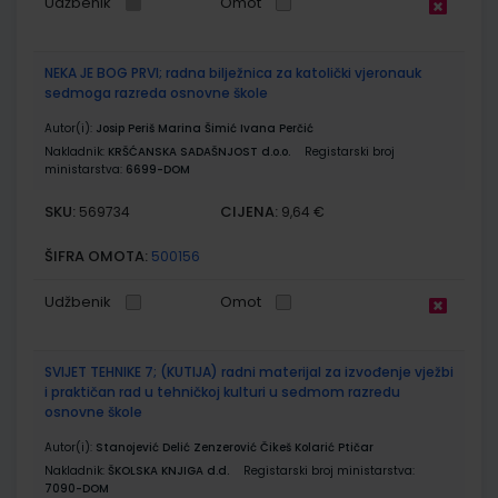
Udžbenik
Omot
NEKA JE BOG PRVI; radna bilježnica za katolički vjeronauk
sedmoga razreda osnovne škole
Autor(i):
Josip Periš Marina Šimić Ivana Perčić
Nakladnik:
KRŠĆANSKA SADAŠNJOST d.o.o.
Registarski broj
ministarstva:
6699-DOM
SKU:
CIJENA:
569734
9,64 €
ŠIFRA OMOTA:
500156
Udžbenik
Omot
SVIJET TEHNIKE 7; (KUTIJA) radni materijal za izvođenje vježbi
i praktičan rad u tehničkoj kulturi u sedmom razredu
osnovne škole
Autor(i):
Stanojević Delić Zenzerović Čikeš Kolarić Ptičar
Nakladnik:
ŠKOLSKA KNJIGA d.d.
Registarski broj ministarstva:
7090-DOM