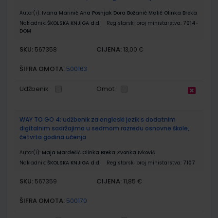
Autor(i):
Ivana Marinić Ana Posnjak Dora Božanić Malić Olinka Breka
Nakladnik:
ŠKOLSKA KNJIGA d.d.
Registarski broj ministarstva:
7014-
DOM
SKU:
CIJENA:
567358
13,00 €
ŠIFRA OMOTA:
500163
Udžbenik
Omot
WAY TO GO 4; udžbenik za engleski jezik s dodatnim
digitalnim sadržajima u sedmom razredu osnovne škole,
četvrta godina učenja
Autor(i):
Maja Mardešić Olinka Breka Zvonka Ivković
Nakladnik:
ŠKOLSKA KNJIGA d.d.
Registarski broj ministarstva:
7107
SKU:
CIJENA:
567359
11,85 €
ŠIFRA OMOTA:
500170