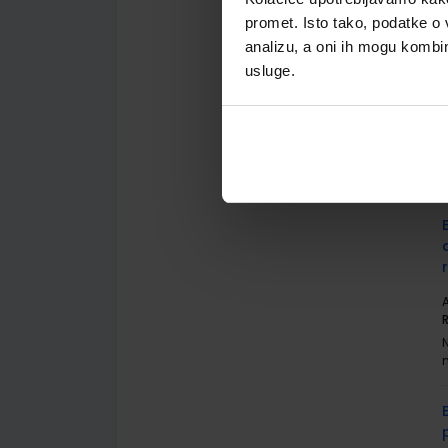
promet. Isto tako, podatke o 
analizu, a oni ih mogu kombini
usluge.
A
G
A