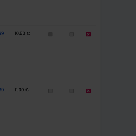
39
10,50 €
39
11,00 €