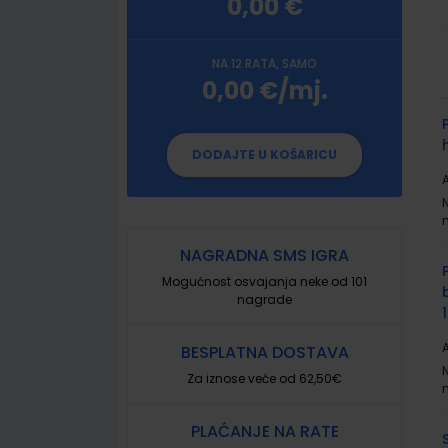
0,00 €
NA 12 RATA, SAMO
0,00 €/mj.
G
p
DODAJTE U KOŠARICU
A
NAGRADNA SMS IGRA
Mogućnost osvajanja neke od 101
nagrade
A
BESPLATNA DOSTAVA
Za iznose veće od 62,50€
PLAĆANJE NA RATE