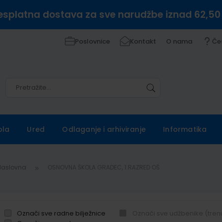
esplatna dostava za sve narudžbe iznad 62,50
Poslovnice
Kontakt
O nama
Če
Pretražite
Pretražite
ola
Ured
Odlaganje i arhiviranje
Informatika
Naslovna
OSNOVNA ŠKOLA GRADEC, 1.RAZRED OŠ
Označi sve radne bilježnice
Označi sve udžbenike (tren