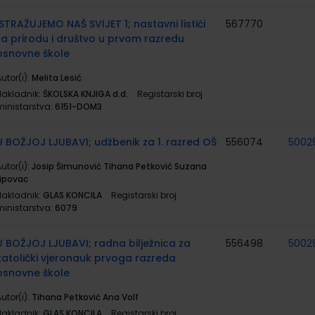
ISTRAŽUJEMO NAŠ SVIJET 1; nastavni listići
567770
za prirodu i društvo u prvom razredu
osnovne škole
utor(i):
Melita Lesić
Nakladnik:
ŠKOLSKA KNJIGA d.d.
Registarski broj
ministarstva:
6151-DOM3
U BOŽJOJ LJUBAVI; udžbenik za 1. razred OŠ
556074
5002
utor(i):
Josip Šimunović Tihana Petković Suzana
Lipovac
Nakladnik:
GLAS KONCILA
Registarski broj
ministarstva:
6079
U BOŽJOJ LJUBAVI; radna bilježnica za
556498
5002
katolički vjeronauk prvoga razreda
osnovne škole
utor(i):
Tihana Petković Ana Volf
Nakladnik:
GLAS KONCILA
Registarski broj