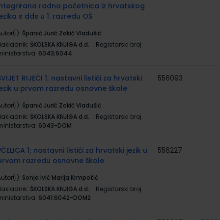
integrirana radna početnica iz hrvatskog
jezika s dds u 1. razredu OŠ
utor(i):
Španić Jurić Zokić Vladušić
Nakladnik:
ŠKOLSKA KNJIGA d.d.
Registarski broj
ministarstva:
6043;6044
SVIJET RIJEČI 1; nastavni listići za hrvatski
556093
jezik u prvom razredu osnovne škole
utor(i):
Španić Jurić Zokić Vladušić
Nakladnik:
ŠKOLSKA KNJIGA d.d.
Registarski broj
ministarstva:
6043-DOM
PČELICA 1; nastavni listići za hrvatski jezik u
556227
prvom razredu osnovne škole
utor(i):
Sonja Ivić Marija Krmpotić
Nakladnik:
ŠKOLSKA KNJIGA d.d.
Registarski broj
ministarstva:
6041;6042-DOM2