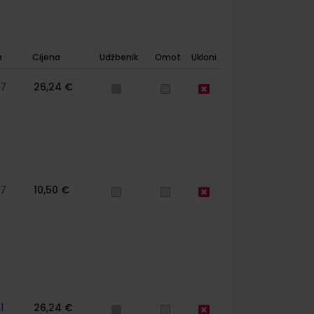
a
Cijena
Udžbenik
Omot
Ukloni
57
26,24 €
57
10,50 €
1
26,24 €