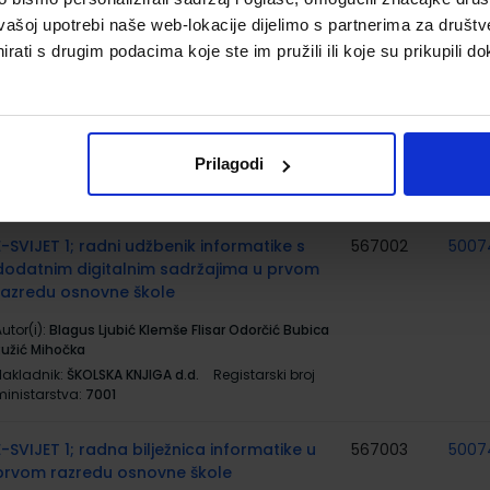
vašoj upotrebi naše web-lokacije dijelimo s partnerima za društv
MOJ SRETNI BROJ 1; nastavni listići za
556519
rati s drugim podacima koje ste im pružili ili koje su prikupili do
matematiku u prvom razredu osnovne
škole
utor(i):
Sanja Jakovljević Rodić Dubravka Miklec
raciella Prtajin
Prilagodi
Nakladnik:
ŠKOLSKA KNJIGA d.d.
Registarski broj
ministarstva:
6123-DOM3
E-SVIJET 1; radni udžbenik informatike s
567002
5007
dodatnim digitalnim sadržajima u prvom
razredu osnovne škole
utor(i):
Blagus Ljubić Klemše Flisar Odorčić Bubica
Ružić Mihočka
Nakladnik:
ŠKOLSKA KNJIGA d.d.
Registarski broj
ministarstva:
7001
E-SVIJET 1; radna bilježnica informatike u
567003
5007
prvom razredu osnovne škole