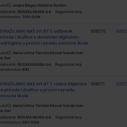
utor(i):
Josipa Blagus Marijana Šundov
Nakladnik:
ŠKOLSKA KNJIGA d.d.
Registarski broj
ministarstva:
7001-DOM
ISTRAŽUJEMO NAŠ SVIJET 1; udžbenik
556070
5002
prirode i društva s dodatnim digitalnim
sadržajima u prvom razredu osnovne škole
utor(i):
Alena Letina Tamara Kisovar Ivanda Ivan
De Zan
Nakladnik:
ŠKOLSKA KNJIGA d.d.
Registarski broj
ministarstva:
6151
ISTRAŽUJEMO NAŠ SVIJET 1; radna bilježnica
556071
5002
za prirodu i društvo u prvom razredu
osnovne škole
utor(i):
Alena Letina Tamara Kisovar Ivanda Ivan
De Zan
Nakladnik:
ŠKOLSKA KNJIGA d.d.
Registarski broj
ministarstva:
6151-DOM