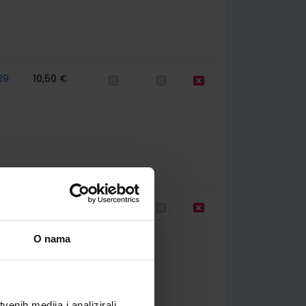
39
10,50 €
39
12,00 €
O nama
enih medija i analizirali