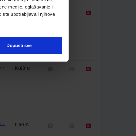
ene medije, oglašavanje i
9,50 €
k ste upotrebljavali njihove
Dopusti sve
44
10,80 €
44
11,50 €