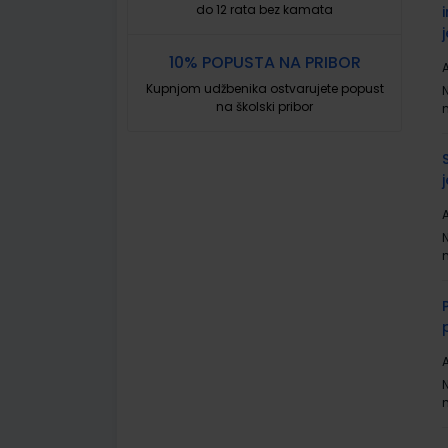
do 12 rata bez kamata
10% POPUSTA NA PRIBOR
A
Kupnjom udžbenika ostvarujete popust
na školski pribor
A
A