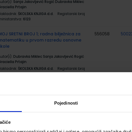
utor(i):
Sanja Jakovljević Rogić Dubravka Miklec
raciella Prtajin
Nakladnik:
ŠKOLSKA KNJIGA d.d.
Registarski broj
ministarstva:
6123
MOJ SRETNI BROJ 1; radna bilježnica za
556058
5002
matematiku u prvom razredu osnovne
škole
utor(i):
Dubravka Miklec Sanja Jakovljević Rogić
raciella Prtajin
Nakladnik:
ŠKOLSKA KNJIGA d.d.
Registarski broj
ministarstva:
6123-DOM
MOJ SRETNI BROJ 1; zbirka zadatka za
556059
5002
matematiku u prvom razredu osnovne
škole
Pojedinosti
utor(i):
Dubravka Miklec Sanja Jakovljević Rogić
raciella Prtajin
ačiće
Nakladnik:
ŠKOLSKA KNJIGA d.d.
Registarski broj
ministarstva:
6123-DOM2
bismo personalizirali sadržaj i oglase, omogućili značajke društv