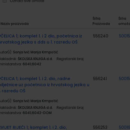
Označi sve omote
Šifra
Šifra
Naziv proizvoda
Proizvoda
omot
rupirani
roizvodi
PČELICA 1; komplet 1. i 2 dio, početnica iz
556240
5001
hrvatskog jezika s dds u 1. razredu OŠ
utor(i):
Sonja Ivić Marija Krmpotić
Nakladnik:
ŠKOLSKA KNJIGA d.d.
Registarski broj
ministarstva:
6041;6042
PČELICA 1; komplet 1. i 2. dio, radne
556241
5001
bilježnice uz početnica iz hrvatskog jezika u
1. razredu OŠ
utor(i):
Sonja Ivić Marija Krmpotić
Nakladnik:
ŠKOLSKA KNJIGA d.d.
Registarski broj
ministarstva:
6041;6042-DOM
SVIJET RIJEČI 1; komplet 1. i 2. dio,
556253
50016