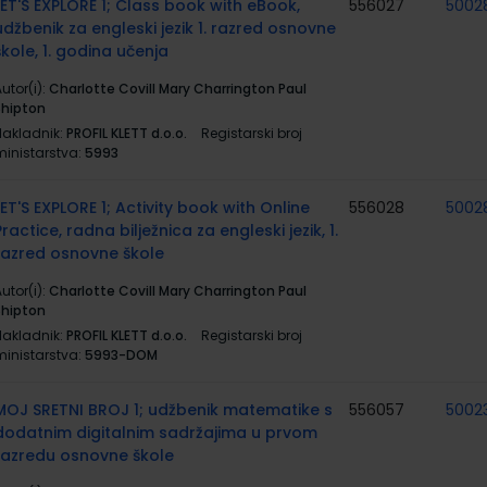
LET'S EXPLORE 1; Class book with eBook,
556027
5002
udžbenik za engleski jezik 1. razred osnovne
škole, 1. godina učenja
utor(i):
Charlotte Covill Mary Charrington Paul
Shipton
Nakladnik:
PROFIL KLETT d.o.o.
Registarski broj
ministarstva:
5993
LET'S EXPLORE 1; Activity book with Online
556028
5002
Practice, radna bilježnica za engleski jezik, 1.
razred osnovne škole
utor(i):
Charlotte Covill Mary Charrington Paul
Shipton
Nakladnik:
PROFIL KLETT d.o.o.
Registarski broj
ministarstva:
5993-DOM
MOJ SRETNI BROJ 1; udžbenik matematike s
556057
5002
dodatnim digitalnim sadržajima u prvom
razredu osnovne škole