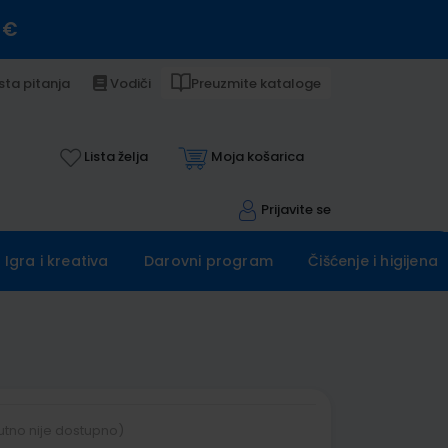
 €
sta pitanja
Vodiči
Preuzmite kataloge
Lista želja
Moja košarica
Prijavite se
Igra i kreativa
Darovni program
Čišćenje i higijena
utno nije dostupno)