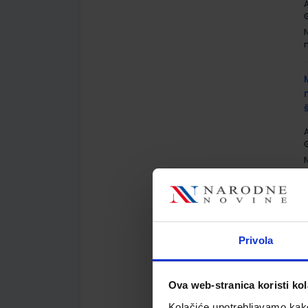
A
G
A
G
Privola
A
G
Ova web-stranica koristi kol
Kolačiće upotrebljavamo kako 