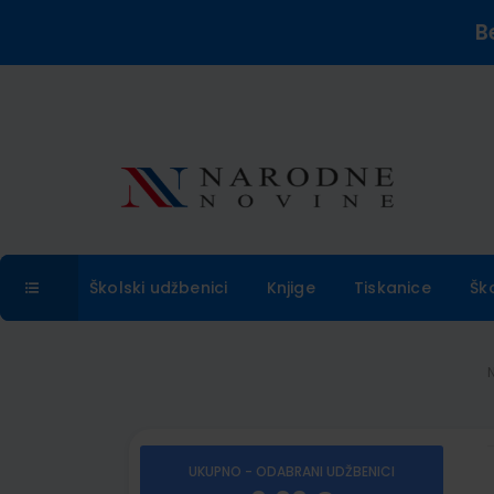
B
Školski udžbenici
Knjige
Tiskanice
Šk
UKUPNO - ODABRANI UDŽBENICI