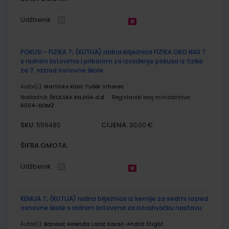
Udžbenik
POKUSI - FIZIKA 7; (KUTIJA) radna bilježnica FIZIKA OKO NAS 7
s radnim listovima i priborom za izvođenje pokusa iz fizike
za 7. razred osnovne škole
Autor(i):
Martinko Klaić Tušek Vrhovec
Nakladnik:
ŠKOLSKA KNJIGA d.d.
Registarski broj ministarstva:
6004-DOM2
SKU:
CIJENA:
556480
30,00 €
ŠIFRA OMOTA:
Udžbenik
KEMIJA 7; (KUTIJA) radna bilježnica iz kemije za sedmi razred
osnovne škole s radnim listovima za istraživačku nastavu
Autor(i):
Banović Holenda Lacić Kovač-Andrić Štiglić