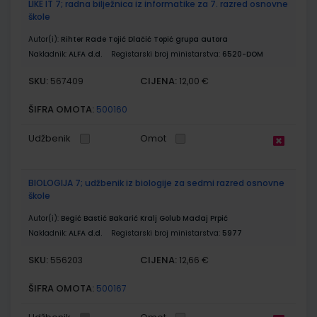
LIKE IT 7; radna bilježnica iz informatike za 7. razred osnovne
škole
Autor(i):
Rihter Rade Tojić Dlačić Topić grupa autora
Nakladnik:
ALFA d.d.
Registarski broj ministarstva:
6520-DOM
SKU:
CIJENA:
567409
12,00 €
ŠIFRA OMOTA:
500160
Udžbenik
Omot
BIOLOGIJA 7; udžbenik iz biologije za sedmi razred osnovne
škole
Autor(i):
Begić Bastić Bakarić Kralj Golub Madaj Prpić
Nakladnik:
ALFA d.d.
Registarski broj ministarstva:
5977
SKU:
CIJENA:
556203
12,66 €
ŠIFRA OMOTA:
500167