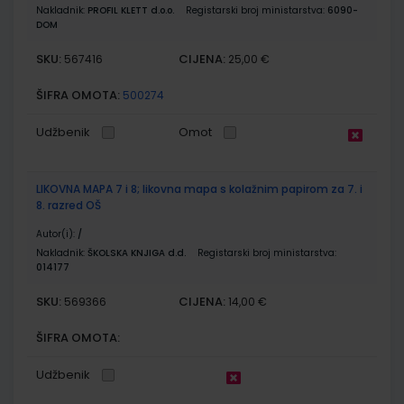
Nakladnik:
PROFIL KLETT d.o.o.
Registarski broj ministarstva:
6090-
DOM
SKU:
CIJENA:
567416
25,00 €
ŠIFRA OMOTA:
500274
Udžbenik
Omot
LIKOVNA MAPA 7 i 8; likovna mapa s kolažnim papirom za 7. i
8. razred OŠ
Autor(i):
/
Nakladnik:
ŠKOLSKA KNJIGA d.d.
Registarski broj ministarstva:
014177
SKU:
CIJENA:
569366
14,00 €
ŠIFRA OMOTA:
Udžbenik