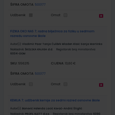
ŠIFRA OMOTA:
500177
Udžbenik
Omot
FIZIKA OKO NAS 7; radna bilježnica za fiziku u sedmom
razredu osnovne škole
Autor(i):
Vladimir Paar Tanja Ćulibrk Mladen Klaić Sanja Martinko
Nakladnik:
ŠKOLSKA KNJIGA d.d.
Registarski broj ministarstva:
6004-DOM
SKU:
CIJENA:
556215
13,60 €
ŠIFRA OMOTA:
500177
Udžbenik
Omot
KEMIJA 7; udžbenik kemije za sedmi razred osnovne škole
Autor(i):
Banović Holenda Lacić Kovač-Andrić Štiglić
Nakladnik:
PROFIL KLETT d.o.o.
Registarski broj ministarstva:
6090