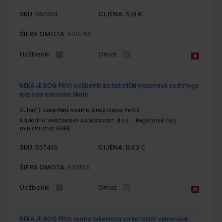
SKU:
CIJENA:
567434
6,51 €
ŠIFRA OMOTA:
500744
Udžbenik
Omot
NEKA JE BOG PRVI; udžbenik za katolički vjeronauk sedmoga
razreda osnovne škole
Autor(i):
Josip Periš Marina Šimić Ivana Perčić
Nakladnik:
KRŠĆANSKA SADAŠNJOST d.o.o.
Registarski broj
ministarstva:
6699
SKU:
CIJENA:
567436
13,03 €
ŠIFRA OMOTA:
500156
Udžbenik
Omot
NEKA JE BOG PRVI; radna bilježnica za katolički vjeronauk