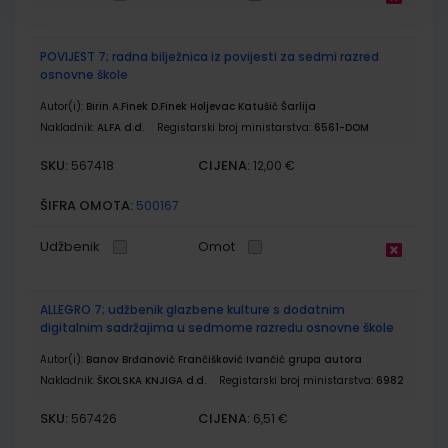
POVIJEST 7; radna bilježnica iz povijesti za sedmi razred
osnovne škole
Autor(i):
Birin A.Finek D.Finek Holjevac Katušić Šarlija
Nakladnik:
ALFA d.d.
Registarski broj ministarstva:
6561-DOM
SKU:
CIJENA:
567418
12,00 €
ŠIFRA OMOTA:
500167
Udžbenik
Omot
ALLEGRO 7; udžbenik glazbene kulture s dodatnim
digitalnim sadržajima u sedmome razredu osnovne škole
Autor(i):
Banov Brđanović Frančišković Ivančić grupa autora
Nakladnik:
ŠKOLSKA KNJIGA d.d.
Registarski broj ministarstva:
6982
SKU:
CIJENA:
567426
6,51 €