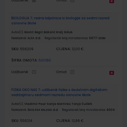
Udžbenik
Omot
BIOLOGIJA 7; radna bilježnica iz biologije za sedmi razred
osnovne škole
Autor(i):
Bastić Begić Bakarić Kralj Golub
Nakladnik:
ALFA d.d.
Registarski broj ministarstva:
5977-DOM
SKU:
CIJENA:
556209
12,00 €
ŠIFRA OMOTA:
500160
Udžbenik
Omot
FIZIKA OKO NAS 7; udžbenik fizike s dodatnim digitalnim
sadržajima u sedmom razredu osnovne škole
Autor(i):
Vladimir Paar Sanja Martinko Tanja Ćulibrk
Nakladnik:
ŠKOLSKA KNJIGA d.d.
Registarski broj ministarstva:
6004
SKU:
CIJENA:
556214
12,66 €