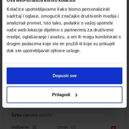
Ova web-stranica koristi kolačiće
škole (2021)
Kolačiće upotrebljavamo kako bismo personalizirali
Autor(i):
Danijel Orešić Ružica Vuk Igor Tišma Alenka Bujan
Nakladnik:
ŠKOLSKA KNJIGA d.d.
Registarski broj ministarstva:
sadržaj i oglase, omogućili značajke društvenih medija i
7624-DOM
analizirali promet. Isto tako, podatke o vašoj upotrebi
naše web-lokacije dijelimo s partnerima za društvene
SKU:
CIJENA:
569106
13,60 €
medije, oglašavanje i analizu, a oni ih mogu kombinirati s
ŠIFRA OMOTA:
500175
drugim podacima koje ste im pružili ili koje su prikupili
dok ste upotrebljavali njihove usluge.
Udžbenik
Omot
POVIJEST 7; udžbenik iz povijesti za sedmi razred osnovne
Dopusti sve
škole
Autor(i):
Holjevac Katušić D.Finek A.Finek Birin Šarlija
Nakladnik:
ALFA d.d.
Registarski broj ministarstva:
6561
Prilagodi
SKU:
CIJENA:
567417
13,03 €
ŠIFRA OMOTA:
500179
Udžbenik
Omot