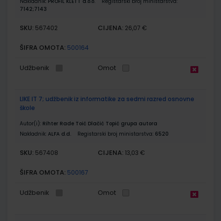
Nakladnik:
PROFIL KLETT d.o.o.
Registarski broj ministarstva:
7142;7143
SKU:
CIJENA:
567402
26,07 €
ŠIFRA OMOTA:
500164
Udžbenik
Omot
LIKE IT 7; udžbenik iz informatike za sedmi razred osnovne
škole
Autor(i):
Rihter Rade Toić Dlačić Topić grupa autora
Nakladnik:
ALFA d.d.
Registarski broj ministarstva:
6520
SKU:
CIJENA:
567408
13,03 €
ŠIFRA OMOTA:
500167
Udžbenik
Omot