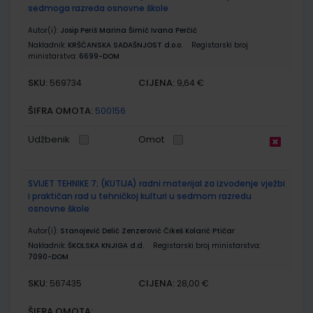
sedmoga razreda osnovne škole
Autor(i):
Josip Periš Marina Šimić Ivana Perčić
Nakladnik:
KRŠĆANSKA SADAŠNJOST d.o.o.
Registarski broj
ministarstva:
6699-DOM
SKU:
CIJENA:
569734
9,64 €
ŠIFRA OMOTA:
500156
Udžbenik
Omot
SVIJET TEHNIKE 7; (KUTIJA) radni materijal za izvođenje vježbi
i praktičan rad u tehničkoj kulturi u sedmom razredu
osnovne škole
Autor(i):
Stanojević Delić Zenzerović Čikeš Kolarić Ptičar
Nakladnik:
ŠKOLSKA KNJIGA d.d.
Registarski broj ministarstva:
7090-DOM
SKU:
CIJENA:
567435
28,00 €
ŠIFRA OMOTA: