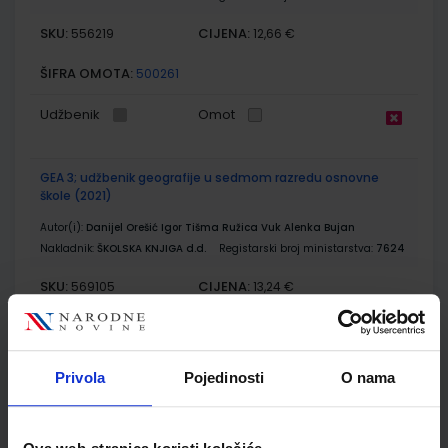
SKU:
CIJENA:
556219
12,66 €
ŠIFRA OMOTA:
500261
Udžbenik
Omot
GEA 3; udžbenik geografije u sedmom razredu osnovne
škole (2021)
Autor(i):
Danijel Orešić Igor Tišma Ružica Vuk Alenka Bujan
Nakladnik:
ŠKOLSKA KNJIGA d.d.
Registarski broj ministarstva:
7624
SKU:
CIJENA:
569105
13,24 €
ŠIFRA OMOTA:
500175
Udžbenik
Omot
Privola
Pojedinosti
O nama
GEA 3; radna bilježnica za geografiju u 7. razredu osnovne