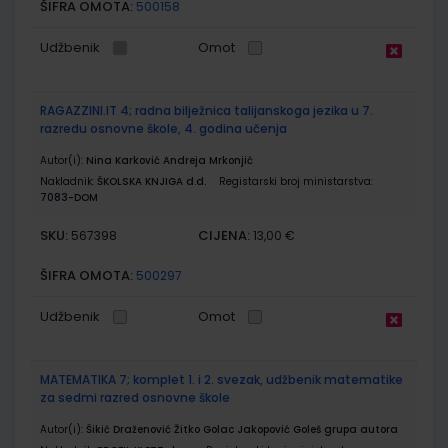
ŠIFRA OMOTA:
500158
Udžbenik
Omot
RAGAZZINI.IT 4; radna bilježnica talijanskoga jezika u 7.
razredu osnovne škole, 4. godina učenja
Autor(i):
Nina Karković Andreja Mrkonjić
Nakladnik:
ŠKOLSKA KNJIGA d.d.
Registarski broj ministarstva:
7083-DOM
SKU:
CIJENA:
567398
13,00 €
ŠIFRA OMOTA:
500297
Udžbenik
Omot
MATEMATIKA 7; komplet 1. i 2. svezak, udžbenik matematike
za sedmi razred osnovne škole
Autor(i):
Šikić Draženović Žitko Golac Jakopović Goleš grupa autora