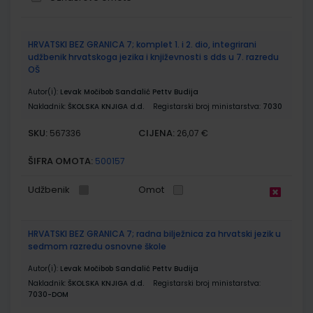
Grupirani
HRVATSKI BEZ GRANICA 7; komplet 1. i 2. dio, integrirani
proizvodi
udžbenik hrvatskoga jezika i književnosti s dds u 7. razredu
OŠ
Autor(i):
Levak Močibob Sandalić Pettv Budija
Nakladnik:
ŠKOLSKA KNJIGA d.d.
Registarski broj ministarstva:
7030
SKU:
CIJENA:
567336
26,07 €
ŠIFRA OMOTA:
500157
Udžbenik
Omot
HRVATSKI BEZ GRANICA 7; radna bilježnica za hrvatski jezik u
sedmom razredu osnovne škole
Autor(i):
Levak Močibob Sandalić Pettv Budija
Nakladnik:
ŠKOLSKA KNJIGA d.d.
Registarski broj ministarstva:
7030-DOM