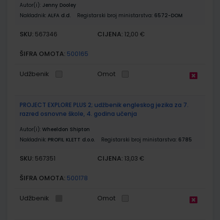
Autor(i):
Jenny Dooley
Nakladnik:
ALFA d.d.
Registarski broj ministarstva:
6572-DOM
SKU:
CIJENA:
567346
12,00 €
ŠIFRA OMOTA:
500165
Udžbenik
Omot
PROJECT EXPLORE PLUS 2; udžbenik engleskog jezika za 7.
razred osnovne škole, 4. godina učenja
Autor(i):
Wheeldon Shipton
Nakladnik:
PROFIL KLETT d.o.o.
Registarski broj ministarstva:
6785
SKU:
CIJENA:
567351
13,03 €
ŠIFRA OMOTA:
500178
Udžbenik
Omot