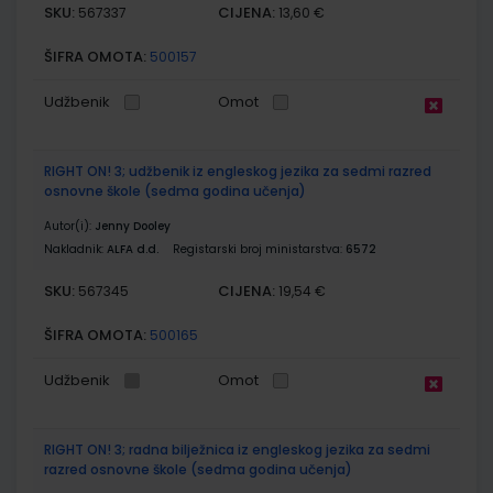
SKU:
CIJENA:
567337
13,60 €
ŠIFRA OMOTA:
500157
Udžbenik
Omot
RIGHT ON! 3; udžbenik iz engleskog jezika za sedmi razred
osnovne škole (sedma godina učenja)
Autor(i):
Jenny Dooley
Nakladnik:
ALFA d.d.
Registarski broj ministarstva:
6572
SKU:
CIJENA:
567345
19,54 €
ŠIFRA OMOTA:
500165
Udžbenik
Omot
RIGHT ON! 3; radna bilježnica iz engleskog jezika za sedmi
razred osnovne škole (sedma godina učenja)