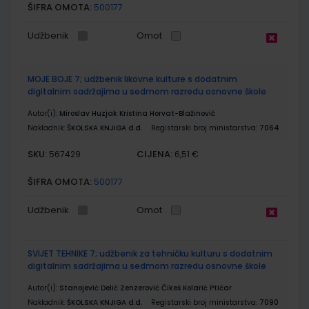
ŠIFRA OMOTA:
500177
Udžbenik
Omot
MOJE BOJE 7; udžbenik likovne kulture s dodatnim
digitalnim sadržajima u sedmom razredu osnovne škole
Autor(i):
Miroslav Huzjak Kristina Horvat-Blažinović
Nakladnik:
ŠKOLSKA KNJIGA d.d.
Registarski broj ministarstva:
7064
SKU:
CIJENA:
567429
6,51 €
ŠIFRA OMOTA:
500177
Udžbenik
Omot
SVIJET TEHNIKE 7; udžbenik za tehničku kulturu s dodatnim
digitalnim sadržajima u sedmom razredu osnovne škole
Autor(i):
Stanojević Delić Zenzerović Čikeš Kolarić Ptičar
Nakladnik:
ŠKOLSKA KNJIGA d.d.
Registarski broj ministarstva:
7090