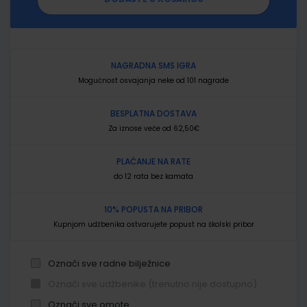
NAGRADNA SMS IGRA
Mogućnost osvajanja neke od 101 nagrade
BESPLATNA DOSTAVA
Za iznose veće od 62,50€
PLAĆANJE NA RATE
do 12 rata bez kamata
10% POPUSTA NA PRIBOR
Kupnjom udžbenika ostvarujete popust na školski pribor
Označi sve radne bilježnice
Označi sve udžbenike (trenutno nije dostupno)
Označi sve omote