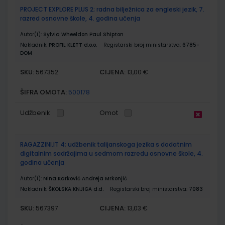
PROJECT EXPLORE PLUS 2; radna bilježnica za engleski jezik, 7.
razred osnovne škole, 4. godina učenja
Autor(i):
Sylvia Wheeldon Paul Shipton
Nakladnik:
PROFIL KLETT d.o.o.
Registarski broj ministarstva:
6785-
DOM
SKU:
CIJENA:
567352
13,00 €
ŠIFRA OMOTA:
500178
Udžbenik
Omot
RAGAZZINI.IT 4; udžbenik talijanskoga jezika s dodatnim
digitalnim sadržajima u sedmom razredu osnovne škole, 4.
godina učenja
Autor(i):
Nina Karković Andreja Mrkonjić
Nakladnik:
ŠKOLSKA KNJIGA d.d.
Registarski broj ministarstva:
7083
SKU:
CIJENA:
567397
13,03 €