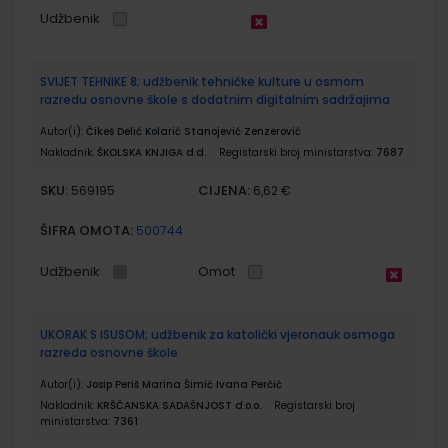
Udžbenik
SVIJET TEHNIKE 8; udžbenik tehničke kulture u osmom
razredu osnovne škole s dodatnim digitalnim sadržajima
Autor(i):
Čikeš Delić Kolarić Stanojević Zenzerović
Nakladnik:
ŠKOLSKA KNJIGA d.d.
Registarski broj ministarstva:
7687
SKU:
CIJENA:
569195
6,62 €
ŠIFRA OMOTA:
500744
Udžbenik
Omot
UKORAK S ISUSOM; udžbenik za katolički vjeronauk osmoga
razreda osnovne škole
Autor(i):
Josip Periš Marina Šimić Ivana Perčić
Nakladnik:
KRŠĆANSKA SADAŠNJOST d.o.o.
Registarski broj
ministarstva:
7361