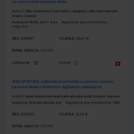
za osmi razred osnovne škole
Autor(i):
Šikić Draženović Žitko Golac Jakopović Lobor Milić Nemeth
Stajčić Vuković
Nakladnik:
PROFIL KLETT d.o.o.
Registarski broj ministarstva:
7716;7717
SKU:
CIJENA:
569167
26,47 €
ŠIFRA OMOTA:
500165
Udžbenik
Omot
#MOJPORTAL8; udžbenik informatike u osmom razredu
osnovne škole s dodatnim digitalnim sadržajima
Autor(i):
Babić Bubica Dimovski Leko Mihočka Ružić Stančić Vejnović
Nakladnik:
ŠKOLSKA KNJIGA d.d.
Registarski broj ministarstva:
7601
SKU:
CIJENA:
569201
13,24 €
ŠIFRA OMOTA:
500163