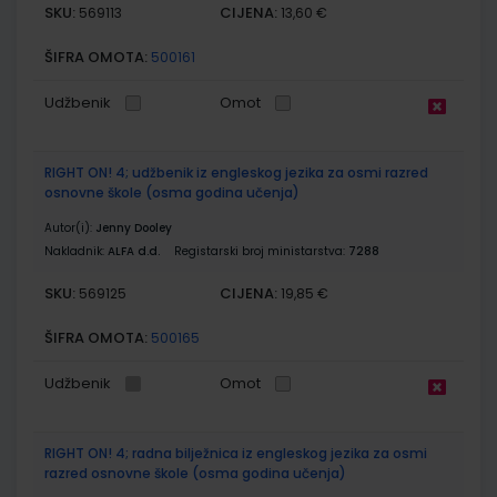
SKU:
CIJENA:
569113
13,60 €
ŠIFRA OMOTA:
500161
Udžbenik
Omot
RIGHT ON! 4; udžbenik iz engleskog jezika za osmi razred
osnovne škole (osma godina učenja)
Autor(i):
Jenny Dooley
Nakladnik:
ALFA d.d.
Registarski broj ministarstva:
7288
SKU:
CIJENA:
569125
19,85 €
ŠIFRA OMOTA:
500165
Udžbenik
Omot
RIGHT ON! 4; radna bilježnica iz engleskog jezika za osmi
razred osnovne škole (osma godina učenja)