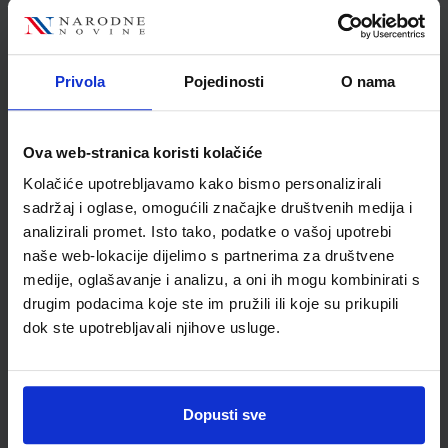
KEMIJA 8; udžbenik iz kemije za osmi razred osnovne škole
Autor(i):
Mamić Mrvoš Sermek Peradinović Ribarić
Privola
Pojedinosti
O nama
Nakladnik:
ALFA d.d.
Registarski broj ministarstva:
6511
SKU:
CIJENA:
567459
13,03 €
Ova web-stranica koristi kolačiće
ŠIFRA OMOTA:
500160
Kolačiće upotrebljavamo kako bismo personalizirali
Udžbenik
Omot
sadržaj i oglase, omogućili značajke društvenih medija i
analizirali promet. Isto tako, podatke o vašoj upotrebi
naše web-lokacije dijelimo s partnerima za društvene
KEMIJA 8; radna bilježnica iz kemije za osmi razred osnovne
medije, oglašavanje i analizu, a oni ih mogu kombinirati s
škole
drugim podacima koje ste im pružili ili koje su prikupili
Autor(i):
Mamić Mrvoš Sermek Peradinović Ribarić
dok ste upotrebljavali njihove usluge.
Nakladnik:
ALFA d.d.
Registarski broj ministarstva:
6511-DOM
SKU:
CIJENA:
567460
12,00 €
ŠIFRA OMOTA:
500167
Dopusti sve