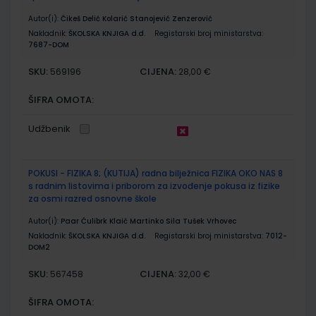
Autor(i):
Čikeš Delić Kolarić Stanojević Zenzerović
Nakladnik:
ŠKOLSKA KNJIGA d.d.
Registarski broj ministarstva:
7687-DOM
SKU:
CIJENA:
569196
28,00 €
ŠIFRA OMOTA:
Udžbenik
POKUSI - FIZIKA 8; (KUTIJA) radna bilježnica FIZIKA OKO NAS 8
s radnim listovima i priborom za izvođenje pokusa iz fizike
za osmi razred osnovne škole
Autor(i):
Paar Ćulibrk Klaić Martinko Sila Tušek Vrhovec
Nakladnik:
ŠKOLSKA KNJIGA d.d.
Registarski broj ministarstva:
7012-
DOM2
SKU:
CIJENA:
567458
32,00 €
ŠIFRA OMOTA: