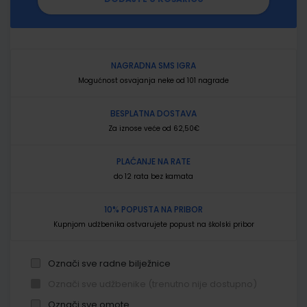
NAGRADNA SMS IGRA
Mogućnost osvajanja neke od 101 nagrade
BESPLATNA DOSTAVA
Za iznose veće od 62,50€
PLAĆANJE NA RATE
do 12 rata bez kamata
10% POPUSTA NA PRIBOR
Kupnjom udžbenika ostvarujete popust na školski pribor
Označi sve radne bilježnice
Označi sve udžbenike (trenutno nije dostupno)
Označi sve omote