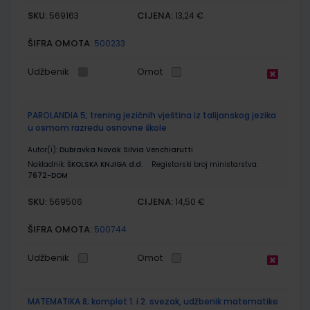
SKU:
CIJENA:
569163
13,24 €
ŠIFRA OMOTA:
500233
Udžbenik
Omot
PAROLANDIA 5; trening jezičnih vještina iz talijanskog jezika
u osmom razredu osnovne škole
Autor(i):
Dubravka Novak Silvia Venchiarutti
Nakladnik:
ŠKOLSKA KNJIGA d.d.
Registarski broj ministarstva:
7672-DOM
SKU:
CIJENA:
569506
14,50 €
ŠIFRA OMOTA:
500744
Udžbenik
Omot
MATEMATIKA 8; komplet 1. i 2. svezak, udžbenik matematike