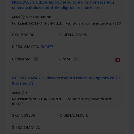
MOJE BOJE 8; udžbenik likovne kulture u osmom razredu
osnovne škole s dodatnim digitalnim sadržajima
Autor(i):
Miroslav Huzjak
Nakladnik:
ŠKOLSKA KNJIGA d.d.
Registarski broj ministarstva:
7663
SKU:
CIJENA:
569190
6,62 €
ŠIFRA OMOTA:
500177
Udžbenik
Omot
LIKOVNA MAPA 7 i 8; likovna mapa s kolažnim papirom za 7. i
8. razred OŠ
Autor(i):
/
Nakladnik:
ŠKOLSKA KNJIGA d.d.
Registarski broj ministarstva:
014177
SKU:
CIJENA:
569366
14,00 €
ŠIFRA OMOTA: