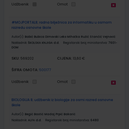
Udžbenik
Omot
#MOJPORTAL8; radna bilježnica za informatiku u osmom
razredu osnovne škole
Autor(i):
Babić Bubica Dimovski Leko Mihočka Ružić Stančić Vejnović
Nakladnik:
ŠKOLSKA KNJIGA d.d.
Registarski broj ministarstva:
7601-
DOM
SKU:
CIJENA:
569202
13,60 €
ŠIFRA OMOTA:
500177
Udžbenik
Omot
BIOLOGIJA 8; udžbenik iz biologije za osmi razred osnovne
škole
Autor(i):
Begić Bastić Madaj Prpić Bakarić
Nakladnik:
ALFA d.d.
Registarski broj ministarstva:
6480