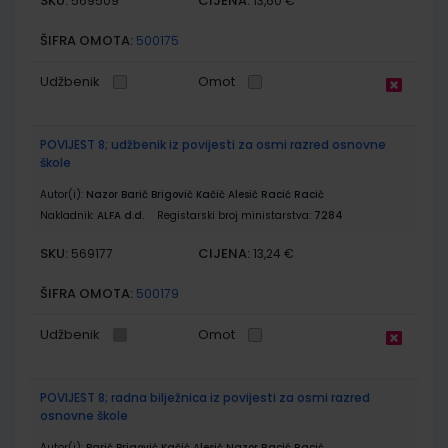
SKU:
CIJENA:
569509
13,60 €
ŠIFRA OMOTA:
500175
Udžbenik
Omot
POVIJEST 8; udžbenik iz povijesti za osmi razred osnovne
škole
Autor(i):
Nazor Barić Brigović Kačić Alesić Racić Racić
Nakladnik:
ALFA d.d.
Registarski broj ministarstva:
7284
SKU:
CIJENA:
569177
13,24 €
ŠIFRA OMOTA:
500179
Udžbenik
Omot
POVIJEST 8; radna bilježnica iz povijesti za osmi razred
osnovne škole
Autor(i):
Barić Brigović Kačić Alesić Nazor Racić Racić