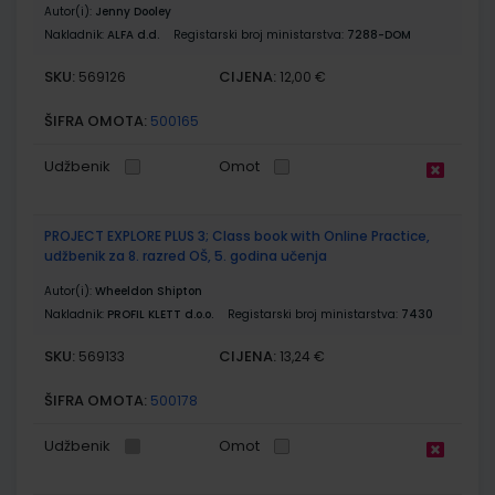
Autor(i):
Jenny Dooley
Nakladnik:
ALFA d.d.
Registarski broj ministarstva:
7288-DOM
SKU:
CIJENA:
569126
12,00 €
ŠIFRA OMOTA:
500165
Udžbenik
Omot
PROJECT EXPLORE PLUS 3; Class book with Online Practice,
udžbenik za 8. razred OŠ, 5. godina učenja
Autor(i):
Wheeldon Shipton
Nakladnik:
PROFIL KLETT d.o.o.
Registarski broj ministarstva:
7430
SKU:
CIJENA:
569133
13,24 €
ŠIFRA OMOTA:
500178
Udžbenik
Omot