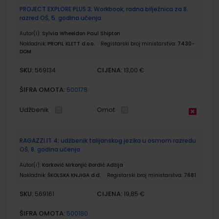
PROJECT EXPLORE PLUS 3; Workbook, radna bilježnica za 8.
razred OŠ, 5. godina učenja
Autor(i):
Sylvia Wheeldon Paul Shipton
Nakladnik:
PROFIL KLETT d.o.o.
Registarski broj ministarstva:
7430-
DOM
SKU:
CIJENA:
569134
13,00 €
ŠIFRA OMOTA:
500178
Udžbenik
Omot
RAGAZZI.IT 4; udžbenik talijanskog jezika u osmom razredu
OŠ, 8. godina učenja
Autor(i):
Karković Mrkonjić Đordić Adžija
Nakladnik:
ŠKOLSKA KNJIGA d.d.
Registarski broj ministarstva:
7681
SKU:
CIJENA:
569161
19,85 €
ŠIFRA OMOTA:
500180