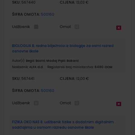
SKU:
CIJENA:
567440
13,03 €
ŠIFRA OMOTA:
500160
Udžbenik
Omot
BIOLOGIJA 8; radna bilježnica iz biologije za osmi razred
osnovne škole
Autor(i):
Begić Bastić Madaj Prpić Bakarić
Nakladnik:
ALFA d.d.
Registarski broj ministarstva:
6480-DOM
SKU:
CIJENA:
567441
12,00 €
ŠIFRA OMOTA:
500160
Udžbenik
Omot
FIZIKA OKO NAS 8; udžbenik fizike s dodatnim digitalnim
sadržajima u osmom razredu osnovne škole