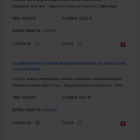
Nakladnik:
ALFA d.d.
Registarski broj ministarstva:
7284-DOM
SKU:
CIJENA:
569178
12,00 €
ŠIFRA OMOTA:
500167
Udžbenik
Omot
GLAZBENI KRUG 8; udžbenik glazbene kulture za osmi razred
osnovne škole
Autor(i):
Ružica Ambruš-Kiš Tomislav Seletković Zrinka Šimunović
Nakladnik:
PROFIL KLETT d.o.o.
Registarski broj ministarstva:
7474
SKU:
CIJENA:
569186
6,62 €
ŠIFRA OMOTA:
500285
Udžbenik
Omot