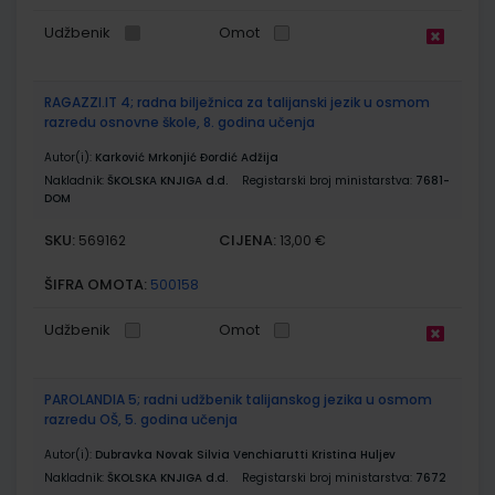
Udžbenik
Omot
RAGAZZI.IT 4; radna bilježnica za talijanski jezik u osmom
razredu osnovne škole, 8. godina učenja
Autor(i):
Karković Mrkonjić Đordić Adžija
Nakladnik:
ŠKOLSKA KNJIGA d.d.
Registarski broj ministarstva:
7681-
DOM
SKU:
CIJENA:
569162
13,00 €
ŠIFRA OMOTA:
500158
Udžbenik
Omot
PAROLANDIA 5; radni udžbenik talijanskog jezika u osmom
razredu OŠ, 5. godina učenja
Autor(i):
Dubravka Novak Silvia Venchiarutti Kristina Huljev
Nakladnik:
ŠKOLSKA KNJIGA d.d.
Registarski broj ministarstva:
7672