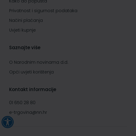
Kako do popusta
Privatnost i sigurnost podataka
Načini plaćanja
Uvjeti kupnje
Saznajte više
O Narodnim novinama d.d.
Opći uvjeti korištenja
Kontakt informacije
01 650 28 80
e-trgovina@nn.hr