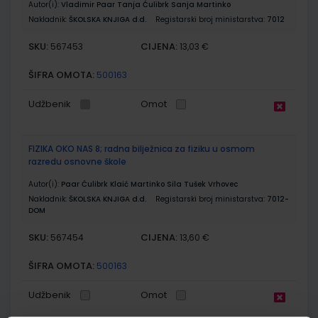
Autor(i):
Vladimir Paar Tanja Ćulibrk Sanja Martinko
Nakladnik:
ŠKOLSKA KNJIGA d.d.
Registarski broj ministarstva:
7012
SKU:
CIJENA:
567453
13,03 €
ŠIFRA OMOTA:
500163
Udžbenik
Omot
FIZIKA OKO NAS 8; radna bilježnica za fiziku u osmom
razredu osnovne škole
Autor(i):
Paar Ćulibrk Klaić Martinko Sila Tušek Vrhovec
Nakladnik:
ŠKOLSKA KNJIGA d.d.
Registarski broj ministarstva:
7012-
DOM
SKU:
CIJENA:
567454
13,60 €
ŠIFRA OMOTA:
500163
Udžbenik
Omot