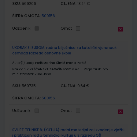
SKU:
CIJENA:
569206
13,24 €
ŠIFRA OMOTA:
500156
Udžbenik
Omot
UKORAK S ISUSOM; radna bilježnica za katolički vjeronauk
osmoga razreda osnovne škole
Autor(i):
Josip Periš Marina Šimić Ivana Perčić
Nakladnik:
KRŠĆANSKA SADAŠNJOST d.o.o.
Registarski broj
ministarstva:
7361-DOM
SKU:
CIJENA:
569735
9,64 €
ŠIFRA OMOTA:
500156
Udžbenik
Omot
SVIJET TEHNIKE 8; (KUTIJA) radni materijal za izvođenje vježbi
i praktičan rad u tehničkoj kulturi u 8.razredu OŠ