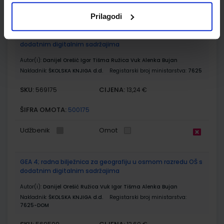
Udžbenik
Omot
Prilagodi
GEA 4; udžbenik za geografiju u osmom razredu OŠ s
dodatnim digitalnim sadržajima
Autor(i):
Danijel Orešić Igor Tišma Ružica Vuk Alenka Bujan
Nakladnik:
ŠKOLSKA KNJIGA d.d.
Registarski broj ministarstva:
7625
SKU:
CIJENA:
569175
13,24 €
ŠIFRA OMOTA:
500175
Udžbenik
Omot
GEA 4; radna bilježnica za geografiju u osmom razredu OŠ s
dodatnim digitalnim sadržajima
Autor(i):
Danijel Orešić Ružica Vuk Igor Tišma Alenka Bujan
Nakladnik:
ŠKOLSKA KNJIGA d.d.
Registarski broj ministarstva:
7625-DOM