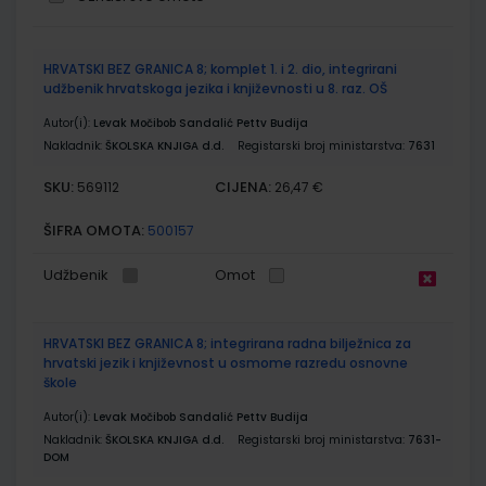
Grupirani
HRVATSKI BEZ GRANICA 8; komplet 1. i 2. dio, integrirani
proizvodi
udžbenik hrvatskoga jezika i književnosti u 8. raz. OŠ
Autor(i):
Levak Močibob Sandalić Pettv Budija
Nakladnik:
ŠKOLSKA KNJIGA d.d.
Registarski broj ministarstva:
7631
SKU:
CIJENA:
569112
26,47 €
ŠIFRA OMOTA:
500157
Udžbenik
Omot
HRVATSKI BEZ GRANICA 8; integrirana radna bilježnica za
hrvatski jezik i književnost u osmome razredu osnovne
škole
Autor(i):
Levak Močibob Sandalić Pettv Budija
Nakladnik:
ŠKOLSKA KNJIGA d.d.
Registarski broj ministarstva:
7631-
DOM