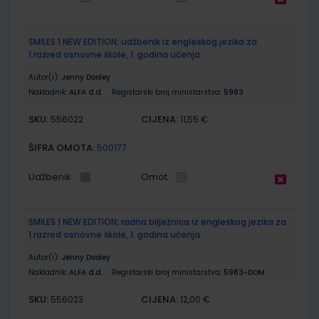
SMILES 1 NEW EDITION; udžbenik iz engleskog jezika za
1.razred osnovne škole, 1. godina učenja
Autor(i):
Jenny Dooley
Nakladnik:
ALFA d.d.
Registarski broj ministarstva:
5983
SKU:
CIJENA:
556022
11,55 €
ŠIFRA OMOTA:
500177
Udžbenik
Omot
SMILES 1 NEW EDITION; radna bilježnica iz engleskog jezika za
1.razred osnovne škole, 1. godina učenja
Autor(i):
Jenny Dooley
Nakladnik:
ALFA d.d.
Registarski broj ministarstva:
5983-DOM
SKU:
CIJENA:
556023
12,00 €