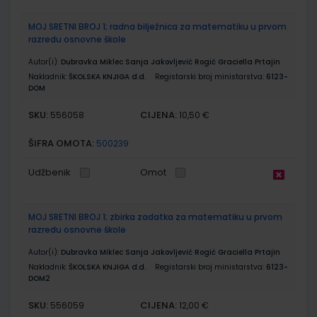
MOJ SRETNI BROJ 1; radna bilježnica za matematiku u prvom
razredu osnovne škole
Autor(i):
Dubravka Miklec Sanja Jakovljević Rogić Graciella Prtajin
Nakladnik:
ŠKOLSKA KNJIGA d.d.
Registarski broj ministarstva:
6123-
DOM
SKU:
CIJENA:
556058
10,50 €
ŠIFRA OMOTA:
500239
Udžbenik
Omot
MOJ SRETNI BROJ 1; zbirka zadatka za matematiku u prvom
razredu osnovne škole
Autor(i):
Dubravka Miklec Sanja Jakovljević Rogić Graciella Prtajin
Nakladnik:
ŠKOLSKA KNJIGA d.d.
Registarski broj ministarstva:
6123-
DOM2
SKU:
CIJENA:
556059
12,00 €