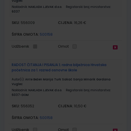
Vuglec
Nakladnik:
NAKLADA LJEVAK d.o.o.
Registarski broj ministarstva:
6037
SKU:
CIJENA:
556009
16,26 €
ŠIFRA OMOTA:
500158
Udžbenik
Omot
RADOST ČITANJA I PISANJA 1; radna bilježnica Hrvatska
početnica za 1. razred osnovne škole
Autor(i):
Ante Bežen Marija Turk Sakač Sanja Minarik Gordana
Vuglec
Nakladnik:
NAKLADA LJEVAK d.o.o.
Registarski broj ministarstva:
6037-DOM
SKU:
CIJENA:
556352
10,50 €
ŠIFRA OMOTA:
500158
Udžbenik
Omot