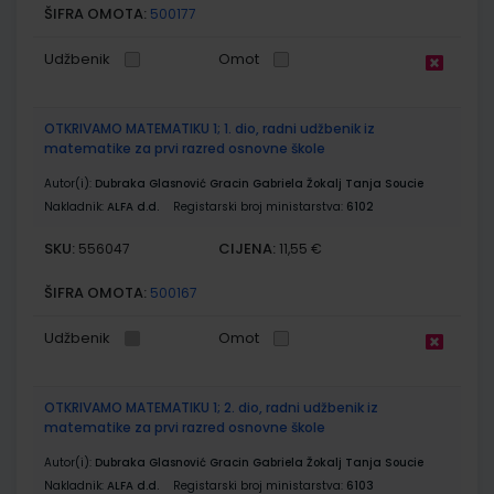
ŠIFRA OMOTA:
500177
Udžbenik
Omot
OTKRIVAMO MATEMATIKU 1; 1. dio, radni udžbenik iz
matematike za prvi razred osnovne škole
Autor(i):
Dubraka Glasnović Gracin Gabriela Žokalj Tanja Soucie
Nakladnik:
ALFA d.d.
Registarski broj ministarstva:
6102
SKU:
CIJENA:
556047
11,55 €
ŠIFRA OMOTA:
500167
Udžbenik
Omot
OTKRIVAMO MATEMATIKU 1; 2. dio, radni udžbenik iz
matematike za prvi razred osnovne škole
Autor(i):
Dubraka Glasnović Gracin Gabriela Žokalj Tanja Soucie
Nakladnik:
ALFA d.d.
Registarski broj ministarstva:
6103