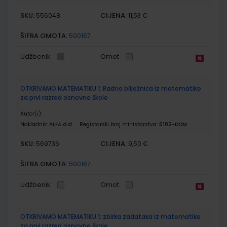
SKU:
CIJENA:
556048
11,53 €
ŠIFRA OMOTA:
500167
Udžbenik
Omot
OTKRIVAMO MATEMATIKU 1; Radna bilježnica iz matematike
za prvi razred osnovne škole
Autor(i):
Nakladnik:
ALFA d.d.
Registarski broj ministarstva:
6102-DOM
SKU:
CIJENA:
569736
9,50 €
ŠIFRA OMOTA:
500167
Udžbenik
Omot
OTKRIVAMO MATEMATIKU 1; zbirka zadataka iz matematike
za prvi razred osnovne škole