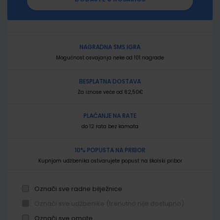
NAGRADNA SMS IGRA
Mogućnost osvajanja neke od 101 nagrade
BESPLATNA DOSTAVA
Za iznose veće od 62,50€
PLAĆANJE NA RATE
do 12 rata bez kamata
10% POPUSTA NA PRIBOR
Kupnjom udžbenika ostvarujete popust na školski pribor
Označi sve radne bilježnice
Označi sve udžbenike (trenutno nije dostupno)
Označi sve omote