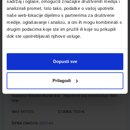
sadržaj i oglase, omogućili značajke društvenih medija i
E-SVIJET 1; radni udžbenik informatike s dodatnim
digitalnim sadržajima u prvom razredu osnovne škole
analizirali promet. Isto tako, podatke o vašoj upotrebi
naše web-lokacije dijelimo s partnerima za društvene
Autor(i):
Blagus Ljubić Klemše Flisar Odorčić Bubica Ružić Mihočka
medije, oglašavanje i analizu, a oni ih mogu kombinirati s
Nakladnik:
ŠKOLSKA KNJIGA d.d.
Registarski broj ministarstva:
7001
drugim podacima koje ste im pružili ili koje su prikupili
SKU:
CIJENA:
567002
11,88 €
dok ste upotrebljavali njihove usluge.
ŠIFRA OMOTA:
500744
Udžbenik
Omot
Dopusti sve
E-SVIJET 1; radna bilježnica informatike u prvom razredu
Prilagodi
osnovne škole
Autor(i):
Josipa Blagus Marijana Šundov
Nakladnik:
ŠKOLSKA KNJIGA d.d.
Registarski broj ministarstva:
7001-
DOM
SKU:
CIJENA:
567003
11,50 €
ŠIFRA OMOTA:
500744