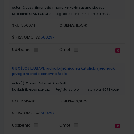
Autor(i):
Josip Šimunović Tihana Petković Suzana Lipovac
Nakladnik:
GLAS KONCILA
Registarski broj ministarstva:
6079
SKU:
CIJENA:
556074
11,55 €
ŠIFRA OMOTA:
500297
Udžbenik
Omot
U BOŽJOJ LJUBAVI; radna bilježnica za katolički vjeronauk
prvoga razreda osnovne škole
Autor(i):
Tihana Petković Ana Volf
Nakladnik:
GLAS KONCILA
Registarski broj ministarstva:
6079-DOM
SKU:
CIJENA:
556498
8,80 €
ŠIFRA OMOTA:
500297
Udžbenik
Omot