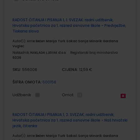
Grupirani
RADOST ČITANJA I PISANJA 1, 1. SVEZAK; radni udžbenik,
proizvodi
Hrvatska početnica za 1. razred osnovne škole - Predvježbe,
Tiskana slova
Autor(i):
Ante Bežen Marija Turk Sakač Sanja Minarik Gordana
Vuglec
Nakladnik:
NAKLADA LJEVAK d.o.o.
Registarski broj ministarstva:
6036
SKU:
CIJENA:
556008
12,59 €
ŠIFRA OMOTA:
500158
Udžbenik
Omot
RADOST ČITANJA I PISANJA 1, 2. SVEZAK; radni udžbenik,
Hrvatska početnica za 1. razred osnovne škole - Naš hrvatski
jezik, čitanka
Autor(i):
Ante Bežen Marija Turk Sakač Sanja Minarik Gordana