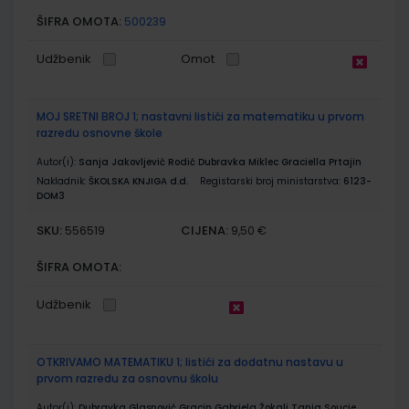
ŠIFRA OMOTA:
500239
Udžbenik
Omot
MOJ SRETNI BROJ 1; nastavni listići za matematiku u prvom
razredu osnovne škole
Autor(i):
Sanja Jakovljević Rodić Dubravka Miklec Graciella Prtajin
Nakladnik:
ŠKOLSKA KNJIGA d.d.
Registarski broj ministarstva:
6123-
DOM3
SKU:
CIJENA:
556519
9,50 €
ŠIFRA OMOTA:
Udžbenik
OTKRIVAMO MATEMATIKU 1; listići za dodatnu nastavu u
prvom razredu za osnovnu školu
Autor(i):
Dubravka Glasnović Gracin Gabriela Žokalj Tanja Soucie