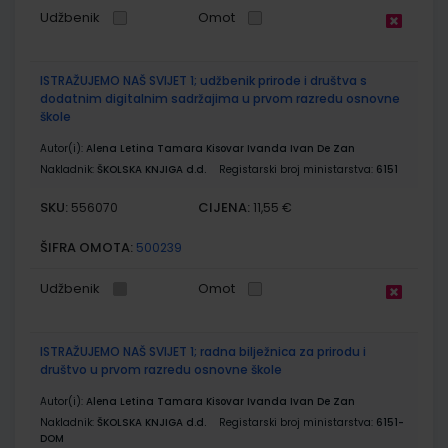
Udžbenik
Omot
ISTRAŽUJEMO NAŠ SVIJET 1; udžbenik prirode i društva s
dodatnim digitalnim sadržajima u prvom razredu osnovne
škole
Autor(i):
Alena Letina Tamara Kisovar Ivanda Ivan De Zan
Nakladnik:
ŠKOLSKA KNJIGA d.d.
Registarski broj ministarstva:
6151
SKU:
CIJENA:
556070
11,55 €
ŠIFRA OMOTA:
500239
Udžbenik
Omot
ISTRAŽUJEMO NAŠ SVIJET 1; radna bilježnica za prirodu i
društvo u prvom razredu osnovne škole
Autor(i):
Alena Letina Tamara Kisovar Ivanda Ivan De Zan
Nakladnik:
ŠKOLSKA KNJIGA d.d.
Registarski broj ministarstva:
6151-
DOM