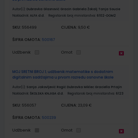
Autor(i):
Dubravka Glasnović Gracin Gabriela Žokalj Tanja Soucie
Nakladnik:
ALFA d.d.
Registarski broj ministarstva:
6102-DOM2
SKU:
CIJENA:
556499
9,50 €
ŠIFRA OMOTA:
500167
Udžbenik
Omot
MOJ SRETNI BROJ 1; udžbenik matematike s dodatnim
digitalnim sadržajima u prvom razredu osnovne škole
Autor(i):
Sanja Jakovljević Rogić Dubravka Miklec Graciella Prtajin
Nakladnik:
ŠKOLSKA KNJIGA d.d.
Registarski broj ministarstva:
6123
SKU:
CIJENA:
556057
23,09 €
ŠIFRA OMOTA:
500239
Udžbenik
Omot