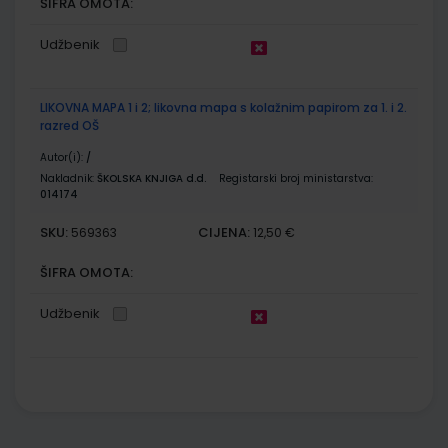
ŠIFRA OMOTA:
Udžbenik
LIKOVNA MAPA 1 i 2; likovna mapa s kolažnim papirom za 1. i 2.
razred OŠ
Autor(i):
/
Nakladnik:
ŠKOLSKA KNJIGA d.d.
Registarski broj ministarstva:
014174
SKU:
CIJENA:
569363
12,50 €
ŠIFRA OMOTA:
Udžbenik