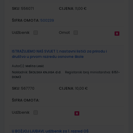
SKU:
CIJENA:
556071
11,00 €
ŠIFRA OMOTA:
500239
Udžbenik
Omot
ISTRAŽUJEMO NAŠ SVIJET 1; nastavni listići za prirodu i
društvo u prvom razredu osnovne škole
Autor(i):
Melita Lesić
Nakladnik:
ŠKOLSKA KNJIGA d.d.
Registarski broj ministarstva:
6151-
DOM3
SKU:
CIJENA:
567770
10,00 €
ŠIFRA OMOTA:
Udžbenik
U BOŽJOJ LJUBAVI; udžbenik za 1. razred OŠ