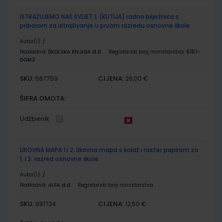
ISTRAŽUJEMO NAŠ SVIJET 1; (KUTIJA) radna bilježnica s
priborom za istraživanje u prvom razredu osnovne škole
Autor(i):
/
Nakladnik:
ŠKOLSKA KNJIGA d.d.
Registarski broj ministarstva:
6151-
DOM2
SKU:
CIJENA:
567759
26,00 €
ŠIFRA OMOTA:
Udžbenik
LIKOVNA MAPA 1 i 2; likovna mapa s kolaž i raster papirom za
1. i 2. razred osnovne škole
Autor(i):
/
Nakladnik:
ALFA d.d.
Registarski broj ministarstva:
SKU:
CIJENA:
991734
12,50 €