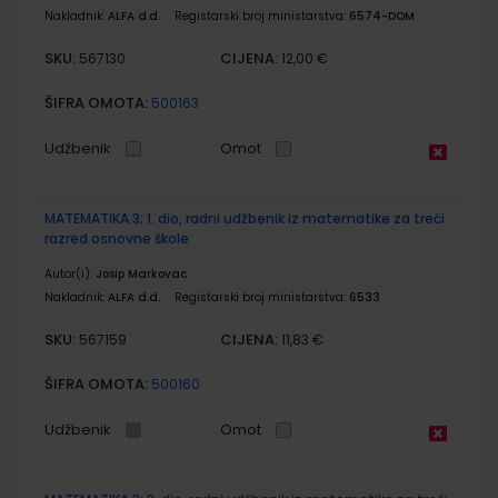
Nakladnik:
ALFA d.d.
Registarski broj ministarstva:
6574-DOM
SKU:
CIJENA:
567130
12,00 €
ŠIFRA OMOTA:
500163
Udžbenik
Omot
MATEMATIKA 3; 1. dio, radni udžbenik iz matematike za treći
razred osnovne škole
Autor(i):
Josip Markovac
Nakladnik:
ALFA d.d.
Registarski broj ministarstva:
6533
SKU:
CIJENA:
567159
11,83 €
ŠIFRA OMOTA:
500160
Udžbenik
Omot