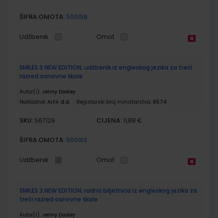
ŠIFRA OMOTA:
500158
Udžbenik
Omot
SMILES 3 NEW EDITION; udžbenik iz engleskog jezika za treći
razred osnovne škole
Autor(i):
Jenny Dooley
Nakladnik:
ALFA d.d.
Registarski broj ministarstva:
6574
SKU:
CIJENA:
567129
11,88 €
ŠIFRA OMOTA:
500163
Udžbenik
Omot
SMILES 3 NEW EDITION; radna bilježnica iz engleskog jezika za
treći razred osnovne škole
Autor(i):
Jenny Dooley