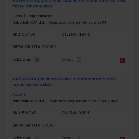
MATEMATIKA 3; 2. dio, radni udžbenik iz matematike za treći
razred osnovne škole
Autor(i):
Josip Markovac
Nakladnik:
ALFA d.d.
Registarski broj ministarstva:
6534
SKU:
CIJENA:
567160
11,94 €
ŠIFRA OMOTA:
500160
Udžbenik
Omot
MATEMATIKA 3; Radna bilježnica iz matematike za treći
razred osnovne škole
Autor(i):
Nakladnik:
ALFA d.d.
Registarski broj ministarstva:
6534-DOM2
SKU:
CIJENA:
569743
9,50 €
ŠIFRA OMOTA:
500167
Udžbenik
Omot