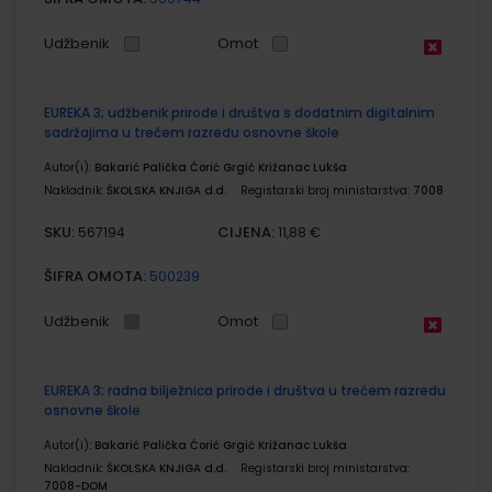
Udžbenik
Omot
EUREKA 3; udžbenik prirode i društva s dodatnim digitalnim
sadržajima u trećem razredu osnovne škole
Autor(i):
Bakarić Palička Ćorić Grgić Križanac Lukša
Nakladnik:
ŠKOLSKA KNJIGA d.d.
Registarski broj ministarstva:
7008
SKU:
CIJENA:
567194
11,88 €
ŠIFRA OMOTA:
500239
Udžbenik
Omot
EUREKA 3; radna bilježnica prirode i društva u trećem razredu
osnovne škole
Autor(i):
Bakarić Palička Ćorić Grgić Križanac Lukša
Nakladnik:
ŠKOLSKA KNJIGA d.d.
Registarski broj ministarstva:
7008-DOM