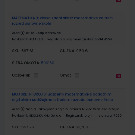
MATEMATIKA 3; zbirka zadataka iz matematike za treći
razred osnovne škole
Autor(i):
dr. sc. Josip Markovac
Nakladnik:
ALFA d.d.
Registarski broj ministarstva:
6534-DOM
SKU:
CIJENA:
567161
9,50 €
ŠIFRA OMOTA:
500160
Udžbenik
Omot
MOJ SRETNI BROJ 3; udžbenik matematike s dodatnim
digitalnim sadržajima u trećem razredu osnovne škole
Autor(i):
Sanja Jakovljević Rogić Dubravka Miklec Graciella Prtajin
Nakladnik:
ŠKOLSKA KNJIGA d.d.
Registarski broj ministarstva:
7060
SKU:
CIJENA:
567176
23,78 €