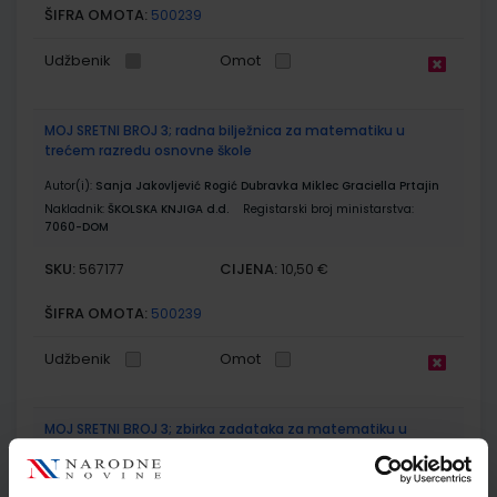
ŠIFRA OMOTA:
500239
Udžbenik
Omot
MOJ SRETNI BROJ 3; radna bilježnica za matematiku u
trećem razredu osnovne škole
Autor(i):
Sanja Jakovljević Rogić Dubravka Miklec Graciella Prtajin
Nakladnik:
ŠKOLSKA KNJIGA d.d.
Registarski broj ministarstva:
7060-DOM
SKU:
CIJENA:
567177
10,50 €
ŠIFRA OMOTA:
500239
Udžbenik
Omot
MOJ SRETNI BROJ 3; zbirka zadataka za matematiku u
trećem razredu osnovne škole
Autor(i):
Sanja Jakovljević Rogić Dubravka Miklec Graciella Prtajin