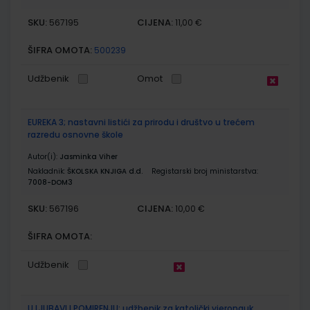
SKU:
CIJENA:
567195
11,00 €
ŠIFRA OMOTA:
500239
Udžbenik
Omot
EUREKA 3; nastavni listići za prirodu i društvo u trećem
razredu osnovne škole
Autor(i):
Jasminka Viher
Nakladnik:
ŠKOLSKA KNJIGA d.d.
Registarski broj ministarstva:
7008-DOM3
SKU:
CIJENA:
567196
10,00 €
ŠIFRA OMOTA:
Udžbenik
U LJUBAVI I POMIRENJU; udžbenik za katolički vjeronauk