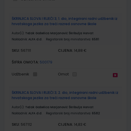
Grupirani
ŠKRINJICA SLOVA I RIJEČI 3; 1. dio, integrirani radni udžbenik iz
proizvodi
hrvatskoga jezika za treći razred osnovne škole
Autor(i):
Težak Gabelica Marjanović Škribulja Horvat
Nakladnik:
ALFA d.d.
Registarski broj ministarstva:
6581
SKU:
CIJENA:
567111
14,88 €
ŠIFRA OMOTA:
500179
Udžbenik
Omot
ŠKRINJICA SLOVA I RIJEČI 3; 2. dio, integrirani radni udžbenik iz
hrvatskoga jezika za treći razred osnovne škole
Autor(i):
Težak Gabelica Marjanović Škribulja Horvat
Nakladnik:
ALFA d.d.
Registarski broj ministarstva:
6582
SKU:
CIJENA:
567112
14,83 €