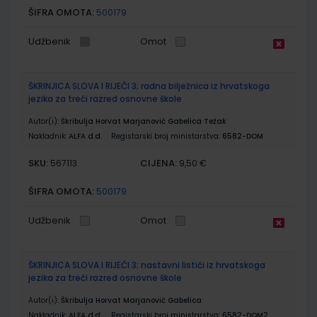
ŠIFRA OMOTA:
500179
Udžbenik
Omot
ŠKRINJICA SLOVA I RIJEČI 3; radna bilježnica iz hrvatskoga
jezika za treći razred osnovne škole
Autor(i):
Škribulja Horvat Marjanović Gabelica Težak
Nakladnik:
ALFA d.d.
Registarski broj ministarstva:
6582-DOM
SKU:
CIJENA:
567113
9,50 €
ŠIFRA OMOTA:
500179
Udžbenik
Omot
ŠKRINJICA SLOVA I RIJEČI 3; nastavni listići iz hrvatskoga
jezika za treći razred osnovne škole
Autor(i):
Škribulja Horvat Marjanović Gabelica
Nakladnik:
ALFA d.d.
Registarski broj ministarstva:
6582-DOM2