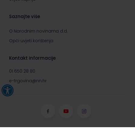
Saznajte više
O Narodnim novinama d.d.
Opći uvjeti korištenja
Kontakt informacije
01 650 28 80
e-trgovina@nn.hr