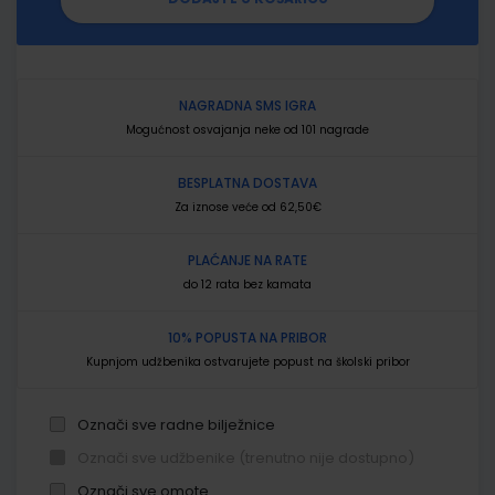
NAGRADNA SMS IGRA
Mogućnost osvajanja neke od 101 nagrade
BESPLATNA DOSTAVA
Za iznose veće od 62,50€
PLAĆANJE NA RATE
do 12 rata bez kamata
10% POPUSTA NA PRIBOR
Kupnjom udžbenika ostvarujete popust na školski pribor
Označi sve radne bilježnice
Označi sve udžbenike (trenutno nije dostupno)
Označi sve omote