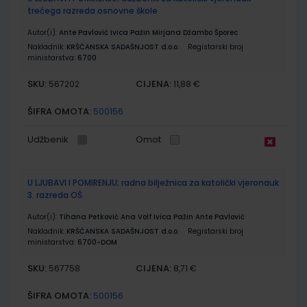
trećega razreda osnovne škole
Autor(i):
Ante Pavlović Ivica Pažin Mirjana Džambo Šporec
Nakladnik:
KRŠĆANSKA SADAŠNJOST d.o.o.
Registarski broj
ministarstva:
6700
SKU:
CIJENA:
567202
11,88 €
ŠIFRA OMOTA:
500156
Udžbenik
Omot
U LJUBAVI I POMIRENJU; radna bilježnica za katolički vjeronauk
3. razreda OŠ
Autor(i):
Tihana Petković Ana Volf Ivica Pažin Ante Pavlović
Nakladnik:
KRŠĆANSKA SADAŠNJOST d.o.o.
Registarski broj
ministarstva:
6700-DOM
SKU:
CIJENA:
567758
8,71 €
ŠIFRA OMOTA:
500156