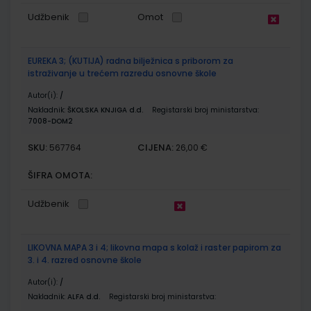
Udžbenik
Omot
EUREKA 3; (KUTIJA) radna bilježnica s priborom za
istraživanje u trećem razredu osnovne škole
Autor(i):
/
Nakladnik:
ŠKOLSKA KNJIGA d.d.
Registarski broj ministarstva:
7008-DOM2
SKU:
CIJENA:
567764
26,00 €
ŠIFRA OMOTA:
Udžbenik
LIKOVNA MAPA 3 i 4; likovna mapa s kolaž i raster papirom za
3. i 4. razred osnovne škole
Autor(i):
/
Nakladnik:
ALFA d.d.
Registarski broj ministarstva: