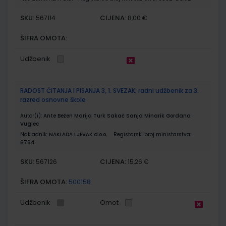
SKU:
CIJENA:
567114
8,00 €
ŠIFRA OMOTA:
Udžbenik
RADOST ČITANJA I PISANJA 3, 1. SVEZAK; radni udžbenik za 3.
razred osnovne škole
Autor(i):
Ante Bežen Marija Turk Sakač Sanja Minarik Gordana
Vuglec
Nakladnik:
NAKLADA LJEVAK d.o.o.
Registarski broj ministarstva:
6764
SKU:
CIJENA:
567126
15,26 €
ŠIFRA OMOTA:
500158
Udžbenik
Omot