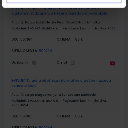
E-SVIJET 3; radni udžbenik informatike s dodatnim
digitalnim sadržajima u trećem razredu osnovne škole
Autor(i):
Blagus Ljubić Klemše Flisar Odorčić Ružić Mihočka
Nakladnik:
ŠKOLSKA KNJIGA d.d.
Registarski broj ministarstva:
7003
SKU:
CIJENA:
567184
11,88 €
ŠIFRA OMOTA:
500239
Udžbenik
Omot
E-SVIJET 3; radna bilježnica informatike u trećem razredu
osnovne škole
Autor(i):
Josipa Blagus Marijana Šundov Ana Budojević
Nakladnik:
ŠKOLSKA KNJIGA d.d.
Registarski broj ministarstva:
7003-DOM
SKU:
CIJENA:
567185
11,50 €
ŠIFRA OMOTA:
500744