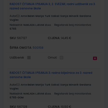
RADOST ČITANJA I PISANJA 3, 2. SVEZAK; radni udžbenik za 3.
razred osnovne škole
Autor(i):
Ante Bežen Marija Turk Sakač Sanja Minarik Gordana
Vuglec
Nakladnik:
NAKLADA LJEVAK d.o.o.
Registarski broj ministarstva:
6765
SKU:
CIJENA:
567127
14,45 €
ŠIFRA OMOTA:
500158
Udžbenik
Omot
RADOST ČITANJA I PISANJA 3; radna bilježnica za 3. razred
osnovne škole
Autor(i):
Ante Bežen Marija Turk Sakač Sanja Minarik Gordana
Vuglec
Nakladnik:
NAKLADA LJEVAK d.o.o.
Registarski broj ministarstva:
6765-DOM
SKU:
CIJENA:
567128
10,50 €