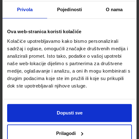
Nakladnik:
ŠKOLSKA KNJIGA d.d.
Registarski broj ministarstva:
7060-DOM2
Privola
Pojedinosti
O nama
SKU:
CIJENA:
567178
12,00 €
Ova web-stranica koristi kolačiće
ŠIFRA OMOTA:
500239
Kolačiće upotrebljavamo kako bismo personalizirali
Udžbenik
Omot
sadržaj i oglase, omogućili značajke društvenih medija i
analizirali promet. Isto tako, podatke o vašoj upotrebi
naše web-lokacije dijelimo s partnerima za društvene
MOJ SRETNI BROJ 3; nastavni listići za matematiku u trećem
razredu osnovne škole
medije, oglašavanje i analizu, a oni ih mogu kombinirati s
drugim podacima koje ste im pružili ili koje su prikupili
Autor(i):
Sanja Jakovljević Rogić Dubravka Miklec Graciella Prtajin
dok ste upotrebljavali njihove usluge.
Nakladnik:
ŠKOLSKA KNJIGA d.d.
Registarski broj ministarstva:
7060-DOM3
SKU:
CIJENA:
567179
9,50 €
Dopusti sve
ŠIFRA OMOTA:
Udžbenik
Prilagodi