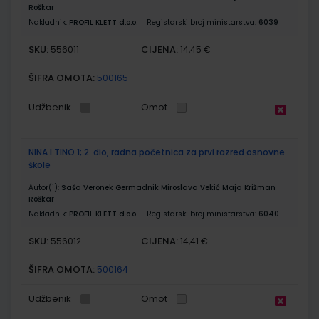
Roškar
Nakladnik:
PROFIL KLETT d.o.o.
Registarski broj ministarstva:
6039
SKU:
CIJENA:
556011
14,45 €
ŠIFRA OMOTA:
500165
Udžbenik
Omot
NINA I TINO 1; 2. dio, radna početnica za prvi razred osnovne
škole
Autor(i):
Saša Veronek Germadnik Miroslava Vekić Maja Križman
Roškar
Nakladnik:
PROFIL KLETT d.o.o.
Registarski broj ministarstva:
6040
SKU:
CIJENA:
556012
14,41 €
ŠIFRA OMOTA:
500164
Udžbenik
Omot