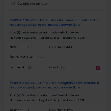
Označi sve omote
Grupirani
ŠKRINJICA SLOVA I RIJEČI 1; 1. dio, integrirani radni udžbenik iz
proizvodi
hrvatskoga jezika za prvi razred osnovne škole
Autor(i):
Težak Gabelica Marjanović Škribulja Horvat
Nakladnik:
ALFA d.d.
Registarski broj ministarstva:
6030
SKU:
CIJENA:
556003
14,44 €
ŠIFRA OMOTA:
500179
Udžbenik
Omot
ŠKRINJICA SLOVA I RIJEČI 1; 2. dio, integrirani radni udžbenik iz
hrvatskoga jezika za prvi razred osnovne škole
Autor(i):
Težak Gabelica Marjanović Škribulja Horvat
Nakladnik:
ALFA d.d.
Registarski broj ministarstva:
6031
SKU:
CIJENA:
556004
14,42 €