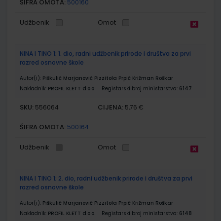
ŠIFRA OMOTA:
500160
Udžbenik
Omot
NINA I TINO 1; 1. dio, radni udžbenik prirode i društva za prvi
razred osnovne škole
Autor(i):
Piškulić Marjanović Pizzitola Prpić Križman Roškar
Nakladnik:
PROFIL KLETT d.o.o.
Registarski broj ministarstva:
6147
SKU:
CIJENA:
556064
5,76 €
ŠIFRA OMOTA:
500164
Udžbenik
Omot
NINA I TINO 1; 2. dio, radni udžbenik prirode i društva za prvi
razred osnovne škole
Autor(i):
Piškulić Marjanović Pizzitola Prpić Križman Roškar
Nakladnik:
PROFIL KLETT d.o.o.
Registarski broj ministarstva:
6148