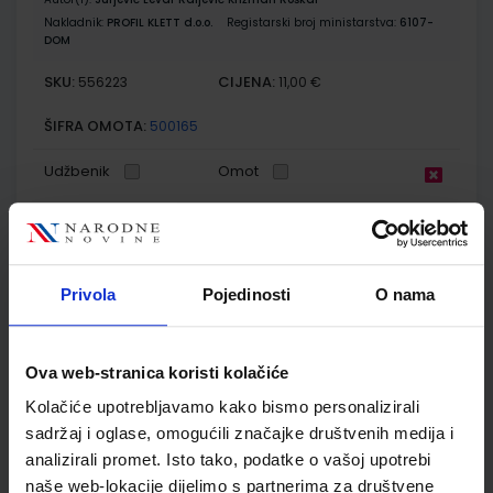
Nakladnik:
PROFIL KLETT d.o.o.
Registarski broj ministarstva:
6107-
DOM
SKU:
CIJENA:
556223
11,00 €
ŠIFRA OMOTA:
500165
Udžbenik
Omot
MOJ SRETNI BROJ 1; udžbenik matematike s dodatnim
digitalnim sadržajima u prvom razredu osnovne škole
Privola
Pojedinosti
O nama
Autor(i):
Sanja Jakovljević Rogić Dubravka Miklec Graciella Prtajin
Nakladnik:
ŠKOLSKA KNJIGA d.d.
Registarski broj ministarstva:
6123
SKU:
CIJENA:
556057
23,09 €
Ova web-stranica koristi kolačiće
ŠIFRA OMOTA:
500239
Kolačiće upotrebljavamo kako bismo personalizirali
sadržaj i oglase, omogućili značajke društvenih medija i
Udžbenik
Omot
analizirali promet. Isto tako, podatke o vašoj upotrebi
naše web-lokacije dijelimo s partnerima za društvene