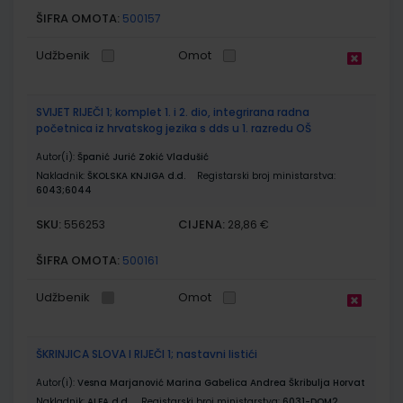
ŠIFRA OMOTA:
500157
Udžbenik
Omot
SVIJET RIJEČI 1; komplet 1. i 2. dio, integrirana radna
početnica iz hrvatskog jezika s dds u 1. razredu OŠ
Autor(i):
Španić Jurić Zokić Vladušić
Nakladnik:
ŠKOLSKA KNJIGA d.d.
Registarski broj ministarstva:
6043;6044
SKU:
CIJENA:
556253
28,86 €
ŠIFRA OMOTA:
500161
Udžbenik
Omot
ŠKRINJICA SLOVA I RIJEČI 1; nastavni listići
Autor(i):
Vesna Marjanović Marina Gabelica Andrea Škribulja Horvat
Nakladnik:
ALFA d.d.
Registarski broj ministarstva:
6031-DOM2