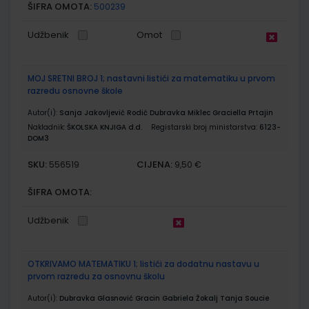
ŠIFRA OMOTA:
500239
Udžbenik
Omot
MOJ SRETNI BROJ 1; nastavni listići za matematiku u prvom
razredu osnovne škole
Autor(i):
Sanja Jakovljević Rodić Dubravka Miklec Graciella Prtajin
Nakladnik:
ŠKOLSKA KNJIGA d.d.
Registarski broj ministarstva:
6123-
DOM3
SKU:
CIJENA:
556519
9,50 €
ŠIFRA OMOTA:
Udžbenik
OTKRIVAMO MATEMATIKU 1; listići za dodatnu nastavu u
prvom razredu za osnovnu školu
Autor(i):
Dubravka Glasnović Gracin Gabriela Žokalj Tanja Soucie