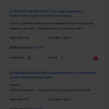
OTKRIVAMO MATEMATIKU 1; 2. dio, radni udžbenik iz
matematike za prvi razred osnovne škole
Autor(i):
Dubraka Glasnović Gracin Gabriela Žokalj Tanja Soucie
Nakladnik:
ALFA d.d.
Registarski broj ministarstva:
6103
SKU:
CIJENA:
556048
11,53 €
ŠIFRA OMOTA:
500167
Udžbenik
Omot
OTKRIVAMO MATEMATIKU 1; Radna bilježnica iz matematike
za prvi razred osnovne škole
Autor(i):
Nakladnik:
ALFA d.d.
Registarski broj ministarstva:
6102-DOM
SKU:
CIJENA:
569736
9,50 €