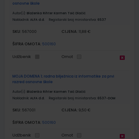
osnovne škole
Autor(i):
Blaženka Rihter Karmen Toić Dlačić
Nakladnik:
ALFA d.d.
Registarski broj ministarstva:
6537
SKU:
CIJENA:
567000
11,88 €
ŠIFRA OMOTA:
500160
Udžbenik
Omot
MOJA DOMENA 1; radna bilježnica iz informatike za prvi
razred osnovne škole
Autor(i):
Blaženka Rihter Karmen Toić Dlačić
Nakladnik:
ALFA d.d.
Registarski broj ministarstva:
6537-DOM
SKU:
CIJENA:
567001
9,50 €
ŠIFRA OMOTA:
500160
Udžbenik
Omot