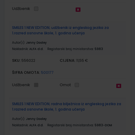
Udžbenik
SMILES 1 NEW EDITION; udžbenik iz engleskog jezika za
1.razred osnovne škole, 1. godina učenja
Autor(i):
Jenny Dooley
Nakladnik:
ALFA d.d.
Registarski broj ministarstva:
5983
SKU:
CIJENA:
556022
11,55 €
ŠIFRA OMOTA:
500177
Udžbenik
Omot
SMILES 1 NEW EDITION; radna bilježnica iz engleskog jezika za
1.razred osnovne škole, 1. godina učenja
Autor(i):
Jenny Dooley
Nakladnik:
ALFA d.d.
Registarski broj ministarstva:
5983-DOM