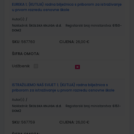
EUREKA 1; (KUTIJA) radna bilježnica s priborom za istraživanje
u prvom razredu osnovne škole
Autor(i):
/
Nakladnik:
ŠKOLSKA KNJIGA d.d.
Registarski broj ministarstva:
6150-
DOM2
SKU:
CIJENA:
567760
26,00 €
ŠIFRA OMOTA:
Udžbenik
ISTRAŽUJEMO NAŠ SVIJET 1; (KUTIJA) radna bilježnica s
priborom za istraživanje u prvom razredu osnovne škole
Autor(i):
/
Nakladnik:
ŠKOLSKA KNJIGA d.d.
Registarski broj ministarstva:
6151-
DOM2
SKU:
CIJENA:
567759
26,00 €