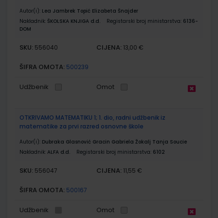
Autor(i):
Lea Jambrek Topić Elizabeta Šnajder
Nakladnik:
ŠKOLSKA KNJIGA d.d.
Registarski broj ministarstva:
6136-
DOM
SKU:
CIJENA:
556040
13,00 €
ŠIFRA OMOTA:
500239
Udžbenik
Omot
OTKRIVAMO MATEMATIKU 1; 1. dio, radni udžbenik iz
matematike za prvi razred osnovne škole
Autor(i):
Dubraka Glasnović Gracin Gabriela Žokalj Tanja Soucie
Nakladnik:
ALFA d.d.
Registarski broj ministarstva:
6102
SKU:
CIJENA:
556047
11,55 €
ŠIFRA OMOTA:
500167
Udžbenik
Omot