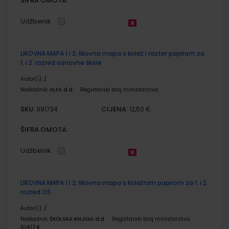
ŠIFRA OMOTA:
Udžbenik
LIKOVNA MAPA 1 i 2; likovna mapa s kolaž i raster papirom za
1. i 2. razred osnovne škole
Autor(i):
/
Nakladnik:
ALFA d.d.
Registarski broj ministarstva:
SKU:
CIJENA:
991734
12,50 €
ŠIFRA OMOTA:
Udžbenik
LIKOVNA MAPA 1 i 2; likovna mapa s kolažnim papirom za 1. i 2.
razred OŠ
Autor(i):
/
Nakladnik:
ŠKOLSKA KNJIGA d.d.
Registarski broj ministarstva:
014174