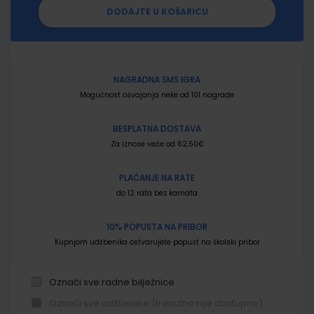
DODAJTE U KOŠARICU
NAGRADNA SMS IGRA
Mogućnost osvajanja neke od 101 nagrade
BESPLATNA DOSTAVA
Za iznose veće od 62,50€
PLAĆANJE NA RATE
do 12 rata bez kamata
10% POPUSTA NA PRIBOR
Kupnjom udžbenika ostvarujete popust na školski pribor
Označi sve radne bilježnice
Označi sve udžbenike (trenutno nije dostupno)