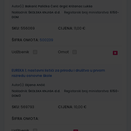
Autor(i):
Bakarić Palička Ćorić Grgić Križanac Lukša
Nakladnik:
ŠKOLSKA KNJIGA d.d.
Registarski broj ministarstva:
6150-
DOM
SKU:
CIJENA:
556069
11,00 €
ŠIFRA OMOTA:
500239
Udžbenik
Omot
EUREKA 1; nastavni listići za prirodu i društvo u prvom
razredu osnovne škole
Autor(i):
Dijana Ančić
Nakladnik:
ŠKOLSKA KNJIGA d.d.
Registarski broj ministarstva:
6150-
DOM3
SKU:
CIJENA:
569793
10,00 €
ŠIFRA OMOTA:
Udžbenik