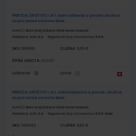
PRIRODA, DRUŠTVO I JA 1; radni udžbenik iz prirode i društva
za prvi razred osnovne škole
Autor(i):
Bulić Kralj Križanić Hlad Kovač Kosorčić
Nakladnik:
ALFA d.d.
Registarski broj ministarstva:
6144
SKU:
CIJENA:
556061
11,55 €
ŠIFRA OMOTA:
500167
Udžbenik
Omot
PRIRODA, DRUŠTVO I JA 1; radna bilježnica iz prirode i društva
za prvi razred osnovne škole
Autor(i):
Bulić Kralj Križanić Hlad Kovač Kosorčić
Nakladnik:
ALFA d.d.
Registarski broj ministarstva:
6144-DOM
SKU:
CIJENA:
556062
9,50 €