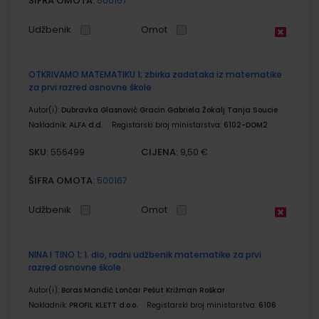
ŠIFRA OMOTA:
500167
Udžbenik
Omot
OTKRIVAMO MATEMATIKU 1; zbirka zadataka iz matematike
za prvi razred osnovne škole
Autor(i):
Dubravka Glasnović Gracin Gabriela Žokalj Tanja Soucie
Nakladnik:
ALFA d.d.
Registarski broj ministarstva:
6102-DOM2
SKU:
CIJENA:
556499
9,50 €
ŠIFRA OMOTA:
500167
Udžbenik
Omot
NINA I TINO 1; 1. dio, radni udžbenik matematike za prvi
razred osnovne škole
Autor(i):
Boras Mandić Lončar Pešut Križman Roškar
Nakladnik:
PROFIL KLETT d.o.o.
Registarski broj ministarstva:
6106