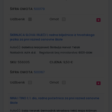
ŠIFRA OMOTA:
500179
Udžbenik
Omot
ŠKRINJICA SLOVA I RIJEČI 1; radna bilježnica iz hrvatskoga
jezika za prvi razred osnovne škole
Autor(i):
Gabelica Marjanović Škribulja Horvat Težak
Nakladnik:
ALFA d.d.
Registarski broj ministarstva:
6031-DOM
SKU:
CIJENA:
556005
9,50 €
ŠIFRA OMOTA:
500167
Udžbenik
Omot
NINA I TINO 1; 1. dio, radna početnica za prvi razred osnovne
škole
Autor(i):
Saša Veronek Germadnik Miroslava Vekić Maja Križman