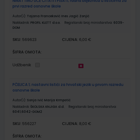
NINA I TINO UČE ČITATI I PISATI; radna bilježnica u listićima za
prvi razred osnovne škole
Autor(i):
Tajana Franceković Ines Jagić Zonjić
Nakladnik:
PROFIL KLETT d.o.o.
Registarski broj ministarstva:
6039-
DOM
SKU:
CIJENA:
569623
6,00 €
ŠIFRA OMOTA:
Udžbenik
PČELICA 1; nastavni listići za hrvatski jezik u prvom razredu
osnovne škole
Autor(i):
Sonja Ivić Marija Krmpotić
Nakladnik:
ŠKOLSKA KNJIGA d.d.
Registarski broj ministarstva:
6041;6042-DOM2
SKU:
CIJENA:
556227
8,00 €
ŠIFRA OMOTA: