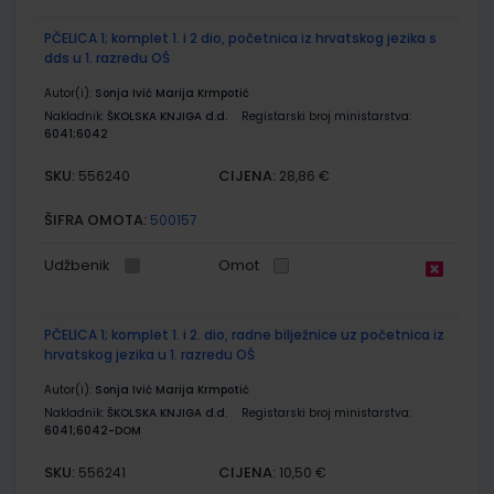
PČELICA 1; komplet 1. i 2 dio, početnica iz hrvatskog jezika s
dds u 1. razredu OŠ
Autor(i):
Sonja Ivić Marija Krmpotić
Nakladnik:
ŠKOLSKA KNJIGA d.d.
Registarski broj ministarstva:
6041;6042
SKU:
CIJENA:
556240
28,86 €
ŠIFRA OMOTA:
500157
Udžbenik
Omot
PČELICA 1; komplet 1. i 2. dio, radne bilježnice uz početnica iz
hrvatskog jezika u 1. razredu OŠ
Autor(i):
Sonja Ivić Marija Krmpotić
Nakladnik:
ŠKOLSKA KNJIGA d.d.
Registarski broj ministarstva:
6041;6042-DOM
SKU:
CIJENA:
556241
10,50 €