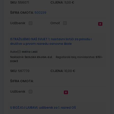
SKU:
CIJENA:
556071
11,00 €
ŠIFRA OMOTA:
500239
Udžbenik
Omot
ISTRAŽUJEMO NAŠ SVIJET 1; nastavni listići za prirodu i
društvo u prvom razredu osnovne škole
Autor(i):
Melita Lesić
Nakladnik:
ŠKOLSKA KNJIGA d.d.
Registarski broj ministarstva:
6151-
DOM3
SKU:
CIJENA:
567770
10,00 €
ŠIFRA OMOTA:
Udžbenik
U BOŽJOJ LJUBAVI; udžbenik za 1. razred OŠ