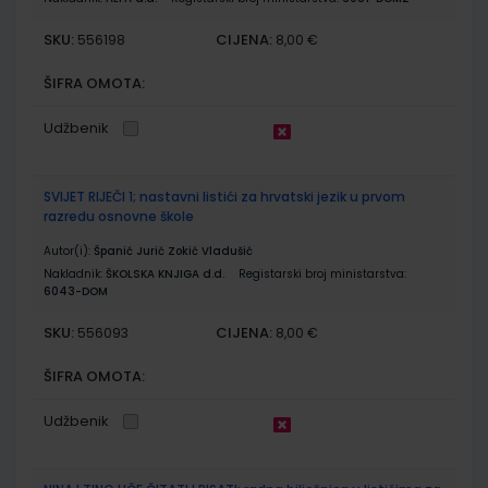
SKU:
CIJENA:
556198
8,00 €
ŠIFRA OMOTA:
Udžbenik
SVIJET RIJEČI 1; nastavni listići za hrvatski jezik u prvom
razredu osnovne škole
Autor(i):
Španić Jurić Zokić Vladušić
Nakladnik:
ŠKOLSKA KNJIGA d.d.
Registarski broj ministarstva:
6043-DOM
SKU:
CIJENA:
556093
8,00 €
ŠIFRA OMOTA:
Udžbenik