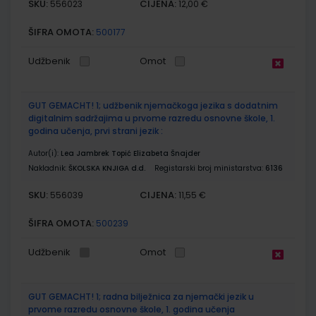
SKU:
CIJENA:
556023
12,00 €
ŠIFRA OMOTA:
500177
Udžbenik
Omot
GUT GEMACHT! 1; udžbenik njemačkoga jezika s dodatnim
digitalnim sadržajima u prvome razredu osnovne škole, 1.
godina učenja, prvi strani jezik :
Autor(i):
Lea Jambrek Topić Elizabeta Šnajder
Nakladnik:
ŠKOLSKA KNJIGA d.d.
Registarski broj ministarstva:
6136
SKU:
CIJENA:
556039
11,55 €
ŠIFRA OMOTA:
500239
Udžbenik
Omot
GUT GEMACHT! 1; radna bilježnica za njemački jezik u
prvome razredu osnovne škole, 1. godina učenja