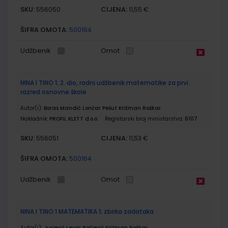
SKU:
CIJENA:
556050
11,55 €
ŠIFRA OMOTA:
500164
Udžbenik
Omot
NINA I TINO 1; 2. dio, radni udžbenik matematike za prvi
razred osnovne škole
Autor(i):
Boras Mandić Lončar Pešut Križman Roškar
Nakladnik:
PROFIL KLETT d.o.o.
Registarski broj ministarstva:
6107
SKU:
CIJENA:
556051
11,53 €
ŠIFRA OMOTA:
500164
Udžbenik
Omot
NINA I TINO 1 MATEMATIKA 1; zbirka zadataka
Autor(i):
Jurjević Levar Raljević Križman Roškar