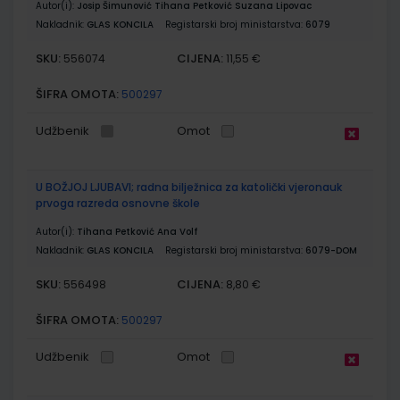
Autor(i):
Josip Šimunović Tihana Petković Suzana Lipovac
Nakladnik:
GLAS KONCILA
Registarski broj ministarstva:
6079
SKU:
CIJENA:
556074
11,55 €
ŠIFRA OMOTA:
500297
Udžbenik
Omot
U BOŽJOJ LJUBAVI; radna bilježnica za katolički vjeronauk
prvoga razreda osnovne škole
Autor(i):
Tihana Petković Ana Volf
Nakladnik:
GLAS KONCILA
Registarski broj ministarstva:
6079-DOM
SKU:
CIJENA:
556498
8,80 €
ŠIFRA OMOTA:
500297
Udžbenik
Omot