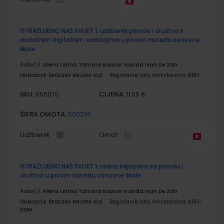
ISTRAŽUJEMO NAŠ SVIJET 1; udžbenik prirode i društva s
dodatnim digitalnim sadržajima u prvom razredu osnovne
škole
Autor(i):
Alena Letina Tamara Kisovar Ivanda Ivan De Zan
Nakladnik:
ŠKOLSKA KNJIGA d.d.
Registarski broj ministarstva:
6151
SKU:
CIJENA:
556070
11,55 €
ŠIFRA OMOTA:
500239
Udžbenik
Omot
ISTRAŽUJEMO NAŠ SVIJET 1; radna bilježnica za prirodu i
društvo u prvom razredu osnovne škole
Autor(i):
Alena Letina Tamara Kisovar Ivanda Ivan De Zan
Nakladnik:
ŠKOLSKA KNJIGA d.d.
Registarski broj ministarstva:
6151-
DOM