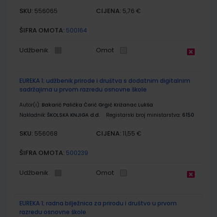
SKU:
CIJENA:
556065
5,76 €
ŠIFRA OMOTA:
500164
Udžbenik
Omot
EUREKA 1; udžbenik prirode i društva s dodatnim digitalnim
sadržajima u prvom razredu osnovne škole
Autor(i):
Bakarić Palička Ćorić Grgić Križanac Lukša
Nakladnik:
ŠKOLSKA KNJIGA d.d.
Registarski broj ministarstva:
6150
SKU:
CIJENA:
556068
11,55 €
ŠIFRA OMOTA:
500239
Udžbenik
Omot
EUREKA 1; radna bilježnica za prirodu i društvo u prvom
razredu osnovne škole