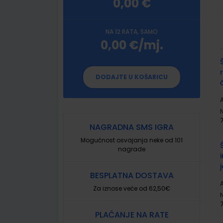
0,00 €
NA 12 RATA, SAMO
0,00 €/mj.
G
p
DODAJTE U KOŠARICU
A
NAGRADNA SMS IGRA
Mogućnost osvajanja neke od 101
nagrade
BESPLATNA DOSTAVA
A
Za iznose veće od 62,50€
PLAĆANJE NA RATE