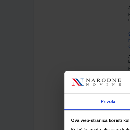
A
A
Privola
A
Ova web-stranica koristi kol
Kolačiće upotrebljavamo kako 