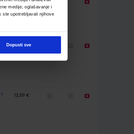
9,00 €
ene medije, oglašavanje i
k ste upotrebljavali njihove
77
10,98 €
Dopusti sve
77
12,00 €