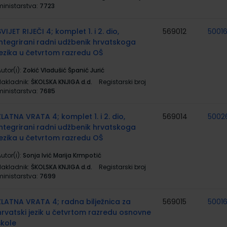
ministarstva:
7723
SVIJET RIJEČI 4; komplet 1. i 2. dio,
569012
50016
integrirani radni udžbenik hrvatskoga
jezika u četvrtom razredu OŠ
utor(i):
Zokić Vladušić Španić Jurić
Nakladnik:
ŠKOLSKA KNJIGA d.d.
Registarski broj
ministarstva:
7685
ZLATNA VRATA 4; komplet 1. i 2. dio,
569014
5002
integrirani radni udžbenik hrvatskoga
jezika u četvrtom razredu OŠ
utor(i):
Sonja Ivić Marija Krmpotić
Nakladnik:
ŠKOLSKA KNJIGA d.d.
Registarski broj
ministarstva:
7699
ZLATNA VRATA 4; radna bilježnica za
569015
50016
hrvatski jezik u četvrtom razredu osnovne
škole