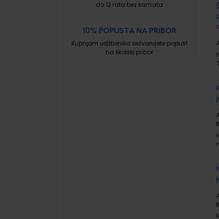
do 12 rata bez kamata
10% POPUSTA NA PRIBOR
Kupnjom udžbenika ostvarujete popust
A
na školski pribor
A
A