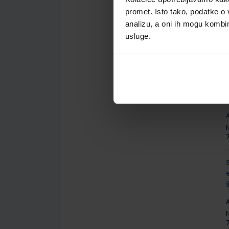
promet. Isto tako, podatke o 
analizu, a oni ih mogu kombini
A
usluge.
A
A