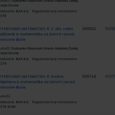
utor(i):
Dubravka Glasnović Gracin Gabriela Žokalj
Tanja Soucie
Nakladnik:
ALFA d.d.
Registarski broj ministarstva:
7278
OTKRIVAMO MATEMATIKU 4; 2. dio, radni
569062
5001
udžbenik iz matematike za četvrti razred
osnovne škole
utor(i):
Dubravka Glasnović Gracin Gabriela Žokalj
Tanja Soucie
Nakladnik:
ALFA d.d.
Registarski broj ministarstva:
7279
OTKRIVAMO MATEMATIKU 4; Radna
569749
5001
bilježnica iz matematike za četvrti razred
osnovne škole
utor(i):
Nakladnik:
ALFA d.d.
Registarski broj ministarstva:
7278-DOM