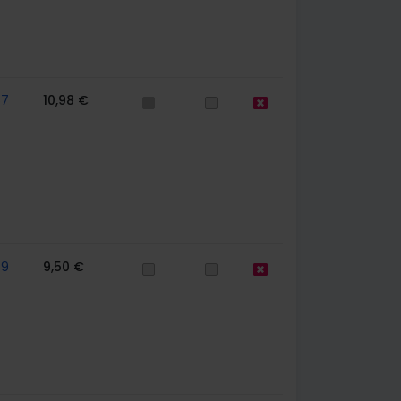
67
10,98 €
79
9,50 €