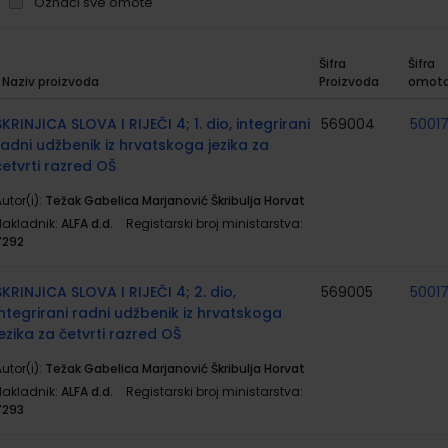
Označi sve omote
Šifra
Šifra
Naziv proizvoda
Proizvoda
omot
rupirani
roizvodi
ŠKRINJICA SLOVA I RIJEČI 4; 1. dio, integrirani
569004
5001
radni udžbenik iz hrvatskoga jezika za
četvrti razred OŠ
utor(i):
Težak Gabelica Marjanović Škribulja Horvat
Nakladnik:
ALFA d.d.
Registarski broj ministarstva:
7292
ŠKRINJICA SLOVA I RIJEČI 4; 2. dio,
569005
5001
integrirani radni udžbenik iz hrvatskoga
jezika za četvrti razred OŠ
utor(i):
Težak Gabelica Marjanović Škribulja Horvat
Nakladnik:
ALFA d.d.
Registarski broj ministarstva:
7293