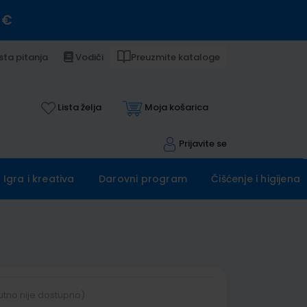
 €
sta pitanja
Vodiči
Preuzmite kataloge
Lista želja
Moja košarica
Prijavite se
Igra i kreativa
Darovni program
Čišćenje i higijena
utno nije dostupno)