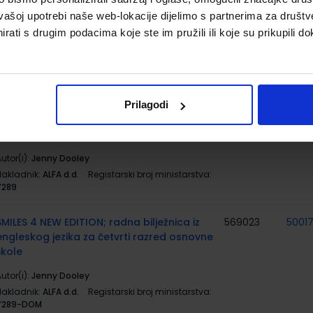
ZLATNA VRATA 4; nastavni listići za hrvatski
569016
vašoj upotrebi naše web-lokacije dijelimo s partnerima za društv
jezik u četvrtom razredu osnovne škole
rati s drugim podacima koje ste im pružili ili koje su prikupili do
utor(i):
Sonja Ivić Marija Krmpotić
Nakladnik:
ŠKOLSKA KNJIGA d.d.
Registarski broj
ministarstva:
7699-DOM2
SMILES 4 NEW EDITION; udžbenik iz
569022
5001
Prilagodi
engleskog jezika za četvrti razred osnovne
škole
utor(i):
Jenny Dooley
Nakladnik:
ALFA d.d.
Registarski broj ministarstva:
7289
SMILES 4 NEW EDITION; radna bilježnica iz
569023
5001
engleskog jezika za četvrti razred osnovne
škole
utor(i):
Jenny Dooley
Nakladnik:
ALFA d.d.
Registarski broj ministarstva:
7289-DOM