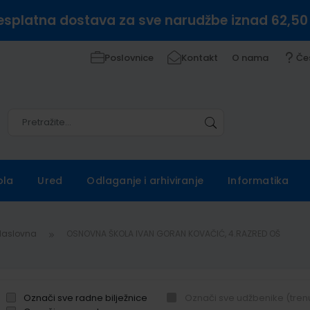
esplatna dostava za sve narudžbe iznad 62,50
Poslovnice
Kontakt
O nama
Če
Pretražite
Pretražite
ola
Ured
Odlaganje i arhiviranje
Informatika
Naslovna
OSNOVNA ŠKOLA IVAN GORAN KOVAČIĆ, 4.RAZRED OŠ
Označi sve radne bilježnice
Označi sve udžbenike (tren