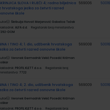
ŠKRINJICA SLOVA I RIJEČI 4; radna bilježnica
569006
5001
iz hrvatskoga jezika za četvrti razred
osnovne škole
utor(i):
Škribulja Horvat Marjanović Gabelica Težak
Nakladnik:
ALFA d.d.
Registarski broj ministarstva:
7292-DOM
NINA I TINO 4; 1. dio, udžbenik hrvatskoga
569008
5001
jezika za četvrti razred osnovne škole
utor(i):
Veronek Germadnik Vekić Pocedić Križman
Roškar
Nakladnik:
PROFIL KLETT d.o.o.
Registarski broj
ministarstva:
7722
NINA I TINO 4; 2. dio, udžbenik hrvatskoga
569009
5001
jezika za četvrti razred osnovne škole
utor(i):
Veronek Germadnik Vekić Pocedić Križman
Roškar
Nakladnik:
PROFIL KLETT d.o.o.
Registarski broj