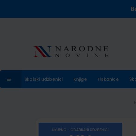
B
Školski udžbenici
Knjige
Tiskanice
Šk
UKUPNO - ODABRANI UDŽBENICI