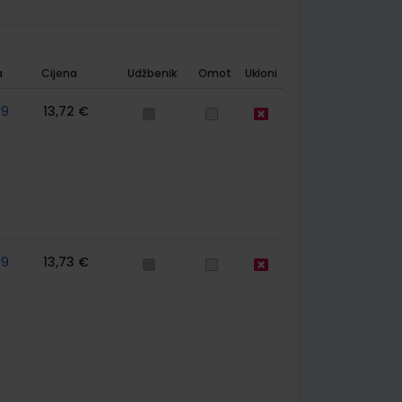
a
Cijena
Udžbenik
Omot
Ukloni
79
13,72 €
79
13,73 €