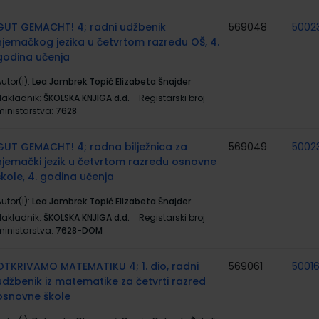
GUT GEMACHT! 4; radni udžbenik
569048
5002
njemačkog jezika u četvrtom razredu OŠ, 4.
godina učenja
utor(i):
Lea Jambrek Topić Elizabeta Šnajder
Nakladnik:
ŠKOLSKA KNJIGA d.d.
Registarski broj
ministarstva:
7628
GUT GEMACHT! 4; radna bilježnica za
569049
5002
njemački jezik u četvrtom razredu osnovne
škole, 4. godina učenja
utor(i):
Lea Jambrek Topić Elizabeta Šnajder
Nakladnik:
ŠKOLSKA KNJIGA d.d.
Registarski broj
ministarstva:
7628-DOM
OTKRIVAMO MATEMATIKU 4; 1. dio, radni
569061
5001
udžbenik iz matematike za četvrti razred
osnovne škole