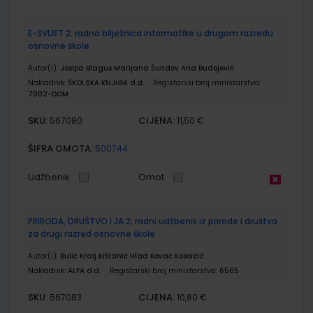
E-SVIJET 2; radna bilježnica informatike u drugom razredu
osnovne škole
Autor(i):
Josipa Blagus Marijana Šundov Ana Budojević
Nakladnik:
ŠKOLSKA KNJIGA d.d.
Registarski broj ministarstva:
7002-DOM
SKU:
CIJENA:
567080
11,50 €
ŠIFRA OMOTA:
500744
Udžbenik
Omot
PRIRODA, DRUŠTVO I JA 2; radni udžbenik iz prirode i društva
za drugi razred osnovne škole
Autor(i):
Bulić Kralj Križanić Hlad Kovač Kosorčić
Nakladnik:
ALFA d.d.
Registarski broj ministarstva:
6565
SKU:
CIJENA:
567083
10,80 €