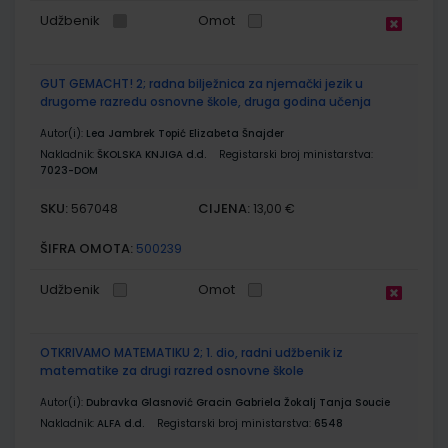
Udžbenik
Omot
GUT GEMACHT! 2; radna bilježnica za njemački jezik u
drugome razredu osnovne škole, druga godina učenja
Autor(i):
Lea Jambrek Topić Elizabeta Šnajder
Nakladnik:
ŠKOLSKA KNJIGA d.d.
Registarski broj ministarstva:
7023-DOM
SKU:
CIJENA:
567048
13,00 €
ŠIFRA OMOTA:
500239
Udžbenik
Omot
OTKRIVAMO MATEMATIKU 2; 1. dio, radni udžbenik iz
matematike za drugi razred osnovne škole
Autor(i):
Dubravka Glasnović Gracin Gabriela Žokalj Tanja Soucie
Nakladnik:
ALFA d.d.
Registarski broj ministarstva:
6548