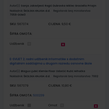
Autor(i):
Sanja Jakovljević Rogić Dubravka Miklec Graciella Prtajin
Nakladnik:
ŠKOLSKA KNJIGA d.d.
Registarski broj ministarstva:
7059-DOM3
SKU:
CIJENA:
567074
9,50 €
ŠIFRA OMOTA:
Udžbenik
E-SVIJET 2; radni udžbenik informatike s dodatnim
digitalnim sadržajima u drugom razredu osnovne škole
Autor(i):
Blagus Ljubić Klemše Flisar Odorčić Ružić Mihočka
Nakladnik:
ŠKOLSKA KNJIGA d.d.
Registarski broj ministarstva:
7002
SKU:
CIJENA:
567079
10,80 €
ŠIFRA OMOTA:
500239
Udžbenik
Omot