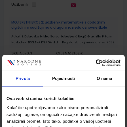
Udžbenik
MOJ SRETNI BROJ 2; udžbenik matematike s dodatnim
digitalnim sadržajima u drugom razredu osnovne škole
Autor(i):
Dubravka Miklec Sanja Jakovljević Rogić Graciella Prtajin
Nakladnik:
ŠKOLSKA KNJIGA d.d.
Registarski broj ministarstva:
7059
SKU:
CIJENA:
567071
21,62 €
ŠIFRA OMOTA:
500239
Udžbenik
Omot
Privola
Pojedinosti
O nama
MOJ SRETNI BROJ 2; radna bilježnica za matematiku u
Ova web-stranica koristi kolačiće
drugom razredu osnovne škole
Kolačiće upotrebljavamo kako bismo personalizirali
Autor(i):
Dubravka Miklec Sanja Jakovljević Rogić Graciella Prtajin
sadržaj i oglase, omogućili značajke društvenih medija i
Nakladnik:
ŠKOLSKA KNJIGA d.d.
Registarski broj ministarstva:
7059-DOM
analizirali promet. Isto tako, podatke o vašoj upotrebi