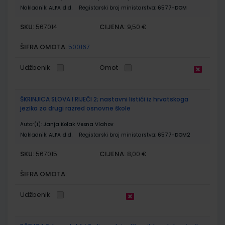
Nakladnik:
ALFA d.d.
Registarski broj ministarstva:
6577-DOM
SKU:
CIJENA:
567014
9,50 €
ŠIFRA OMOTA:
500167
Udžbenik
Omot
ŠKRINJICA SLOVA I RIJEČI 2; nastavni listići iz hrvatskoga
jezika za drugi razred osnovne škole
Autor(i):
Janja Kolak Vesna Vlahov
Nakladnik:
ALFA d.d.
Registarski broj ministarstva:
6577-DOM2
SKU:
CIJENA:
567015
8,00 €
ŠIFRA OMOTA:
Udžbenik