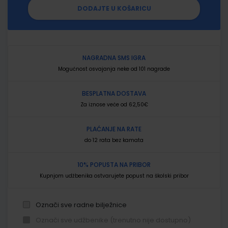
DODAJTE U KOŠARICU
NAGRADNA SMS IGRA
Mogućnost osvajanja neke od 101 nagrade
BESPLATNA DOSTAVA
Za iznose veće od 62,50€
PLAĆANJE NA RATE
do 12 rata bez kamata
10% POPUSTA NA PRIBOR
Kupnjom udžbenika ostvarujete popust na školski pribor
Označi sve radne bilježnice
Označi sve udžbenike (trenutno nije dostupno)