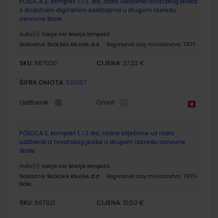
PČELICA 2; komplet 1. i 2. dio, radni udžbenik hrvatskog jezika
s dodatnim digitalnim sadržajima u drugom razredu
osnovne škole
Autor(i):
Sonja Ivić Marija Krmpotić
Nakladnik:
ŠKOLSKA KNJIGA d.d.
Registarski broj ministarstva:
7071
SKU:
CIJENA:
567020
27,02 €
ŠIFRA OMOTA:
500157
Udžbenik
Omot
PČELICA 2; komplet 1. i 2 dio, radne bilježnice uz radni
udžbenik iz hrvatskog jezika u drugom razredu osnovne
škole
Autor(i):
Sonja Ivić Marija Krmpotić
Nakladnik:
ŠKOLSKA KNJIGA d.d.
Registarski broj ministarstva:
7071-
DOM
SKU:
CIJENA:
567021
10,50 €