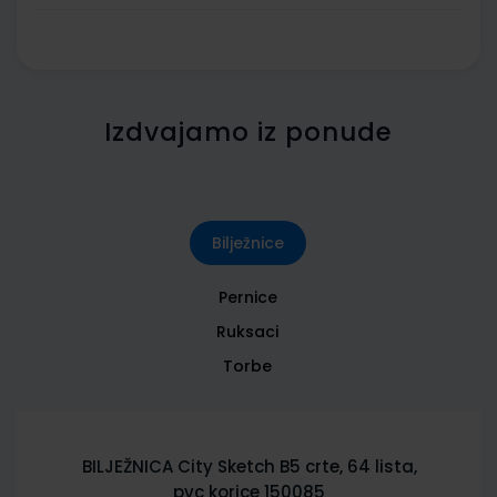
Izdvajamo iz ponude
Bilježnice
Pernice
Ruksaci
Torbe
BILJEŽNICA City Sketch B5 crte, 64 lista,
pvc korice 150085