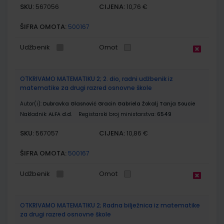
SKU:
CIJENA:
567056
10,76 €
ŠIFRA OMOTA:
500167
Udžbenik
Omot
OTKRIVAMO MATEMATIKU 2; 2. dio, radni udžbenik iz
matematike za drugi razred osnovne škole
Autor(i):
Dubravka Glasnović Gracin Gabriela Žokalj Tanja Soucie
Nakladnik:
ALFA d.d.
Registarski broj ministarstva:
6549
SKU:
CIJENA:
567057
10,86 €
ŠIFRA OMOTA:
500167
Udžbenik
Omot
OTKRIVAMO MATEMATIKU 2; Radna bilježnica iz matematike
za drugi razred osnovne škole