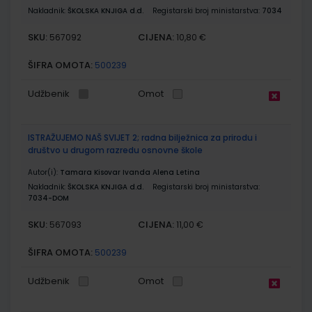
Nakladnik:
ŠKOLSKA KNJIGA d.d.
Registarski broj ministarstva:
7034
SKU:
CIJENA:
567092
10,80 €
ŠIFRA OMOTA:
500239
Udžbenik
Omot
ISTRAŽUJEMO NAŠ SVIJET 2; radna bilježnica za prirodu i
društvo u drugom razredu osnovne škole
Autor(i):
Tamara Kisovar Ivanda Alena Letina
Nakladnik:
ŠKOLSKA KNJIGA d.d.
Registarski broj ministarstva:
7034-DOM
SKU:
CIJENA:
567093
11,00 €
ŠIFRA OMOTA:
500239
Udžbenik
Omot