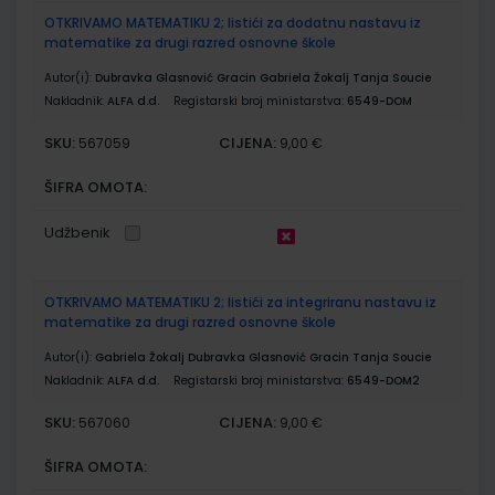
OTKRIVAMO MATEMATIKU 2; listići za dodatnu nastavu iz
matematike za drugi razred osnovne škole
Autor(i):
Dubravka Glasnović Gracin Gabriela Žokalj Tanja Soucie
Nakladnik:
ALFA d.d.
Registarski broj ministarstva:
6549-DOM
SKU:
CIJENA:
567059
9,00 €
ŠIFRA OMOTA:
Udžbenik
OTKRIVAMO MATEMATIKU 2; listići za integriranu nastavu iz
matematike za drugi razred osnovne škole
Autor(i):
Gabriela Žokalj Dubravka Glasnović Gracin Tanja Soucie
Nakladnik:
ALFA d.d.
Registarski broj ministarstva:
6549-DOM2
SKU:
CIJENA:
567060
9,00 €
ŠIFRA OMOTA: