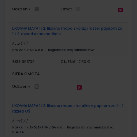
Udžbenik
Omot
LIKOVNA MAPA 1 i 2; likovna mapa s kolaž i raster papirom za
1. i 2. razred osnovne škole
Autor(i):
/
Nakladnik:
ALFA d.d.
Registarski broj ministarstva:
SKU:
CIJENA:
991734
12,50 €
ŠIFRA OMOTA:
Udžbenik
LIKOVNA MAPA 1 i 2; likovna mapa s kolažnim papirom za 1. i 2.
razred OŠ
Autor(i):
/
Nakladnik:
ŠKOLSKA KNJIGA d.d.
Registarski broj ministarstva:
014174