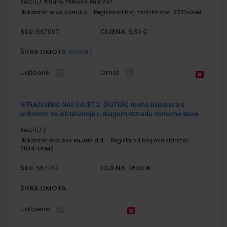
Autor(i):
Tihana Petković Ana Volf
Nakladnik:
GLAS KONCILA
Registarski broj ministarstva:
6721-DOM
SKU:
CIJENA:
567097
8,80 €
ŠIFRA OMOTA:
500297
Udžbenik
Omot
ISTRAŽUJEMO NAŠ SVIJET 2; (KUTIJA) radna bilježnica s
priborom za istraživanje u drugom razredu osnovne škole
Autor(i):
/
Nakladnik:
ŠKOLSKA KNJIGA d.d.
Registarski broj ministarstva:
7034-DOM2
SKU:
CIJENA:
567762
26,00 €
ŠIFRA OMOTA:
Udžbenik