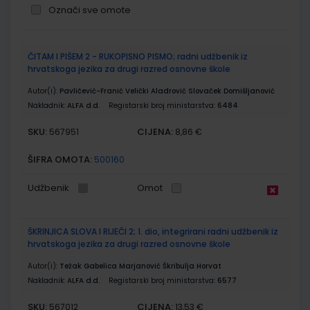
Označi sve omote
Grupirani
ČITAM I PIŠEM 2 - RUKOPISNO PISMO; radni udžbenik iz
proizvodi
hrvatskoga jezika za drugi razred osnovne škole
Autor(i):
Pavličević-Franić Velički Aladrović Slovaček Domišljanović
Nakladnik:
ALFA d.d.
Registarski broj ministarstva:
6484
SKU:
CIJENA:
567951
8,86 €
ŠIFRA OMOTA:
500160
Udžbenik
Omot
ŠKRINJICA SLOVA I RIJEČI 2; 1. dio, integrirani radni udžbenik iz
hrvatskoga jezika za drugi razred osnovne škole
Autor(i):
Težak Gabelica Marjanović Škribulja Horvat
Nakladnik:
ALFA d.d.
Registarski broj ministarstva:
6577
SKU:
CIJENA:
567012
13,53 €