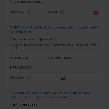
ŠIFRA OMOTA:
500157
Udžbenik
Omot
PČELICA 2; nastavni listići hrvatskoga jezika za drugi razred
osnovne škole
Autor(i):
Sonja Ivić Marija Krmpotić
Nakladnik:
ŠKOLSKA KNJIGA d.d.
Registarski broj ministarstva:
7071-
DOM2
SKU:
CIJENA:
567773
8,00 €
ŠIFRA OMOTA:
Udžbenik
NINA I TINO PIŠU RUKOPISNIM PISMOM; radna bilježnica u
listićima za drugi razred osnovne škole
Autor(i):
Verica Jelaš