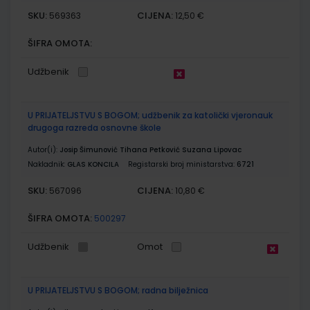
SKU:
CIJENA:
569363
12,50 €
ŠIFRA OMOTA:
Udžbenik
U PRIJATELJSTVU S BOGOM; udžbenik za katolički vjeronauk
drugoga razreda osnovne škole
Autor(i):
Josip Šimunović Tihana Petković Suzana Lipovac
Nakladnik:
GLAS KONCILA
Registarski broj ministarstva:
6721
SKU:
CIJENA:
567096
10,80 €
ŠIFRA OMOTA:
500297
Udžbenik
Omot
U PRIJATELJSTVU S BOGOM; radna bilježnica