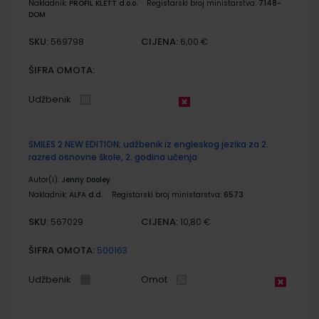
Nakladnik:
PROFIL KLETT d.o.o.
Registarski broj ministarstva:
7148-
DOM
SKU:
CIJENA:
569798
6,00 €
ŠIFRA OMOTA:
Udžbenik
SMILES 2 NEW EDITION; udžbenik iz engleskog jezika za 2.
razred osnovne škole, 2. godina učenja
Autor(i):
Jenny Dooley
Nakladnik:
ALFA d.d.
Registarski broj ministarstva:
6573
SKU:
CIJENA:
567029
10,80 €
ŠIFRA OMOTA:
500163
Udžbenik
Omot