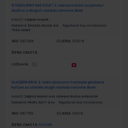
ISTRAŽUJEMO NAŠ SVIJET 2; nastavni listići za prirodu i
društvo u drugom razredu osnovne škole
Autor(i):
Stjepan Krajček
Nakladnik:
ŠKOLSKA KNJIGA d.d.
Registarski broj ministarstva:
7034-DOM3
SKU:
CIJENA:
567094
10,00 €
ŠIFRA OMOTA:
Udžbenik
GLAZBENI KRUG 2; radni obrazovni materijali glazbene
kulture za učenike drugih razreda osnovne škole
Autor(i):
Željkica Mamić Ana Janković Ružica Ambruš Kiš
Nakladnik:
PROFIL KLETT d.o.o.
Registarski broj ministarstva:
SKU:
CIJENA:
567755
11,00 €
ŠIFRA OMOTA:
500285