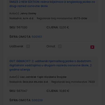
SMILES 2 NEW EDITION; radna bilježnica iz engleskog jezika za
drugi razred osnovne škole
Autor(i):
Jenny Dooley
Nakladnik:
ALFA d.d.
Registarski broj ministarstva:
6573-DOM
SKU:
CIJENA:
567030
12,00 €
ŠIFRA OMOTA:
500163
Udžbenik
Omot
GUT GEMACHT! 2; udžbenik njemačkog jezika s dodatnim
digitalnim sadržajima u drugom razredu osnovne škole, 2.
godina učenja
Autor(i):
Lea Jambrek Topić Elizabeta Šnajder
Nakladnik:
ŠKOLSKA KNJIGA d.d.
Registarski broj ministarstva:
7023
SKU:
CIJENA:
567047
10,80 €
ŠIFRA OMOTA:
500239