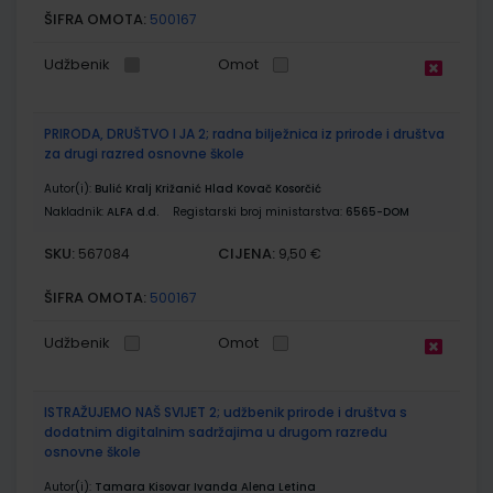
ŠIFRA OMOTA:
500167
Udžbenik
Omot
PRIRODA, DRUŠTVO I JA 2; radna bilježnica iz prirode i društva
za drugi razred osnovne škole
Autor(i):
Bulić Kralj Križanić Hlad Kovač Kosorčić
Nakladnik:
ALFA d.d.
Registarski broj ministarstva:
6565-DOM
SKU:
CIJENA:
567084
9,50 €
ŠIFRA OMOTA:
500167
Udžbenik
Omot
ISTRAŽUJEMO NAŠ SVIJET 2; udžbenik prirode i društva s
dodatnim digitalnim sadržajima u drugom razredu
osnovne škole
Autor(i):
Tamara Kisovar Ivanda Alena Letina