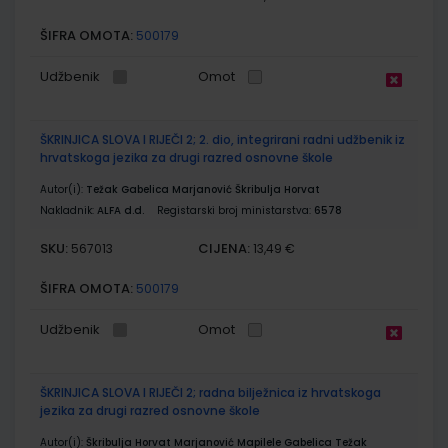
ŠIFRA OMOTA:
500179
Udžbenik
Omot
ŠKRINJICA SLOVA I RIJEČI 2; 2. dio, integrirani radni udžbenik iz
hrvatskoga jezika za drugi razred osnovne škole
Autor(i):
Težak Gabelica Marjanović Škribulja Horvat
Nakladnik:
ALFA d.d.
Registarski broj ministarstva:
6578
SKU:
CIJENA:
567013
13,49 €
ŠIFRA OMOTA:
500179
Udžbenik
Omot
ŠKRINJICA SLOVA I RIJEČI 2; radna bilježnica iz hrvatskoga
jezika za drugi razred osnovne škole
Autor(i):
Škribulja Horvat Marjanović Mapilele Gabelica Težak