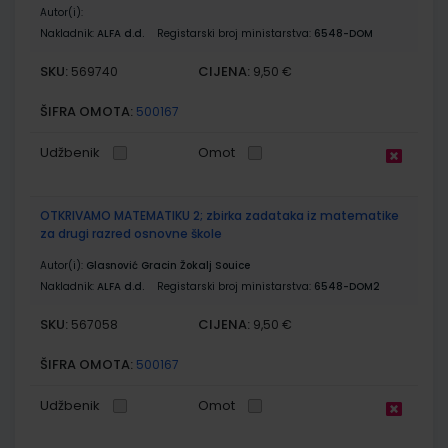
Autor(i):
Nakladnik:
ALFA d.d.
Registarski broj ministarstva:
6548-DOM
SKU:
CIJENA:
569740
9,50 €
ŠIFRA OMOTA:
500167
Udžbenik
Omot
OTKRIVAMO MATEMATIKU 2; zbirka zadataka iz matematike
za drugi razred osnovne škole
Autor(i):
Glasnović Gracin Žokalj Souice
Nakladnik:
ALFA d.d.
Registarski broj ministarstva:
6548-DOM2
SKU:
CIJENA:
567058
9,50 €
ŠIFRA OMOTA:
500167
Udžbenik
Omot