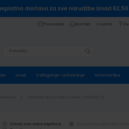
esplatna dostava za sve narudžbe iznad 62,50
Poslovnice
Kontakt
O nama
Če
Pretražite
Pretražite
ola
Ured
Odlaganje i arhiviranje
Informatika
Naslovna
OSNOVNA ŠKOLA IVAN KOZARAC, 2.RAZRED OŠ
Označi sve radne bilježnice
Označi sve udžbenike (tren