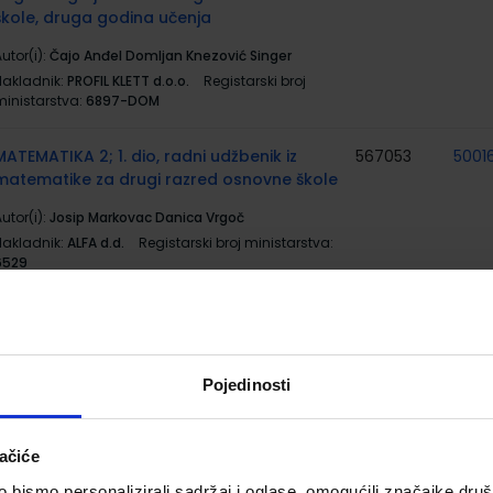
škole, druga godina učenja
utor(i):
Čajo Anđel Domljan Knezović Singer
Nakladnik:
PROFIL KLETT d.o.o.
Registarski broj
ministarstva:
6897-DOM
MATEMATIKA 2; 1. dio, radni udžbenik iz
567053
5001
matematike za drugi razred osnovne škole
utor(i):
Josip Markovac Danica Vrgoč
Nakladnik:
ALFA d.d.
Registarski broj ministarstva:
6529
MATEMATIKA 2; 2. dio, radni udžbenik iz
567054
5001
matematike za drugi razred osnovne škole
utor(i):
Josip Markovac Danica Vrgoč
Pojedinosti
Nakladnik:
ALFA d.d.
Registarski broj ministarstva:
6530
ačiće
MATEMATIKA 2; Radna bilježnica iz
569739
5001
bismo personalizirali sadržaj i oglase, omogućili značajke društv