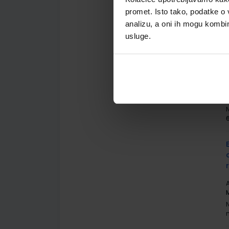
promet. Isto tako, podatke o 
A
analizu, a oni ih mogu kombini
usluge.
A
A