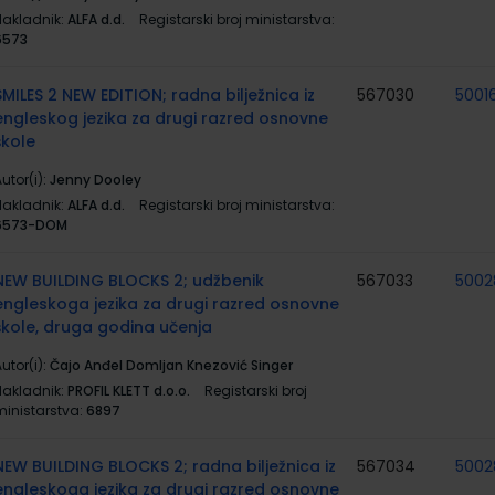
Nakladnik:
ALFA d.d.
Registarski broj ministarstva:
6573
SMILES 2 NEW EDITION; radna bilježnica iz
567030
5001
engleskog jezika za drugi razred osnovne
škole
utor(i):
Jenny Dooley
Nakladnik:
ALFA d.d.
Registarski broj ministarstva:
6573-DOM
NEW BUILDING BLOCKS 2; udžbenik
567033
5002
engleskoga jezika za drugi razred osnovne
škole, druga godina učenja
utor(i):
Čajo Anđel Domljan Knezović Singer
Nakladnik:
PROFIL KLETT d.o.o.
Registarski broj
ministarstva:
6897
NEW BUILDING BLOCKS 2; radna bilježnica iz
567034
5002
engleskoga jezika za drugi razred osnovne