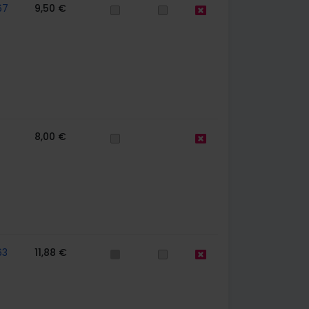
67
9,50 €
8,00 €
63
11,88 €