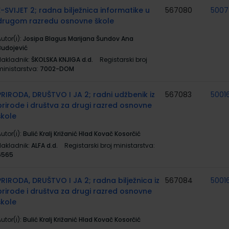
E-SVIJET 2; radna bilježnica informatike u
567080
500
drugom razredu osnovne škole
utor(i):
Josipa Blagus Marijana Šundov Ana
Budojević
Nakladnik:
ŠKOLSKA KNJIGA d.d.
Registarski broj
ministarstva:
7002-DOM
PRIRODA, DRUŠTVO I JA 2; radni udžbenik iz
567083
5001
prirode i društva za drugi razred osnovne
škole
utor(i):
Bulić Kralj Križanić Hlad Kovač Kosorčić
Nakladnik:
ALFA d.d.
Registarski broj ministarstva:
6565
PRIRODA, DRUŠTVO I JA 2; radna bilježnica iz
567084
5001
prirode i društva za drugi razred osnovne
škole
utor(i):
Bulić Kralj Križanić Hlad Kovač Kosorčić