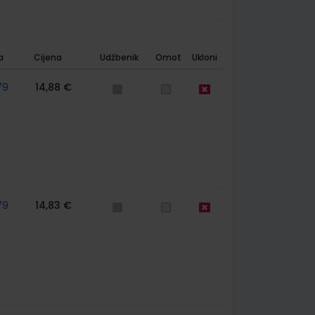
a
Cijena
Udžbenik
Omot
Ukloni
79
14,88 €
79
14,83 €