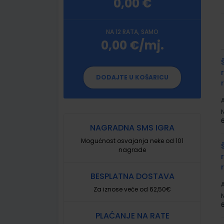
0,00 €
NA 12 RATA, SAMO
0,00 €/mj.
G
p
DODAJTE U KOŠARICU
A
NAGRADNA SMS IGRA
Mogućnost osvajanja neke od 101
nagrade
BESPLATNA DOSTAVA
A
Za iznose veće od 62,50€
PLAĆANJE NA RATE