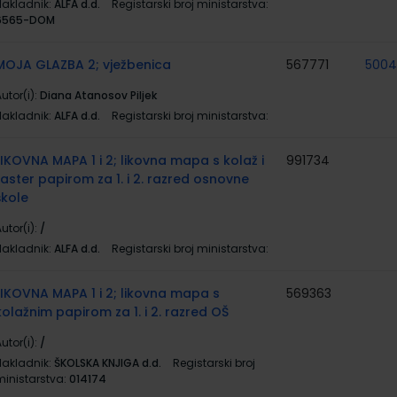
Nakladnik:
ALFA d.d.
Registarski broj ministarstva:
6565-DOM
MOJA GLAZBA 2; vježbenica
567771
5004
utor(i):
Diana Atanosov Piljek
Nakladnik:
ALFA d.d.
Registarski broj ministarstva:
LIKOVNA MAPA 1 i 2; likovna mapa s kolaž i
991734
raster papirom za 1. i 2. razred osnovne
škole
utor(i):
/
Nakladnik:
ALFA d.d.
Registarski broj ministarstva:
LIKOVNA MAPA 1 i 2; likovna mapa s
569363
kolažnim papirom za 1. i 2. razred OŠ
utor(i):
/
Nakladnik:
ŠKOLSKA KNJIGA d.d.
Registarski broj
ministarstva:
014174