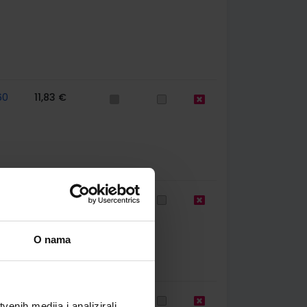
60
11,83 €
60
11,94 €
O nama
67
9,50 €
enih medija i analizirali