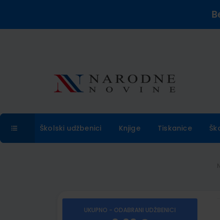
B
Školski udžbenici
Knjige
Tiskanice
Šk
UKUPNO - ODABRANI UDŽBENICI