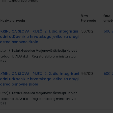
Označi sve omote
Šifra
Šifra
Naziv proizvoda
Proizvoda
omot
rupirani
roizvodi
ŠKRINJICA SLOVA I RIJEČI 2; 1. dio, integrirani
567012
5001
radni udžbenik iz hrvatskoga jezika za drugi
razred osnovne škole
utor(i):
Težak Gabelica Marjanović Škribulja Horvat
Nakladnik:
ALFA d.d.
Registarski broj ministarstva:
6577
ŠKRINJICA SLOVA I RIJEČI 2; 2. dio, integrirani
567013
5001
radni udžbenik iz hrvatskoga jezika za drugi
razred osnovne škole
utor(i):
Težak Gabelica Marjanović Škribulja Horvat
Nakladnik:
ALFA d.d.
Registarski broj ministarstva:
6578