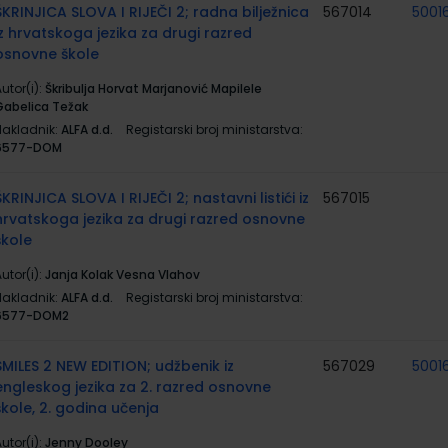
ŠKRINJICA SLOVA I RIJEČI 2; radna bilježnica
567014
5001
iz hrvatskoga jezika za drugi razred
osnovne škole
utor(i):
Škribulja Horvat Marjanović Mapilele
Gabelica Težak
Nakladnik:
ALFA d.d.
Registarski broj ministarstva:
6577-DOM
ŠKRINJICA SLOVA I RIJEČI 2; nastavni listići iz
567015
hrvatskoga jezika za drugi razred osnovne
škole
utor(i):
Janja Kolak Vesna Vlahov
Nakladnik:
ALFA d.d.
Registarski broj ministarstva:
6577-DOM2
SMILES 2 NEW EDITION; udžbenik iz
567029
5001
engleskog jezika za 2. razred osnovne
škole, 2. godina učenja
utor(i):
Jenny Dooley