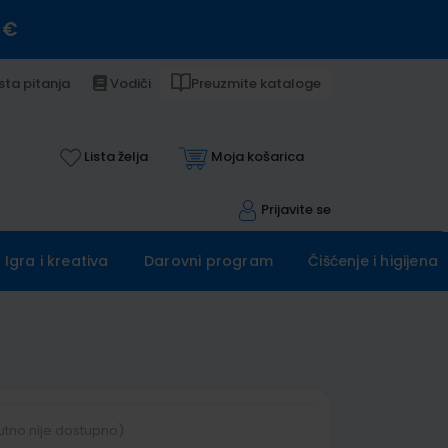
 €
sta pitanja
Vodiči
Preuzmite kataloge
Lista želja
Moja košarica
Prijavite se
Igra i kreativa
Darovni program
Čišćenje i higijena
utno nije dostupno)