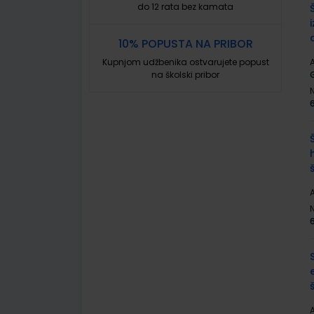
do 12 rata bez kamata
10% POPUSTA NA PRIBOR
Kupnjom udžbenika ostvarujete popust
A
na školski pribor
A
A