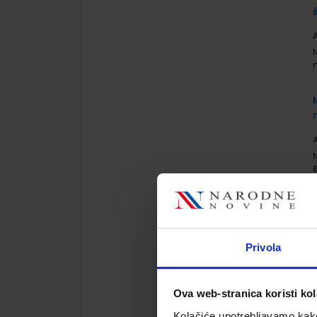
A
A
A
Privola
Ova web-stranica koristi kol
Kolačiće upotrebljavamo kako 