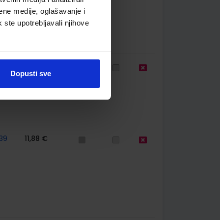
ene medije, oglašavanje i
k ste upotrebljavali njihove
67
9,50 €
Dopusti sve
39
11,88 €