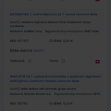
MATEMATIKA 7; radna bilježnica za 7. razred osnovne škole
Autor(i):
Gordana Gojmerac Dekanić Petar Radanović Sanja
Varošanec
Nakladnik:
ELEMENT d.o.o.
Registarski broj ministarstva:
6687-DOM
SKU:
CIJENA:
567407
12,00 €
ŠIFRA OMOTA:
500177
Udžbenik
Omot
#MOJPORTAL7; udžbenik informatike s dodatnim digitalnim
sadržajima u sedmom razredu osnovne škole
Autor(i):
Babić Bubica Leko Dimovski grupa autora
Nakladnik:
ŠKOLSKA KNJIGA d.d.
Registarski broj ministarstva:
6979
SKU:
CIJENA:
567412
13,03 €