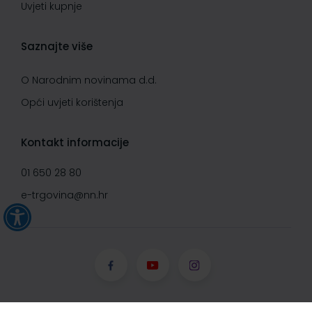
Uvjeti kupnje
Saznajte više
O Narodnim novinama d.d.
Opći uvjeti korištenja
Kontakt informacije
01 650 28 80
e-trgovina@nn.hr