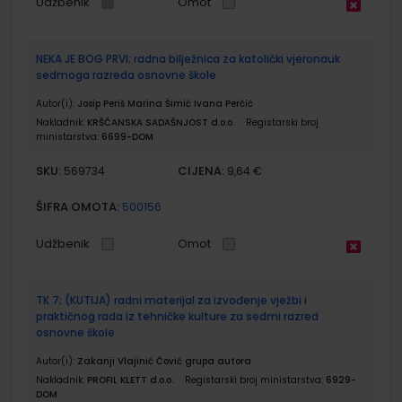
Udžbenik
Omot
NEKA JE BOG PRVI; radna bilježnica za katolički vjeronauk
sedmoga razreda osnovne škole
Autor(i):
Josip Periš Marina Šimić Ivana Perčić
Nakladnik:
KRŠĆANSKA SADAŠNJOST d.o.o.
Registarski broj
ministarstva:
6699-DOM
SKU:
CIJENA:
569734
9,64 €
ŠIFRA OMOTA:
500156
Udžbenik
Omot
TK 7; (KUTIJA) radni materijal za izvođenje vježbi i
praktičnog rada iz tehničke kulture za sedmi razred
osnovne škole
Autor(i):
Zakanji Vlajinić Čović grupa autora
Nakladnik:
PROFIL KLETT d.o.o.
Registarski broj ministarstva:
6929-
DOM