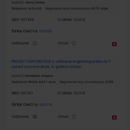
Autor(i):
Jenny Dooley
Nakladnik:
ALFA d.d.
Registarski broj ministarstva:
6572-DOM
SKU:
CIJENA:
567346
12,00 €
ŠIFRA OMOTA:
500165
Udžbenik
Omot
PROJECT EXPLORE PLUS 2; udžbenik engleskog jezika za 7.
razred osnovne škole, 4. godina učenja
Autor(i):
Wheeldon Shipton
Nakladnik:
PROFIL KLETT d.o.o.
Registarski broj ministarstva:
6785
SKU:
CIJENA:
567351
13,03 €
ŠIFRA OMOTA:
500178
Udžbenik
Omot