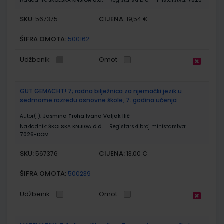
Nakladnik:
ŠKOLSKA KNJIGA d.d.
Registarski broj ministarstva:
7026
SKU:
CIJENA:
567375
19,54 €
ŠIFRA OMOTA:
500162
Udžbenik
Omot
GUT GEMACHT! 7; radna bilježnica za njemački jezik u
sedmome razredu osnovne škole, 7. godina učenja
Autor(i):
Jasmina Troha Ivana Valjak Ilić
Nakladnik:
ŠKOLSKA KNJIGA d.d.
Registarski broj ministarstva:
7026-DOM
SKU:
CIJENA:
567376
13,00 €
ŠIFRA OMOTA:
500239
Udžbenik
Omot