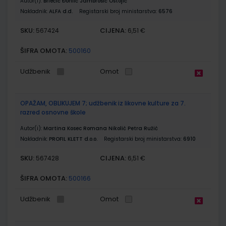
Autor(i):
Brlečić Đonlić Jambrošić Ostojić
Nakladnik:
ALFA d.d.
Registarski broj ministarstva:
6576
SKU:
CIJENA:
567424
6,51 €
ŠIFRA OMOTA:
500160
Udžbenik
Omot
OPAŽAM, OBLIKUJEM 7; udžbenik iz likovne kulture za 7.
razred osnovne škole
Autor(i):
Martina Kosec Romana Nikolić Petra Ružić
Nakladnik:
PROFIL KLETT d.o.o.
Registarski broj ministarstva:
6910
SKU:
CIJENA:
567428
6,51 €
ŠIFRA OMOTA:
500166
Udžbenik
Omot