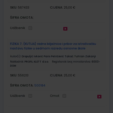
SKU:
CIJENA:
567433
25,00 €
ŠIFRA OMOTA:
Udžbenik
FIZIKA 7; (KUTIJA) radna bilježnica i pribor za istraživačku
nastavu fizike u sedmom razredu osnovne škole
Autor(i):
Dropuljić Ivković Paris Petričević Takač Tuhtan Zakanji
Nakladnik:
PROFIL KLETT d.o.o.
Registarski broj ministarstva:
6003-
DOM
SKU:
CIJENA:
556213
25,00 €
ŠIFRA OMOTA:
500184
Udžbenik
Omot