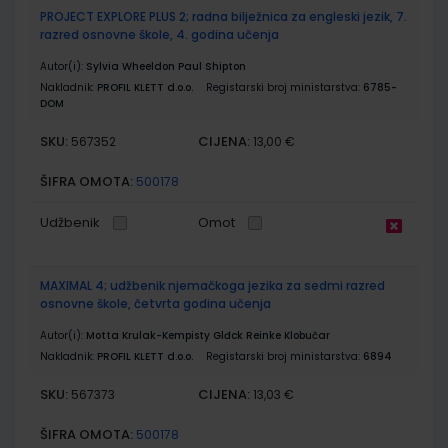
PROJECT EXPLORE PLUS 2; radna bilježnica za engleski jezik, 7.
razred osnovne škole, 4. godina učenja
Autor(i):
Sylvia Wheeldon Paul Shipton
Nakladnik:
PROFIL KLETT d.o.o.
Registarski broj ministarstva:
6785-
DOM
SKU:
CIJENA:
567352
13,00 €
ŠIFRA OMOTA:
500178
Udžbenik
Omot
MAXIMAL 4; udžbenik njemačkoga jezika za sedmi razred
osnovne škole, četvrta godina učenja
Autor(i):
Motta Krulak-Kempisty Glđck Reinke Klobučar
Nakladnik:
PROFIL KLETT d.o.o.
Registarski broj ministarstva:
6894
SKU:
CIJENA:
567373
13,03 €
ŠIFRA OMOTA:
500178