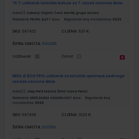
TK 7; udžbenik tehničke kulture za 7. razred osnovne škole
Autor(i):
Zakanji Vlajinić Čović Kenfelj grupa autora
Nakladnik:
PROFIL KLETT d.o.o.
Registarski broj ministarstva:
6929
SKU:
CIJENA:
567432
6,51 €
ŠIFRA OMOTA:
500285
Udžbenik
Omot
NEKA JE BOG PRVI; udžbenik za katolički vjeronauk sedmoga
razreda osnovne škole
Autor(i):
Josip Periš Marina Šimić Ivana Perčić
Nakladnik:
KRŠĆANSKA SADAŠNJOST d.o.o.
Registarski broj
ministarstva:
6699
SKU:
CIJENA:
567436
13,03 €
ŠIFRA OMOTA:
500156