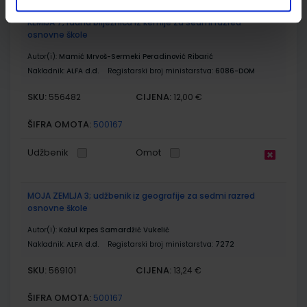
KEMIJA 7; radna bilježnica iz kemije za sedmi razred
osnovne škole
Autor(i):
Mamić Mrvoš-Sermeki Peradinović Ribarić
Nakladnik:
ALFA d.d.
Registarski broj ministarstva:
6086-DOM
SKU:
CIJENA:
556482
12,00 €
ŠIFRA OMOTA:
500167
Udžbenik
Omot
MOJA ZEMLJA 3; udžbenik iz geografije za sedmi razred
osnovne škole
Autor(i):
Kožul Krpes Samardžić Vukelić
Nakladnik:
ALFA d.d.
Registarski broj ministarstva:
7272
SKU:
CIJENA:
569101
13,24 €
ŠIFRA OMOTA:
500167