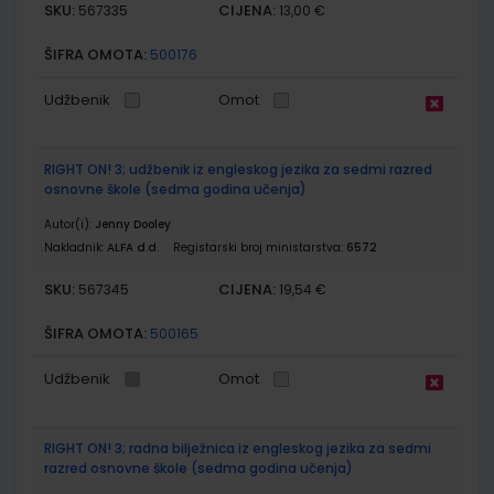
SKU:
CIJENA:
567335
13,00 €
ŠIFRA OMOTA:
500176
Udžbenik
Omot
RIGHT ON! 3; udžbenik iz engleskog jezika za sedmi razred
osnovne škole (sedma godina učenja)
Autor(i):
Jenny Dooley
Nakladnik:
ALFA d.d.
Registarski broj ministarstva:
6572
SKU:
CIJENA:
567345
19,54 €
ŠIFRA OMOTA:
500165
Udžbenik
Omot
RIGHT ON! 3; radna bilježnica iz engleskog jezika za sedmi
razred osnovne škole (sedma godina učenja)