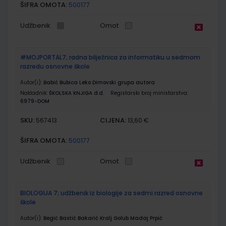
ŠIFRA OMOTA:
500177
Udžbenik
Omot
#MOJPORTAL7; radna bilježnica za informatiku u sedmom
razredu osnovne škole
Autor(i):
Babić Bubica Leko Dimovski grupa autora
Nakladnik:
ŠKOLSKA KNJIGA d.d.
Registarski broj ministarstva:
6979-DOM
SKU:
CIJENA:
567413
13,60 €
ŠIFRA OMOTA:
500177
Udžbenik
Omot
BIOLOGIJA 7; udžbenik iz biologije za sedmi razred osnovne
škole
Autor(i):
Begić Bastić Bakarić Kralj Golub Madaj Prpić