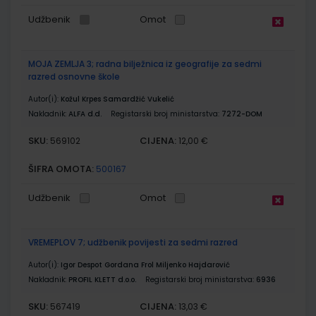
Udžbenik
Omot
MOJA ZEMLJA 3; radna bilježnica iz geografije za sedmi
razred osnovne škole
Autor(i):
Kožul Krpes Samardžić Vukelić
Nakladnik:
ALFA d.d.
Registarski broj ministarstva:
7272-DOM
SKU:
CIJENA:
569102
12,00 €
ŠIFRA OMOTA:
500167
Udžbenik
Omot
VREMEPLOV 7; udžbenik povijesti za sedmi razred
Autor(i):
Igor Despot Gordana Frol Miljenko Hajdarović
Nakladnik:
PROFIL KLETT d.o.o.
Registarski broj ministarstva:
6936
SKU:
CIJENA:
567419
13,03 €