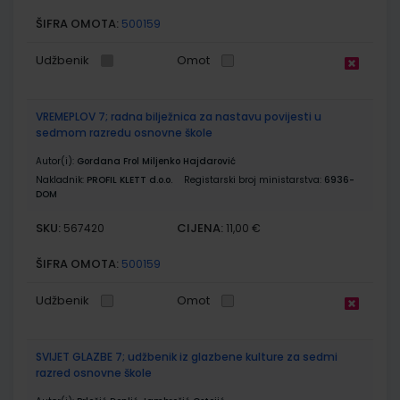
ŠIFRA OMOTA:
500159
Udžbenik
Omot
VREMEPLOV 7; radna bilježnica za nastavu povijesti u
sedmom razredu osnovne škole
Autor(i):
Gordana Frol Miljenko Hajdarović
Nakladnik:
PROFIL KLETT d.o.o.
Registarski broj ministarstva:
6936-
DOM
SKU:
CIJENA:
567420
11,00 €
ŠIFRA OMOTA:
500159
Udžbenik
Omot
SVIJET GLAZBE 7; udžbenik iz glazbene kulture za sedmi
razred osnovne škole