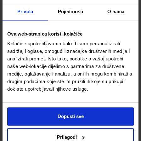
razredu osnovne škole
Privola
Pojedinosti
O nama
Autor(i):
Takač Ivković Tuhtan Petričević Zakanji Paris Dropuljić
Nakladnik:
PROFIL KLETT d.o.o.
Registarski broj ministarstva:
6003
SKU:
CIJENA:
556212
12,66 €
Ova web-stranica koristi kolačiće
Kolačiće upotrebljavamo kako bismo personalizirali
ŠIFRA OMOTA:
500285
sadržaj i oglase, omogućili značajke društvenih medija i
Udžbenik
Omot
analizirali promet. Isto tako, podatke o vašoj upotrebi
naše web-lokacije dijelimo s partnerima za društvene
medije, oglašavanje i analizu, a oni ih mogu kombinirati s
KEMIJA 7; udžbenik iz kemije za sedmi razred osnovne škole
drugim podacima koje ste im pružili ili koje su prikupili
Autor(i):
Mamić Mrvoš-Sermek Peradinović Ribarić
dok ste upotrebljavali njihove usluge.
Nakladnik:
ALFA d.d.
Registarski broj ministarstva:
6086
SKU:
CIJENA:
556218
12,66 €
Dopusti sve
ŠIFRA OMOTA:
500160
Udžbenik
Omot
Prilagodi