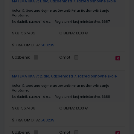
MATEMATIKA 7; 1. dio, udžbenik za 7. razred osnovne škole
Autor(i):
Gordana Gojmerac Dekanić Petar Radanović Sanja
Varošanec
Nakladnik:
ELEMENT d.o.o.
Registarski broj ministarstva:
6687
SKU:
CIJENA:
567405
13,03 €
ŠIFRA OMOTA:
500239
Udžbenik
Omot
MATEMATIKA 7; 2. dio, udžbenik za 7. razred osnovne škole
Autor(i):
Gordana Gojmerac Dekanić Petar Radanović Sanja
Varošanec
Nakladnik:
ELEMENT d.o.o.
Registarski broj ministarstva:
6688
SKU:
CIJENA:
567406
13,03 €
ŠIFRA OMOTA:
500239
Udžbenik
Omot