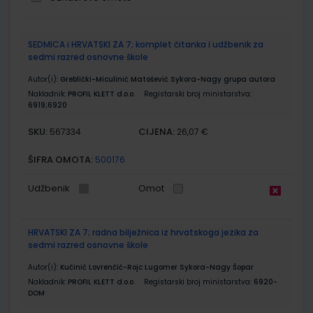
Grupirani
SEDMICA i HRVATSKI ZA 7; komplet čitanka i udžbenik za
proizvodi
sedmi razred osnovne škole
Autor(i):
Greblički-Miculinić Matošević Sykora-Nagy grupa autora
Nakladnik:
PROFIL KLETT d.o.o.
Registarski broj ministarstva:
6919;6920
SKU:
CIJENA:
567334
26,07 €
ŠIFRA OMOTA:
500176
Udžbenik
Omot
HRVATSKI ZA 7; radna bilježnica iz hrvatskoga jezika za
sedmi razred osnovne škole
Autor(i):
Kučinić Lovrenčić-Rojc Lugomer Sykora-Nagy Šopar
Nakladnik:
PROFIL KLETT d.o.o.
Registarski broj ministarstva:
6920-
DOM