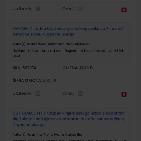
Udžbenik
Omot
MAXIMAL 4; radna bilježnica njemačkog jezika za 7. razred
osnovne škole, 4. godina učenja
Autor(i):
Weber Šober Hohmann Glšck Klobučar
Nakladnik:
PROFIL KLETT d.o.o.
Registarski broj ministarstva:
6894-
DOM
SKU:
CIJENA:
567374
13,00 €
ŠIFRA OMOTA:
500178
Udžbenik
Omot
GUT GEMACHT! 7; udžbenik njemačkoga jezika s dodatnim
digitalnim sadržajima u sedmome razredu osnovne škole,
7. godina učenja
Autor(i):
Jasmina Troha Ivana Valjak Ilić