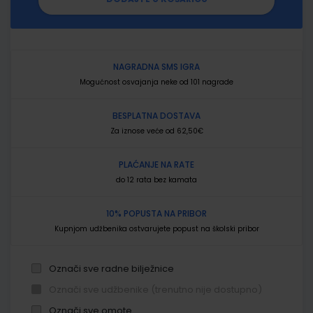
NAGRADNA SMS IGRA
Mogućnost osvajanja neke od 101 nagrade
BESPLATNA DOSTAVA
Za iznose veće od 62,50€
PLAĆANJE NA RATE
do 12 rata bez kamata
10% POPUSTA NA PRIBOR
Kupnjom udžbenika ostvarujete popust na školski pribor
Označi sve radne bilježnice
Označi sve udžbenike (trenutno nije dostupno)
Označi sve omote