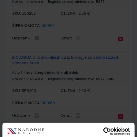
Nakladnik:
ALFA d.d.
Registarski broj ministarstva:
5977
SKU:
CIJENA:
556203
12,66 €
ŠIFRA OMOTA:
500167
Udžbenik
Omot
BIOLOGIJA 7; radna bilježnica iz biologije za sedmi razred
osnovne škole
Autor(i):
Bastić Begić Bakarić Kralj Golub
Nakladnik:
ALFA d.d.
Registarski broj ministarstva:
5977-DOM
SKU:
CIJENA:
556209
12,00 €
ŠIFRA OMOTA:
500160
Udžbenik
Omot
FIZIKA 7; udžbenik za istrazivačku nastavu fizike u sedmom