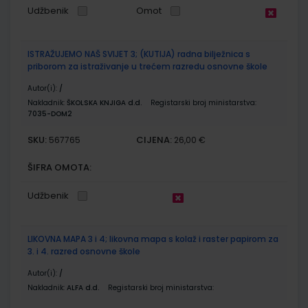
Udžbenik
Omot
ISTRAŽUJEMO NAŠ SVIJET 3; (KUTIJA) radna bilježnica s
priborom za istraživanje u trećem razredu osnovne škole
Autor(i):
/
Nakladnik:
ŠKOLSKA KNJIGA d.d.
Registarski broj ministarstva:
7035-DOM2
SKU:
CIJENA:
567765
26,00 €
ŠIFRA OMOTA:
Udžbenik
LIKOVNA MAPA 3 i 4; likovna mapa s kolaž i raster papirom za
3. i 4. razred osnovne škole
Autor(i):
/
Nakladnik:
ALFA d.d.
Registarski broj ministarstva: