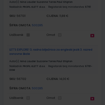
Autor(i):
Nina Lauder Suzanne Torres Paul Shipton
Nakladnik:
PROFIL KLETT d.o.o.
Registarski broj ministarstva:
6781
SKU:
CIJENA:
567131
11,88 €
ŠIFRA OMOTA:
500285
Udžbenik
Omot
LET'S EXPLORE! 3; radna bilježnica za engleski jezik 3. razred
osnovne škole
Autor(i):
Nina Lauder Suzzane Torres Paul Shipton
Nakladnik:
PROFIL KLETT d.o.o.
Registarski broj ministarstva:
6781-
DOM
SKU:
CIJENA:
567132
14,00 €
ŠIFRA OMOTA:
500285
Udžbenik
Omot