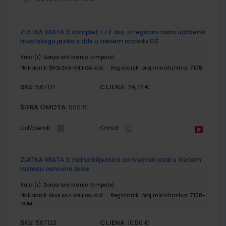
Grupirani
ZLATNA VRATA 3; komplet 1. i 2. dio, integrirani radni udžbenik
proizvodi
hrvatskoga jezika s dds u trećem razredu OŠ
Autor(i):
Sonja Ivić Marija Krmpotić
Nakladnik:
ŠKOLSKA KNJIGA d.d.
Registarski broj ministarstva:
7108
SKU:
CIJENA:
567121
29,72 €
ŠIFRA OMOTA:
500161
Udžbenik
Omot
ZLATNA VRATA 3; radna bilježnica za hrvatski jezik u trećem
razredu osnovne škole
Autor(i):
Sonja Ivić Marija Krmpotić
Nakladnik:
ŠKOLSKA KNJIGA d.d.
Registarski broj ministarstva:
7108-
DOM
SKU:
CIJENA:
567122
10,50 €