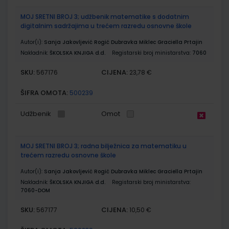
MOJ SRETNI BROJ 3; udžbenik matematike s dodatnim
digitalnim sadržajima u trećem razredu osnovne škole
Autor(i):
Sanja Jakovljević Rogić Dubravka Miklec Graciella Prtajin
Nakladnik:
ŠKOLSKA KNJIGA d.d.
Registarski broj ministarstva:
7060
SKU:
CIJENA:
567176
23,78 €
ŠIFRA OMOTA:
500239
Udžbenik
Omot
MOJ SRETNI BROJ 3; radna bilježnica za matematiku u
trećem razredu osnovne škole
Autor(i):
Sanja Jakovljević Rogić Dubravka Miklec Graciella Prtajin
Nakladnik:
ŠKOLSKA KNJIGA d.d.
Registarski broj ministarstva:
7060-DOM
SKU:
CIJENA:
567177
10,50 €