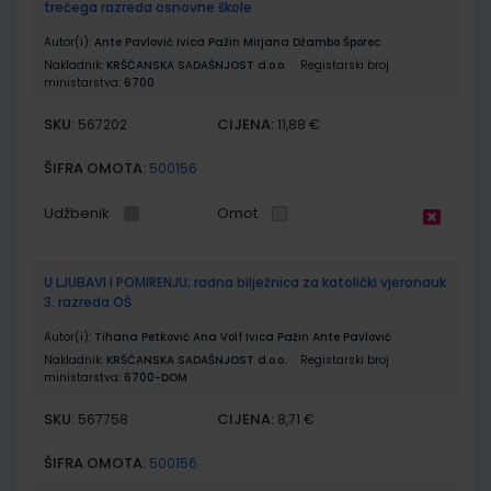
trećega razreda osnovne škole
Autor(i):
Ante Pavlović Ivica Pažin Mirjana Džambo Šporec
Nakladnik:
KRŠĆANSKA SADAŠNJOST d.o.o.
Registarski broj
ministarstva:
6700
SKU:
CIJENA:
567202
11,88 €
ŠIFRA OMOTA:
500156
Udžbenik
Omot
U LJUBAVI I POMIRENJU; radna bilježnica za katolički vjeronauk
3. razreda OŠ
Autor(i):
Tihana Petković Ana Volf Ivica Pažin Ante Pavlović
Nakladnik:
KRŠĆANSKA SADAŠNJOST d.o.o.
Registarski broj
ministarstva:
6700-DOM
SKU:
CIJENA:
567758
8,71 €
ŠIFRA OMOTA:
500156