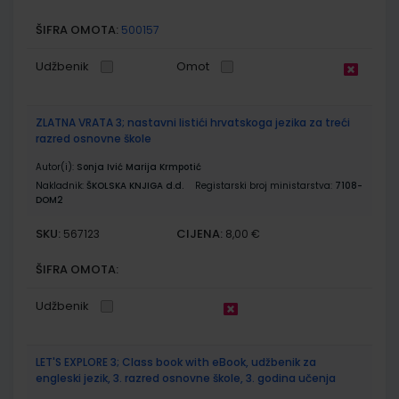
ŠIFRA OMOTA:
500157
Udžbenik
Omot
ZLATNA VRATA 3; nastavni listići hrvatskoga jezika za treći
razred osnovne škole
Autor(i):
Sonja Ivić Marija Krmpotić
Nakladnik:
ŠKOLSKA KNJIGA d.d.
Registarski broj ministarstva:
7108-
DOM2
SKU:
CIJENA:
567123
8,00 €
ŠIFRA OMOTA:
Udžbenik
LET'S EXPLORE 3; Class book with eBook, udžbenik za
engleski jezik, 3. razred osnovne škole, 3. godina učenja