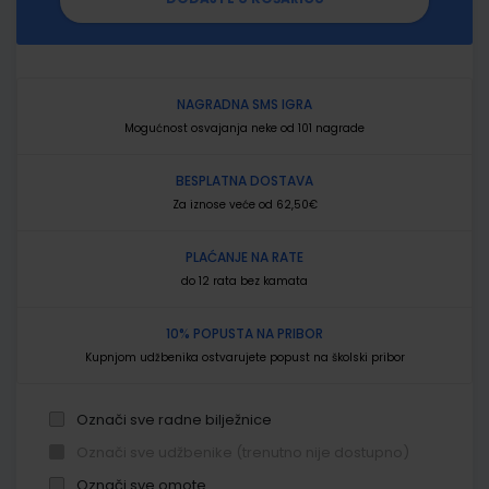
NAGRADNA SMS IGRA
Mogućnost osvajanja neke od 101 nagrade
BESPLATNA DOSTAVA
Za iznose veće od 62,50€
PLAĆANJE NA RATE
do 12 rata bez kamata
10% POPUSTA NA PRIBOR
Kupnjom udžbenika ostvarujete popust na školski pribor
Označi sve radne bilježnice
Označi sve udžbenike (trenutno nije dostupno)
Označi sve omote