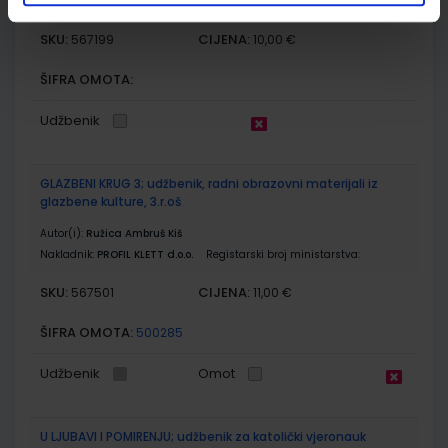
7035-DOM3
SKU:
CIJENA:
567199
10,00 €
ŠIFRA OMOTA:
Udžbenik
GLAZBENI KRUG 3; udžbenik, radni obrazovni materijali iz
glazbene kulture, 3.r.oš
Autor(i):
Ružica Ambruš Kiš
Nakladnik:
PROFIL KLETT d.o.o.
Registarski broj ministarstva:
SKU:
CIJENA:
567501
11,00 €
ŠIFRA OMOTA:
500285
Udžbenik
Omot
U LJUBAVI I POMIRENJU; udžbenik za katolički vjeronauk