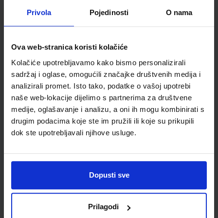
Privola
Pojedinosti
O nama
Udžbenik
Omot
ISTRAŽUJEMO NAŠ SVIJET 3; radna bilježnica za prirodu i
Ova web-stranica koristi kolačiće
društvo u trećem razredu osnovne škole
Kolačiće upotrebljavamo kako bismo personalizirali
Autor(i):
Alena Letina Tamara Kisovar Ivanda Zdenko Braičić
sadržaj i oglase, omogućili značajke društvenih medija i
Nakladnik:
ŠKOLSKA KNJIGA d.d.
Registarski broj ministarstva:
analizirali promet. Isto tako, podatke o vašoj upotrebi
7035-DOM
naše web-lokacije dijelimo s partnerima za društvene
SKU:
CIJENA:
567198
11,00 €
medije, oglašavanje i analizu, a oni ih mogu kombinirati s
drugim podacima koje ste im pružili ili koje su prikupili
ŠIFRA OMOTA:
500239
dok ste upotrebljavali njihove usluge.
Udžbenik
Omot
Dopusti sve
ISTRAŽUJEMO NAŠ SVIJET 3; nastavni listići za prirodu i
društvo u trećem razredu osnovne škole
Autor(i):
Majda Bučanac
Prilagodi
Nakladnik:
ŠKOLSKA KNJIGA d.d.
Registarski broj ministarstva: