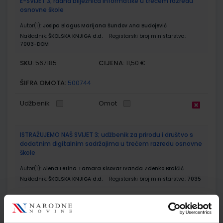
E-SVIJET 3; radna bilježnica informatike u trećem razredu
osnovne škole
Autor(i):
Josipa Blagus Marijana Šundov Ana Budojević
Nakladnik:
ŠKOLSKA KNJIGA d.d.
Registarski broj ministarstva:
7003-DOM
SKU:
CIJENA:
567185
11,50 €
ŠIFRA OMOTA:
500744
Udžbenik
Omot
ISTRAŽUJEMO NAŠ SVIJET 3; udžbenik za prirodu i društvo s
dodatnim digitalnim sadržajima u trećem razredu osnovne
škole
Autor(i):
Alena Letina Tamara Kisovar Ivanda Zdenko Braičić
Nakladnik:
ŠKOLSKA KNJIGA d.d.
Registarski broj ministarstva:
7035
SKU:
CIJENA:
567197
11,88 €
ŠIFRA OMOTA:
500239