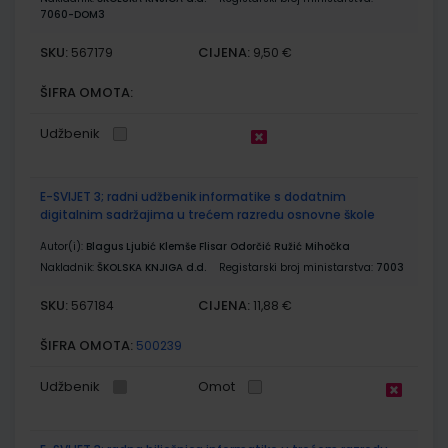
7060-DOM3
SKU:
CIJENA:
567179
9,50 €
ŠIFRA OMOTA:
Udžbenik
E-SVIJET 3; radni udžbenik informatike s dodatnim
digitalnim sadržajima u trećem razredu osnovne škole
Autor(i):
Blagus Ljubić Klemše Flisar Odorčić Ružić Mihočka
Nakladnik:
ŠKOLSKA KNJIGA d.d.
Registarski broj ministarstva:
7003
SKU:
CIJENA:
567184
11,88 €
ŠIFRA OMOTA:
500239
Udžbenik
Omot