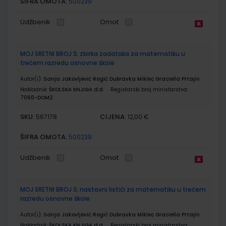
ŠIFRA OMOTA:
500239
Udžbenik
Omot
MOJ SRETNI BROJ 3; zbirka zadataka za matematiku u
trećem razredu osnovne škole
Autor(i):
Sanja Jakovljević Rogić Dubravka Miklec Graciella Prtajin
Nakladnik:
ŠKOLSKA KNJIGA d.d.
Registarski broj ministarstva:
7060-DOM2
SKU:
CIJENA:
567178
12,00 €
ŠIFRA OMOTA:
500239
Udžbenik
Omot
MOJ SRETNI BROJ 3; nastavni listići za matematiku u trećem
razredu osnovne škole
Autor(i):
Sanja Jakovljević Rogić Dubravka Miklec Graciella Prtajin
Nakladnik:
ŠKOLSKA KNJIGA d.d.
Registarski broj ministarstva: