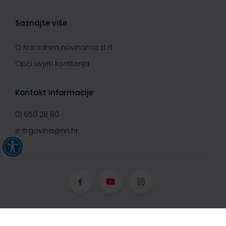
Saznajte više
O Narodnim novinama d.d.
Opći uvjeti korištenja
Kontakt informacije
01 650 28 80
e-trgovina@nn.hr