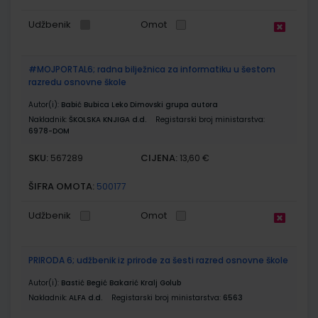
Udžbenik
Omot
#MOJPORTAL6; radna bilježnica za informatiku u šestom
razredu osnovne škole
Autor(i):
Babić Bubica Leko Dimovski grupa autora
Nakladnik:
ŠKOLSKA KNJIGA d.d.
Registarski broj ministarstva:
6978-DOM
SKU:
CIJENA:
567289
13,60 €
ŠIFRA OMOTA:
500177
Udžbenik
Omot
PRIRODA 6; udžbenik iz prirode za šesti razred osnovne škole
Autor(i):
Bastić Begić Bakarić Kralj Golub
Nakladnik:
ALFA d.d.
Registarski broj ministarstva:
6563