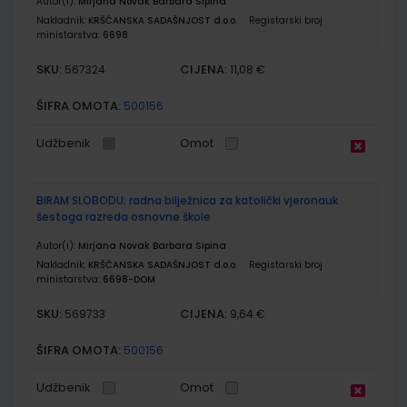
Autor(i):
Mirjana Novak Barbara Sipina
Nakladnik:
KRŠĆANSKA SADAŠNJOST d.o.o.
Registarski broj
ministarstva:
6698
SKU:
CIJENA:
567324
11,08 €
ŠIFRA OMOTA:
500156
Udžbenik
Omot
BIRAM SLOBODU; radna bilježnica za katolički vjeronauk
šestoga razreda osnovne škole
Autor(i):
Mirjana Novak Barbara Sipina
Nakladnik:
KRŠĆANSKA SADAŠNJOST d.o.o.
Registarski broj
ministarstva:
6698-DOM
SKU:
CIJENA:
569733
9,64 €
ŠIFRA OMOTA:
500156
Udžbenik
Omot