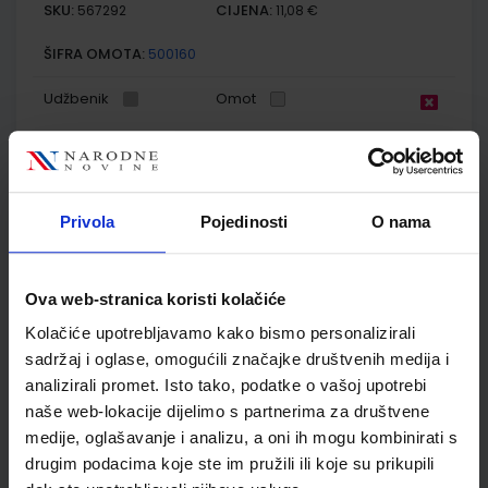
SKU:
CIJENA:
567292
11,08 €
ŠIFRA OMOTA:
500160
Udžbenik
Omot
PRIRODA 6; radna bilježnica iz prirode za šesti razred
osnovne škole
Privola
Pojedinosti
O nama
Autor(i):
Bastić Begić Bakarić Kralj Golub
Nakladnik:
ALFA d.d.
Registarski broj ministarstva:
6563-DOM
SKU:
CIJENA:
567293
12,00 €
Ova web-stranica koristi kolačiće
ŠIFRA OMOTA:
500160
Kolačiće upotrebljavamo kako bismo personalizirali
sadržaj i oglase, omogućili značajke društvenih medija i
Udžbenik
Omot
analizirali promet. Isto tako, podatke o vašoj upotrebi
naše web-lokacije dijelimo s partnerima za društvene
medije, oglašavanje i analizu, a oni ih mogu kombinirati s
GEA 2; udžbenik geografije s dodatnim digitalnim
sadržajima u šestom razredu osnovne škole
drugim podacima koje ste im pružili ili koje su prikupili