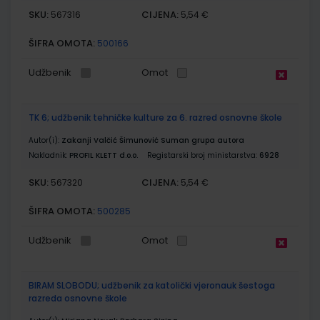
SKU:
CIJENA:
567316
5,54 €
ŠIFRA OMOTA:
500166
Udžbenik
Omot
TK 6; udžbenik tehničke kulture za 6. razred osnovne škole
Autor(i):
Zakanji Valčić Šimunović Suman grupa autora
Nakladnik:
PROFIL KLETT d.o.o.
Registarski broj ministarstva:
6928
SKU:
CIJENA:
567320
5,54 €
ŠIFRA OMOTA:
500285
Udžbenik
Omot
BIRAM SLOBODU; udžbenik za katolički vjeronauk šestoga
razreda osnovne škole