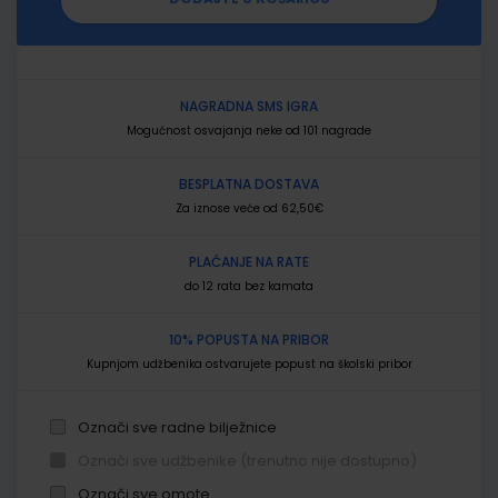
NAGRADNA SMS IGRA
Mogućnost osvajanja neke od 101 nagrade
BESPLATNA DOSTAVA
Za iznose veće od 62,50€
PLAĆANJE NA RATE
do 12 rata bez kamata
10% POPUSTA NA PRIBOR
Kupnjom udžbenika ostvarujete popust na školski pribor
Označi sve radne bilježnice
Označi sve udžbenike (trenutno nije dostupno)
Označi sve omote