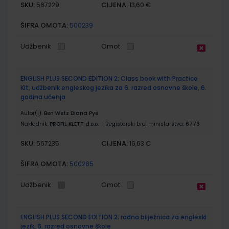
SKU:
CIJENA:
567229
13,60 €
ŠIFRA OMOTA:
500239
Udžbenik
Omot
ENGLISH PLUS SECOND EDITION 2; Class book with Practice
Kit, udžbenik engleskog jezika za 6. razred osnovne škole, 6.
godina učenja
Autor(i):
Ben Wetz Diana Pye
Nakladnik:
PROFIL KLETT d.o.o.
Registarski broj ministarstva:
6773
SKU:
CIJENA:
567235
16,63 €
ŠIFRA OMOTA:
500285
Udžbenik
Omot
ENGLISH PLUS SECOND EDITION 2; radna bilježnica za engleski
jezik, 6. razred osnovne škole