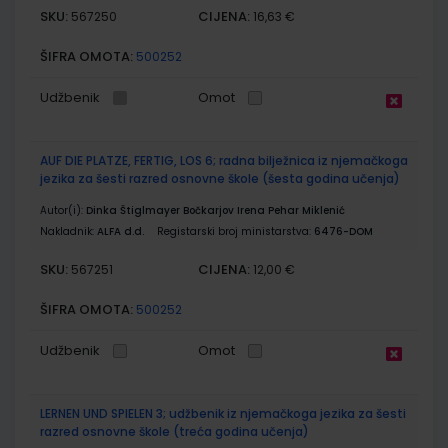
SKU:
CIJENA:
567250
16,63 €
ŠIFRA OMOTA:
500252
Udžbenik
Omot
AUF DIE PLATZE, FERTIG, LOS 6; radna bilježnica iz njemačkoga
jezika za šesti razred osnovne škole (šesta godina učenja)
Autor(i):
Dinka Štiglmayer Bočkarjov Irena Pehar Miklenić
Nakladnik:
ALFA d.d.
Registarski broj ministarstva:
6476-DOM
SKU:
CIJENA:
567251
12,00 €
ŠIFRA OMOTA:
500252
Udžbenik
Omot
LERNEN UND SPIELEN 3; udžbenik iz njemačkoga jezika za šesti
razred osnovne škole (treća godina učenja)