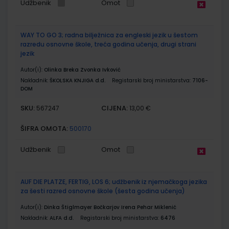
Udžbenik
Omot
WAY TO GO 3; radna bilježnica za engleski jezik u šestom
razredu osnovne škole, treća godina učenja, drugi strani
jezik
Autor(i):
Olinka Breka Zvonka Ivković
Nakladnik:
ŠKOLSKA KNJIGA d.d.
Registarski broj ministarstva:
7106-
DOM
SKU:
CIJENA:
567247
13,00 €
ŠIFRA OMOTA:
500170
Udžbenik
Omot
AUF DIE PLATZE, FERTIG, LOS 6; udžbenik iz njemačkoga jezika
za šesti razred osnovne škole (šesta godina učenja)
Autor(i):
Dinka Štiglmayer Bočkarjov Irena Pehar Miklenić
Nakladnik:
ALFA d.d.
Registarski broj ministarstva:
6476