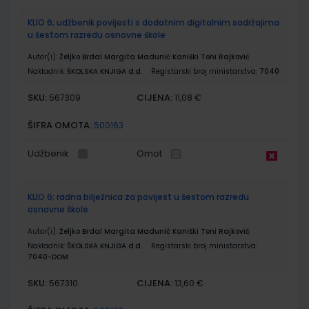
KLIO 6; udžbenik povijesti s dodatnim digitalnim sadržajima
u šestom razredu osnovne škole
Autor(i):
Željko Brdal Margita Madunić Kaniški Toni Rajković
Nakladnik:
ŠKOLSKA KNJIGA d.d.
Registarski broj ministarstva:
7040
SKU:
CIJENA:
567309
11,08 €
ŠIFRA OMOTA:
500163
Udžbenik
Omot
KLIO 6; radna bilježnica za povijest u šestom razredu
osnovne škole
Autor(i):
Željko Brdal Margita Madunić Kaniški Toni Rajković
Nakladnik:
ŠKOLSKA KNJIGA d.d.
Registarski broj ministarstva:
7040-DOM
SKU:
CIJENA:
567310
13,60 €