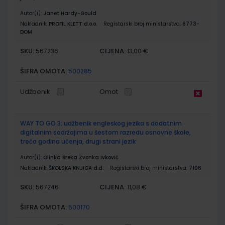
Autor(i):
Janet Hardy-Gould
Nakladnik:
PROFIL KLETT d.o.o.
Registarski broj ministarstva:
6773-
DOM
SKU:
CIJENA:
567236
13,00 €
ŠIFRA OMOTA:
500285
Udžbenik
Omot
WAY TO GO 3; udžbenik engleskog jezika s dodatnim
digitalnim sadržajima u šestom razredu osnovne škole,
treća godina učenja, drugi strani jezik
Autor(i):
Olinka Breka Zvonka Ivković
Nakladnik:
ŠKOLSKA KNJIGA d.d.
Registarski broj ministarstva:
7106
SKU:
CIJENA:
567246
11,08 €
ŠIFRA OMOTA:
500170