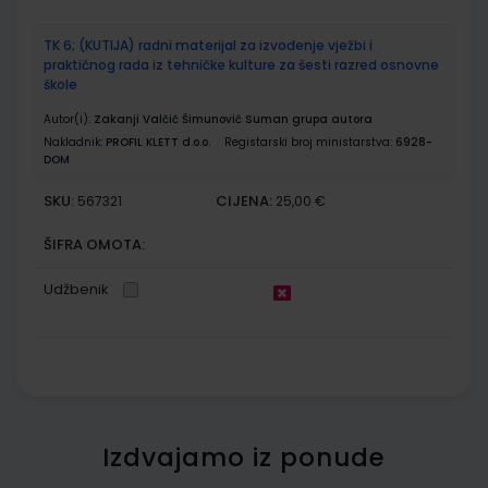
TK 6; (KUTIJA) radni materijal za izvođenje vježbi i
praktičnog rada iz tehničke kulture za šesti razred osnovne
škole
Autor(i):
Zakanji Valčić Šimunović Suman grupa autora
Nakladnik:
PROFIL KLETT d.o.o.
Registarski broj ministarstva:
6928-
DOM
SKU:
CIJENA:
567321
25,00 €
ŠIFRA OMOTA:
Udžbenik
Izdvajamo iz ponude