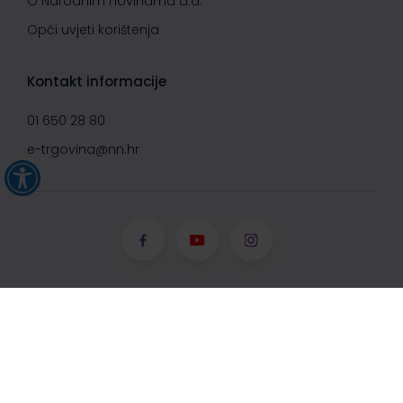
O Narodnim novinama d.d.
Opći uvjeti korištenja
Kontakt informacije
01 650 28 80
e-trgovina@nn.hr