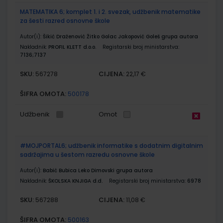
MATEMATIKA 6; komplet 1. i 2. svezak, udžbenik matematike
za šesti razred osnovne škole
Autor(i):
Šikić Draženović Žitko Golac Jakopović Goleš grupa autora
Nakladnik:
PROFIL KLETT d.o.o.
Registarski broj ministarstva:
7136;7137
SKU:
CIJENA:
567278
22,17 €
ŠIFRA OMOTA:
500178
Udžbenik
Omot
#MOJPORTAL6; udžbenik informatike s dodatnim digitalnim
sadržajima u šestom razredu osnovne škole
Autor(i):
Babić Bubica Leko Dimovski grupa autora
Nakladnik:
ŠKOLSKA KNJIGA d.d.
Registarski broj ministarstva:
6978
SKU:
CIJENA:
567288
11,08 €
ŠIFRA OMOTA:
500163