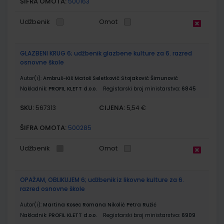
ŠIFRA OMOTA:
500163
Udžbenik
Omot
GLAZBENI KRUG 6; udžbenik glazbene kulture za 6. razred
osnovne škole
Autor(i):
Ambruš-Kiš Matoš Seletković Stojaković Šimunović
Nakladnik:
PROFIL KLETT d.o.o.
Registarski broj ministarstva:
6845
SKU:
CIJENA:
567313
5,54 €
ŠIFRA OMOTA:
500285
Udžbenik
Omot
OPAŽAM, OBLIKUJEM 6; udžbenik iz likovne kulture za 6.
razred osnovne škole
Autor(i):
Martina Kosec Romana Nikolić Petra Ružić
Nakladnik:
PROFIL KLETT d.o.o.
Registarski broj ministarstva:
6909