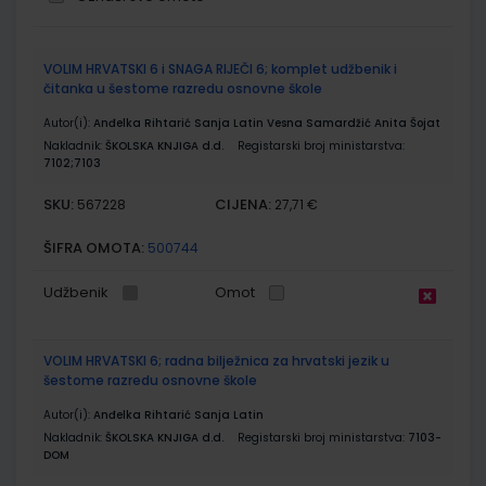
Grupirani
VOLIM HRVATSKI 6 i SNAGA RIJEČI 6; komplet udžbenik i
proizvodi
čitanka u šestome razredu osnovne škole
Autor(i):
Anđelka Rihtarić Sanja Latin Vesna Samardžić Anita Šojat
Nakladnik:
ŠKOLSKA KNJIGA d.d.
Registarski broj ministarstva:
7102;7103
SKU:
CIJENA:
567228
27,71 €
ŠIFRA OMOTA:
500744
Udžbenik
Omot
VOLIM HRVATSKI 6; radna bilježnica za hrvatski jezik u
šestome razredu osnovne škole
Autor(i):
Anđelka Rihtarić Sanja Latin
Nakladnik:
ŠKOLSKA KNJIGA d.d.
Registarski broj ministarstva:
7103-
DOM