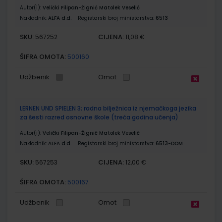
Autor(i):
Velički Filipan-Žignić Matolek Veselić
Nakladnik:
ALFA d.d.
Registarski broj ministarstva:
6513
SKU:
CIJENA:
567252
11,08 €
ŠIFRA OMOTA:
500160
Udžbenik
Omot
LERNEN UND SPIELEN 3; radna bilježnica iz njemačkoga jezika
za šesti razred osnovne škole (treća godina učenja)
Autor(i):
Velički Filipan-Žignić Matolek Veselić
Nakladnik:
ALFA d.d.
Registarski broj ministarstva:
6513-DOM
SKU:
CIJENA:
567253
12,00 €
ŠIFRA OMOTA:
500167
Udžbenik
Omot