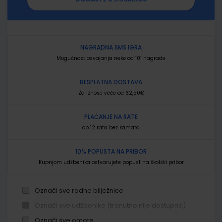
NAGRADNA SMS IGRA
Mogućnost osvajanja neke od 101 nagrade
BESPLATNA DOSTAVA
Za iznose veće od 62,50€
PLAĆANJE NA RATE
do 12 rata bez kamata
10% POPUSTA NA PRIBOR
Kupnjom udžbenika ostvarujete popust na školski pribor
Označi sve radne bilježnice
Označi sve udžbenike (trenutno nije dostupno)
Označi sve omote