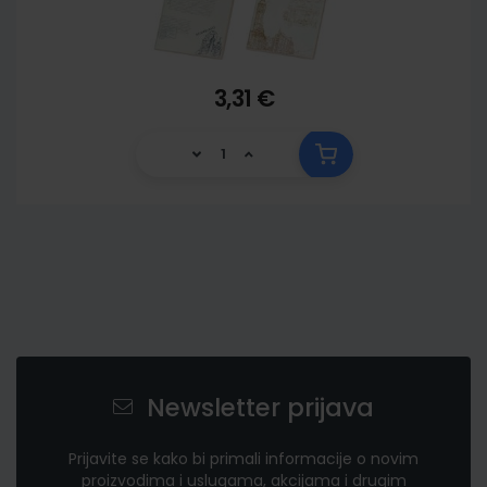
3,31 €
Newsletter prijava
Prijavite se kako bi primali informacije o novim
proizvodima i uslugama, akcijama i drugim