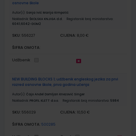
osnovne škole
Autor(i):
Sonja Ivić Marija Krmpotić
Nakladnik:
ŠKOLSKA KNJIGA d.d.
Registarski broj ministarstva:
6041;6042-DOM2
SKU:
CIJENA:
556227
8,00 €
ŠIFRA OMOTA:
Udžbenik
NEW BUILDING BLOCKS 1; udžbenik engleskog jezika za prvi
razred osnovne škole, prva godina učenja
Autor(i):
Čajo Anđel Domljan Knezović Singer
Nakladnik:
PROFIL KLETT d.o.o.
Registarski broj ministarstva:
5984
SKU:
CIJENA:
556029
10,50 €
ŠIFRA OMOTA:
500285