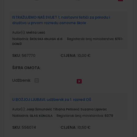
ISTRAŽUJEMO NAŠ SVIJET 1; nastavni listići za prirodu i
društvo u prvom razredu osnovne škole
Autor(i):
Melita Lesić
Nakladnik:
ŠKOLSKA KNJIGA d.d.
Registarski broj ministarstva:
6151-
DOM3
SKU:
CIJENA:
567770
10,00 €
ŠIFRA OMOTA:
Udžbenik
U BOŽJOJ LJUBAVI; udžbenik za 1. razred OŠ
Autor(i):
Josip Šimunović Tihana Petković Suzana Lipovac
Nakladnik:
GLAS KONCILA
Registarski broj ministarstva:
6079
SKU:
CIJENA:
556074
10,50 €