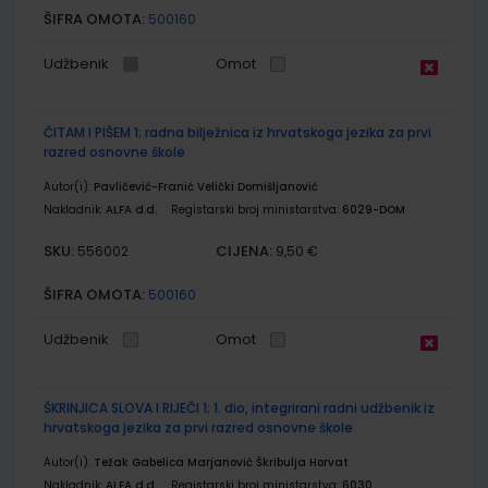
ŠIFRA OMOTA:
500160
Udžbenik
Omot
ČITAM I PIŠEM 1; radna bilježnica iz hrvatskoga jezika za prvi
razred osnovne škole
Autor(i):
Pavličević-Franić Velički Domišljanović
Nakladnik:
ALFA d.d.
Registarski broj ministarstva:
6029-DOM
SKU:
CIJENA:
556002
9,50 €
ŠIFRA OMOTA:
500160
Udžbenik
Omot
ŠKRINJICA SLOVA I RIJEČI 1; 1. dio, integrirani radni udžbenik iz
hrvatskoga jezika za prvi razred osnovne škole
Autor(i):
Težak Gabelica Marjanović Škribulja Horvat
Nakladnik:
ALFA d.d.
Registarski broj ministarstva:
6030