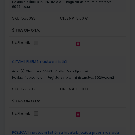
Nakladnik:
ŠKOLSKA KNJIGA d.d.
Registarski broj ministarstva:
6043-DOM
SKU:
CIJENA:
556093
8,00 €
ŠIFRA OMOTA:
Udžbenik
ČITAM I PIŠEM 1; nastavni listići
Autor(i):
Vladimira Velički Vlatka Domišljanović
Nakladnik:
ALFA d.d.
Registarski broj ministarstva:
6029-DOM2
SKU:
CIJENA:
556235
8,00 €
ŠIFRA OMOTA:
Udžbenik
PČELICA 1; nastavni listići za hrvatski jezik u prvom razredu