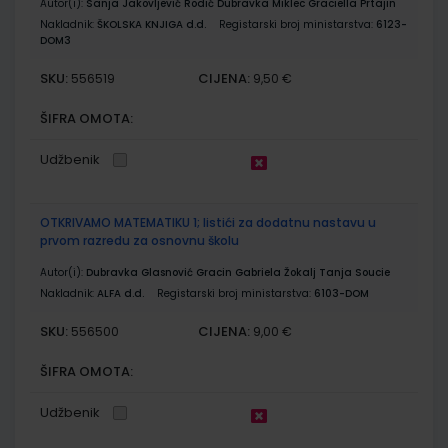
Autor(i):
Sanja Jakovljević Rodić Dubravka Miklec Graciella Prtajin
Nakladnik:
ŠKOLSKA KNJIGA d.d.
Registarski broj ministarstva:
6123-
DOM3
SKU:
CIJENA:
556519
9,50 €
ŠIFRA OMOTA:
Udžbenik
OTKRIVAMO MATEMATIKU 1; listići za dodatnu nastavu u
prvom razredu za osnovnu školu
Autor(i):
Dubravka Glasnović Gracin Gabriela Žokalj Tanja Soucie
Nakladnik:
ALFA d.d.
Registarski broj ministarstva:
6103-DOM
SKU:
CIJENA:
556500
9,00 €
ŠIFRA OMOTA:
Udžbenik