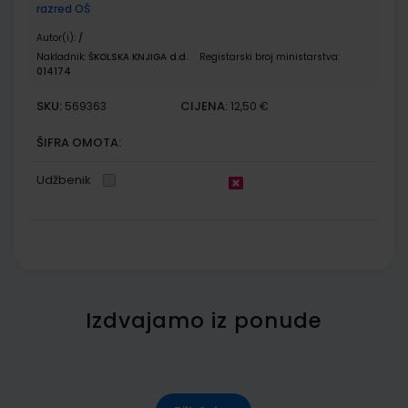
razred OŠ
Autor(i):
/
Nakladnik:
ŠKOLSKA KNJIGA d.d.
Registarski broj ministarstva:
014174
SKU:
CIJENA:
569363
12,50 €
ŠIFRA OMOTA:
Udžbenik
Izdvajamo iz ponude