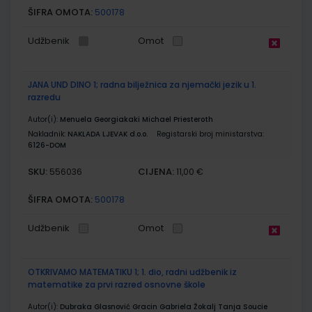
ŠIFRA OMOTA:
500178
Udžbenik
Omot
JANA UND DINO 1; radna bilježnica za njemački jezik u 1.
razredu
Autor(i):
Menuela Georgiakaki Michael Priesteroth
Nakladnik:
NAKLADA LJEVAK d.o.o.
Registarski broj ministarstva:
6126-DOM
SKU:
CIJENA:
556036
11,00 €
ŠIFRA OMOTA:
500178
Udžbenik
Omot
OTKRIVAMO MATEMATIKU 1; 1. dio, radni udžbenik iz
matematike za prvi razred osnovne škole
Autor(i):
Dubraka Glasnović Gracin Gabriela Žokalj Tanja Soucie