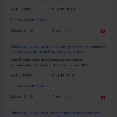
SKU:
CIJENA:
556003
13,13 €
ŠIFRA OMOTA:
500179
Udžbenik
Omot
ŠKRINJICA SLOVA I RIJEČI 1; 2. dio, integrirani radni udžbenik iz
hrvatskoga jezika za prvi razred osnovne škole
Autor(i):
Težak Gabelica Marjanović Škribulja Horvat
Nakladnik:
ALFA d.d.
Registarski broj ministarstva:
6031
SKU:
CIJENA:
556004
13,11 €
ŠIFRA OMOTA:
500179
Udžbenik
Omot
ŠKRINJICA SLOVA I RIJEČI 1; radna bilježnica iz hrvatskoga