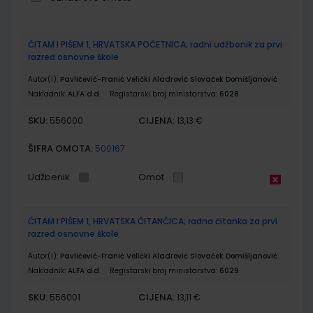
Grupirani
ČITAM I PIŠEM 1, HRVATSKA POČETNICA; radni udžbenik za prvi
proizvodi
razred osnovne škole
Autor(i):
Pavličević-Franić Velički Aladrović Slovaček Domišljanović
Nakladnik:
ALFA d.d.
Registarski broj ministarstva:
6028
SKU:
CIJENA:
556000
13,13 €
ŠIFRA OMOTA:
500167
Udžbenik
Omot
ČITAM I PIŠEM 1, HRVATSKA ČITANČICA; radna čitanka za prvi
razred osnovne škole
Autor(i):
Pavličević-Franić Velički Aladrović Slovaček Domišljanović
Nakladnik:
ALFA d.d.
Registarski broj ministarstva:
6029
SKU:
CIJENA:
556001
13,11 €