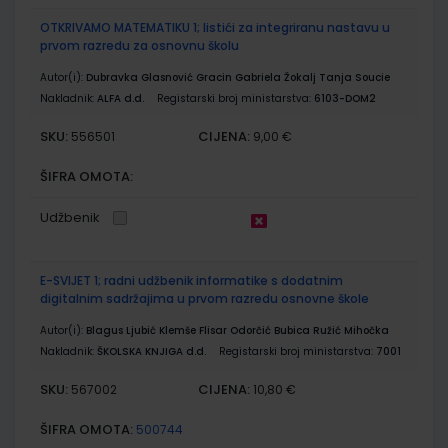
OTKRIVAMO MATEMATIKU 1; listići za integriranu nastavu u
prvom razredu za osnovnu školu
Autor(i):
Dubravka Glasnović Gracin Gabriela Žokalj Tanja Soucie
Nakladnik:
ALFA d.d.
Registarski broj ministarstva:
6103-DOM2
SKU:
CIJENA:
556501
9,00 €
ŠIFRA OMOTA:
Udžbenik
E-SVIJET 1; radni udžbenik informatike s dodatnim
digitalnim sadržajima u prvom razredu osnovne škole
Autor(i):
Blagus Ljubić Klemše Flisar Odorčić Bubica Ružić Mihočka
Nakladnik:
ŠKOLSKA KNJIGA d.d.
Registarski broj ministarstva:
7001
SKU:
CIJENA:
567002
10,80 €
ŠIFRA OMOTA:
500744