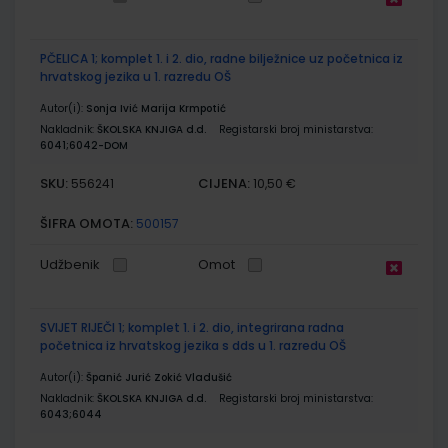
PČELICA 1; komplet 1. i 2. dio, radne bilježnice uz početnica iz
hrvatskog jezika u 1. razredu OŠ
Autor(i):
Sonja Ivić Marija Krmpotić
Nakladnik:
ŠKOLSKA KNJIGA d.d.
Registarski broj ministarstva:
6041;6042-DOM
SKU:
CIJENA:
556241
10,50 €
ŠIFRA OMOTA:
500157
Udžbenik
Omot
SVIJET RIJEČI 1; komplet 1. i 2. dio, integrirana radna
početnica iz hrvatskog jezika s dds u 1. razredu OŠ
Autor(i):
Španić Jurić Zokić Vladušić
Nakladnik:
ŠKOLSKA KNJIGA d.d.
Registarski broj ministarstva:
6043;6044