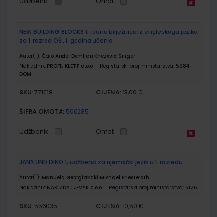
Udžbenik
Omot
NEW BUILDING BLOCKS 1; radna bilježnica iz engleskoga jezika
za 1. razred OŠ., I. godina učenja
Autor(i):
Čajo Anđel Domljan Knezović Singer
Nakladnik:
PROFIL KLETT d.o.o.
Registarski broj ministarstva:
5984-
DOM
SKU:
CIJENA:
771018
13,00 €
ŠIFRA OMOTA:
500285
Udžbenik
Omot
JANA UND DINO 1; udžbenik za njemački jezik u 1. razredu
Autor(i):
Manuela Georgiakaki Michael Priesteroth
Nakladnik:
NAKLADA LJEVAK d.o.o.
Registarski broj ministarstva:
6126
SKU:
CIJENA:
556035
10,50 €