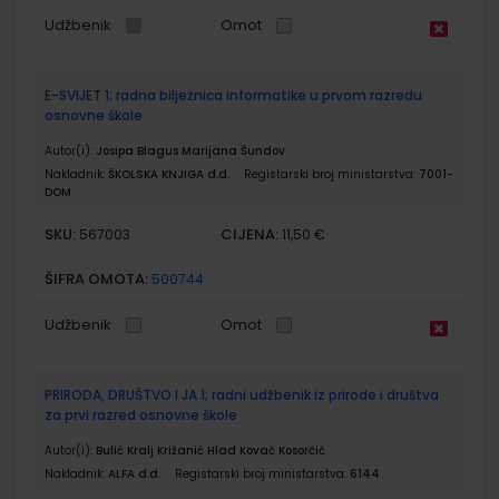
Udžbenik
Omot
E-SVIJET 1; radna bilježnica informatike u prvom razredu
osnovne škole
Autor(i):
Josipa Blagus Marijana Šundov
Nakladnik:
ŠKOLSKA KNJIGA d.d.
Registarski broj ministarstva:
7001-
DOM
SKU:
CIJENA:
567003
11,50 €
ŠIFRA OMOTA:
500744
Udžbenik
Omot
PRIRODA, DRUŠTVO I JA 1; radni udžbenik iz prirode i društva
za prvi razred osnovne škole
Autor(i):
Bulić Kralj Križanić Hlad Kovač Kosorčić
Nakladnik:
ALFA d.d.
Registarski broj ministarstva:
6144