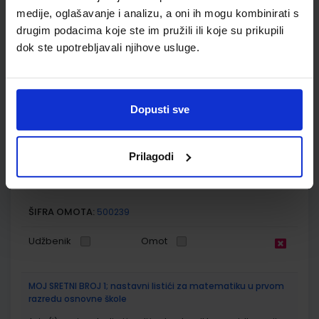
medije, oglašavanje i analizu, a oni ih mogu kombinirati s
ŠIFRA OMOTA:
500239
drugim podacima koje ste im pružili ili koje su prikupili
dok ste upotrebljavali njihove usluge.
Udžbenik
Omot
MOJ SRETNI BROJ 1; zbirka zadatka za matematiku u prvom
razredu osnovne škole
Dopusti sve
Autor(i):
Dubravka Miklec Sanja Jakovljević Rogić Graciella Prtajin
Nakladnik:
ŠKOLSKA KNJIGA d.d.
Registarski broj ministarstva:
6123-
Prilagodi
DOM2
SKU:
CIJENA:
556059
12,00 €
ŠIFRA OMOTA:
500239
Udžbenik
Omot
MOJ SRETNI BROJ 1; nastavni listići za matematiku u prvom
razredu osnovne škole