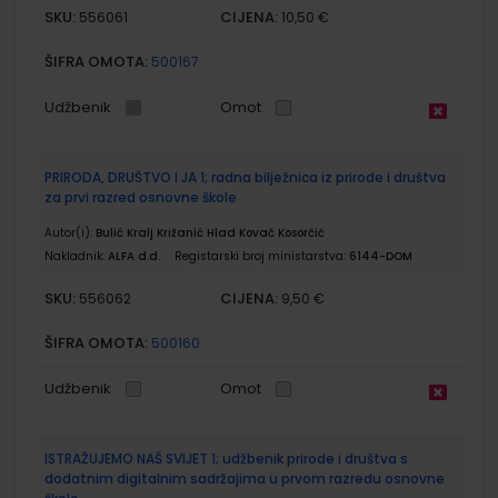
SKU:
CIJENA:
556061
10,50 €
ŠIFRA OMOTA:
500167
Udžbenik
Omot
PRIRODA, DRUŠTVO I JA 1; radna bilježnica iz prirode i društva
za prvi razred osnovne škole
Autor(i):
Bulić Kralj Križanić Hlad Kovač Kosorčić
Nakladnik:
ALFA d.d.
Registarski broj ministarstva:
6144-DOM
SKU:
CIJENA:
556062
9,50 €
ŠIFRA OMOTA:
500160
Udžbenik
Omot
ISTRAŽUJEMO NAŠ SVIJET 1; udžbenik prirode i društva s
dodatnim digitalnim sadržajima u prvom razredu osnovne