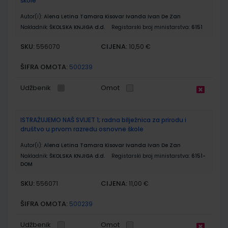
škole
Autor(i):
Alena Letina Tamara Kisovar Ivanda Ivan De Zan
Nakladnik:
ŠKOLSKA KNJIGA d.d.
Registarski broj ministarstva:
6151
SKU:
CIJENA:
556070
10,50 €
ŠIFRA OMOTA:
500239
Udžbenik
Omot
ISTRAŽUJEMO NAŠ SVIJET 1; radna bilježnica za prirodu i
društvo u prvom razredu osnovne škole
Autor(i):
Alena Letina Tamara Kisovar Ivanda Ivan De Zan
Nakladnik:
ŠKOLSKA KNJIGA d.d.
Registarski broj ministarstva:
6151-
DOM
SKU:
CIJENA:
556071
11,00 €
ŠIFRA OMOTA:
500239
Udžbenik
Omot