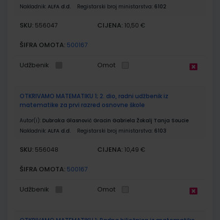
Nakladnik:
ALFA d.d.
Registarski broj ministarstva:
6102
SKU:
CIJENA:
556047
10,50 €
ŠIFRA OMOTA:
500167
Udžbenik
Omot
OTKRIVAMO MATEMATIKU 1; 2. dio, radni udžbenik iz
matematike za prvi razred osnovne škole
Autor(i):
Dubraka Glasnović Gracin Gabriela Žokalj Tanja Soucie
Nakladnik:
ALFA d.d.
Registarski broj ministarstva:
6103
SKU:
CIJENA:
556048
10,49 €
ŠIFRA OMOTA:
500167
Udžbenik
Omot