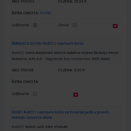
SKU:
CIJENA:
556253
26,24 €
ŠIFRA OMOTA:
500161
Udžbenik
Omot
ŠKRINJICA SLOVA I RIJEČI 1; nastavni listići
Autor(i):
Vesna Marjanović Marina Gabelica Andrea Škribulja Horvat
Nakladnik:
ALFA d.d.
Registarski broj ministarstva:
6031-DOM2
SKU:
CIJENA:
556198
8,00 €
ŠIFRA OMOTA:
Udžbenik
SVIJET RIJEČI 1; nastavni listići za hrvatski jezik u prvom
razredu osnovne škole
Autor(i):
Španić Jurić Zokić Vladušić