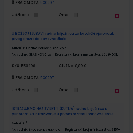
ŠIFRA OMOTA:
500297
Udžbenik
Omot
U BOŽJOJ LJUBAVI; radna bilježnica za katolički vjeronauk
prvoga razreda osnovne škole
Autor(i):
Tihana Petković Ana Volf
Nakladnik:
GLAS KONCILA
Registarski broj ministarstva:
6079-DOM
SKU:
CIJENA:
556498
8,80 €
ŠIFRA OMOTA:
500297
Udžbenik
Omot
ISTRAŽUJEMO NAŠ SVIJET 1; (KUTIJA) radna bilježnica s
priborom za istraživanje u prvom razredu osnovne škole
Autor(i):
/
Nakladnik:
ŠKOLSKA KNJIGA d.d.
Registarski broj ministarstva:
6151-