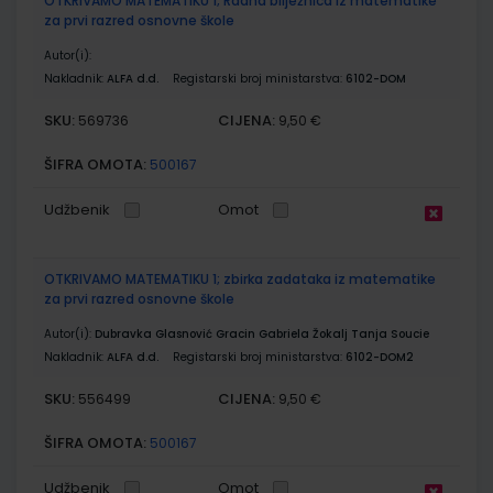
OTKRIVAMO MATEMATIKU 1; Radna bilježnica iz matematike
za prvi razred osnovne škole
Autor(i):
Nakladnik:
ALFA d.d.
Registarski broj ministarstva:
6102-DOM
SKU:
CIJENA:
569736
9,50 €
ŠIFRA OMOTA:
500167
Udžbenik
Omot
OTKRIVAMO MATEMATIKU 1; zbirka zadataka iz matematike
za prvi razred osnovne škole
Autor(i):
Dubravka Glasnović Gracin Gabriela Žokalj Tanja Soucie
Nakladnik:
ALFA d.d.
Registarski broj ministarstva:
6102-DOM2
SKU:
CIJENA:
556499
9,50 €
ŠIFRA OMOTA:
500167
Udžbenik
Omot