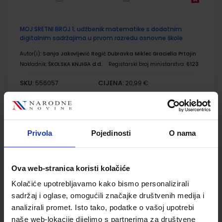
MOJ SRETNI BROJ 1; udžbenik matematike s dodatnim
digitalnim sadržajima u prvom razredu osnovne škole
Autor(i):
Sanja Jakovljević Rogić Dubravka Miklec Graciella Prtajin
Nakladnik:
ŠKOLSKA KNJIGA d.d.
Registarski broj ministarstva:
6123
SKU:
CIJENA:
556057
20,99 €
ŠIFRA OMOTA:
500239
Udžbenik
Omot
Privola
Pojedinosti
O nama
MOJ SRETNI BROJ 1; radna bilježnica za matematiku u prvom
razredu osnovne škole
Ova web-stranica koristi kolačiće
Autor(i):
Dubravka Miklec Sanja Jakovljević Rogić Graciella Prtajin
Kolačiće upotrebljavamo kako bismo personalizirali
Nakladnik:
ŠKOLSKA KNJIGA d.d.
Registarski broj ministarstva:
6123-
sadržaj i oglase, omogućili značajke društvenih medija i
DOM
analizirali promet. Isto tako, podatke o vašoj upotrebi
SKU:
CIJENA:
556058
10,50 €
naše web-lokacije dijelimo s partnerima za društvene