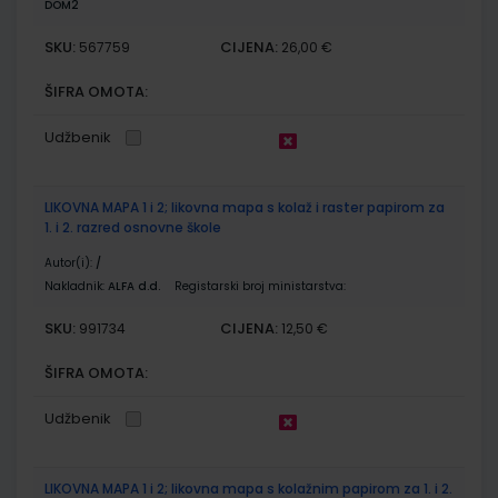
DOM2
SKU:
CIJENA:
567759
26,00 €
ŠIFRA OMOTA:
Udžbenik
LIKOVNA MAPA 1 i 2; likovna mapa s kolaž i raster papirom za
1. i 2. razred osnovne škole
Autor(i):
/
Nakladnik:
ALFA d.d.
Registarski broj ministarstva:
SKU:
CIJENA:
991734
12,50 €
ŠIFRA OMOTA:
Udžbenik
LIKOVNA MAPA 1 i 2; likovna mapa s kolažnim papirom za 1. i 2.