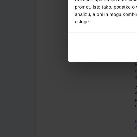
promet. Isto tako, podatke o 
analizu, a oni ih mogu kombini
usluge.
A
A