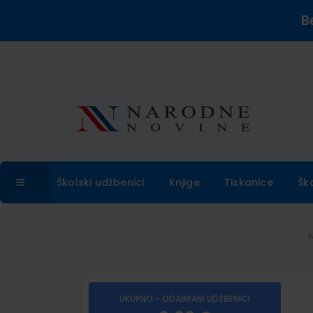
B
Školski udžbenici
Knjige
Tiskanice
Šk
UKUPNO - ODABRANI UDŽBENICI