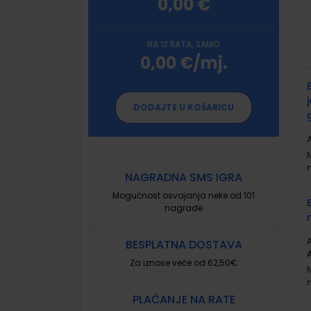
0,00 €
NA 12 RATA, SAMO
0,00 €/mj.
G
p
DODAJTE U KOŠARICU
A
NAGRADNA SMS IGRA
Mogućnost osvajanja neke od 101
nagrade
A
BESPLATNA DOSTAVA
Za iznose veće od 62,50€
PLAĆANJE NA RATE