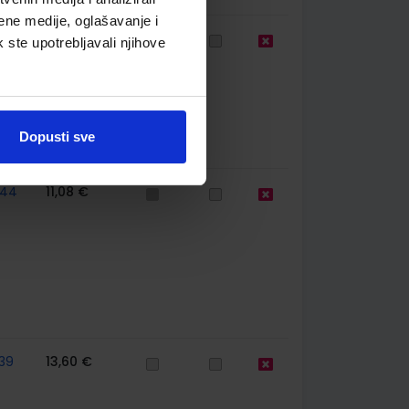
ene medije, oglašavanje i
77
13,60 €
k ste upotrebljavali njihove
Dopusti sve
744
11,08 €
39
13,60 €