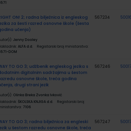
6571
RIGHT ON! 2; radna bilježnica iz engleskog
567234
5001
jezika za šesti razred osnovne škole (šesta
godina učenja)
utor(i):
Jenny Dooley
Nakladnik:
ALFA d.d.
Registarski broj ministarstva:
6571-DOM
WAY TO GO 3; udžbenik engleskog jezika s
567246
5001
dodatnim digitalnim sadržajima u šestom
razredu osnovne škole, treća godina
učenja, drugi strani jezik
utor(i):
Olinka Breka Zvonka Ivković
Nakladnik:
ŠKOLSKA KNJIGA d.d.
Registarski broj
ministarstva:
7106
WAY TO GO 3; radna bilježnica za engleski
567247
5001
jezik u šestom razredu osnovne škole, treća