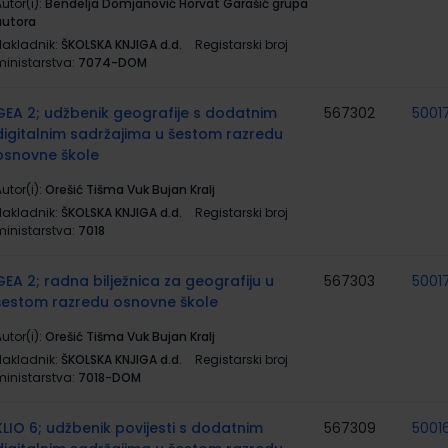
utor(i):
Bendelja Domjanović Horvat Garašić grupa
autora
Nakladnik:
ŠKOLSKA KNJIGA d.d.
Registarski broj
ministarstva:
7074-DOM
GEA 2; udžbenik geografije s dodatnim
567302
5001
digitalnim sadržajima u šestom razredu
osnovne škole
utor(i):
Orešić Tišma Vuk Bujan Kralj
Nakladnik:
ŠKOLSKA KNJIGA d.d.
Registarski broj
ministarstva:
7018
GEA 2; radna bilježnica za geografiju u
567303
5001
šestom razredu osnovne škole
utor(i):
Orešić Tišma Vuk Bujan Kralj
Nakladnik:
ŠKOLSKA KNJIGA d.d.
Registarski broj
ministarstva:
7018-DOM
KLIO 6; udžbenik povijesti s dodatnim
567309
5001