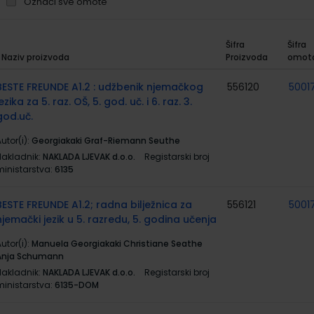
Označi sve omote
Šifra
Šifra
Naziv proizvoda
Proizvoda
omot
rupirani
roizvodi
BESTE FREUNDE A1.2 : udžbenik njemačkog
556120
5001
jezika za 5. raz. OŠ, 5. god. uč. i 6. raz. 3.
god.uč.
utor(i):
Georgiakaki Graf-Riemann Seuthe
Nakladnik:
NAKLADA LJEVAK d.o.o.
Registarski broj
ministarstva:
6135
BESTE FREUNDE A1.2; radna bilježnica za
556121
5001
njemački jezik u 5. razredu, 5. godina učenja
utor(i):
Manuela Georgiakaki Christiane Seathe
Anja Schumann
Nakladnik:
NAKLADA LJEVAK d.o.o.
Registarski broj
ministarstva:
6135-DOM