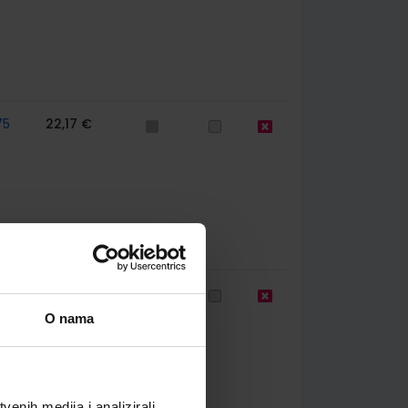
75
22,17 €
63
11,08 €
O nama
enih medija i analizirali