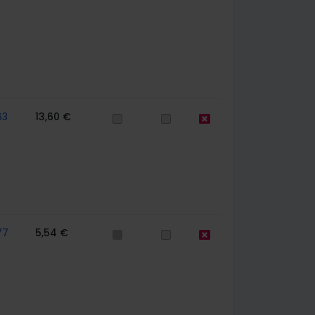
63
13,60 €
77
5,54 €