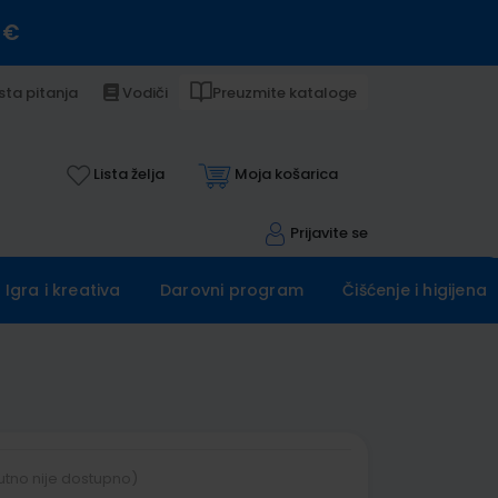
 €
sta pitanja
Vodiči
Preuzmite kataloge
Lista želja
Moja košarica
Prijavite se
Igra i kreativa
Darovni program
Čišćenje i higijena
utno nije dostupno)