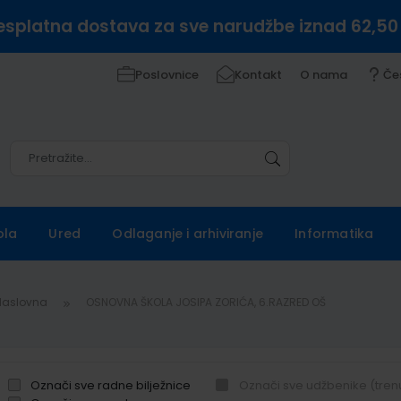
esplatna dostava za sve narudžbe iznad 62,50
Poslovnice
Kontakt
O nama
Če
Pretražite
Pretražite
ola
Ured
Odlaganje i arhiviranje
Informatika
Naslovna
OSNOVNA ŠKOLA JOSIPA ZORIĆA, 6.RAZRED OŠ
Označi sve radne bilježnice
Označi sve udžbenike (tren