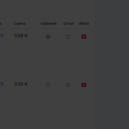
a
Cijena
Udžbenik
Omot
Ukloni
78
11,08 €
78
11,00 €