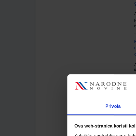
A
A
Privola
A
Ova web-stranica koristi kol
Kolačiće upotrebljavamo kako 