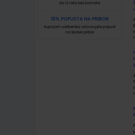
do 12 rata bez kamata
10% POPUSTA NA PRIBOR
A
Kupnjom udžbenika ostvarujete popust
na školski pribor
A
A