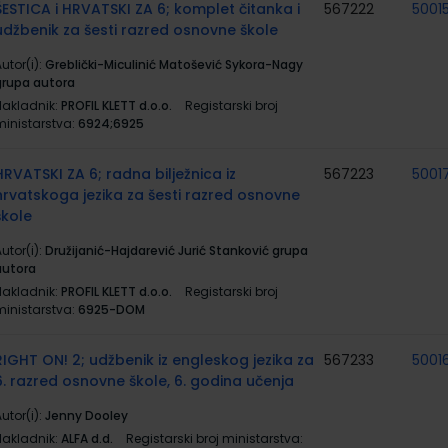
ŠESTICA i HRVATSKI ZA 6; komplet čitanka i
567222
5001
udžbenik za šesti razred osnovne škole
utor(i):
Greblički-Miculinić Matošević Sykora-Nagy
grupa autora
Nakladnik:
PROFIL KLETT d.o.o.
Registarski broj
ministarstva:
6924;6925
HRVATSKI ZA 6; radna bilježnica iz
567223
5001
hrvatskoga jezika za šesti razred osnovne
škole
utor(i):
Družijanić-Hajdarević Jurić Stanković grupa
autora
Nakladnik:
PROFIL KLETT d.o.o.
Registarski broj
ministarstva:
6925-DOM
RIGHT ON! 2; udžbenik iz engleskog jezika za
567233
5001
6. razred osnovne škole, 6. godina učenja
utor(i):
Jenny Dooley
Nakladnik:
ALFA d.d.
Registarski broj ministarstva: