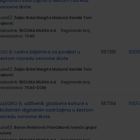
digitalnim sadržajima u šestom razredu
osnovne škole
utor(i):
Željko Brdal Margita Madunić Kaniški Toni
Rajković
Nakladnik:
ŠKOLSKA KNJIGA d.d.
Registarski broj
ministarstva:
7040
KLIO 6; radna bilježnica za povijest u
567310
5001
šestom razredu osnovne škole
utor(i):
Željko Brdal Margita Madunić Kaniški Toni
Rajković
Nakladnik:
ŠKOLSKA KNJIGA d.d.
Registarski broj
ministarstva:
7040-DOM
ALLEGRO 6; udžbenik glazbene kulture s
567314
5001
dodatnim digitalnim sadržajima u šestom
razredu osnovne škole
utor(i):
Banov Brđanović Frančišković Ivančić grupa
autora