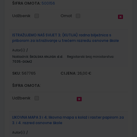
ŠIFRA OMOTA:
500156
Udžbenik
Omot
ISTRAŽUJEMO NAŠ SVIJET 3; (KUTIJA) radna bilježnica s
priborom za istraživanje u trećem razredu osnovne škole
Autor(i):
/
Nakladnik:
ŠKOLSKA KNJIGA d.d.
Registarski broj ministarstva:
7035-DOM2
SKU:
CIJENA:
567765
26,00 €
ŠIFRA OMOTA:
Udžbenik
LIKOVNA MAPA 3 i 4; likovna mapa s kolaž i raster papirom za
3. i 4. razred osnovne škole
Autor(i):
/