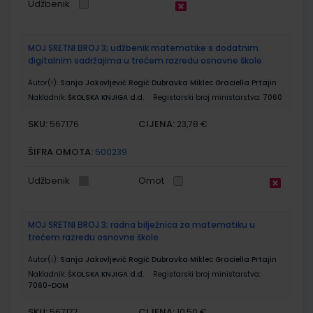
Udžbenik
MOJ SRETNI BROJ 3; udžbenik matematike s dodatnim
digitalnim sadržajima u trećem razredu osnovne škole
Autor(i):
Sanja Jakovljević Rogić Dubravka Miklec Graciella Prtajin
Nakladnik:
ŠKOLSKA KNJIGA d.d.
Registarski broj ministarstva:
7060
SKU:
CIJENA:
567176
23,78 €
ŠIFRA OMOTA:
500239
Udžbenik
Omot
MOJ SRETNI BROJ 3; radna bilježnica za matematiku u
trećem razredu osnovne škole
Autor(i):
Sanja Jakovljević Rogić Dubravka Miklec Graciella Prtajin
Nakladnik:
ŠKOLSKA KNJIGA d.d.
Registarski broj ministarstva:
7060-DOM
SKU:
CIJENA:
567177
10,50 €