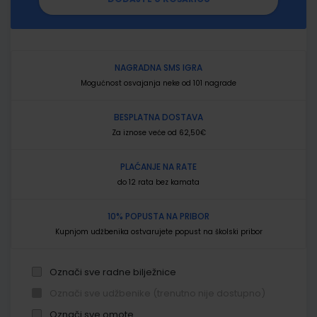
NAGRADNA SMS IGRA
Mogućnost osvajanja neke od 101 nagrade
BESPLATNA DOSTAVA
Za iznose veće od 62,50€
PLAĆANJE NA RATE
do 12 rata bez kamata
10% POPUSTA NA PRIBOR
Kupnjom udžbenika ostvarujete popust na školski pribor
Označi sve radne bilježnice
Označi sve udžbenike (trenutno nije dostupno)
Označi sve omote