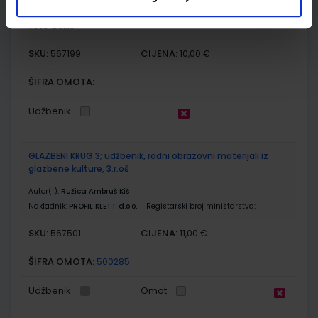
Autor(i):
Majda Bučanac
Nakladnik:
ŠKOLSKA KNJIGA d.d.
Registarski broj ministarstva:
7035-DOM3
SKU:
CIJENA:
567199
10,00 €
ŠIFRA OMOTA:
Udžbenik
GLAZBENI KRUG 3; udžbenik, radni obrazovni materijali iz
glazbene kulture, 3.r.oš
Autor(i):
Ružica Ambruš Kiš
Nakladnik:
PROFIL KLETT d.o.o.
Registarski broj ministarstva:
SKU:
CIJENA:
567501
11,00 €
ŠIFRA OMOTA:
500285
Udžbenik
Omot