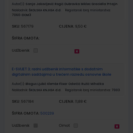
Autor(i):
Sanja Jakovljević Rogić Dubravka Miklec Graciella Prtajin
Nakladnik:
ŠKOLSKA KNJIGA d.d.
Registarski broj ministarstva:
7060-DOM3
SKU:
CIJENA:
567179
9,50 €
ŠIFRA OMOTA:
Udžbenik
E-SVIJET 3; radni udžbenik informatike s dodatnim
digitalnim sadržajima u trećem razredu osnovne škole
Autor(i):
Blagus Ljubić Klemše Flisar Odorčić Ružić Mihočka
Nakladnik:
ŠKOLSKA KNJIGA d.d.
Registarski broj ministarstva:
7003
SKU:
CIJENA:
567184
11,88 €
ŠIFRA OMOTA:
500239
Udžbenik
Omot