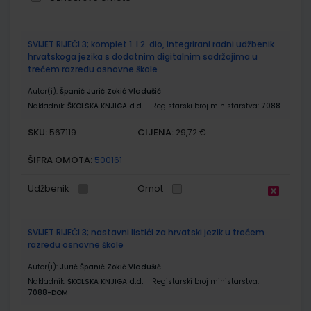
Grupirani
SVIJET RIJEČI 3; komplet 1. I 2. dio, integrirani radni udžbenik
proizvodi
hrvatskoga jezika s dodatnim digitalnim sadržajima u
trećem razredu osnovne škole
Autor(i):
Španić Jurić Zokić Vladušić
Nakladnik:
ŠKOLSKA KNJIGA d.d.
Registarski broj ministarstva:
7088
SKU:
CIJENA:
567119
29,72 €
ŠIFRA OMOTA:
500161
Udžbenik
Omot
SVIJET RIJEČI 3; nastavni listići za hrvatski jezik u trećem
razredu osnovne škole
Autor(i):
Jurić Španić Zokić Vladušić
Nakladnik:
ŠKOLSKA KNJIGA d.d.
Registarski broj ministarstva:
7088-DOM