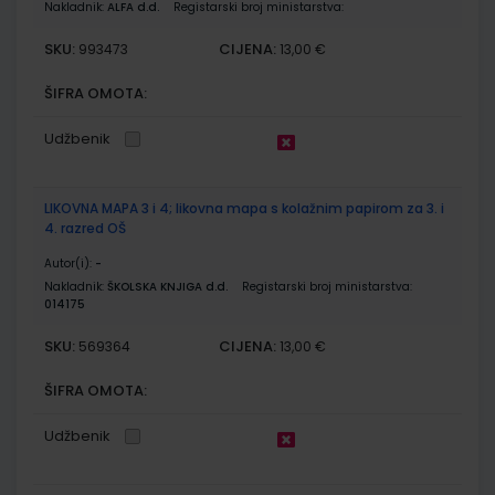
Nakladnik:
ALFA d.d.
Registarski broj ministarstva:
SKU:
CIJENA:
993473
13,00 €
ŠIFRA OMOTA:
Udžbenik
LIKOVNA MAPA 3 i 4; likovna mapa s kolažnim papirom za 3. i
4. razred OŠ
Autor(i):
-
Nakladnik:
ŠKOLSKA KNJIGA d.d.
Registarski broj ministarstva:
014175
SKU:
CIJENA:
569364
13,00 €
ŠIFRA OMOTA:
Udžbenik