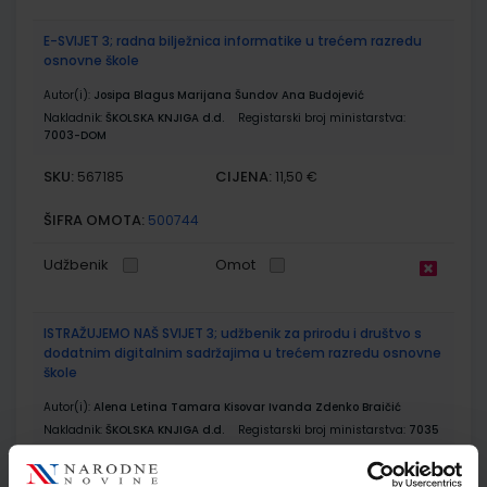
E-SVIJET 3; radna bilježnica informatike u trećem razredu
osnovne škole
Autor(i):
Josipa Blagus Marijana Šundov Ana Budojević
Nakladnik:
ŠKOLSKA KNJIGA d.d.
Registarski broj ministarstva:
7003-DOM
SKU:
CIJENA:
567185
11,50 €
ŠIFRA OMOTA:
500744
Udžbenik
Omot
ISTRAŽUJEMO NAŠ SVIJET 3; udžbenik za prirodu i društvo s
dodatnim digitalnim sadržajima u trećem razredu osnovne
škole
Autor(i):
Alena Letina Tamara Kisovar Ivanda Zdenko Braičić
Nakladnik:
ŠKOLSKA KNJIGA d.d.
Registarski broj ministarstva:
7035
SKU:
CIJENA:
567197
11,88 €