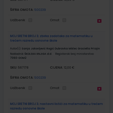
ŠIFRA OMOTA:
500239
Udžbenik
Omot
MOJ SRETNI BROJ 3; zbirka zadataka za matematiku u
trećem razredu osnovne škole
Autor(i):
Sanja Jakovljević Rogić Dubravka Miklec Graciella Prtajin
Nakladnik:
ŠKOLSKA KNJIGA d.d.
Registarski broj ministarstva:
7060-DOM2
SKU:
CIJENA:
567178
12,00 €
ŠIFRA OMOTA:
500239
Udžbenik
Omot
MOJ SRETNI BROJ 3; nastavni listići za matematiku u trećem
razredu osnovne škole