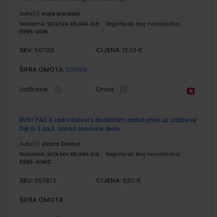
Autor(i):
Maja Mardešić
Nakladnik:
ŠKOLSKA KNJIGA d.d.
Registarski broj ministarstva:
6995-DOM
SKU:
CIJENA:
567136
13,00 €
ŠIFRA OMOTA:
500158
Udžbenik
Omot
BUSY PAD 3; radni listovi s dodatnim zadatcima uz udžbenik
Dip in 3 za 3. razred osnovne škole
Autor(i):
Vlasta Živković
Nakladnik:
ŠKOLSKA KNJIGA d.d.
Registarski broj ministarstva:
6995-DOM2
SKU:
CIJENA:
567872
9,50 €
ŠIFRA OMOTA: