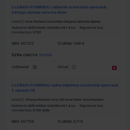
U LJUBAVI I POMIRENJU; udžbenik za katolički vjeronauk
trećega razreda osnovne škole
Autor(i):
Ante Pavlović Ivica Pažin Mirjana Džambo Šporec
Nakladnik:
KRŠĆANSKA SADAŠNJOST d.o.o.
Registarski broj
ministarstva:
6700
SKU:
CIJENA:
567202
11,88 €
ŠIFRA OMOTA:
500156
Udžbenik
Omot
U LJUBAVI I POMIRENJU; radna bilježnica za katolički vjeronauk
3. razreda OŠ
Autor(i):
Tihana Petković Ana Volf Ivica Pažin Ante Pavlović
Nakladnik:
KRŠĆANSKA SADAŠNJOST d.o.o.
Registarski broj
ministarstva:
6700-DOM
SKU:
CIJENA:
567758
8,71 €