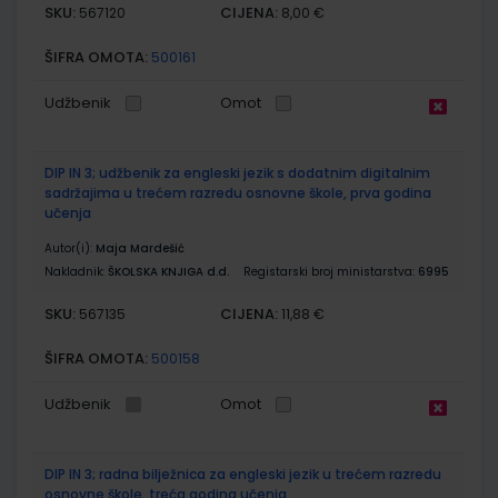
SKU:
CIJENA:
567120
8,00 €
ŠIFRA OMOTA:
500161
Udžbenik
Omot
DIP IN 3; udžbenik za engleski jezik s dodatnim digitalnim
sadržajima u trećem razredu osnovne škole, prva godina
učenja
Autor(i):
Maja Mardešić
Nakladnik:
ŠKOLSKA KNJIGA d.d.
Registarski broj ministarstva:
6995
SKU:
CIJENA:
567135
11,88 €
ŠIFRA OMOTA:
500158
Udžbenik
Omot
DIP IN 3; radna bilježnica za engleski jezik u trećem razredu
osnovne škole, treća godina učenja