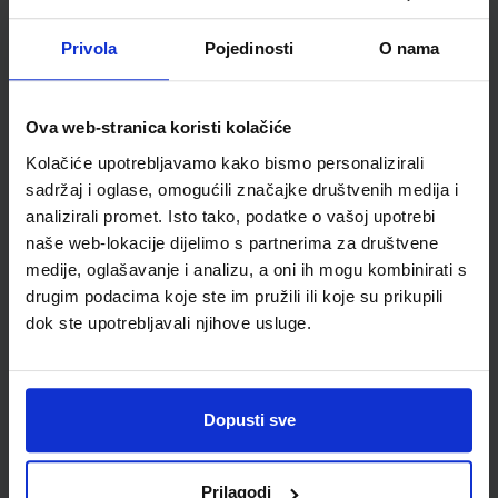
ŠIFRA OMOTA:
500239
Privola
Pojedinosti
O nama
Udžbenik
Omot
Ova web-stranica koristi kolačiće
ISTRAŽUJEMO NAŠ SVIJET 3; radna bilježnica za prirodu i
Kolačiće upotrebljavamo kako bismo personalizirali
društvo u trećem razredu osnovne škole
sadržaj i oglase, omogućili značajke društvenih medija i
Autor(i):
Alena Letina Tamara Kisovar Ivanda Zdenko Braičić
analizirali promet. Isto tako, podatke o vašoj upotrebi
Nakladnik:
ŠKOLSKA KNJIGA d.d.
Registarski broj ministarstva:
7035-DOM
naše web-lokacije dijelimo s partnerima za društvene
medije, oglašavanje i analizu, a oni ih mogu kombinirati s
SKU:
CIJENA:
567198
11,00 €
drugim podacima koje ste im pružili ili koje su prikupili
dok ste upotrebljavali njihove usluge.
ŠIFRA OMOTA:
500239
Udžbenik
Omot
Dopusti sve
ISTRAŽUJEMO NAŠ SVIJET 3; nastavni listići za prirodu i
društvo u trećem razredu osnovne škole
Prilagodi