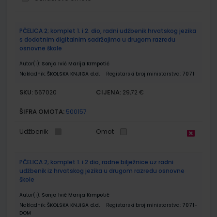
Grupirani
PČELICA 2; komplet 1. i 2. dio, radni udžbenik hrvatskog jezika
proizvodi
s dodatnim digitalnim sadržajima u drugom razredu
osnovne škole
Autor(i):
Sonja Ivić Marija Krmpotić
Nakladnik:
ŠKOLSKA KNJIGA d.d.
Registarski broj ministarstva:
7071
SKU:
CIJENA:
567020
29,72 €
ŠIFRA OMOTA:
500157
Udžbenik
Omot
PČELICA 2; komplet 1. i 2 dio, radne bilježnice uz radni
udžbenik iz hrvatskog jezika u drugom razredu osnovne
škole
Autor(i):
Sonja Ivić Marija Krmpotić
Nakladnik:
ŠKOLSKA KNJIGA d.d.
Registarski broj ministarstva:
7071-
DOM