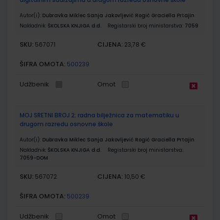
Autor(i):
Dubravka Miklec Sanja Jakovljević Rogić Graciella Prtajin
Nakladnik:
ŠKOLSKA KNJIGA d.d.
Registarski broj ministarstva:
7059
SKU:
CIJENA:
567071
23,78 €
ŠIFRA OMOTA:
500239
Udžbenik
Omot
MOJ SRETNI BROJ 2; radna bilježnica za matematiku u
drugom razredu osnovne škole
Autor(i):
Dubravka Miklec Sanja Jakovljević Rogić Graciella Prtajin
Nakladnik:
ŠKOLSKA KNJIGA d.d.
Registarski broj ministarstva:
7059-DOM
SKU:
CIJENA:
567072
10,50 €
ŠIFRA OMOTA:
500239
Udžbenik
Omot