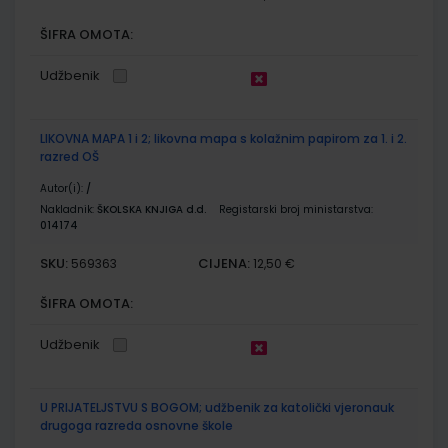
ŠIFRA OMOTA:
Udžbenik
LIKOVNA MAPA 1 i 2; likovna mapa s kolažnim papirom za 1. i 2.
razred OŠ
Autor(i):
/
Nakladnik:
ŠKOLSKA KNJIGA d.d.
Registarski broj ministarstva:
014174
SKU:
CIJENA:
569363
12,50 €
ŠIFRA OMOTA:
Udžbenik
U PRIJATELJSTVU S BOGOM; udžbenik za katolički vjeronauk
drugoga razreda osnovne škole