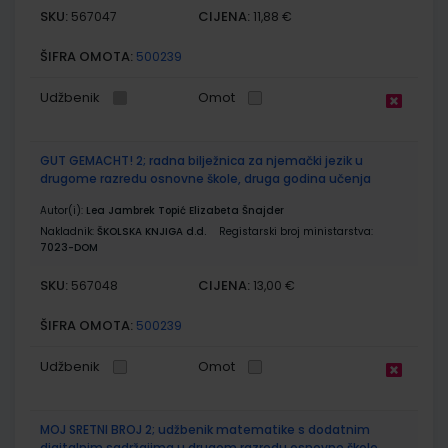
SKU:
CIJENA:
567047
11,88 €
ŠIFRA OMOTA:
500239
Udžbenik
Omot
GUT GEMACHT! 2; radna bilježnica za njemački jezik u
drugome razredu osnovne škole, druga godina učenja
Autor(i):
Lea Jambrek Topić Elizabeta Šnajder
Nakladnik:
ŠKOLSKA KNJIGA d.d.
Registarski broj ministarstva:
7023-DOM
SKU:
CIJENA:
567048
13,00 €
ŠIFRA OMOTA:
500239
Udžbenik
Omot
MOJ SRETNI BROJ 2; udžbenik matematike s dodatnim
digitalnim sadržajima u drugom razredu osnovne škole