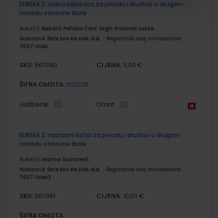
EUREKA 2; radna bilježnica za prirodu i društvo u drugom
razredu osnovne škole
Autor(i):
Bakarić Palička Ćorić Grgić Križanac Lukša
Nakladnik:
ŠKOLSKA KNJIGA d.d.
Registarski broj ministarstva:
7007-DOM
SKU:
CIJENA:
567090
11,00 €
ŠIFRA OMOTA:
500239
Udžbenik
Omot
EUREKA 2; nastavni listići za prirodu i društvo u drugom
razredu osnovne škole
Autor(i):
Marina Sudarević
Nakladnik:
ŠKOLSKA KNJIGA d.d.
Registarski broj ministarstva:
7007-DOM3
SKU:
CIJENA:
567091
10,00 €
ŠIFRA OMOTA: