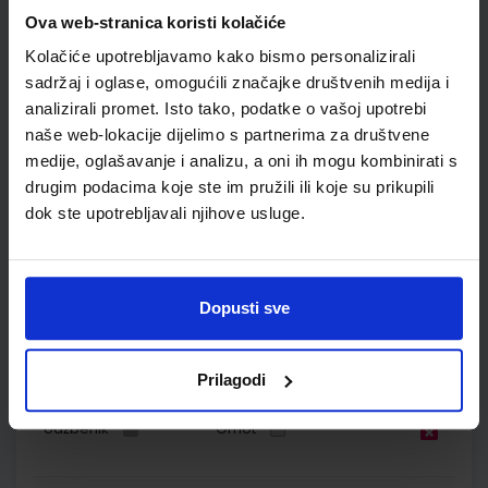
Autor(i):
Blaženka Rihter Karmen Toić Dlačić
Ova web-stranica koristi kolačiće
Nakladnik:
ALFA d.d.
Registarski broj ministarstva:
6538-DOM
Kolačiće upotrebljavamo kako bismo personalizirali
SKU:
CIJENA:
567078
9,50 €
sadržaj i oglase, omogućili značajke društvenih medija i
ŠIFRA OMOTA:
500160
analizirali promet. Isto tako, podatke o vašoj upotrebi
naše web-lokacije dijelimo s partnerima za društvene
Udžbenik
Omot
medije, oglašavanje i analizu, a oni ih mogu kombinirati s
drugim podacima koje ste im pružili ili koje su prikupili
dok ste upotrebljavali njihove usluge.
EUREKA 2; udžbenik za prirodu i društvo s dodatnim
digitalnim sadržajima u drugom razredu osnovne škole
Autor(i):
Bakarić Palička Ćorić Grgić Križanac Lukša
Nakladnik:
ŠKOLSKA KNJIGA d.d.
Registarski broj ministarstva:
7007
Dopusti sve
SKU:
CIJENA:
567089
11,88 €
Prilagodi
ŠIFRA OMOTA:
500239
Udžbenik
Omot