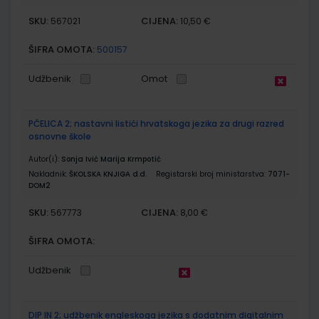
SKU:
CIJENA:
567021
10,50 €
ŠIFRA OMOTA:
500157
Udžbenik
Omot
PČELICA 2; nastavni listići hrvatskoga jezika za drugi razred
osnovne škole
Autor(i):
Sonja Ivić Marija Krmpotić
Nakladnik:
ŠKOLSKA KNJIGA d.d.
Registarski broj ministarstva:
7071-
DOM2
SKU:
CIJENA:
567773
8,00 €
ŠIFRA OMOTA:
Udžbenik
DIP IN 2; udžbenik engleskoga jezika s dodatnim digitalnim