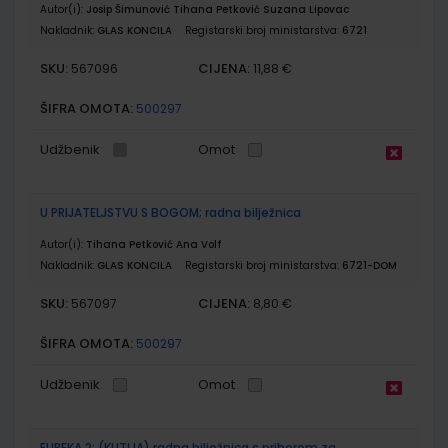
Autor(i):
Josip Šimunović Tihana Petković Suzana Lipovac
Nakladnik:
GLAS KONCILA
Registarski broj ministarstva:
6721
SKU:
CIJENA:
567096
11,88 €
ŠIFRA OMOTA:
500297
Udžbenik
Omot
U PRIJATELJSTVU S BOGOM; radna bilježnica
Autor(i):
Tihana Petković Ana Volf
Nakladnik:
GLAS KONCILA
Registarski broj ministarstva:
6721-DOM
SKU:
CIJENA:
567097
8,80 €
ŠIFRA OMOTA:
500297
Udžbenik
Omot
EUREKA 2; (KUTIJA) radna bilježnica s priborom za