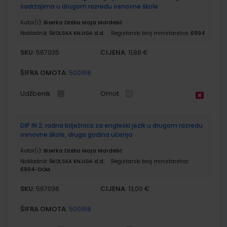
sadržajima u drugom razredu osnovne škole
Autor(i):
Biserka Džeba Maja Mardešić
Nakladnik:
ŠKOLSKA KNJIGA d.d.
Registarski broj ministarstva:
6994
SKU:
CIJENA:
567035
11,88 €
ŠIFRA OMOTA:
500158
Udžbenik
Omot
DIP IN 2; radna bilježnica za engleski jezik u drugom razredu
osnovne škole, druga godina učenja
Autor(i):
Biserka Džeba Maja Mardešić
Nakladnik:
ŠKOLSKA KNJIGA d.d.
Registarski broj ministarstva:
6994-DOM
SKU:
CIJENA:
567036
13,00 €
ŠIFRA OMOTA:
500158