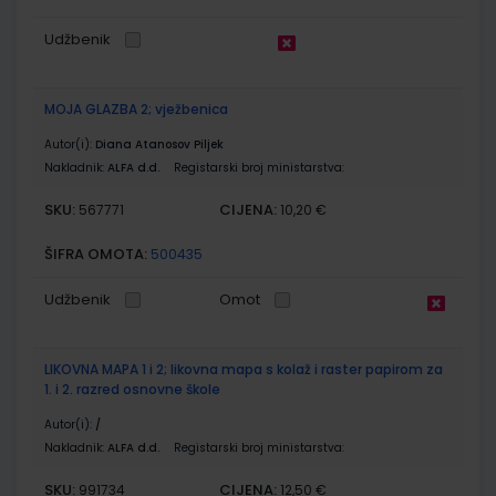
Udžbenik
MOJA GLAZBA 2; vježbenica
Autor(i):
Diana Atanosov Piljek
Nakladnik:
ALFA d.d.
Registarski broj ministarstva:
SKU:
CIJENA:
567771
10,20 €
ŠIFRA OMOTA:
500435
Udžbenik
Omot
LIKOVNA MAPA 1 i 2; likovna mapa s kolaž i raster papirom za
1. i 2. razred osnovne škole
Autor(i):
/
Nakladnik:
ALFA d.d.
Registarski broj ministarstva:
SKU:
CIJENA:
991734
12,50 €