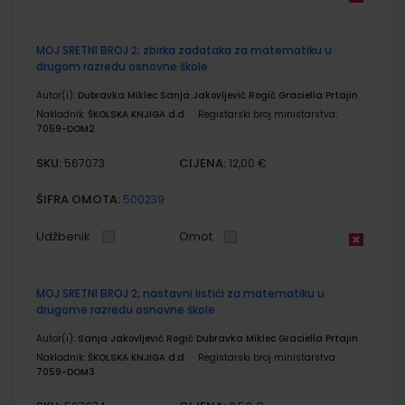
MOJ SRETNI BROJ 2; zbirka zadataka za matematiku u
drugom razredu osnovne škole
Autor(i):
Dubravka Miklec Sanja Jakovljević Rogić Graciella Prtajin
Nakladnik:
ŠKOLSKA KNJIGA d.d.
Registarski broj ministarstva:
7059-DOM2
SKU:
CIJENA:
567073
12,00 €
ŠIFRA OMOTA:
500239
Udžbenik
Omot
MOJ SRETNI BROJ 2; nastavni listići za matematiku u
drugome razredu osnovne škole
Autor(i):
Sanja Jakovljević Rogić Dubravka Miklec Graciella Prtajin
Nakladnik:
ŠKOLSKA KNJIGA d.d.
Registarski broj ministarstva:
7059-DOM3