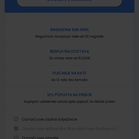
NAGRADNA SMS IGRA
Mogućnost osvajanja neke od 101 nagrade
BESPLATNA DOSTAVA
Za iznose veće od 62,50€
PLAĆANJE NA RATE
do 12 rata bez kamata
10% POPUSTA NA PRIBOR
Kupnjom udžbenika ostvarujete popust na školski pribor
Označi sve radne bilježnice
Označi sve udžbenike (trenutno nije dostupno)
Označi sve omote