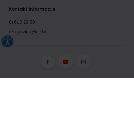
Kontakt informacije
01 650 28 80
e-trgovina@nn.hr
© Narodne novine d.d. 2008-
2026, Sva prava pridržana