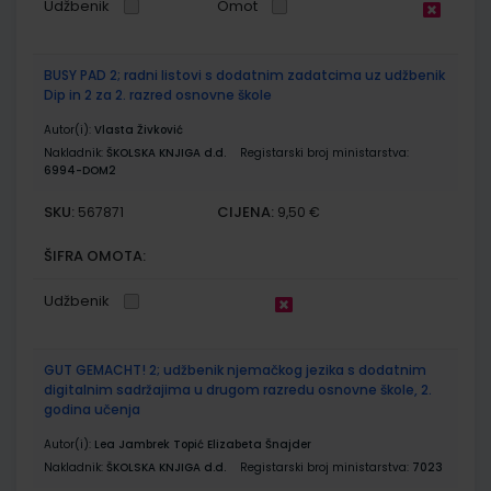
Udžbenik
Omot
BUSY PAD 2; radni listovi s dodatnim zadatcima uz udžbenik
Dip in 2 za 2. razred osnovne škole
Autor(i):
Vlasta Živković
Nakladnik:
ŠKOLSKA KNJIGA d.d.
Registarski broj ministarstva:
6994-DOM2
SKU:
CIJENA:
567871
9,50 €
ŠIFRA OMOTA:
Udžbenik
GUT GEMACHT! 2; udžbenik njemačkog jezika s dodatnim
digitalnim sadržajima u drugom razredu osnovne škole, 2.
godina učenja
Autor(i):
Lea Jambrek Topić Elizabeta Šnajder
Nakladnik:
ŠKOLSKA KNJIGA d.d.
Registarski broj ministarstva:
7023