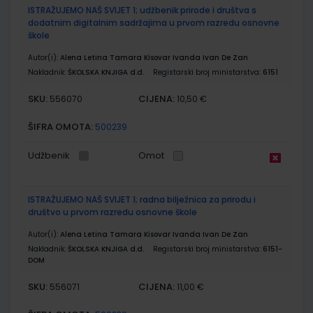
ISTRAŽUJEMO NAŠ SVIJET 1; udžbenik prirode i društva s
dodatnim digitalnim sadržajima u prvom razredu osnovne
škole
Autor(i):
Alena Letina Tamara Kisovar Ivanda Ivan De Zan
Nakladnik:
ŠKOLSKA KNJIGA d.d.
Registarski broj ministarstva:
6151
SKU:
CIJENA:
556070
10,50 €
ŠIFRA OMOTA:
500239
Udžbenik
Omot
ISTRAŽUJEMO NAŠ SVIJET 1; radna bilježnica za prirodu i
društvo u prvom razredu osnovne škole
Autor(i):
Alena Letina Tamara Kisovar Ivanda Ivan De Zan
Nakladnik:
ŠKOLSKA KNJIGA d.d.
Registarski broj ministarstva:
6151-
DOM
SKU:
CIJENA:
556071
11,00 €