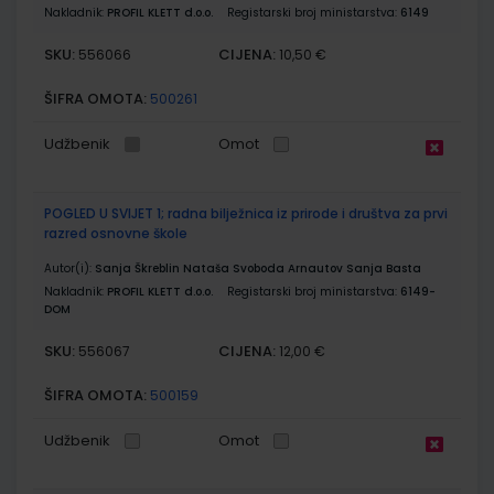
Nakladnik:
PROFIL KLETT d.o.o.
Registarski broj ministarstva:
6149
SKU:
CIJENA:
556066
10,50 €
ŠIFRA OMOTA:
500261
Udžbenik
Omot
POGLED U SVIJET 1; radna bilježnica iz prirode i društva za prvi
razred osnovne škole
Autor(i):
Sanja Škreblin Nataša Svoboda Arnautov Sanja Basta
Nakladnik:
PROFIL KLETT d.o.o.
Registarski broj ministarstva:
6149-
DOM
SKU:
CIJENA:
556067
12,00 €
ŠIFRA OMOTA:
500159
Udžbenik
Omot