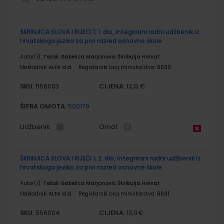
Grupirani
ŠKRINJICA SLOVA I RIJEČI 1; 1. dio, integrirani radni udžbenik iz
proizvodi
hrvatskoga jezika za prvi razred osnovne škole
Autor(i):
Težak Gabelica Marjanović Škribulja Horvat
Nakladnik:
ALFA d.d.
Registarski broj ministarstva:
6030
SKU:
CIJENA:
556003
13,13 €
ŠIFRA OMOTA:
500179
Udžbenik
Omot
ŠKRINJICA SLOVA I RIJEČI 1; 2. dio, integrirani radni udžbenik iz
hrvatskoga jezika za prvi razred osnovne škole
Autor(i):
Težak Gabelica Marjanović Škribulja Horvat
Nakladnik:
ALFA d.d.
Registarski broj ministarstva:
6031
SKU:
CIJENA:
556004
13,11 €