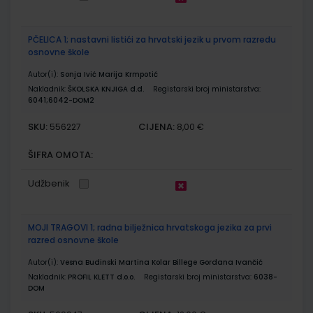
PČELICA 1; nastavni listići za hrvatski jezik u prvom razredu
osnovne škole
Autor(i):
Sonja Ivić Marija Krmpotić
Nakladnik:
ŠKOLSKA KNJIGA d.d.
Registarski broj ministarstva:
6041;6042-DOM2
SKU:
CIJENA:
556227
8,00 €
ŠIFRA OMOTA:
Udžbenik
MOJI TRAGOVI 1; radna bilježnica hrvatskoga jezika za prvi
razred osnovne škole
Autor(i):
Vesna Budinski Martina Kolar Billege Gordana Ivančić
Nakladnik:
PROFIL KLETT d.o.o.
Registarski broj ministarstva:
6038-
DOM