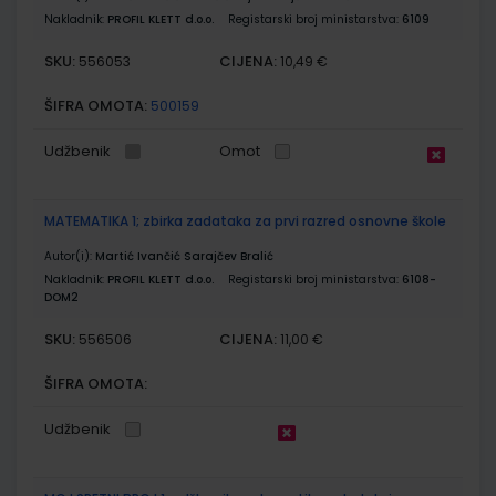
Nakladnik:
PROFIL KLETT d.o.o.
Registarski broj ministarstva:
6109
SKU:
CIJENA:
556053
10,49 €
ŠIFRA OMOTA:
500159
Udžbenik
Omot
MATEMATIKA 1; zbirka zadataka za prvi razred osnovne škole
Autor(i):
Martić Ivančić Sarajčev Bralić
Nakladnik:
PROFIL KLETT d.o.o.
Registarski broj ministarstva:
6108-
DOM2
SKU:
CIJENA:
556506
11,00 €
ŠIFRA OMOTA:
Udžbenik