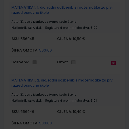
MATEMATIKA 1; 1. dio, radni udžbenik iz matematike za prvi
razred osnovne škole
Autor(i):
Josip Markovac Ivana Lović Štenc
Nakladnik:
ALFA d.d.
Registarski broj ministarstva:
6100
SKU:
CIJENA:
556045
10,50 €
ŠIFRA OMOTA:
500160
Udžbenik
Omot
MATEMATIKA 1; 2. dio, radni udžbenik iz matematike za prvi
razred osnovne škole
Autor(i):
Josip Markovac Ivana Lović Štenc
Nakladnik:
ALFA d.d.
Registarski broj ministarstva:
6101
SKU:
CIJENA:
556046
10,49 €
ŠIFRA OMOTA:
500160