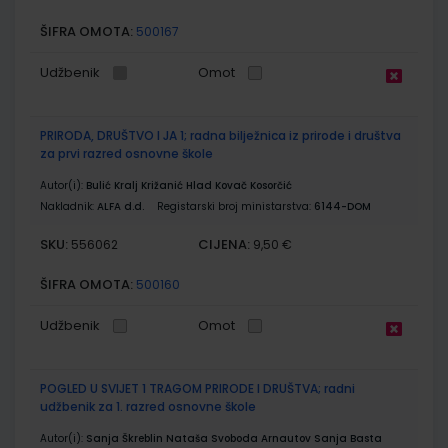
ŠIFRA OMOTA:
500167
Udžbenik
Omot
PRIRODA, DRUŠTVO I JA 1; radna bilježnica iz prirode i društva
za prvi razred osnovne škole
Autor(i):
Bulić Kralj Križanić Hlad Kovač Kosorčić
Nakladnik:
ALFA d.d.
Registarski broj ministarstva:
6144-DOM
SKU:
CIJENA:
556062
9,50 €
ŠIFRA OMOTA:
500160
Udžbenik
Omot
POGLED U SVIJET 1 TRAGOM PRIRODE I DRUŠTVA; radni
udžbenik za 1. razred osnovne škole
Autor(i):
Sanja Škreblin Nataša Svoboda Arnautov Sanja Basta