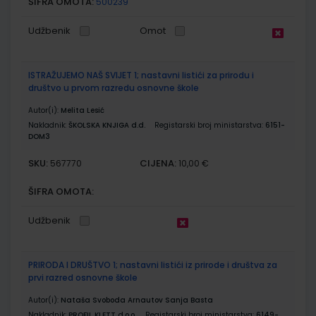
ŠIFRA OMOTA:
500239
Udžbenik
Omot
ISTRAŽUJEMO NAŠ SVIJET 1; nastavni listići za prirodu i
društvo u prvom razredu osnovne škole
Autor(i):
Melita Lesić
Nakladnik:
ŠKOLSKA KNJIGA d.d.
Registarski broj ministarstva:
6151-
DOM3
SKU:
CIJENA:
567770
10,00 €
ŠIFRA OMOTA:
Udžbenik
PRIRODA I DRUŠTVO 1; nastavni listići iz prirode i društva za
prvi razred osnovne škole
Autor(i):
Nataša Svoboda Arnautov Sanja Basta
Nakladnik:
PROFIL KLETT d.o.o.
Registarski broj ministarstva:
6149-