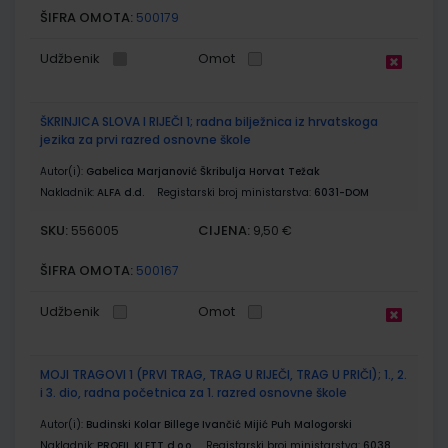
ŠIFRA OMOTA:
500179
Udžbenik
Omot
ŠKRINJICA SLOVA I RIJEČI 1; radna bilježnica iz hrvatskoga
jezika za prvi razred osnovne škole
Autor(i):
Gabelica Marjanović Škribulja Horvat Težak
Nakladnik:
ALFA d.d.
Registarski broj ministarstva:
6031-DOM
SKU:
CIJENA:
556005
9,50 €
ŠIFRA OMOTA:
500167
Udžbenik
Omot
MOJI TRAGOVI 1 (PRVI TRAG, TRAG U RIJEČI, TRAG U PRIČI); 1., 2.
i 3. dio, radna početnica za 1. razred osnovne škole
Autor(i):
Budinski Kolar Billege Ivančić Mijić Puh Malogorski
Nakladnik:
PROFIL KLETT d.o.o.
Registarski broj ministarstva:
6038