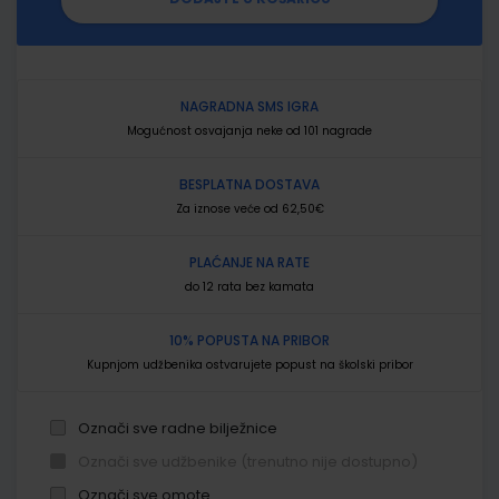
NAGRADNA SMS IGRA
Mogućnost osvajanja neke od 101 nagrade
BESPLATNA DOSTAVA
Za iznose veće od 62,50€
PLAĆANJE NA RATE
do 12 rata bez kamata
10% POPUSTA NA PRIBOR
Kupnjom udžbenika ostvarujete popust na školski pribor
Označi sve radne bilježnice
Označi sve udžbenike (trenutno nije dostupno)
Označi sve omote