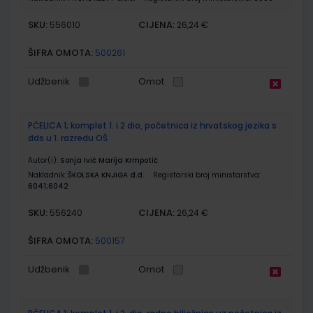
SKU:
CIJENA:
556010
26,24 €
ŠIFRA OMOTA:
500261
Udžbenik
Omot
PČELICA 1; komplet 1. i 2 dio, početnica iz hrvatskog jezika s
dds u 1. razredu OŠ
Autor(i):
Sonja Ivić Marija Krmpotić
Nakladnik:
ŠKOLSKA KNJIGA d.d.
Registarski broj ministarstva:
6041;6042
SKU:
CIJENA:
556240
26,24 €
ŠIFRA OMOTA:
500157
Udžbenik
Omot