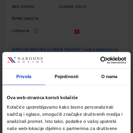
SKU:
CIJENA:
556519
9,50 €
ŠIFRA OMOTA:
Udžbenik
SUPER MATEMATIKA ZA PRAVE TRAGAČE 1; radna bilježnica za
prvi razred osnovne škole
Autor(i):
Marijana Martić Gordana Ivančić Jelena Marković
Nakladnik:
PROFIL KLETT d.o.o.
Registarski broj ministarstva:
6108-
DOM
Privola
Pojedinosti
O nama
SKU:
CIJENA:
569949
12,00 €
Ova web-stranica koristi kolačiće
ŠIFRA OMOTA:
Kolačiće upotrebljavamo kako bismo personalizirali
Udžbenik
sadržaj i oglase, omogućili značajke društvenih medija i
analizirali promet. Isto tako, podatke o vašoj upotrebi
naše web-lokacije dijelimo s partnerima za društvene
MATEMATIKA 1, nastavni listići za matematiku u prvom