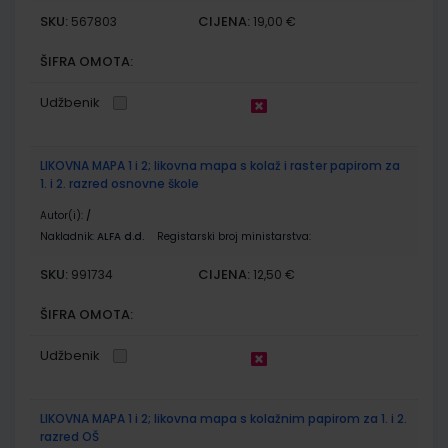
SKU:
CIJENA:
567803
19,00 €
ŠIFRA OMOTA:
Udžbenik
LIKOVNA MAPA 1 i 2; likovna mapa s kolaž i raster papirom za
1. i 2. razred osnovne škole
Autor(i):
/
Nakladnik:
ALFA d.d.
Registarski broj ministarstva:
SKU:
CIJENA:
991734
12,50 €
ŠIFRA OMOTA:
Udžbenik
LIKOVNA MAPA 1 i 2; likovna mapa s kolažnim papirom za 1. i 2.
razred OŠ