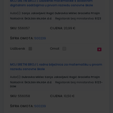
MOJ SRETNI BROJ 1; udžbenik matematike s dodatnim
digitalnim sadržajima u prvom razredu osnovne škole
Autor(i):
Sanja Jakovljević Rogić Dubravka Miklec Graciella Prtajin
Nakladnik:
ŠKOLSKA KNJIGA d.d.
Registarski broj ministarstva:
6123
SKU:
CIJENA:
556057
20,99 €
ŠIFRA OMOTA:
500239
Udžbenik
Omot
MOJ SRETNI BROJ 1; radna bilježnica za matematiku u prvom
razredu osnovne škole
Autor(i):
Dubravka Miklec Sanja Jakovljević Rogić Graciella Prtajin
Nakladnik:
ŠKOLSKA KNJIGA d.d.
Registarski broj ministarstva:
6123-
DOM
SKU:
CIJENA:
556058
10,50 €
ŠIFRA OMOTA:
500239