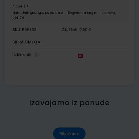
Autor(i):
/
Nakladnik:
ŠKOLSKA KNJIGA d.d.
Registarski broj ministarstva:
014174
SKU:
CIJENA:
569363
12,50 €
ŠIFRA OMOTA:
Udžbenik
Izdvajamo iz ponude
Bilježnice