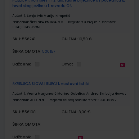
PČELICA 1; komplet 1. i 2. dio, radne bilježnice uz početnica iz
hrvatskog jezika u 1. razredu OŠ
Autor(i):
Sonja Ivić Marija Krmpotić
Nakladnik:
ŠKOLSKA KNJIGA d.d.
Registarski broj ministarstva:
6041;6042-DOM
SKU:
CIJENA:
556241
10,50 €
ŠIFRA OMOTA:
500157
Udžbenik
Omot
ŠKRINJICA SLOVA I RIJEČI 1; nastavni listići
Autor(i):
Vesna Marjanović Marina Gabelica Andrea Škribulja Horvat
Nakladnik:
ALFA d.d.
Registarski broj ministarstva:
6031-DOM2
SKU:
CIJENA:
556198
8,00 €
ŠIFRA OMOTA:
Udžbenik