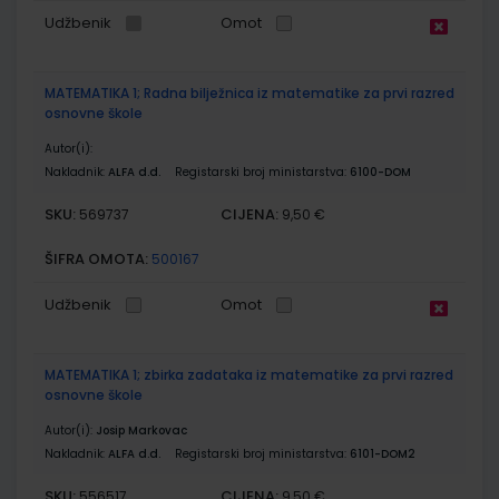
Udžbenik
Omot
MATEMATIKA 1; Radna bilježnica iz matematike za prvi razred
osnovne škole
Autor(i):
Nakladnik:
ALFA d.d.
Registarski broj ministarstva:
6100-DOM
SKU:
CIJENA:
569737
9,50 €
ŠIFRA OMOTA:
500167
Udžbenik
Omot
MATEMATIKA 1; zbirka zadataka iz matematike za prvi razred
osnovne škole
Autor(i):
Josip Markovac
Nakladnik:
ALFA d.d.
Registarski broj ministarstva:
6101-DOM2
SKU:
CIJENA:
556517
9,50 €