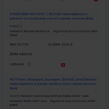
ISTRAŽUJEMO NAŠ SVIJET 1; (KUTIJA) radna bilježnica s
priborom za istraživanje u prvom razredu osnovne škole
Autor(i):
/
Nakladnik:
ŠKOLSKA KNJIGA d.d.
Registarski broj ministarstva:
6151-
DOM2
SKU:
CIJENA:
567759
26,00 €
ŠIFRA OMOTA:
Udžbenik
PID 1 Pitam, Istražujem, Doznajem; (KUTIJA) (inter)aktivna
radna bilježnica iz prirode i društva za prvi razred osnovne
škole
Autor(i):
Gordana Ivančić Maja Križman Roškar Damir Tadić
Nakladnik:
PROFIL KLETT d.o.o.
Registarski broj ministarstva:
6149-
DOM3