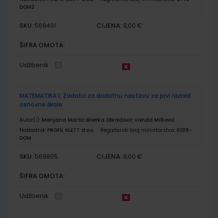
DOM2
SKU:
CIJENA:
569491
9,00 €
ŠIFRA OMOTA:
Udžbenik
MATEMATIKA 1; Zadatci za dodatnu nastavu za prvi razred
osnovne škole
Autor(i):
Marijana Martić Biserka Obradović Vanda Milković
Nakladnik:
PROFIL KLETT d.o.o.
Registarski broj ministarstva:
6109-
DOM
SKU:
CIJENA:
569805
8,00 €
ŠIFRA OMOTA:
Udžbenik