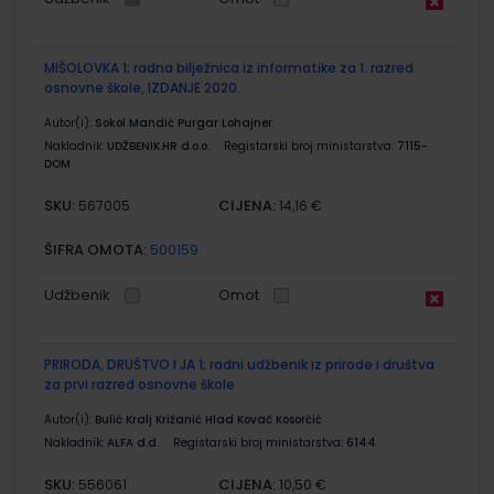
MIŠOLOVKA 1; radna bilježnica iz informatike za 1. razred
osnovne škole, IZDANJE 2020.
Autor(i):
Sokol Mandić Purgar Lohajner
Nakladnik:
UDŽBENIK.HR d.o.o.
Registarski broj ministarstva:
7115-
DOM
SKU:
CIJENA:
567005
14,16 €
ŠIFRA OMOTA:
500159
Udžbenik
Omot
PRIRODA, DRUŠTVO I JA 1; radni udžbenik iz prirode i društva
za prvi razred osnovne škole
Autor(i):
Bulić Kralj Križanić Hlad Kovač Kosorčić
Nakladnik:
ALFA d.d.
Registarski broj ministarstva:
6144
SKU:
CIJENA:
556061
10,50 €