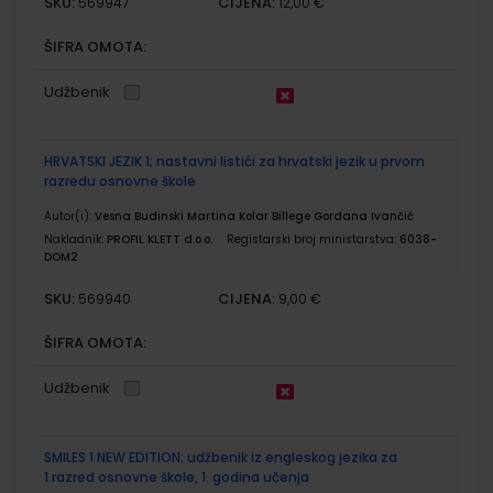
SKU:
CIJENA:
569947
12,00 €
ŠIFRA OMOTA:
Udžbenik
HRVATSKI JEZIK 1; nastavni listići za hrvatski jezik u prvom
razredu osnovne škole
Autor(i):
Vesna Budinski Martina Kolar Billege Gordana Ivančić
Nakladnik:
PROFIL KLETT d.o.o.
Registarski broj ministarstva:
6038-
DOM2
SKU:
CIJENA:
569940
9,00 €
ŠIFRA OMOTA:
Udžbenik
SMILES 1 NEW EDITION; udžbenik iz engleskog jezika za
1.razred osnovne škole, 1. godina učenja