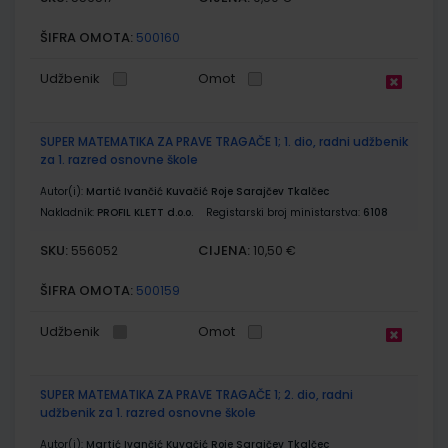
ŠIFRA OMOTA:
500160
Udžbenik
Omot
SUPER MATEMATIKA ZA PRAVE TRAGAČE 1; 1. dio, radni udžbenik
za 1. razred osnovne škole
Autor(i):
Martić Ivančić Kuvačić Roje Sarajčev Tkalčec
Nakladnik:
PROFIL KLETT d.o.o.
Registarski broj ministarstva:
6108
SKU:
CIJENA:
556052
10,50 €
ŠIFRA OMOTA:
500159
Udžbenik
Omot
SUPER MATEMATIKA ZA PRAVE TRAGAČE 1; 2. dio, radni
udžbenik za 1. razred osnovne škole
Autor(i):
Martić Ivančić Kuvačić Roje Sarajčev Tkalčec