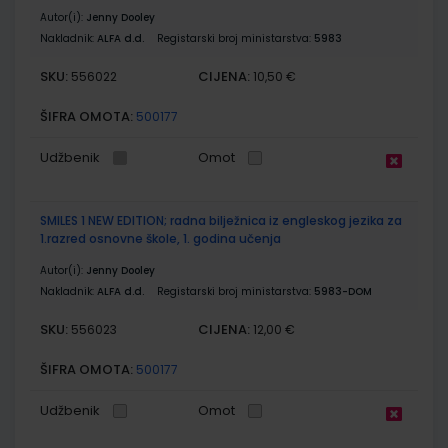
Autor(i):
Jenny Dooley
Nakladnik:
ALFA d.d.
Registarski broj ministarstva:
5983
SKU:
CIJENA:
556022
10,50 €
ŠIFRA OMOTA:
500177
Udžbenik
Omot
SMILES 1 NEW EDITION; radna bilježnica iz engleskog jezika za
1.razred osnovne škole, 1. godina učenja
Autor(i):
Jenny Dooley
Nakladnik:
ALFA d.d.
Registarski broj ministarstva:
5983-DOM
SKU:
CIJENA:
556023
12,00 €
ŠIFRA OMOTA:
500177
Udžbenik
Omot