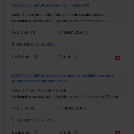
U BOŽJOJ LJUBAVI; udžbenik za 1. razred OŠ
Autor(i):
Josip Šimunović Tihana Petković Suzana Lipovac
Nakladnik:
GLAS KONCILA
Registarski broj ministarstva:
6079
SKU:
CIJENA:
556074
10,50 €
ŠIFRA OMOTA:
500297
Udžbenik
Omot
U BOŽJOJ LJUBAVI; radna bilježnica za katolički vjeronauk
prvoga razreda osnovne škole
Autor(i):
Tihana Petković Ana Volf
Nakladnik:
GLAS KONCILA
Registarski broj ministarstva:
6079-DOM
SKU:
CIJENA:
556498
8,80 €
ŠIFRA OMOTA:
500297
Udžbenik
Omot