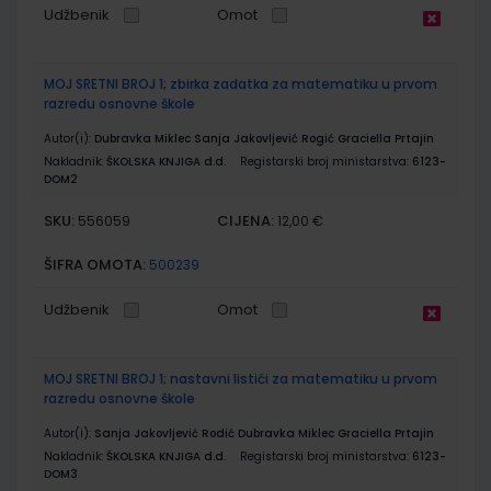
Udžbenik
Omot
MOJ SRETNI BROJ 1; zbirka zadatka za matematiku u prvom
razredu osnovne škole
Autor(i):
Dubravka Miklec Sanja Jakovljević Rogić Graciella Prtajin
Nakladnik:
ŠKOLSKA KNJIGA d.d.
Registarski broj ministarstva:
6123-
DOM2
SKU:
CIJENA:
556059
12,00 €
ŠIFRA OMOTA:
500239
Udžbenik
Omot
MOJ SRETNI BROJ 1; nastavni listići za matematiku u prvom
razredu osnovne škole
Autor(i):
Sanja Jakovljević Rodić Dubravka Miklec Graciella Prtajin
Nakladnik:
ŠKOLSKA KNJIGA d.d.
Registarski broj ministarstva:
6123-
DOM3