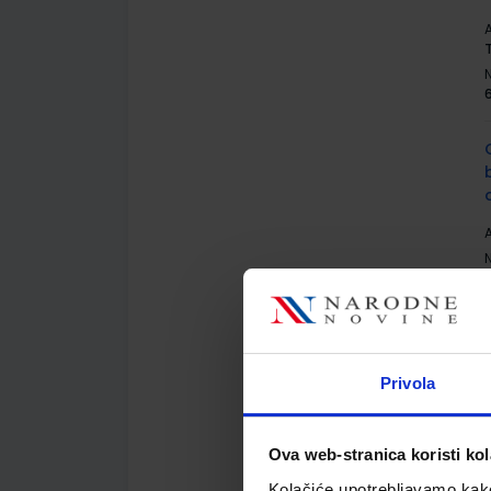
A
A
Privola
A
Ova web-stranica koristi kol
Kolačiće upotrebljavamo kako 