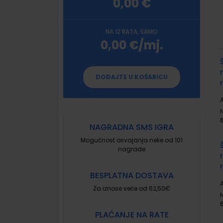
0,00 €
NA 12 RATA, SAMO
0,00 €/mj.
G
p
DODAJTE U KOŠARICU
A
NAGRADNA SMS IGRA
Mogućnost osvajanja neke od 101
nagrade
BESPLATNA DOSTAVA
A
Za iznose veće od 62,50€
PLAĆANJE NA RATE