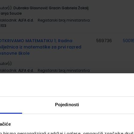
utor(i):
Dubraka Glasnović Gracin Gabriela Žokalj
Tanja Soucie
Nakladnik:
ALFA d.d.
Registarski broj ministarstva:
6103
OTKRIVAMO MATEMATIKU 1; Radna
569736
5001
bilježnica iz matematike za prvi razred
osnovne škole
utor(i):
Nakladnik:
ALFA d.d.
Registarski broj ministarstva:
6102-DOM
OTKRIVAMO MATEMATIKU 1; zbirka
556499
5001
zadataka iz matematike za prvi razred
osnovne škole
Pojedinosti
utor(i):
Dubravka Glasnović Gracin Gabriela Žokalj
Tanja Soucie
ačiće
Nakladnik:
ALFA d.d.
Registarski broj ministarstva:
6102-DOM2
bismo personalizirali sadržaj i oglase, omogućili značajke društv