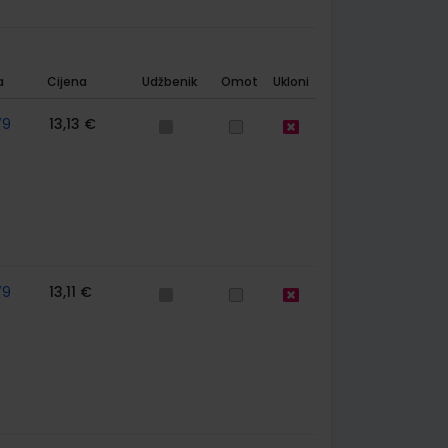
a
Cijena
Udžbenik
Omot
Ukloni
79
13,13 €
79
13,11 €