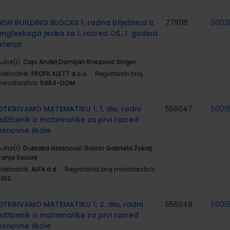
NEW BUILDING BLOCKS 1; radna bilježnica iz
771018
5002
engleskoga jezika za 1. razred OŠ., I. godina
učenja
utor(i):
Čajo Anđel Domljan Knezović Singer
Nakladnik:
PROFIL KLETT d.o.o.
Registarski broj
ministarstva:
5984-DOM
OTKRIVAMO MATEMATIKU 1; 1. dio, radni
556047
5001
udžbenik iz matematike za prvi razred
osnovne škole
utor(i):
Dubraka Glasnović Gracin Gabriela Žokalj
Tanja Soucie
Nakladnik:
ALFA d.d.
Registarski broj ministarstva:
6102
OTKRIVAMO MATEMATIKU 1; 2. dio, radni
556048
5001
udžbenik iz matematike za prvi razred
osnovne škole