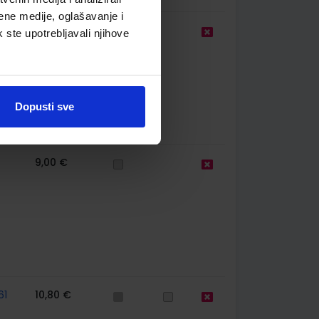
ene medije, oglašavanje i
9,00 €
k ste upotrebljavali njihove
Dopusti sve
9,00 €
61
10,80 €