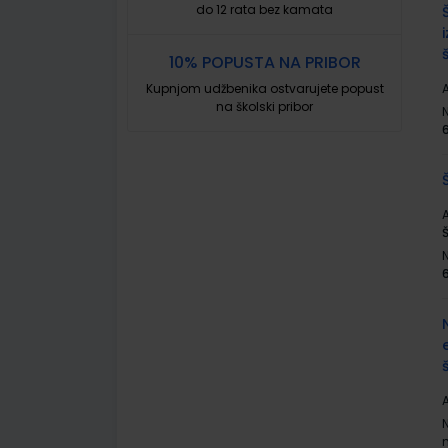
do 12 rata bez kamata
10% POPUSTA NA PRIBOR
Kupnjom udžbenika ostvarujete popust
A
na školski pribor
A
Š
A