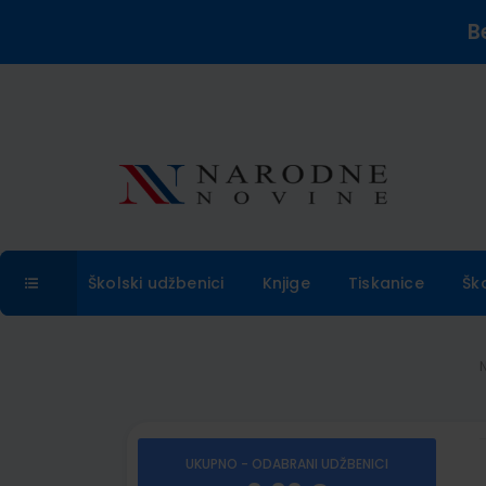
B
Školski udžbenici
Knjige
Tiskanice
Šk
UKUPNO - ODABRANI UDŽBENICI