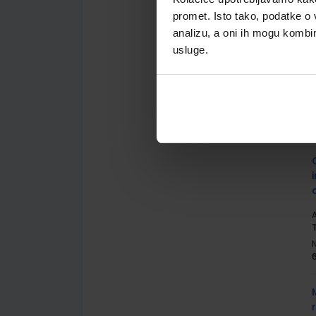
promet. Isto tako, podatke o 
analizu, a oni ih mogu kombini
usluge.
A
A