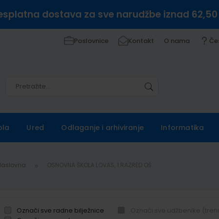
esplatna dostava za sve narudžbe iznad 62,50
Poslovnice
Kontakt
O nama
Če
Pretražite
Pretražite
ola
Ured
Odlaganje i arhiviranje
Informatika
Naslovna
OSNOVNA ŠKOLA LOVAS, 1.RAZRED OŠ
Označi sve radne bilježnice
Označi sve udžbenike (tren