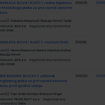
ŠKRINJICA SLOVA I RIJEČI 1; radna bilježnica
556005
5001
iz hrvatskoga jezika za prvi razred osnovne
škole
utor(i):
Gabelica Marjanović Škribulja Horvat Težak
Nakladnik:
ALFA d.d.
Registarski broj ministarstva:
6031-DOM
ŠKRINJICA SLOVA I RIJEČI 1; nastavni listići
556198
utor(i):
Vesna Marjanović Marina Gabelica Andrea
kribulja Horvat
Nakladnik:
ALFA d.d.
Registarski broj ministarstva:
6031-DOM2
NEW BUILDING BLOCKS 1; udžbenik
556029
5002
engleskog jezika za prvi razred osnovne
škole, prva godina učenja
utor(i):
Čajo Anđel Domljan Knezović Singer
Nakladnik:
PROFIL KLETT d.o.o.
Registarski broj
ministarstva:
5984