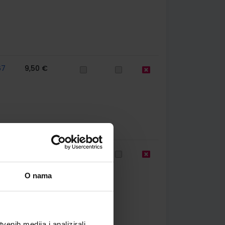
67
9,50 €
67
9,50 €
O nama
enih medija i analizirali