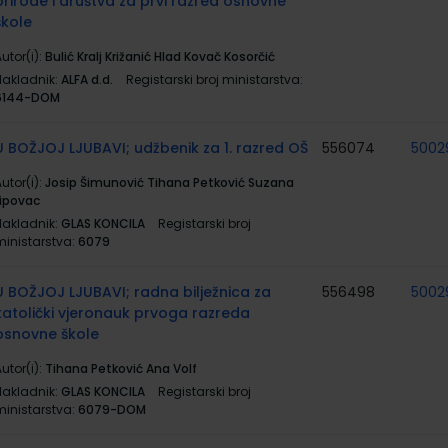
prirode i društva za prvi razred osnovne
škole
utor(i):
Bulić Kralj Križanić Hlad Kovač Kosorčić
Nakladnik:
ALFA d.d.
Registarski broj ministarstva:
6144-DOM
U BOŽJOJ LJUBAVI; udžbenik za 1. razred OŠ
556074
5002
utor(i):
Josip Šimunović Tihana Petković Suzana
Lipovac
Nakladnik:
GLAS KONCILA
Registarski broj
ministarstva:
6079
U BOŽJOJ LJUBAVI; radna bilježnica za
556498
5002
katolički vjeronauk prvoga razreda
osnovne škole
utor(i):
Tihana Petković Ana Volf
Nakladnik:
GLAS KONCILA
Registarski broj
ministarstva:
6079-DOM