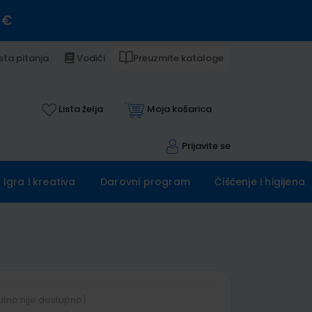
 €
sta pitanja
Vodiči
Preuzmite kataloge
Lista želja
Moja košarica
Prijavite se
Igra i kreativa
Darovni program
Čišćenje i higijena
utno nije dostupno)