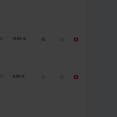
97
10,50 €
97
8,80 €