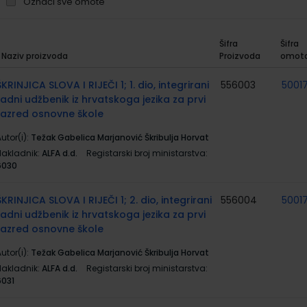
Označi sve omote
Šifra
Šifra
Naziv proizvoda
Proizvoda
omot
rupirani
roizvodi
ŠKRINJICA SLOVA I RIJEČI 1; 1. dio, integrirani
556003
5001
radni udžbenik iz hrvatskoga jezika za prvi
razred osnovne škole
utor(i):
Težak Gabelica Marjanović Škribulja Horvat
Nakladnik:
ALFA d.d.
Registarski broj ministarstva:
6030
ŠKRINJICA SLOVA I RIJEČI 1; 2. dio, integrirani
556004
5001
radni udžbenik iz hrvatskoga jezika za prvi
razred osnovne škole
utor(i):
Težak Gabelica Marjanović Škribulja Horvat
Nakladnik:
ALFA d.d.
Registarski broj ministarstva:
6031