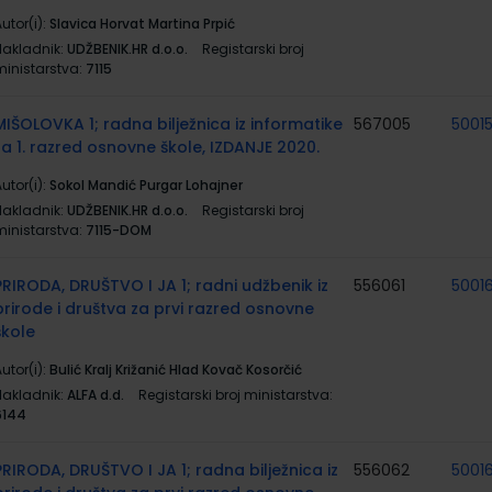
utor(i):
Slavica Horvat Martina Prpić
Nakladnik:
UDŽBENIK.HR d.o.o.
Registarski broj
ministarstva:
7115
MIŠOLOVKA 1; radna bilježnica iz informatike
567005
5001
za 1. razred osnovne škole, IZDANJE 2020.
utor(i):
Sokol Mandić Purgar Lohajner
Nakladnik:
UDŽBENIK.HR d.o.o.
Registarski broj
ministarstva:
7115-DOM
PRIRODA, DRUŠTVO I JA 1; radni udžbenik iz
556061
5001
prirode i društva za prvi razred osnovne
škole
utor(i):
Bulić Kralj Križanić Hlad Kovač Kosorčić
Nakladnik:
ALFA d.d.
Registarski broj ministarstva:
6144
PRIRODA, DRUŠTVO I JA 1; radna bilježnica iz
556062
5001