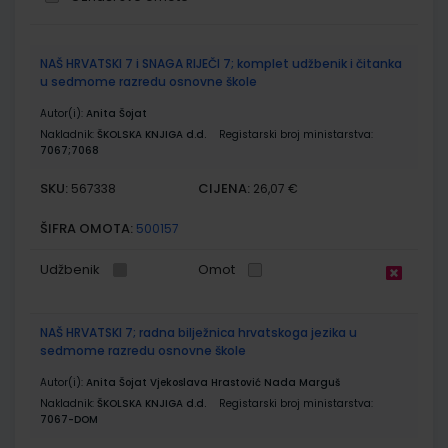
Grupirani
NAŠ HRVATSKI 7 i SNAGA RIJEČI 7; komplet udžbenik i čitanka
proizvodi
u sedmome razredu osnovne škole
Autor(i):
Anita Šojat
Nakladnik:
ŠKOLSKA KNJIGA d.d.
Registarski broj ministarstva:
7067;7068
SKU:
CIJENA:
567338
26,07 €
ŠIFRA OMOTA:
500157
Udžbenik
Omot
NAŠ HRVATSKI 7; radna bilježnica hrvatskoga jezika u
sedmome razredu osnovne škole
Autor(i):
Anita Šojat Vjekoslava Hrastović Nada Marguš
Nakladnik:
ŠKOLSKA KNJIGA d.d.
Registarski broj ministarstva:
7067-DOM