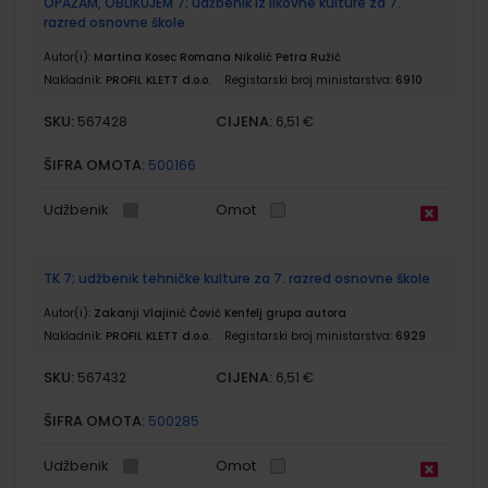
OPAŽAM, OBLIKUJEM 7; udžbenik iz likovne kulture za 7.
razred osnovne škole
Autor(i):
Martina Kosec Romana Nikolić Petra Ružić
Nakladnik:
PROFIL KLETT d.o.o.
Registarski broj ministarstva:
6910
SKU:
CIJENA:
567428
6,51 €
ŠIFRA OMOTA:
500166
Udžbenik
Omot
TK 7; udžbenik tehničke kulture za 7. razred osnovne škole
Autor(i):
Zakanji Vlajinić Čović Kenfelj grupa autora
Nakladnik:
PROFIL KLETT d.o.o.
Registarski broj ministarstva:
6929
SKU:
CIJENA:
567432
6,51 €
ŠIFRA OMOTA:
500285
Udžbenik
Omot