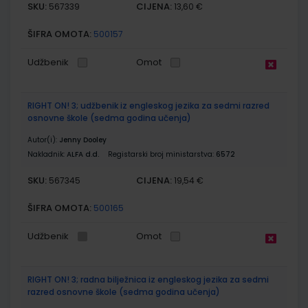
SKU:
CIJENA:
567339
13,60 €
ŠIFRA OMOTA:
500157
Udžbenik
Omot
RIGHT ON! 3; udžbenik iz engleskog jezika za sedmi razred
osnovne škole (sedma godina učenja)
Autor(i):
Jenny Dooley
Nakladnik:
ALFA d.d.
Registarski broj ministarstva:
6572
SKU:
CIJENA:
567345
19,54 €
ŠIFRA OMOTA:
500165
Udžbenik
Omot
RIGHT ON! 3; radna bilježnica iz engleskog jezika za sedmi
razred osnovne škole (sedma godina učenja)