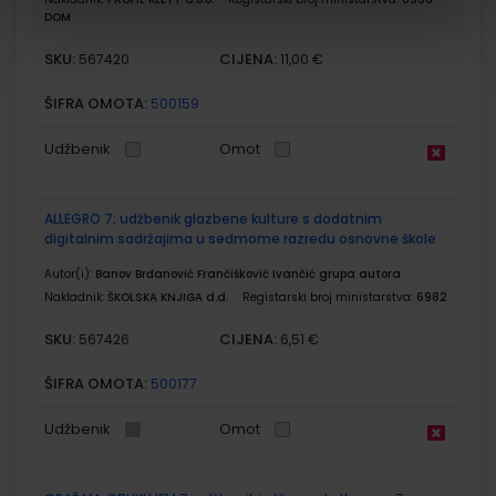
DOM
SKU:
CIJENA:
567420
11,00 €
ŠIFRA OMOTA:
500159
Udžbenik
Omot
ALLEGRO 7; udžbenik glazbene kulture s dodatnim
digitalnim sadržajima u sedmome razredu osnovne škole
Autor(i):
Banov Brđanović Frančišković Ivančić grupa autora
Nakladnik:
ŠKOLSKA KNJIGA d.d.
Registarski broj ministarstva:
6982
SKU:
CIJENA:
567426
6,51 €
ŠIFRA OMOTA:
500177
Udžbenik
Omot