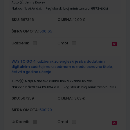
Autor(i):
Jenny Dooley
Nakladnik:
ALFA d.d.
Registarski broj ministarstva:
6572-DOM
SKU:
CIJENA:
567346
12,00 €
ŠIFRA OMOTA:
500165
Udžbenik
Omot
WAY TO GO 4; udžbenik za engleski jezik s dodatnim
digitalnim sadržajima u sedmom razredu osnovne škole,
četvrta godina učenja
Autor(i):
Maja Mardešić Olinka Breka Zvonka Ivković
Nakladnik:
ŠKOLSKA KNJIGA d.d.
Registarski broj ministarstva:
7107
SKU:
CIJENA:
567359
13,03 €
ŠIFRA OMOTA:
500170
Udžbenik
Omot