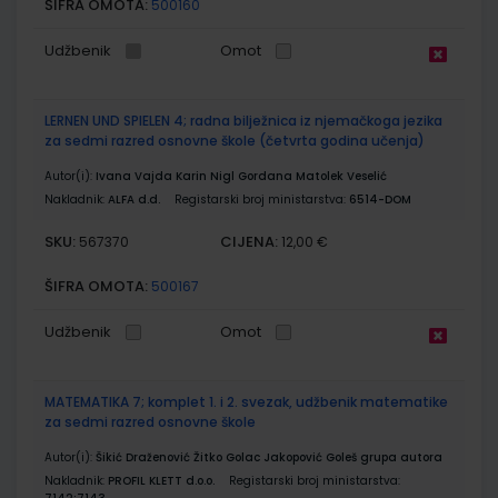
ŠIFRA OMOTA:
500160
Udžbenik
Omot
LERNEN UND SPIELEN 4; radna bilježnica iz njemačkoga jezika
za sedmi razred osnovne škole (četvrta godina učenja)
Autor(i):
Ivana Vajda Karin Nigl Gordana Matolek Veselić
Nakladnik:
ALFA d.d.
Registarski broj ministarstva:
6514-DOM
SKU:
CIJENA:
567370
12,00 €
ŠIFRA OMOTA:
500167
Udžbenik
Omot
MATEMATIKA 7; komplet 1. i 2. svezak, udžbenik matematike
za sedmi razred osnovne škole
Autor(i):
Šikić Draženović Žitko Golac Jakopović Goleš grupa autora
Nakladnik:
PROFIL KLETT d.o.o.
Registarski broj ministarstva: