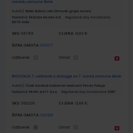
razredu osnovne škole
Autor(i):
Babić Bubica Leko Dimovski grupa autora
Nakladnik:
ŠKOLSKA KNJIGA d.d.
Registarski broj ministarstva:
6979-DOM
SKU:
CIJENA:
567413
13,60 €
ŠIFRA OMOTA:
500177
Udžbenik
Omot
BIOLOGIJA 7; udžbenik iz biologije za 7. razred osnovne škole
Autor(i):
Čiček Karakaš Kodžoman Meštrović Petrač Poduje
Nakladnik:
PROFIL KLETT d.o.o.
Registarski broj ministarstva:
5981
SKU:
CIJENA:
556205
12,66 €
ŠIFRA OMOTA:
500261
Udžbenik
Omot