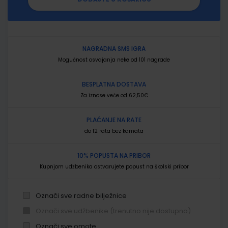
NAGRADNA SMS IGRA
Mogućnost osvajanja neke od 101 nagrade
BESPLATNA DOSTAVA
Za iznose veće od 62,50€
PLAĆANJE NA RATE
do 12 rata bez kamata
10% POPUSTA NA PRIBOR
Kupnjom udžbenika ostvarujete popust na školski pribor
Označi sve radne bilježnice
Označi sve udžbenike (trenutno nije dostupno)
Označi sve omote