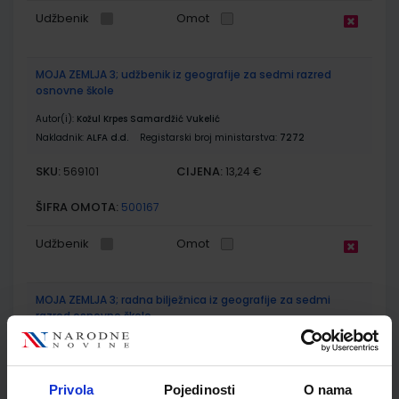
Udžbenik
Omot
MOJA ZEMLJA 3; udžbenik iz geografije za sedmi razred
osnovne škole
Autor(i):
Kožul Krpes Samardžić Vukelić
Nakladnik:
ALFA d.d.
Registarski broj ministarstva:
7272
SKU:
CIJENA:
569101
13,24 €
ŠIFRA OMOTA:
500167
Udžbenik
Omot
MOJA ZEMLJA 3; radna bilježnica iz geografije za sedmi
razred osnovne škole
Autor(i):
Kožul Krpes Samardžić Vukelić
Nakladnik:
ALFA d.d.
Registarski broj ministarstva:
7272-DOM
Privola
Pojedinosti
O nama
SKU:
CIJENA:
569102
12,00 €