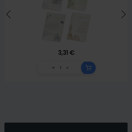
3,31 €