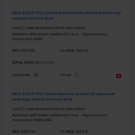
NEKA JE BOG PRVI; udžbenik za katolički vjeronauk sedmoga
razreda osnovne škole
Autor(i):
Josip Periš Marina Šimić Ivana Perčić
Nakladnik:
KRŠĆANSKA SADAŠNJOST d.o.o.
Registarski broj
ministarstva:
6699
SKU:
CIJENA:
567436
13,03 €
ŠIFRA OMOTA:
500156
Udžbenik
Omot
NEKA JE BOG PRVI; radna bilježnica za katolički vjeronauk
sedmoga razreda osnovne škole
Autor(i):
Josip Periš Marina Šimić Ivana Perčić
Nakladnik:
KRŠĆANSKA SADAŠNJOST d.o.o.
Registarski broj
ministarstva:
6699-DOM
SKU:
CIJENA:
569734
9,64 €