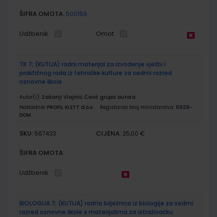
ŠIFRA OMOTA:
500156
Udžbenik
Omot
TK 7; (KUTIJA) radni materijal za izvođenje vježbi i
praktičnog rada iz tehničke kulture za sedmi razred
osnovne škole
Autor(i):
Zakanji Vlajinić Čović grupa autora
Nakladnik:
PROFIL KLETT d.o.o.
Registarski broj ministarstva:
6929-
DOM
SKU:
CIJENA:
567433
25,00 €
ŠIFRA OMOTA:
Udžbenik
BIOLOGIJA 7; (KUTIJA) radna bilježnica iz biologije za sedmi
razred osnovne škole s materijalima za istraživačku