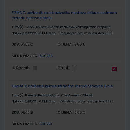
FIZIKA 7; udžbenik za istrazivačku nastavu fizike u sedmom
razredu osnovne škole
Autor(i):
Takač Ivković Tuhtan Petričević Zakanji Paris Dropuljić
Nakladnik:
PROFIL KLETT d.o.o.
Registarski broj ministarstva:
6003
SKU:
CIJENA:
556212
12,66 €
ŠIFRA OMOTA:
500285
Udžbenik
Omot
KEMIJA 7; udžbenik kemije za sedmi razred osnovne škole
Autor(i):
Banović Holenda Lacić Kovač-Andrić Štiglić
Nakladnik:
PROFIL KLETT d.o.o.
Registarski broj ministarstva:
6090
SKU:
CIJENA:
556219
12,66 €
ŠIFRA OMOTA:
500261