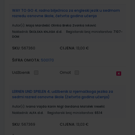
WAY TO GO 4; radna bilježnica za engleski jezik u sedmom
razredu osnovne škole, četvrta godina učenja
Autor(i):
Maja Mardešić Olinka Breka Zvonka Ivković
Nakladnik:
ŠKOLSKA KNJIGA d.d.
Registarski broj ministarstva:
7107-
DOM
SKU:
CIJENA:
567360
13,00 €
ŠIFRA OMOTA:
500170
Udžbenik
Omot
LERNEN UND SPIELEN 4; udžbenik iz njemačkoga jezika za
sedmi razred osnovne škole (četvrta godina učenja)
Autor(i):
Ivana Vajda Karin Nigl Gordana Matolek Veselić
Nakladnik:
ALFA d.d.
Registarski broj ministarstva:
6514
SKU:
CIJENA:
567369
13,03 €