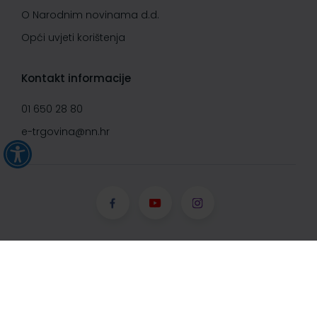
O Narodnim novinama d.d.
Opći uvjeti korištenja
Kontakt informacije
01 650 28 80
e-trgovina@nn.hr