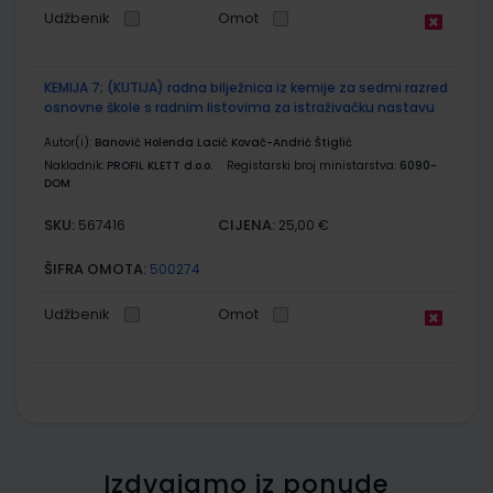
Udžbenik
Omot
KEMIJA 7; (KUTIJA) radna bilježnica iz kemije za sedmi razred
osnovne škole s radnim listovima za istraživačku nastavu
Autor(i):
Banović Holenda Lacić Kovač-Andrić Štiglić
Nakladnik:
PROFIL KLETT d.o.o.
Registarski broj ministarstva:
6090-
DOM
SKU:
CIJENA:
567416
25,00 €
ŠIFRA OMOTA:
500274
Udžbenik
Omot
Izdvajamo iz ponude