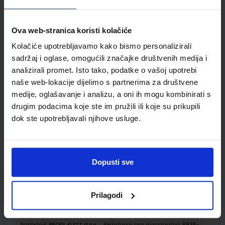
ŠIFRA OMOTA:
500167
Ova web-stranica koristi kolačiće
Udžbenik
Omot
Kolačiće upotrebljavamo kako bismo personalizirali
sadržaj i oglase, omogućili značajke društvenih medija i
analizirali promet. Isto tako, podatke o vašoj upotrebi
VREMEPLOV 7; udžbenik povijesti za sedmi razred
naše web-lokacije dijelimo s partnerima za društvene
Autor(i):
Igor Despot Gordana Frol Miljenko Hajdarović
medije, oglašavanje i analizu, a oni ih mogu kombinirati s
Nakladnik:
PROFIL KLETT d.o.o.
Registarski broj ministarstva:
6936
drugim podacima koje ste im pružili ili koje su prikupili
SKU:
CIJENA:
567419
13,03 €
dok ste upotrebljavali njihove usluge.
ŠIFRA OMOTA:
500159
Udžbenik
Omot
Dopusti sve
VREMEPLOV 7; radna bilježnica za nastavu povijesti u
Prilagodi
sedmom razredu osnovne škole
Autor(i):
Gordana Frol Miljenko Hajdarović
Nakladnik:
PROFIL KLETT d.o.o.
Registarski broj ministarstva:
6936-