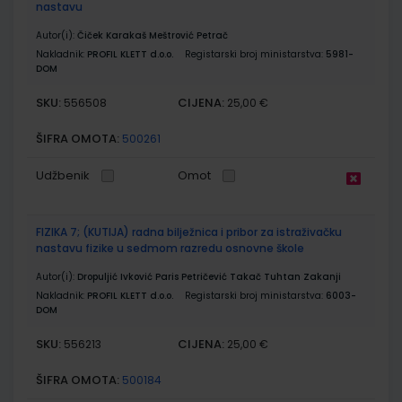
nastavu
Autor(i):
Čiček Karakaš Meštrović Petrač
Nakladnik:
PROFIL KLETT d.o.o.
Registarski broj ministarstva:
5981-
DOM
SKU:
CIJENA:
556508
25,00 €
ŠIFRA OMOTA:
500261
Udžbenik
Omot
FIZIKA 7; (KUTIJA) radna bilježnica i pribor za istraživačku
nastavu fizike u sedmom razredu osnovne škole
Autor(i):
Dropuljić Ivković Paris Petričević Takač Tuhtan Zakanji
Nakladnik:
PROFIL KLETT d.o.o.
Registarski broj ministarstva:
6003-
DOM
SKU:
CIJENA:
556213
25,00 €
ŠIFRA OMOTA:
500184