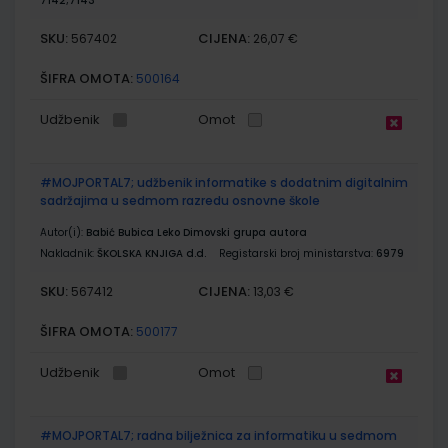
7142;7143
SKU:
CIJENA:
567402
26,07 €
ŠIFRA OMOTA:
500164
Udžbenik
Omot
#MOJPORTAL7; udžbenik informatike s dodatnim digitalnim
sadržajima u sedmom razredu osnovne škole
Autor(i):
Babić Bubica Leko Dimovski grupa autora
Nakladnik:
ŠKOLSKA KNJIGA d.d.
Registarski broj ministarstva:
6979
SKU:
CIJENA:
567412
13,03 €
ŠIFRA OMOTA:
500177
Udžbenik
Omot
#MOJPORTAL7; radna bilježnica za informatiku u sedmom