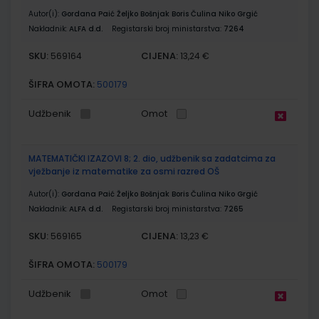
Autor(i):
Gordana Paić Željko Bošnjak Boris Čulina Niko Grgić
Nakladnik:
ALFA d.d.
Registarski broj ministarstva:
7264
SKU:
CIJENA:
569164
13,24 €
ŠIFRA OMOTA:
500179
Udžbenik
Omot
MATEMATIČKI IZAZOVI 8; 2. dio, udžbenik sa zadatcima za
vježbanje iz matematike za osmi razred OŠ
Autor(i):
Gordana Paić Željko Bošnjak Boris Čulina Niko Grgić
Nakladnik:
ALFA d.d.
Registarski broj ministarstva:
7265
SKU:
CIJENA:
569165
13,23 €
ŠIFRA OMOTA:
500179
Udžbenik
Omot