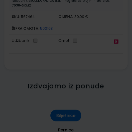
Nakladnik:
ŠKOLSKA KNJIGA d.d.
Registarski broj ministarstva:
7038-DOM2
SKU:
CIJENA:
567464
30,00 €
ŠIFRA OMOTA:
500163
Udžbenik
Omot
Izdvajamo iz ponude
Bilježnice
Pernice