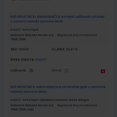
Grupirani
NAŠ HRVATSKI 8 i SNAGA RIJEČI 8; komplet udžbenik i čitanka
proizvodi
u osmom razredu osnovne škole
Autor(i):
Anita Šojat
Nakladnik:
ŠKOLSKA KNJIGA d.d.
Registarski broj ministarstva:
7665;7666
SKU:
CIJENA:
569114
26,47 €
ŠIFRA OMOTA:
500157
Udžbenik
Omot
NAŠ HRVATSKI 8; radna bilježnica za hrvatski jezik u osmome
razredu osnovne škole
Autor(i):
Anita Šojat Vjekoslava Hrastović Nada Marguš
Nakladnik:
ŠKOLSKA KNJIGA d.d.
Registarski broj ministarstva:
7665;7666-DOM