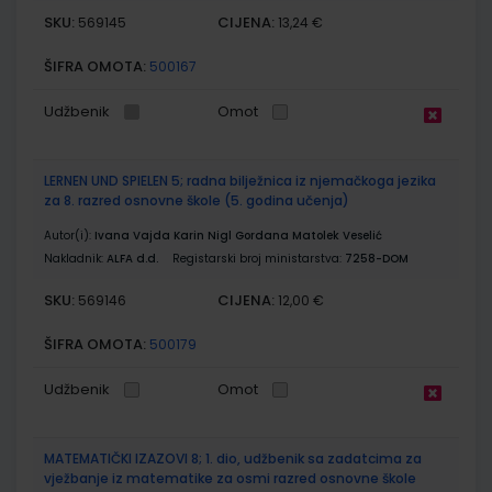
SKU:
CIJENA:
569145
13,24 €
ŠIFRA OMOTA:
500167
Udžbenik
Omot
LERNEN UND SPIELEN 5; radna bilježnica iz njemačkoga jezika
za 8. razred osnovne škole (5. godina učenja)
Autor(i):
Ivana Vajda Karin Nigl Gordana Matolek Veselić
Nakladnik:
ALFA d.d.
Registarski broj ministarstva:
7258-DOM
SKU:
CIJENA:
569146
12,00 €
ŠIFRA OMOTA:
500179
Udžbenik
Omot
MATEMATIČKI IZAZOVI 8; 1. dio, udžbenik sa zadatcima za
vježbanje iz matematike za osmi razred osnovne škole