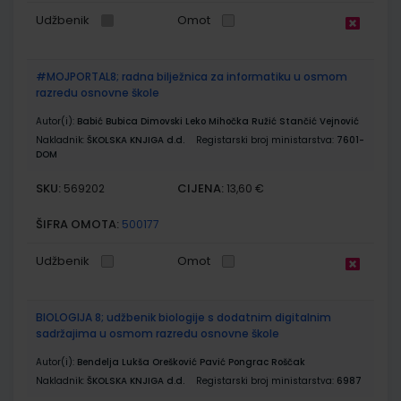
Udžbenik
Omot
#MOJPORTAL8; radna bilježnica za informatiku u osmom
razredu osnovne škole
Autor(i):
Babić Bubica Dimovski Leko Mihočka Ružić Stančić Vejnović
Nakladnik:
ŠKOLSKA KNJIGA d.d.
Registarski broj ministarstva:
7601-
DOM
SKU:
CIJENA:
569202
13,60 €
ŠIFRA OMOTA:
500177
Udžbenik
Omot
BIOLOGIJA 8; udžbenik biologije s dodatnim digitalnim
sadržajima u osmom razredu osnovne škole
Autor(i):
Bendelja Lukša Orešković Pavić Pongrac Roščak
Nakladnik:
ŠKOLSKA KNJIGA d.d.
Registarski broj ministarstva:
6987