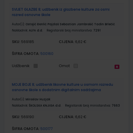
SVIJET GLAZBE 8; udžbenik iz glazbene kulture za osmi
razred osnovne škole
Autor(i):
Ostojić Đonlić Pajdaš Sebastian Jambrošić Tadin Brlečić
Nakladnik:
ALFA d.d.
Registarski broj ministarstva:
7291
SKU:
CIJENA:
569185
6,62 €
ŠIFRA OMOTA:
500160
Udžbenik
Omot
MOJE BOJE 8; udžbenik likovne kulture u osmom razredu
osnovne škole s dodatnim digitalnim sadržajima
Autor(i):
Miroslav Huzjak
Nakladnik:
ŠKOLSKA KNJIGA d.d.
Registarski broj ministarstva:
7663
SKU:
CIJENA:
569190
6,62 €
ŠIFRA OMOTA:
500177