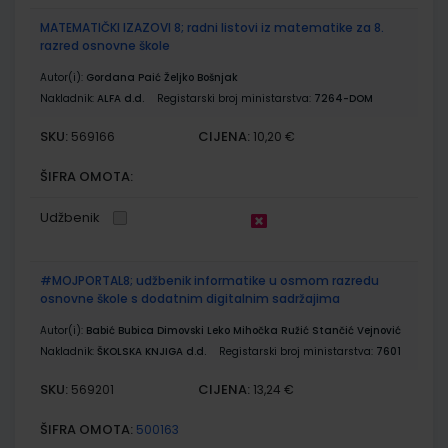
MATEMATIČKI IZAZOVI 8; radni listovi iz matematike za 8.
razred osnovne škole
Autor(i):
Gordana Paić Željko Bošnjak
Nakladnik:
ALFA d.d.
Registarski broj ministarstva:
7264-DOM
SKU:
CIJENA:
569166
10,20 €
ŠIFRA OMOTA:
Udžbenik
#MOJPORTAL8; udžbenik informatike u osmom razredu
osnovne škole s dodatnim digitalnim sadržajima
Autor(i):
Babić Bubica Dimovski Leko Mihočka Ružić Stančić Vejnović
Nakladnik:
ŠKOLSKA KNJIGA d.d.
Registarski broj ministarstva:
7601
SKU:
CIJENA:
569201
13,24 €
ŠIFRA OMOTA:
500163