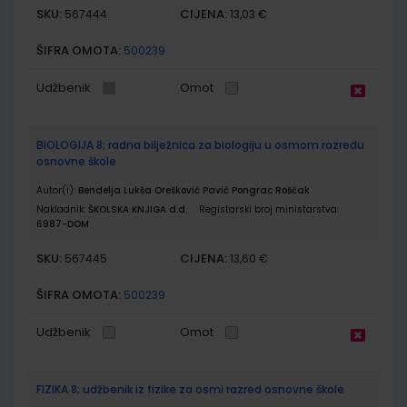
SKU:
CIJENA:
567444
13,03 €
ŠIFRA OMOTA:
500239
Udžbenik
Omot
BIOLOGIJA 8; radna bilježnica za biologiju u osmom razredu
osnovne škole
Autor(i):
Bendelja Lukša Orešković Pavić Pongrac Roščak
Nakladnik:
ŠKOLSKA KNJIGA d.d.
Registarski broj ministarstva:
6987-DOM
SKU:
CIJENA:
567445
13,60 €
ŠIFRA OMOTA:
500239
Udžbenik
Omot
FIZIKA 8; udžbenik iz fizike za osmi razred osnovne škole