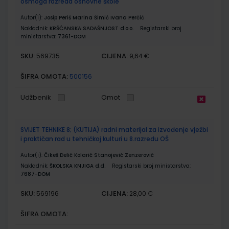
osmoga razreda osnovne škole
Autor(i):
Josip Periš Marina Šimić Ivana Perčić
Nakladnik:
KRŠĆANSKA SADAŠNJOST d.o.o.
Registarski broj
ministarstva:
7361-DOM
SKU:
CIJENA:
569735
9,64 €
ŠIFRA OMOTA:
500156
Udžbenik
Omot
SVIJET TEHNIKE 8; (KUTIJA) radni materijal za izvođenje vježbi
i praktičan rad u tehničkoj kulturi u 8.razredu OŠ
Autor(i):
Čikeš Delić Kolarić Stanojević Zenzerović
Nakladnik:
ŠKOLSKA KNJIGA d.d.
Registarski broj ministarstva:
7687-DOM
SKU:
CIJENA:
569196
28,00 €
ŠIFRA OMOTA: