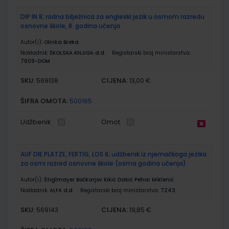
DIP IN 8; radna bilježnica za engleski jezik u osmom razredu
osnovne škole, 8. godina učenja
Autor(i):
Olinka Breka
Nakladnik:
ŠKOLSKA KNJIGA d.d.
Registarski broj ministarstva:
7609-DOM
SKU:
CIJENA:
569138
13,00 €
ŠIFRA OMOTA:
500165
Udžbenik
Omot
AUF DIE PLATZE, FERTIG, LOS 8; udžbenik iz njemačkoga jezika
za osmi razred osnovne škole (osma godina učenja)
Autor(i):
Štiglmayer Bočkarjov Kikić Dakić Pehar Miklenić
Nakladnik:
ALFA d.d.
Registarski broj ministarstva:
7243
SKU:
CIJENA:
569143
19,85 €