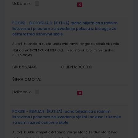
Udžbenik
POKUSI - BIOLOGIJA 8; (KUTIJA) radna bilježnica s radnim
listovima i priborom za izvođenje pokusa iz biologije za
osmi razred osnovne škole
Autor(i):
Bendelja Lukša Orešković Pavić Pongrac Roščak Vitković
Nakladnik:
ŠKOLSKA KNJIGA d.d.
Registarski broj ministarstva:
6987-DOM2
SKU:
CIJENA:
567446
30,00 €
ŠIFRA OMOTA:
Udžbenik
POKUSI - KEMIJA 8; (KUTIJA) radna bilježnica s radnim
listovima i priborom za izvođenje vježbi i pokusa iz kemije
za osmi razred osnovne škole
Autor(i):
Lukić Krmpotić Gržančić Varga Marić Zerdun Maričević