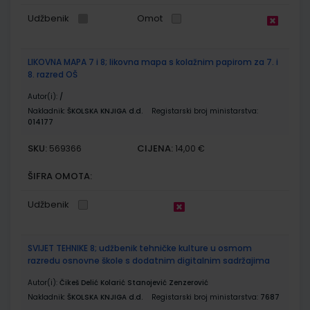
Udžbenik
Omot
LIKOVNA MAPA 7 i 8; likovna mapa s kolažnim papirom za 7. i
8. razred OŠ
Autor(i):
/
Nakladnik:
ŠKOLSKA KNJIGA d.d.
Registarski broj ministarstva:
014177
SKU:
CIJENA:
569366
14,00 €
ŠIFRA OMOTA:
Udžbenik
SVIJET TEHNIKE 8; udžbenik tehničke kulture u osmom
razredu osnovne škole s dodatnim digitalnim sadržajima
Autor(i):
Čikeš Delić Kolarić Stanojević Zenzerović
Nakladnik:
ŠKOLSKA KNJIGA d.d.
Registarski broj ministarstva:
7687