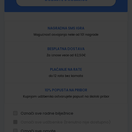
NAGRADNA SMS IGRA
Mogućnost osvajanja neke od 101 nagrade
BESPLATNA DOSTAVA
Za iznose veće od 62,50€
PLAĆANJE NA RATE
do 12 rata bez kamata
10% POPUSTA NA PRIBOR
Kupnjom udžbenika ostvarujete popust na školski pribor
Označi sve radne bilježnice
Označi sve udžbenike (trenutno nije dostupno)
Označi sve omote