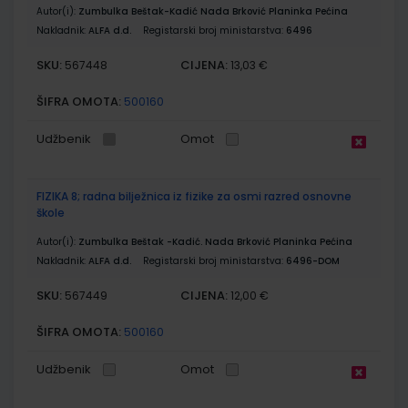
Autor(i):
Zumbulka Beštak-Kadić Nada Brković Planinka Pećina
Nakladnik:
ALFA d.d.
Registarski broj ministarstva:
6496
SKU:
CIJENA:
567448
13,03 €
ŠIFRA OMOTA:
500160
Udžbenik
Omot
FIZIKA 8; radna bilježnica iz fizike za osmi razred osnovne
škole
Autor(i):
Zumbulka Beštak -Kadić. Nada Brković Planinka Pećina
Nakladnik:
ALFA d.d.
Registarski broj ministarstva:
6496-DOM
SKU:
CIJENA:
567449
12,00 €
ŠIFRA OMOTA:
500160
Udžbenik
Omot