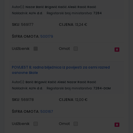
Autor(i):
Nazor Barić Brigović Kačić Alesić Racić Racić
Nakladnik:
ALFA d.d.
Registarski broj ministarstva:
7284
SKU:
CIJENA:
569177
13,24 €
ŠIFRA OMOTA:
500179
Udžbenik
Omot
POVIJEST 8; radna bilježnica iz povijesti za osmi razred
osnovne škole
Autor(i):
Barić Brigović Kačić Alesić Nazor Racić Racić
Nakladnik:
ALFA d.d.
Registarski broj ministarstva:
7284-DOM
SKU:
CIJENA:
569178
12,00 €
ŠIFRA OMOTA:
500167
Udžbenik
Omot