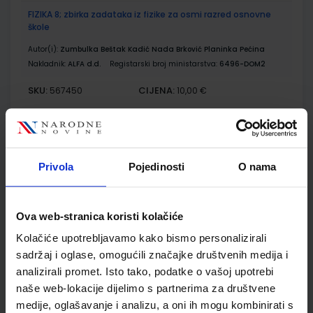
FIZIKA 8; zbirka zadataka iz fizike za osmi razred osnovne
škole
Autor(i):
Zumbulka Beštak Kadić Nada Brković Planinka Pećina
Nakladnik:
ALFA d.d.
Registarski broj ministarstva:
6496-DOM2
SKU:
CIJENA:
567450
10,00 €
ŠIFRA OMOTA:
500167
Udžbenik
Omot
Privola
Pojedinosti
O nama
KEMIJA 8; udžbenik kemije s dodatnim digitalnim sadržajima
u osmom razredu osnovne škole
Ova web-stranica koristi kolačiće
Autor(i):
Lukić Marić Zerdun Varga Maričević Krmpotić-Gržančić
Kolačiće upotrebljavamo kako bismo personalizirali
Nakladnik:
ŠKOLSKA KNJIGA d.d.
Registarski broj ministarstva:
7038
sadržaj i oglase, omogućili značajke društvenih medija i
SKU:
CIJENA:
567462
13,03 €
analizirali promet. Isto tako, podatke o vašoj upotrebi
naše web-lokacije dijelimo s partnerima za društvene
ŠIFRA OMOTA:
500177
medije, oglašavanje i analizu, a oni ih mogu kombinirati s