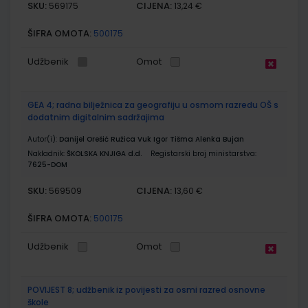
SKU:
CIJENA:
569175
13,24 €
ŠIFRA OMOTA:
500175
Udžbenik
Omot
GEA 4; radna bilježnica za geografiju u osmom razredu OŠ s
dodatnim digitalnim sadržajima
Autor(i):
Danijel Orešić Ružica Vuk Igor Tišma Alenka Bujan
Nakladnik:
ŠKOLSKA KNJIGA d.d.
Registarski broj ministarstva:
7625-DOM
SKU:
CIJENA:
569509
13,60 €
ŠIFRA OMOTA:
500175
Udžbenik
Omot
POVIJEST 8; udžbenik iz povijesti za osmi razred osnovne
škole