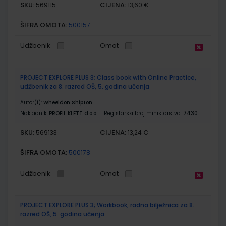
SKU:
CIJENA:
569115
13,60 €
ŠIFRA OMOTA:
500157
Udžbenik
Omot
PROJECT EXPLORE PLUS 3; Class book with Online Practice,
udžbenik za 8. razred OŠ, 5. godina učenja
Autor(i):
Wheeldon Shipton
Nakladnik:
PROFIL KLETT d.o.o.
Registarski broj ministarstva:
7430
SKU:
CIJENA:
569133
13,24 €
ŠIFRA OMOTA:
500178
Udžbenik
Omot
PROJECT EXPLORE PLUS 3; Workbook, radna bilježnica za 8.
razred OŠ, 5. godina učenja