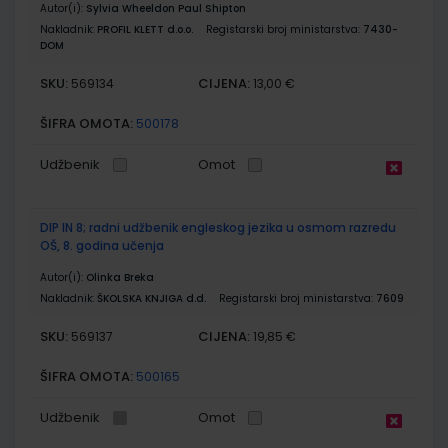
Autor(i):
Sylvia Wheeldon Paul Shipton
Nakladnik:
PROFIL KLETT d.o.o.
Registarski broj ministarstva:
7430-
DOM
SKU:
CIJENA:
569134
13,00 €
ŠIFRA OMOTA:
500178
Udžbenik
Omot
DIP IN 8; radni udžbenik engleskog jezika u osmom razredu
OŠ, 8. godina učenja
Autor(i):
Olinka Breka
Nakladnik:
ŠKOLSKA KNJIGA d.d.
Registarski broj ministarstva:
7609
SKU:
CIJENA:
569137
19,85 €
ŠIFRA OMOTA:
500165
Udžbenik
Omot