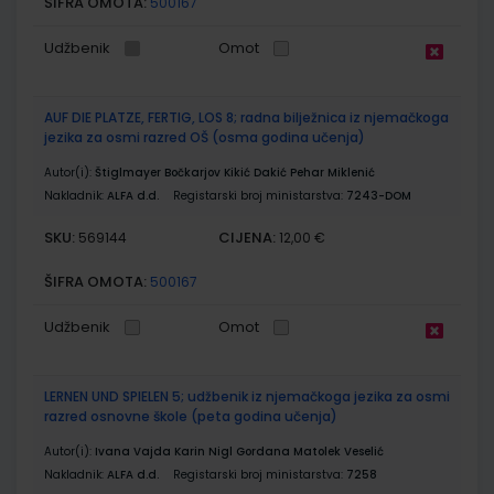
ŠIFRA OMOTA:
500167
Udžbenik
Omot
AUF DIE PLATZE, FERTIG, LOS 8; radna bilježnica iz njemačkoga
jezika za osmi razred OŠ (osma godina učenja)
Autor(i):
Štiglmayer Bočkarjov Kikić Dakić Pehar Miklenić
Nakladnik:
ALFA d.d.
Registarski broj ministarstva:
7243-DOM
SKU:
CIJENA:
569144
12,00 €
ŠIFRA OMOTA:
500167
Udžbenik
Omot
LERNEN UND SPIELEN 5; udžbenik iz njemačkoga jezika za osmi
razred osnovne škole (peta godina učenja)
Autor(i):
Ivana Vajda Karin Nigl Gordana Matolek Veselić
Nakladnik:
ALFA d.d.
Registarski broj ministarstva:
7258