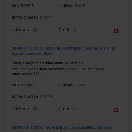
SKU:
CIJENA:
569195
6,62 €
ŠIFRA OMOTA:
500744
Udžbenik
Omot
UKORAK S ISUSOM; udžbenik za katolički vjeronauk osmoga
razreda osnovne škole
Autor(i):
Josip Periš Marina Šimić Ivana Perčić
Nakladnik:
KRŠĆANSKA SADAŠNJOST d.o.o.
Registarski broj
ministarstva:
7361
SKU:
CIJENA:
569206
13,24 €
ŠIFRA OMOTA:
500156
Udžbenik
Omot
UKORAK S ISUSOM; radna bilježnica za katolički vjeronauk