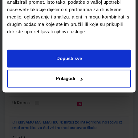
analizirali promet. Isto tako, podatke o vašoj upotrebi
naše web-lokacije dijelimo s partnerima za društvene
ŠIFRA OMOTA:
500167
medije, oglašavanje i analizu, a oni ih mogu kombinirati s
drugim podacima koje ste im pružili ili koje su prikupili
Udžbenik
Omot
dok ste upotrebljavali njihove usluge.
OTKRIVAMO MATEMATIKU 4; listići za dodatnu nastavu iz
matematike za četvrti razred osnovne škole
Dopusti sve
Autor(i):
Dubravka Glasnović Gracin Gabriela Žokalj Tanja Soucie
Nakladnik:
ALFA d.d.
Registarski broj ministarstva:
7278-DOM3
SKU:
CIJENA:
569064
9,00 €
Prilagodi
ŠIFRA OMOTA:
Udžbenik
OTKRIVAMO MATEMATIKU 4; listići za integriranu nastavu iz
matematike za četvrti razred osnovne škole
Autor(i):