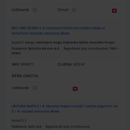
Udžbenik
Omot
MOJ SRETNI BROJ 4; nastavni listići za matematiku u
četvrtom razredu osnovne škole
Autor(i):
Sanja Jakovljević Rogić Dubravka Miklec Graciella Prtajin
Nakladnik:
ŠKOLSKA KNJIGA d.d.
Registarski broj ministarstva:
7661-
DOM3
SKU:
CIJENA:
569077
9,50 €
ŠIFRA OMOTA:
Udžbenik
LIKOVNA MAPA 3 i 4; likovna mapa s kolaž i raster papirom za
3. i 4. razred osnovne škole
Autor(i):
/
Nakladnik:
ALFA d.d.
Registarski broj ministarstva: