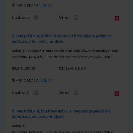
ŠIFRA OMOTA:
500167
Udžbenik
Omot
ČITAM I PIŠEM 4; radna bilježnica iz hrvatskoga jezika za
četvrti razred osnovne škole
Autor(i):
Pavličević-Franić Velički Aladrović Slovaček Domišljanović
Nakladnik:
ALFA d.d.
Registarski broj ministarstva:
7246-DOM
SKU:
CIJENA:
569003
9,50 €
ŠIFRA OMOTA:
500167
Udžbenik
Omot
ČITAM I PIŠEM 4; Nastavni listići iz hrvatskoga jezika za
četvrti razred osnovne škole
Autor(i):
Nakladnik:
ALFA d.d.
Registarski broj ministarstva:
7246-DOM2