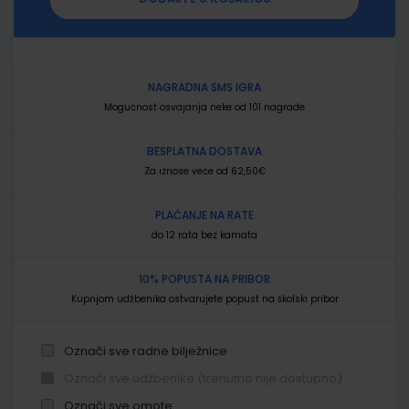
NAGRADNA SMS IGRA
Mogućnost osvajanja neke od 101 nagrade
BESPLATNA DOSTAVA
Za iznose veće od 62,50€
PLAĆANJE NA RATE
do 12 rata bez kamata
10% POPUSTA NA PRIBOR
Kupnjom udžbenika ostvarujete popust na školski pribor
Označi sve radne bilježnice
Označi sve udžbenike (trenutno nije dostupno)
Označi sve omote