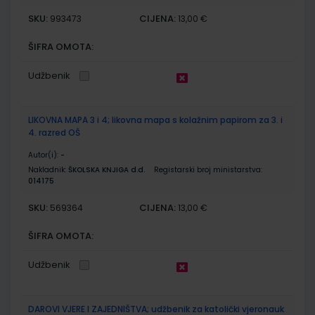
SKU:
CIJENA:
993473
13,00 €
ŠIFRA OMOTA:
Udžbenik
LIKOVNA MAPA 3 i 4; likovna mapa s kolažnim papirom za 3. i
4. razred OŠ
Autor(i):
-
Nakladnik:
ŠKOLSKA KNJIGA d.d.
Registarski broj ministarstva:
014175
SKU:
CIJENA:
569364
13,00 €
ŠIFRA OMOTA:
Udžbenik
DAROVI VJERE I ZAJEDNIŠTVA; udžbenik za katolički vjeronauk