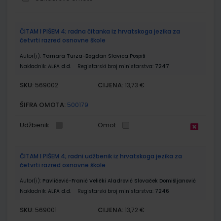
Grupirani
ČITAM I PIŠEM 4; radna čitanka iz hrvatskoga jezika za
proizvodi
četvrti razred osnovne škole
Autor(i):
Tamara Turza-Bogdan Slavica Pospiš
Nakladnik:
ALFA d.d.
Registarski broj ministarstva:
7247
SKU:
CIJENA:
569002
13,73 €
ŠIFRA OMOTA:
500179
Udžbenik
Omot
ČITAM I PIŠEM 4; radni udžbenik iz hrvatskoga jezika za
četvrti razred osnovne škole
Autor(i):
Pavličević-Franić Velički Aladrović Slovaček Domišljanović
Nakladnik:
ALFA d.d.
Registarski broj ministarstva:
7246
SKU:
CIJENA:
569001
13,72 €