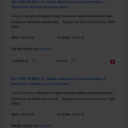
MOJ SRETNI BROJ 4; radna bilježnica za matematiku u
četvrtom razredu osnovne škole
Autor(i):
Sanja Jakovljević Rogić Dubravka Miklec Graciella Prtajin
Nakladnik:
ŠKOLSKA KNJIGA d.d.
Registarski broj ministarstva:
7661-
DOM
SKU:
CIJENA:
569075
10,50 €
ŠIFRA OMOTA:
500162
Udžbenik
Omot
MOJ SRETNI BROJ 4; zbirka zadataka za matematiku u
četvrtom razredu osnovne škole
Autor(i):
Sanja Jakovljević Rogić Dubravka Miklec Graciella Prtajin
Nakladnik:
ŠKOLSKA KNJIGA d.d.
Registarski broj ministarstva:
7661-
DOM2
SKU:
CIJENA:
569076
12,00 €
ŠIFRA OMOTA:
500239