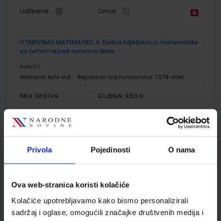
Udžbenik
Omot
OTKRIVAMO MATEMATIKU 4; Radna bilježnica iz matematike
za četvrti razred osnovne škole
Autor(i):
Nakladnik:
ALFA d.d.
Registarski broj ministarstva:
7278-DOM
SKU:
CIJENA:
569749
9,50 €
ŠIFRA OMOTA:
500179
Udžbenik
Omot
Privola
Pojedinosti
O nama
OTKRIVAMO MATEMATIKU 4; zbirka zadataka iz matematike
za četvrti razred osnovne škole
Ova web-stranica koristi kolačiće
Autor(i):
Dubravka Glasnović Gracin Gabriela Žokalj Tanja Soucie
Kolačiće upotrebljavamo kako bismo personalizirali
Nakladnik:
ALFA d.d.
Registarski broj ministarstva:
7278-DOM2
sadržaj i oglase, omogućili značajke društvenih medija i
SKU:
CIJENA:
569063
9,50 €