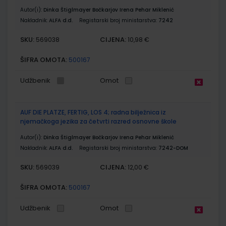
Autor(i):
Dinka Štiglmayer Bočkarjov Irena Pehar Miklenić
Nakladnik:
ALFA d.d.
Registarski broj ministarstva:
7242
SKU:
CIJENA:
569038
10,98 €
ŠIFRA OMOTA:
500167
Udžbenik
Omot
AUF DIE PLATZE, FERTIG, LOS 4; radna bilježnica iz
njemačkoga jezika za četvrti razred osnovne škole
Autor(i):
Dinka Štiglmayer Bočkarjov Irena Pehar Miklenić
Nakladnik:
ALFA d.d.
Registarski broj ministarstva:
7242-DOM
SKU:
CIJENA:
569039
12,00 €
ŠIFRA OMOTA:
500167
Udžbenik
Omot