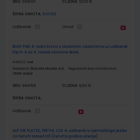
SKU:
CIJENA:
569031
13,00 €
ŠIFRA OMOTA:
500158
Udžbenik
Omot
BUSY PAD 4; radni listovi s dodatnim zadatcima uz udžbenik
Dip in 4 za 4. razred osnovne škole
Autor(i):
Ivoš
Nakladnik:
ŠKOLSKA KNJIGA d.d.
Registarski broj ministarstva:
7608-DOM2
SKU:
CIJENA:
994158
9,50 €
ŠIFRA OMOTA:
Udžbenik
AUF DIE PLATZE, FERTIG, LOS 4; udžbenik iz njemačkoga jezika
za četvrti razred OŠ (četvrta godina učenja)