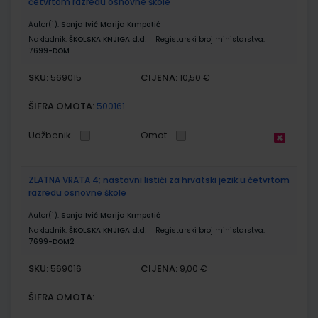
četvrtom razredu osnovne škole
Autor(i):
Sonja Ivić Marija Krmpotić
Nakladnik:
ŠKOLSKA KNJIGA d.d.
Registarski broj ministarstva:
7699-DOM
SKU:
CIJENA:
569015
10,50 €
ŠIFRA OMOTA:
500161
Udžbenik
Omot
ZLATNA VRATA 4; nastavni listići za hrvatski jezik u četvrtom
razredu osnovne škole
Autor(i):
Sonja Ivić Marija Krmpotić
Nakladnik:
ŠKOLSKA KNJIGA d.d.
Registarski broj ministarstva:
7699-DOM2
SKU:
CIJENA:
569016
9,00 €
ŠIFRA OMOTA: