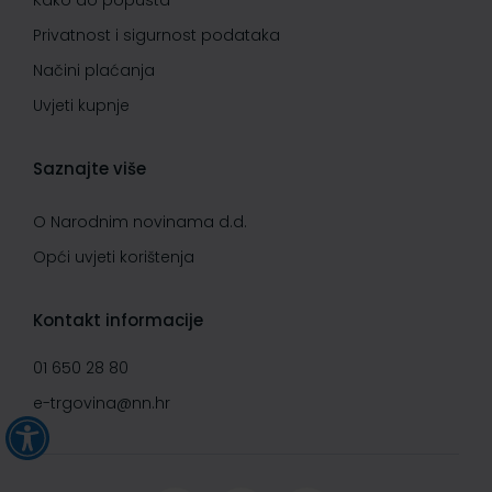
Kako do popusta
Privatnost i sigurnost podataka
Načini plaćanja
Uvjeti kupnje
Saznajte više
O Narodnim novinama d.d.
Opći uvjeti korištenja
Kontakt informacije
01 650 28 80
e-trgovina@nn.hr