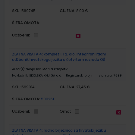
SKU:
CIJENA:
569745
8,00 €
ŠIFRA OMOTA:
Udžbenik
ZLATNA VRATA 4; komplet 1. i 2. dio, integrirani radni
udžbenik hrvatskoga jezika u četvrtom razredu OŠ
Autor(i):
Sonja Ivić Marija Krmpotić
Nakladnik:
ŠKOLSKA KNJIGA d.d.
Registarski broj ministarstva:
7699
SKU:
CIJENA:
569014
27,45 €
ŠIFRA OMOTA:
500261
Udžbenik
Omot
ZLATNA VRATA 4; radna bilježnica za hrvatski jezik u