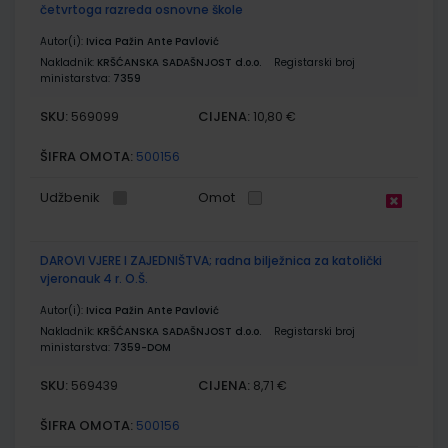
četvrtoga razreda osnovne škole
Autor(i):
Ivica Pažin Ante Pavlović
Nakladnik:
KRŠĆANSKA SADAŠNJOST d.o.o.
Registarski broj
ministarstva:
7359
SKU:
CIJENA:
569099
10,80 €
ŠIFRA OMOTA:
500156
Udžbenik
Omot
DAROVI VJERE I ZAJEDNIŠTVA; radna bilježnica za katolički
vjeronauk 4 r. O.Š.
Autor(i):
Ivica Pažin Ante Pavlović
Nakladnik:
KRŠĆANSKA SADAŠNJOST d.o.o.
Registarski broj
ministarstva:
7359-DOM
SKU:
CIJENA:
569439
8,71 €
ŠIFRA OMOTA:
500156