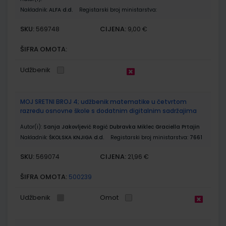
Nakladnik:
ALFA d.d.
Registarski broj ministarstva:
SKU:
CIJENA:
569748
9,00 €
ŠIFRA OMOTA:
Udžbenik
MOJ SRETNI BROJ 4; udžbenik matematike u četvrtom
razredu osnovne škole s dodatnim digitalnim sadržajima
Autor(i):
Sanja Jakovljević Rogić Dubravka Miklec Graciella Prtajin
Nakladnik:
ŠKOLSKA KNJIGA d.d.
Registarski broj ministarstva:
7661
SKU:
CIJENA:
569074
21,96 €
ŠIFRA OMOTA:
500239
Udžbenik
Omot