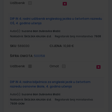
Udžbenik
DIP IN 4; radni udžbenik engleskog jezika u četvrtom razredu
OŠ, 4. godina učenja
Autor(i):
Suzana Ban Dubravka Blažić
Nakladnik:
ŠKOLSKA KNJIGA d.d.
Registarski broj ministarstva:
7608
SKU:
CIJENA:
569030
10,98 €
ŠIFRA OMOTA:
500158
Udžbenik
Omot
DIP IN 4; radna bilježnica za engleski jezik u četvrtom
razredu osnovne škole, 4. godina učenja
Autor(i):
Suzana Ban Dubravka Blažić
Nakladnik:
ŠKOLSKA KNJIGA d.d.
Registarski broj ministarstva:
7608-DOM