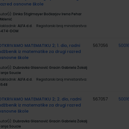
razred osnovne škole
utor(i):
Dinka Štiglmayer Bočkarjov Irena Pehar
iklenić
Nakladnik:
ALFA d.d.
Registarski broj ministarstva:
6474-DOM
OTKRIVAMO MATEMATIKU 2; 1. dio, radni
567056
5001
udžbenik iz matematike za drugi razred
osnovne škole
utor(i):
Dubravka Glasnović Gracin Gabriela Žokalj
Tanja Soucie
Nakladnik:
ALFA d.d.
Registarski broj ministarstva:
6548
OTKRIVAMO MATEMATIKU 2; 2. dio, radni
567057
5001
udžbenik iz matematike za drugi razred
osnovne škole
utor(i):
Dubravka Glasnović Gracin Gabriela Žokalj
Tanja Soucie