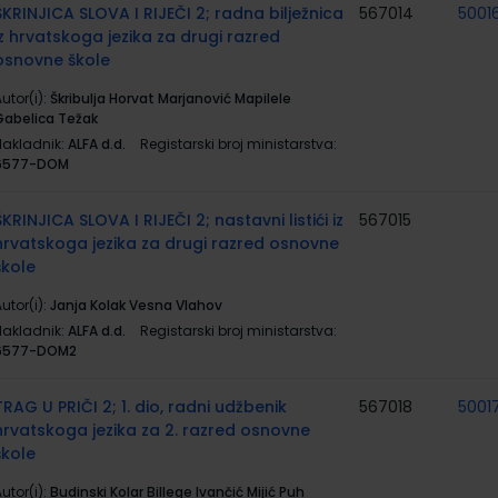
ŠKRINJICA SLOVA I RIJEČI 2; radna bilježnica
567014
5001
iz hrvatskoga jezika za drugi razred
osnovne škole
utor(i):
Škribulja Horvat Marjanović Mapilele
Gabelica Težak
Nakladnik:
ALFA d.d.
Registarski broj ministarstva:
6577-DOM
ŠKRINJICA SLOVA I RIJEČI 2; nastavni listići iz
567015
hrvatskoga jezika za drugi razred osnovne
škole
utor(i):
Janja Kolak Vesna Vlahov
Nakladnik:
ALFA d.d.
Registarski broj ministarstva:
6577-DOM2
TRAG U PRIČI 2; 1. dio, radni udžbenik
567018
5001
hrvatskoga jezika za 2. razred osnovne
škole
utor(i):
Budinski Kolar Billege Ivančić Mijić Puh