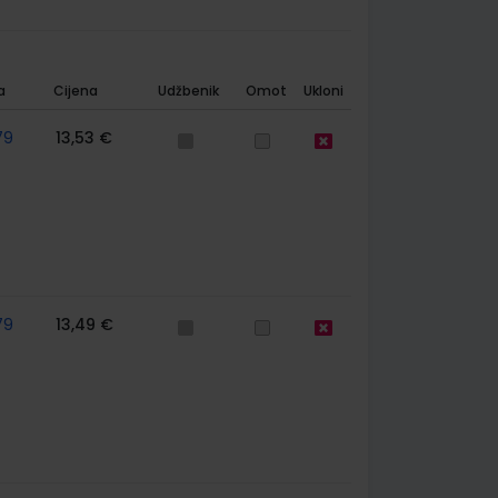
a
Cijena
Udžbenik
Omot
Ukloni
79
13,53 €
79
13,49 €