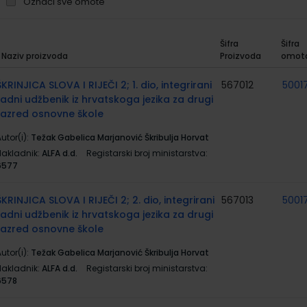
Označi sve omote
Šifra
Šifra
Naziv proizvoda
Proizvoda
omot
rupirani
roizvodi
ŠKRINJICA SLOVA I RIJEČI 2; 1. dio, integrirani
567012
5001
radni udžbenik iz hrvatskoga jezika za drugi
razred osnovne škole
utor(i):
Težak Gabelica Marjanović Škribulja Horvat
Nakladnik:
ALFA d.d.
Registarski broj ministarstva:
6577
ŠKRINJICA SLOVA I RIJEČI 2; 2. dio, integrirani
567013
5001
radni udžbenik iz hrvatskoga jezika za drugi
razred osnovne škole
utor(i):
Težak Gabelica Marjanović Škribulja Horvat
Nakladnik:
ALFA d.d.
Registarski broj ministarstva:
6578