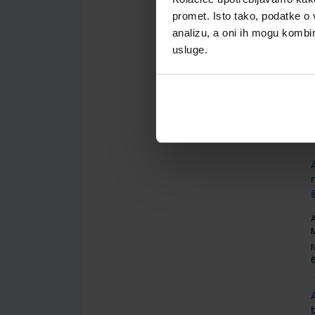
promet. Isto tako, podatke o 
analizu, a oni ih mogu kombini
usluge.
A
A
M