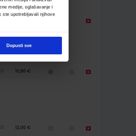
ene medije, oglašavanje i
k ste upotrebljavali njihove
9,50 €
Dopusti sve
67
10,80 €
67
12,00 €