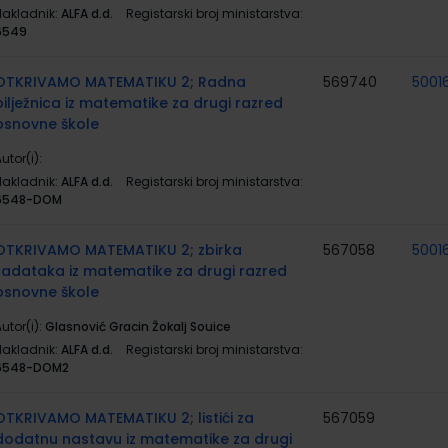
Nakladnik:
ALFA d.d.
Registarski broj ministarstva:
6549
OTKRIVAMO MATEMATIKU 2; Radna
569740
5001
bilježnica iz matematike za drugi razred
osnovne škole
utor(i):
Nakladnik:
ALFA d.d.
Registarski broj ministarstva:
6548-DOM
OTKRIVAMO MATEMATIKU 2; zbirka
567058
5001
zadataka iz matematike za drugi razred
osnovne škole
utor(i):
Glasnović Gracin Žokalj Souice
Nakladnik:
ALFA d.d.
Registarski broj ministarstva:
6548-DOM2
OTKRIVAMO MATEMATIKU 2; listići za
567059
dodatnu nastavu iz matematike za drugi