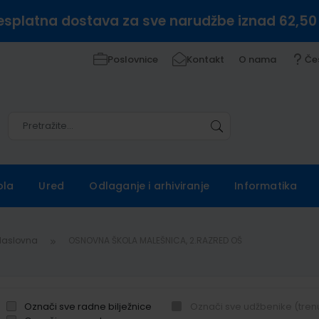
esplatna dostava za sve narudžbe iznad 62,50
Poslovnice
Kontakt
O nama
Če
Pretražite
Pretražite
ola
Ured
Odlaganje i arhiviranje
Informatika
Naslovna
OSNOVNA ŠKOLA MALEŠNICA, 2.RAZRED OŠ
Označi sve radne bilježnice
Označi sve udžbenike (tren