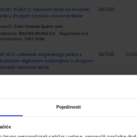
SVIJET RIJEČI 2; nastavni listići za hrvatski
567023
jezik u drugom razredu osnovne škole
utor(i):
Zokić Vladušić Španić Jurić
Nakladnik:
ŠKOLSKA KNJIGA d.d.
Registarski broj
ministarstva:
7087-DOM
DIP IN 2; udžbenik engleskoga jezika s
567035
5001
dodatnim digitalnim sadržajima u drugom
razredu osnovne škole
utor(i):
Biserka Džeba Maja Mardešić
Nakladnik:
ŠKOLSKA KNJIGA d.d.
Registarski broj
ministarstva:
6994
DIP IN 2; radna bilježnica za engleski jezik u
567036
5001
Pojedinosti
drugom razredu osnovne škole, druga
godina učenja
ačiće
utor(i):
Biserka Džeba Maja Mardešić
Nakladnik:
ŠKOLSKA KNJIGA d.d.
Registarski broj
bismo personalizirali sadržaj i oglase, omogućili značajke društv