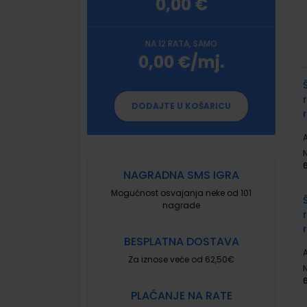
0,00 €
NA 12 RATA, SAMO
0,00 €/mj.
G
p
DODAJTE U KOŠARICU
A
NAGRADNA SMS IGRA
Mogućnost osvajanja neke od 101
nagrade
BESPLATNA DOSTAVA
A
Za iznose veće od 62,50€
PLAĆANJE NA RATE