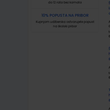
do 12 rata bez kamata
10% POPUSTA NA PRIBOR
Kupnjom udžbenika ostvarujete popust
A
na školski pribor
A
A