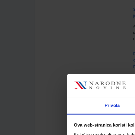
A
A
Privola
Ova web-stranica koristi kol
A
Kolačiće upotrebljavamo kako 