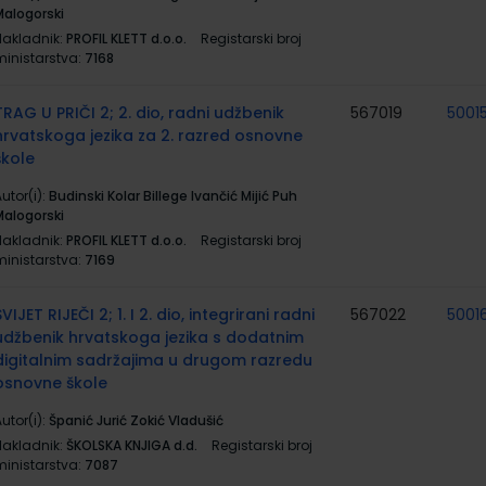
Malogorski
Nakladnik:
PROFIL KLETT d.o.o.
Registarski broj
ministarstva:
7168
TRAG U PRIČI 2; 2. dio, radni udžbenik
567019
5001
hrvatskoga jezika za 2. razred osnovne
škole
utor(i):
Budinski Kolar Billege Ivančić Mijić Puh
Malogorski
Nakladnik:
PROFIL KLETT d.o.o.
Registarski broj
ministarstva:
7169
SVIJET RIJEČI 2; 1. I 2. dio, integrirani radni
567022
50016
udžbenik hrvatskoga jezika s dodatnim
digitalnim sadržajima u drugom razredu
osnovne škole
utor(i):
Španić Jurić Zokić Vladušić
Nakladnik:
ŠKOLSKA KNJIGA d.d.
Registarski broj
ministarstva:
7087