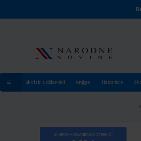
B
Školski udžbenici
Knjige
Tiskanice
Šk
UKUPNO - ODABRANI UDŽBENICI