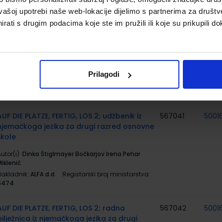
ministarstva:
6994-DOM
vašoj upotrebi naše web-lokacije dijelimo s partnerima za društv
rati s drugim podacima koje ste im pružili ili koje su prikupili do
BUSY PAD 2; radni listovi s dodatnim
567871
zadatcima uz udžbenik Dip in 2 za 2. razred
osnovne škole
utor(i):
Vlasta Živković
Prilagodi
Nakladnik:
ŠKOLSKA KNJIGA d.d.
Registarski broj
ministarstva:
6994-DOM2
AUF DIE PLATZE, FERTIG, LOS 2; udžbenik iz
567041
5001
njemačkoga jezika za drugi razred osnovne
škole
utor(i):
Dinka Štiglmayer Bočkarjov Irena Pehar
iklenić
Nakladnik:
ALFA d.d.
Registarski broj ministarstva:
6474
AUF DIE PLATZE, FERTIG, LOS 2; radna
567042
5001
bilježnica iz njemačkoga jezika za drugi