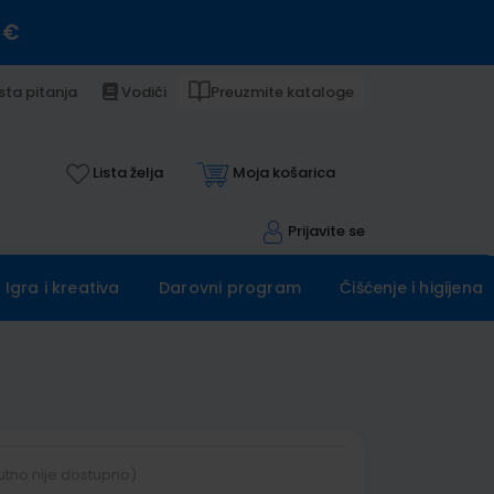
 €
sta pitanja
Vodiči
Preuzmite kataloge
Lista želja
Moja košarica
Prijavite se
Igra i kreativa
Darovni program
Čišćenje i higijena
utno nije dostupno)