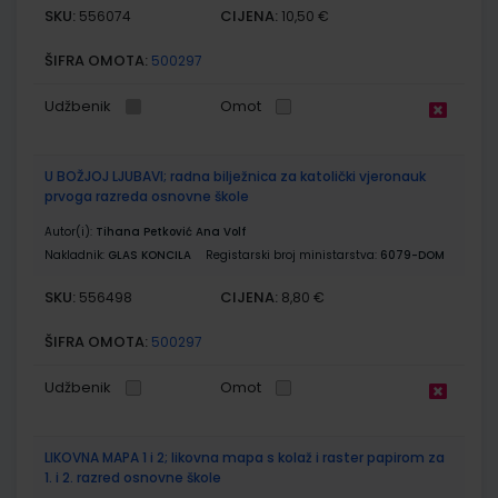
SKU:
CIJENA:
556074
10,50 €
ŠIFRA OMOTA:
500297
Udžbenik
Omot
U BOŽJOJ LJUBAVI; radna bilježnica za katolički vjeronauk
prvoga razreda osnovne škole
Autor(i):
Tihana Petković Ana Volf
Nakladnik:
GLAS KONCILA
Registarski broj ministarstva:
6079-DOM
SKU:
CIJENA:
556498
8,80 €
ŠIFRA OMOTA:
500297
Udžbenik
Omot
LIKOVNA MAPA 1 i 2; likovna mapa s kolaž i raster papirom za
1. i 2. razred osnovne škole