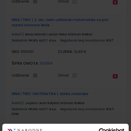
Udžbenik
Omot
NINA I TINO 1; 2. dio, radni udžbenik matematike za prvi
razred osnovne škole
Autor(i):
Boras Mandić Lončar Pešut Križman Roškar
Nakladnik:
PROFIL KLETT d.o.o.
Registarski broj ministarstva:
6107
SKU:
CIJENA:
556051
10,49 €
ŠIFRA OMOTA:
500164
Udžbenik
Omot
NINA I TINO 1 MATEMATIKA 1; zbirka zadataka
Autor(i):
Jurjević Levar Raljević Križman Roškar
Nakladnik:
PROFIL KLETT d.o.o.
Registarski broj ministarstva:
6107-
DOM
SKU:
CIJENA:
556223
11,00 €