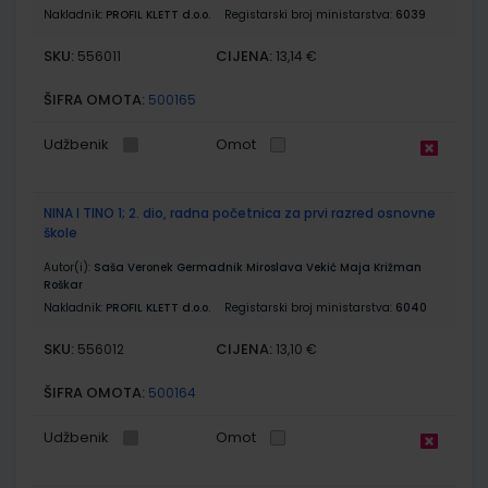
Nakladnik:
PROFIL KLETT d.o.o.
Registarski broj ministarstva:
6039
SKU:
CIJENA:
556011
13,14 €
ŠIFRA OMOTA:
500165
Udžbenik
Omot
NINA I TINO 1; 2. dio, radna početnica za prvi razred osnovne
škole
Autor(i):
Saša Veronek Germadnik Miroslava Vekić Maja Križman
Roškar
Nakladnik:
PROFIL KLETT d.o.o.
Registarski broj ministarstva:
6040
SKU:
CIJENA:
556012
13,10 €
ŠIFRA OMOTA:
500164
Udžbenik
Omot