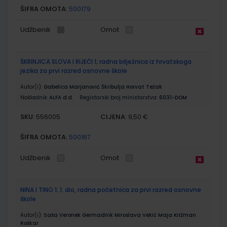
ŠIFRA OMOTA:
500179
Udžbenik
Omot
ŠKRINJICA SLOVA I RIJEČI 1; radna bilježnica iz hrvatskoga
jezika za prvi razred osnovne škole
Autor(i):
Gabelica Marjanović Škribulja Horvat Težak
Nakladnik:
ALFA d.d.
Registarski broj ministarstva:
6031-DOM
SKU:
CIJENA:
556005
9,50 €
ŠIFRA OMOTA:
500167
Udžbenik
Omot
NINA I TINO 1; 1. dio, radna početnica za prvi razred osnovne
škole
Autor(i):
Saša Veronek Germadnik Miroslava Vekić Maja Križman
Roškar