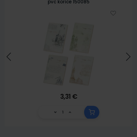
pvc korice 150085
3,31 €