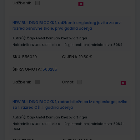
Udžbenik
NEW BUILDING BLOCKS 1; udžbenik engleskog jezika za prvi
razred osnovne škole, prva godina učenja
Autor(i):
Čajo Anđel Domljan Knezović Singer
Nakladnik:
PROFIL KLETT d.o.o.
Registarski broj ministarstva:
5984
SKU:
CIJENA:
556029
10,50 €
ŠIFRA OMOTA:
500285
Udžbenik
Omot
NEW BUILDING BLOCKS 1; radna bilježnica iz engleskoga jezika
za 1. razred OŠ., I. godina učenja
Autor(i):
Čajo Anđel Domljan Knezović Singer
Nakladnik:
PROFIL KLETT d.o.o.
Registarski broj ministarstva:
5984-
DOM