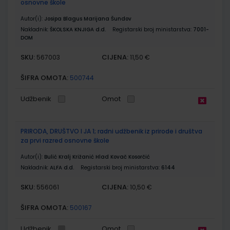
osnovne škole
Autor(i):
Josipa Blagus Marijana Šundov
Nakladnik:
ŠKOLSKA KNJIGA d.d.
Registarski broj ministarstva:
7001-
DOM
SKU:
CIJENA:
567003
11,50 €
ŠIFRA OMOTA:
500744
Udžbenik
Omot
PRIRODA, DRUŠTVO I JA 1; radni udžbenik iz prirode i društva
za prvi razred osnovne škole
Autor(i):
Bulić Kralj Križanić Hlad Kovač Kosorčić
Nakladnik:
ALFA d.d.
Registarski broj ministarstva:
6144
SKU:
CIJENA:
556061
10,50 €
ŠIFRA OMOTA:
500167
Udžbenik
Omot