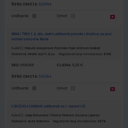
ŠIFRA OMOTA:
500164
Udžbenik
Omot
NINA I TINO 1; 2. dio, radni udžbenik prirode i društva za prvi
razred osnovne škole
Autor(i):
Piškulić Marjanović Pizzitola Prpić Križman Roškar
Nakladnik:
PROFIL KLETT d.o.o.
Registarski broj ministarstva:
6148
SKU:
CIJENA:
556065
5,25 €
ŠIFRA OMOTA:
500164
Udžbenik
Omot
U BOŽJOJ LJUBAVI; udžbenik za 1. razred OŠ
Autor(i):
Josip Šimunović Tihana Petković Suzana Lipovac
Nakladnik:
GLAS KONCILA
Registarski broj ministarstva:
6079