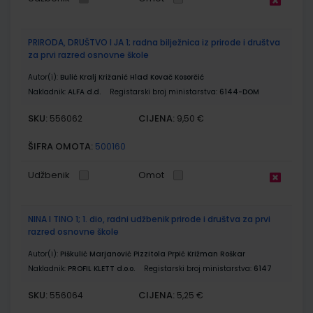
PRIRODA, DRUŠTVO I JA 1; radna bilježnica iz prirode i društva
za prvi razred osnovne škole
Autor(i):
Bulić Kralj Križanić Hlad Kovač Kosorčić
Nakladnik:
ALFA d.d.
Registarski broj ministarstva:
6144-DOM
SKU:
CIJENA:
556062
9,50 €
ŠIFRA OMOTA:
500160
Udžbenik
Omot
NINA I TINO 1; 1. dio, radni udžbenik prirode i društva za prvi
razred osnovne škole
Autor(i):
Piškulić Marjanović Pizzitola Prpić Križman Roškar
Nakladnik:
PROFIL KLETT d.o.o.
Registarski broj ministarstva:
6147
SKU:
CIJENA:
556064
5,25 €