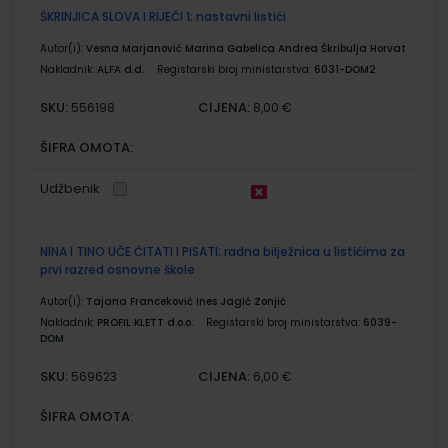
ŠKRINJICA SLOVA I RIJEČI 1; nastavni listići
Autor(i):
Vesna Marjanović Marina Gabelica Andrea Škribulja Horvat
Nakladnik:
ALFA d.d.
Registarski broj ministarstva:
6031-DOM2
SKU:
CIJENA:
556198
8,00 €
ŠIFRA OMOTA:
Udžbenik
NINA I TINO UČE ČITATI I PISATI; radna bilježnica u listićima za
prvi razred osnovne škole
Autor(i):
Tajana Franceković Ines Jagić Zonjić
Nakladnik:
PROFIL KLETT d.o.o.
Registarski broj ministarstva:
6039-
DOM
SKU:
CIJENA:
569623
6,00 €
ŠIFRA OMOTA: