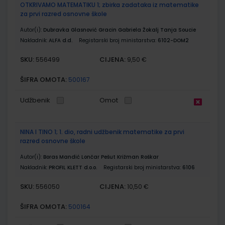
OTKRIVAMO MATEMATIKU 1; zbirka zadataka iz matematike
za prvi razred osnovne škole
Autor(i):
Dubravka Glasnović Gracin Gabriela Žokalj Tanja Soucie
Nakladnik:
ALFA d.d.
Registarski broj ministarstva:
6102-DOM2
SKU:
CIJENA:
556499
9,50 €
ŠIFRA OMOTA:
500167
Udžbenik
Omot
NINA I TINO 1; 1. dio, radni udžbenik matematike za prvi
razred osnovne škole
Autor(i):
Boras Mandić Lončar Pešut Križman Roškar
Nakladnik:
PROFIL KLETT d.o.o.
Registarski broj ministarstva:
6106
SKU:
CIJENA:
556050
10,50 €
ŠIFRA OMOTA:
500164