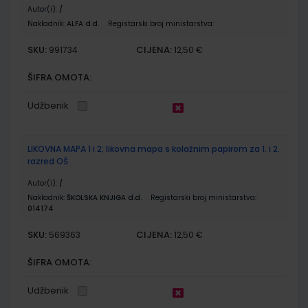
Autor(i):
/
Nakladnik:
ALFA d.d.
Registarski broj ministarstva:
SKU:
CIJENA:
991734
12,50 €
ŠIFRA OMOTA:
Udžbenik
LIKOVNA MAPA 1 i 2; likovna mapa s kolažnim papirom za 1. i 2.
razred OŠ
Autor(i):
/
Nakladnik:
ŠKOLSKA KNJIGA d.d.
Registarski broj ministarstva:
014174
SKU:
CIJENA:
569363
12,50 €
ŠIFRA OMOTA:
Udžbenik