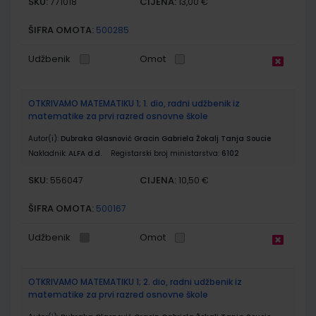
SKU:
CIJENA:
771018
13,00 €
ŠIFRA OMOTA:
500285
Udžbenik
Omot
OTKRIVAMO MATEMATIKU 1; 1. dio, radni udžbenik iz
matematike za prvi razred osnovne škole
Autor(i):
Dubraka Glasnović Gracin Gabriela Žokalj Tanja Soucie
Nakladnik:
ALFA d.d.
Registarski broj ministarstva:
6102
SKU:
CIJENA:
556047
10,50 €
ŠIFRA OMOTA:
500167
Udžbenik
Omot
OTKRIVAMO MATEMATIKU 1; 2. dio, radni udžbenik iz
matematike za prvi razred osnovne škole