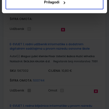
Prilagodi
SKU:
CIJENA:
556501
9,00 €
ŠIFRA OMOTA:
Udžbenik
E-SVIJET 1; radni udžbenik informatike s dodatnim
digitalnim sadržajima u prvom razredu osnovne škole
Autor(i):
Blagus Ljubić Klemše Flisar Odorčić Bubica Ružić Mihočka
Nakladnik:
ŠKOLSKA KNJIGA d.d.
Registarski broj ministarstva:
7001
SKU:
CIJENA:
567002
10,80 €
ŠIFRA OMOTA:
500744
Udžbenik
Omot
E-SVIJET 1; radna bilježnica informatike u prvom razredu