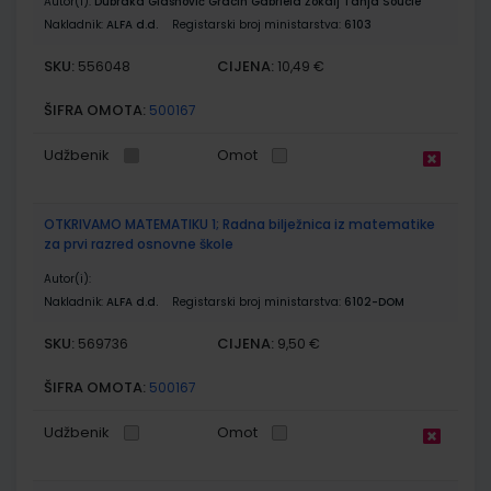
Autor(i):
Dubraka Glasnović Gracin Gabriela Žokalj Tanja Soucie
Nakladnik:
ALFA d.d.
Registarski broj ministarstva:
6103
SKU:
CIJENA:
556048
10,49 €
ŠIFRA OMOTA:
500167
Udžbenik
Omot
OTKRIVAMO MATEMATIKU 1; Radna bilježnica iz matematike
za prvi razred osnovne škole
Autor(i):
Nakladnik:
ALFA d.d.
Registarski broj ministarstva:
6102-DOM
SKU:
CIJENA:
569736
9,50 €
ŠIFRA OMOTA:
500167
Udžbenik
Omot