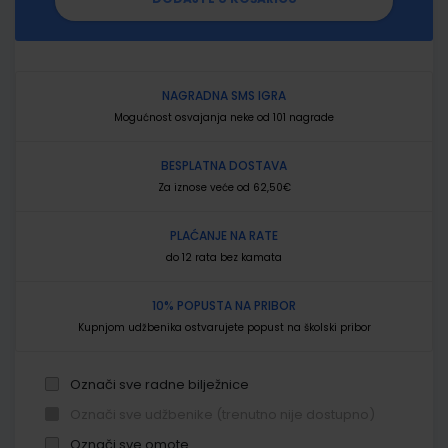
NAGRADNA SMS IGRA
Mogućnost osvajanja neke od 101 nagrade
BESPLATNA DOSTAVA
Za iznose veće od 62,50€
PLAĆANJE NA RATE
do 12 rata bez kamata
10% POPUSTA NA PRIBOR
Kupnjom udžbenika ostvarujete popust na školski pribor
Označi sve radne bilježnice
Označi sve udžbenike (trenutno nije dostupno)
Označi sve omote