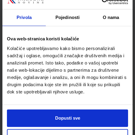
ŠIFRA OMOTA:
500165
Privola
Pojedinosti
O nama
Udžbenik
Omot
OTKRIVAMO MATEMATIKU 1; listići za dodatnu nastavu u
Ova web-stranica koristi kolačiće
prvom razredu za osnovnu školu
Kolačiće upotrebljavamo kako bismo personalizirali
Autor(i):
Dubravka Glasnović Gracin Gabriela Žokalj Tanja Soucie
sadržaj i oglase, omogućili značajke društvenih medija i
Nakladnik:
ALFA d.d.
Registarski broj ministarstva:
6103-DOM
analizirali promet. Isto tako, podatke o vašoj upotrebi
SKU:
CIJENA:
naše web-lokacije dijelimo s partnerima za društvene
556500
9,00 €
medije, oglašavanje i analizu, a oni ih mogu kombinirati s
ŠIFRA OMOTA:
drugim podacima koje ste im pružili ili koje su prikupili
dok ste upotrebljavali njihove usluge.
Udžbenik
OTKRIVAMO MATEMATIKU 1; listići za integriranu nastavu u
Dopusti sve
prvom razredu za osnovnu školu
Autor(i):
Dubravka Glasnović Gracin Gabriela Žokalj Tanja Soucie
Nakladnik:
ALFA d.d.
Registarski broj ministarstva:
6103-DOM2