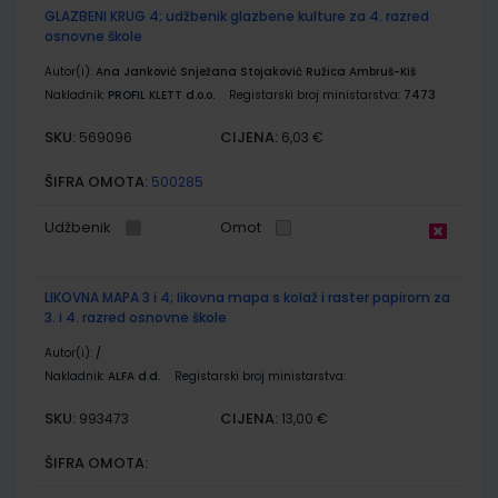
GLAZBENI KRUG 4; udžbenik glazbene kulture za 4. razred
osnovne škole
Autor(i):
Ana Janković Snježana Stojaković Ružica Ambruš-Kiš
Nakladnik:
PROFIL KLETT d.o.o.
Registarski broj ministarstva:
7473
SKU:
CIJENA:
569096
6,03 €
ŠIFRA OMOTA:
500285
Udžbenik
Omot
LIKOVNA MAPA 3 i 4; likovna mapa s kolaž i raster papirom za
3. i 4. razred osnovne škole
Autor(i):
/
Nakladnik:
ALFA d.d.
Registarski broj ministarstva:
SKU:
CIJENA:
993473
13,00 €
ŠIFRA OMOTA: