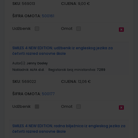
SKU:
CIJENA:
569013
9,00 €
ŠIFRA OMOTA:
500161
Udžbenik
Omot
SMILES 4 NEW EDITION; udžbenik iz engleskog jezika za
četvrti razred osnovne škole
Autor(i):
Jenny Dooley
Nakladnik:
ALFA d.d.
Registarski broj ministarstva:
7289
SKU:
CIJENA:
569022
12,06 €
ŠIFRA OMOTA:
500177
Udžbenik
Omot
SMILES 4 NEW EDITION; radna bilježnica iz engleskog jezika za
četvrti razred osnovne škole