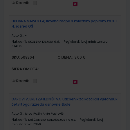
Udžbenik
LIKOVNA MAPA 3 i 4; likovna mapa s kolažnim papirom za 3. i
4. razred OŠ
Autor(i):
-
Nakladnik:
ŠKOLSKA KNJIGA d.d.
Registarski broj ministarstva:
014175
SKU:
CIJENA:
569364
13,00 €
ŠIFRA OMOTA:
Udžbenik
DAROVI VJERE I ZAJEDNIŠTVA; udžbenik za katolički vjeronauk
četvrtoga razreda osnovne škole
Autor(i):
Ivica Pažin Ante Pavlović
Nakladnik:
KRŠĆANSKA SADAŠNJOST d.o.o.
Registarski broj
ministarstva:
7359