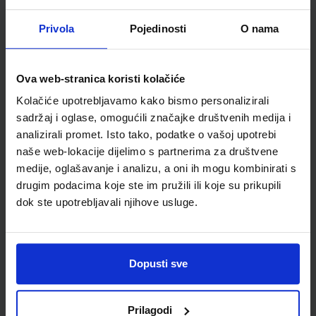
Udžbenik
Omot
Privola
Pojedinosti
O nama
ISTRAŽUJEMO NAŠ SVIJET 4; udžbenik prirode i društva u
Ova web-stranica koristi kolačiće
četvrtom razredu OŠ
Kolačiće upotrebljavamo kako bismo personalizirali
Autor(i):
Tamara Kisovar Ivanda Alena Letina Zdenko Braičić
sadržaj i oglase, omogućili značajke društvenih medija i
Nakladnik:
ŠKOLSKA KNJIGA d.d.
Registarski broj ministarstva:
7637
analizirali promet. Isto tako, podatke o vašoj upotrebi
SKU:
CIJENA:
569091
18,11 €
naše web-lokacije dijelimo s partnerima za društvene
medije, oglašavanje i analizu, a oni ih mogu kombinirati s
ŠIFRA OMOTA:
500233
drugim podacima koje ste im pružili ili koje su prikupili
dok ste upotrebljavali njihove usluge.
Udžbenik
Omot
ISTRAŽUJEMO NAŠ SVIJET 4; radna bilježnica za prirodu i
Dopusti sve
društvo u četvrtom razredu osnovne škole
Autor(i):
Tamara Kisovar Ivanda Alena Letina Zdenko Braičić
Nakladnik:
ŠKOLSKA KNJIGA d.d.
Registarski broj ministarstva:
Prilagodi
7637-DOM