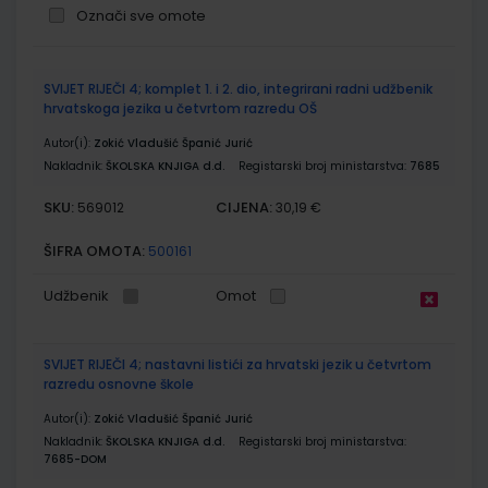
Označi sve omote
Grupirani
SVIJET RIJEČI 4; komplet 1. i 2. dio, integrirani radni udžbenik
proizvodi
hrvatskoga jezika u četvrtom razredu OŠ
Autor(i):
Zokić Vladušić Španić Jurić
Nakladnik:
ŠKOLSKA KNJIGA d.d.
Registarski broj ministarstva:
7685
SKU:
CIJENA:
569012
30,19 €
ŠIFRA OMOTA:
500161
Udžbenik
Omot
SVIJET RIJEČI 4; nastavni listići za hrvatski jezik u četvrtom
razredu osnovne škole
Autor(i):
Zokić Vladušić Španić Jurić
Nakladnik:
ŠKOLSKA KNJIGA d.d.
Registarski broj ministarstva:
7685-DOM