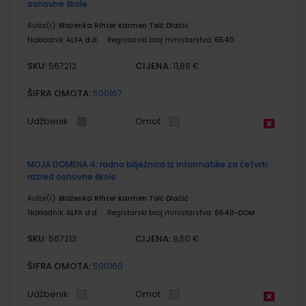
osnovne škole
Autor(i):
Blaženka Rihter Karmen Toić Dlačić
Nakladnik:
ALFA d.d.
Registarski broj ministarstva:
6540
SKU:
CIJENA:
567212
11,88 €
ŠIFRA OMOTA:
500167
Udžbenik
Omot
MOJA DOMENA 4; radna bilježnica iz informatike za četvrti
razred osnovne škole
Autor(i):
Blaženka Rihter Karmen Toić Dlačić
Nakladnik:
ALFA d.d.
Registarski broj ministarstva:
6540-DOM
SKU:
CIJENA:
567213
9,50 €
ŠIFRA OMOTA:
500160
Udžbenik
Omot