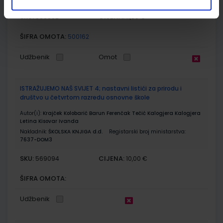
SKU:
CIJENA:
569092
11,00 €
ŠIFRA OMOTA:
500162
Udžbenik
Omot
ISTRAŽUJEMO NAŠ SVIJET 4; nastavni listići za prirodu i
društvo u četvrtom razredu osnovne škole
Autor(i):
Krajček Kolobarić Barun Ferenčak Tečić Kalogjera Kalogjera
Letina Kisovar Ivanda
Nakladnik:
ŠKOLSKA KNJIGA d.d.
Registarski broj ministarstva:
7637-DOM3
SKU:
CIJENA:
569094
10,00 €
ŠIFRA OMOTA:
Udžbenik