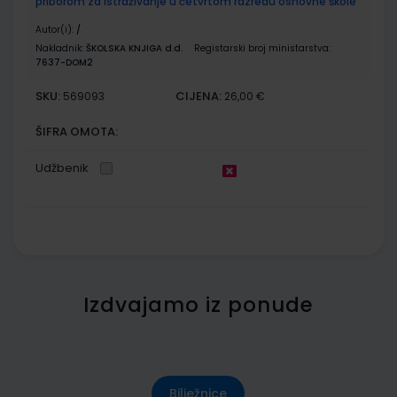
priborom za istraživanje u četvrtom razredu osnovne škole
Autor(i):
/
Nakladnik:
ŠKOLSKA KNJIGA d.d.
Registarski broj ministarstva:
7637-DOM2
SKU:
CIJENA:
569093
26,00 €
ŠIFRA OMOTA:
Udžbenik
Izdvajamo iz ponude
Bilježnice