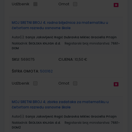
Udžbenik
Omot
MOJ SRETNI BROJ 4; radna bilježnica za matematiku u
četvrtom razredu osnovne škole
Autor(i):
Sanja Jakovljević Rogić Dubravka Miklec Graciella Prtajin
Nakladnik:
ŠKOLSKA KNJIGA d.d.
Registarski broj ministarstva:
7661-
DOM
SKU:
CIJENA:
569075
10,50 €
ŠIFRA OMOTA:
500162
Udžbenik
Omot
MOJ SRETNI BROJ 4; zbirka zadataka za matematiku u
četvrtom razredu osnovne škole
Autor(i):
Sanja Jakovljević Rogić Dubravka Miklec Graciella Prtajin
Nakladnik:
ŠKOLSKA KNJIGA d.d.
Registarski broj ministarstva:
7661-
DOM2