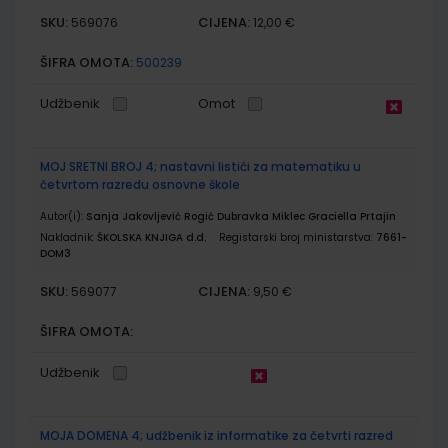
SKU:
CIJENA:
569076
12,00 €
ŠIFRA OMOTA:
500239
Udžbenik
Omot
MOJ SRETNI BROJ 4; nastavni listići za matematiku u
četvrtom razredu osnovne škole
Autor(i):
Sanja Jakovljević Rogić Dubravka Miklec Graciella Prtajin
Nakladnik:
ŠKOLSKA KNJIGA d.d.
Registarski broj ministarstva:
7661-
DOM3
SKU:
CIJENA:
569077
9,50 €
ŠIFRA OMOTA:
Udžbenik
MOJA DOMENA 4; udžbenik iz informatike za četvrti razred