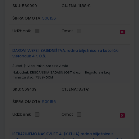
SKU:
CIJENA:
569099
11,88 €
ŠIFRA OMOTA:
500156
Udžbenik
Omot
DAROVI VJERE I ZAJEDNIŠTVA; radna bilježnica za katolički
vjeronauk 4 r. O.Š.
Autor(i):
Ivica Pažin Ante Pavlović
Nakladnik:
KRŠĆANSKA SADAŠNJOST d.o.o.
Registarski broj
ministarstva:
7359-DOM
SKU:
CIJENA:
569439
8,71 €
ŠIFRA OMOTA:
500156
Udžbenik
Omot
ISTRAŽUJEMO NAŠ SVIJET 4; (KUTIJA) radna bilježnica s