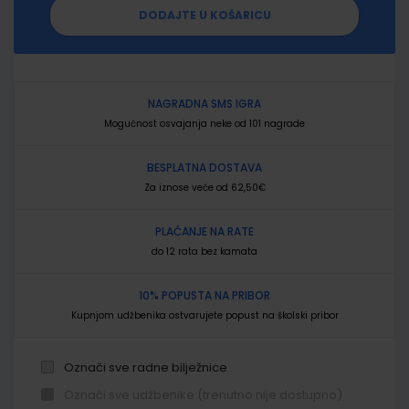
DODAJTE U KOŠARICU
NAGRADNA SMS IGRA
Mogućnost osvajanja neke od 101 nagrade
BESPLATNA DOSTAVA
Za iznose veće od 62,50€
PLAĆANJE NA RATE
do 12 rata bez kamata
10% POPUSTA NA PRIBOR
Kupnjom udžbenika ostvarujete popust na školski pribor
Označi sve radne bilježnice
Označi sve udžbenike (trenutno nije dostupno)