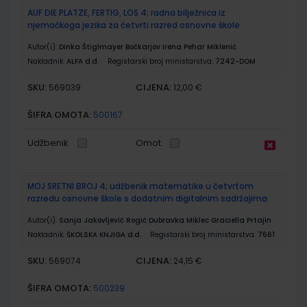
AUF DIE PLATZE, FERTIG, LOS 4; radna bilježnica iz
njemačkoga jezika za četvrti razred osnovne škole
Autor(i):
Dinka Štiglmayer Bočkarjov Irena Pehar Miklenić
Nakladnik:
ALFA d.d.
Registarski broj ministarstva:
7242-DOM
SKU:
CIJENA:
569039
12,00 €
ŠIFRA OMOTA:
500167
Udžbenik
Omot
MOJ SRETNI BROJ 4; udžbenik matematike u četvrtom
razredu osnovne škole s dodatnim digitalnim sadržajima
Autor(i):
Sanja Jakovljević Rogić Dubravka Miklec Graciella Prtajin
Nakladnik:
ŠKOLSKA KNJIGA d.d.
Registarski broj ministarstva:
7661
SKU:
CIJENA:
569074
24,15 €
ŠIFRA OMOTA:
500239