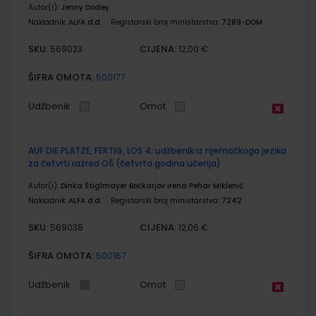
Autor(i):
Jenny Dooley
Nakladnik:
ALFA d.d.
Registarski broj ministarstva:
7289-DOM
SKU:
CIJENA:
569023
12,00 €
ŠIFRA OMOTA:
500177
Udžbenik
Omot
AUF DIE PLATZE, FERTIG, LOS 4; udžbenik iz njemačkoga jezika
za četvrti razred OŠ (četvrta godina učenja)
Autor(i):
Dinka Štiglmayer Bočkarjov Irena Pehar Miklenić
Nakladnik:
ALFA d.d.
Registarski broj ministarstva:
7242
SKU:
CIJENA:
569038
12,06 €
ŠIFRA OMOTA:
500167
Udžbenik
Omot