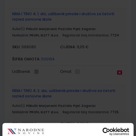
NINA I TINO 4; 1. dio, udžbenik prirode i društva za četvrti
razred osnovne škole
Autor(i):
Piškulić Marjanović Pizzitola Prpić Zagorac
Nakladnik:
PROFIL KLETT d.o.o.
Registarski broj ministarstva:
7724
SKU:
CIJENA:
569083
9,05 €
ŠIFRA OMOTA:
500164
Udžbenik
Omot
NINA I TINO 4; 2. dio, udžbenik prirode i društva za četvrti
razred osnovne škole
Autor(i):
Piškulić Marjanović Pizzitola Prpić Zagorac
Nakladnik:
PROFIL KLETT d.o.o.
Registarski broj ministarstva:
7725
SKU:
CIJENA:
569084
9,06 €
ŠIFRA OMOTA:
500165