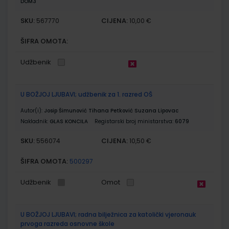
DOM3
SKU:
CIJENA:
567770
10,00 €
ŠIFRA OMOTA:
Udžbenik
U BOŽJOJ LJUBAVI; udžbenik za 1. razred OŠ
Autor(i):
Josip Šimunović Tihana Petković Suzana Lipovac
Nakladnik:
GLAS KONCILA
Registarski broj ministarstva:
6079
SKU:
CIJENA:
556074
10,50 €
ŠIFRA OMOTA:
500297
Udžbenik
Omot
U BOŽJOJ LJUBAVI; radna bilježnica za katolički vjeronauk
prvoga razreda osnovne škole