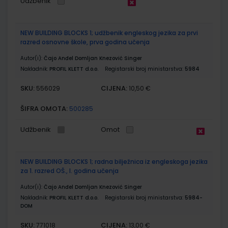
Udžbenik
NEW BUILDING BLOCKS 1; udžbenik engleskog jezika za prvi
razred osnovne škole, prva godina učenja
Autor(i):
Čajo Anđel Domljan Knezović Singer
Nakladnik:
PROFIL KLETT d.o.o.
Registarski broj ministarstva:
5984
SKU:
CIJENA:
556029
10,50 €
ŠIFRA OMOTA:
500285
Udžbenik
Omot
NEW BUILDING BLOCKS 1; radna bilježnica iz engleskoga jezika
za 1. razred OŠ., I. godina učenja
Autor(i):
Čajo Anđel Domljan Knezović Singer
Nakladnik:
PROFIL KLETT d.o.o.
Registarski broj ministarstva:
5984-
DOM
SKU:
CIJENA:
771018
13,00 €