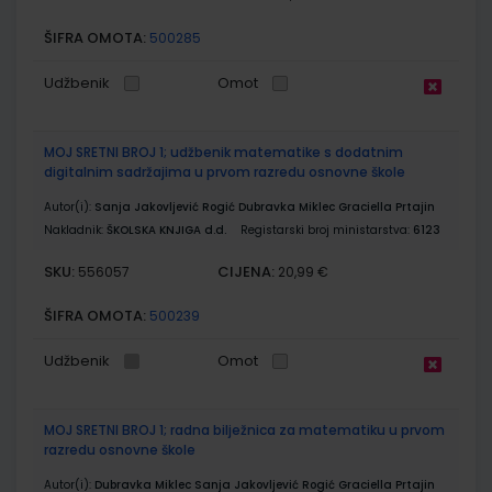
ŠIFRA OMOTA:
500285
Udžbenik
Omot
MOJ SRETNI BROJ 1; udžbenik matematike s dodatnim
digitalnim sadržajima u prvom razredu osnovne škole
Autor(i):
Sanja Jakovljević Rogić Dubravka Miklec Graciella Prtajin
Nakladnik:
ŠKOLSKA KNJIGA d.d.
Registarski broj ministarstva:
6123
SKU:
CIJENA:
556057
20,99 €
ŠIFRA OMOTA:
500239
Udžbenik
Omot
MOJ SRETNI BROJ 1; radna bilježnica za matematiku u prvom
razredu osnovne škole
Autor(i):
Dubravka Miklec Sanja Jakovljević Rogić Graciella Prtajin