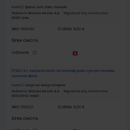
Autor(i):
Španić Jurić Zokić Vladušić
Nakladnik:
ŠKOLSKA KNJIGA d.d.
Registarski broj ministarstva:
6043-DOM
SKU:
CIJENA:
556093
8,00 €
ŠIFRA OMOTA:
Udžbenik
PČELICA 1; nastavni listići za hrvatski jezik u prvom razredu
osnovne škole
Autor(i):
Sonja Ivić Marija Krmpotić
Nakladnik:
ŠKOLSKA KNJIGA d.d.
Registarski broj ministarstva:
6041;6042-DOM2
SKU:
CIJENA:
556227
8,00 €
ŠIFRA OMOTA: