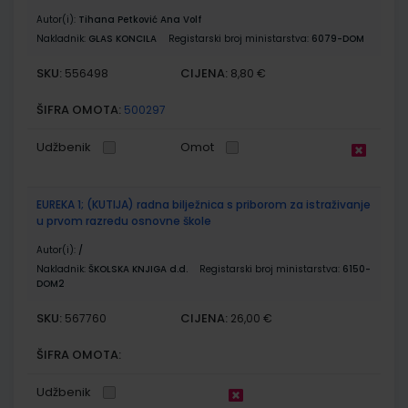
Autor(i):
Tihana Petković Ana Volf
Nakladnik:
GLAS KONCILA
Registarski broj ministarstva:
6079-DOM
SKU:
CIJENA:
556498
8,80 €
ŠIFRA OMOTA:
500297
Udžbenik
Omot
EUREKA 1; (KUTIJA) radna bilježnica s priborom za istraživanje
u prvom razredu osnovne škole
Autor(i):
/
Nakladnik:
ŠKOLSKA KNJIGA d.d.
Registarski broj ministarstva:
6150-
DOM2
SKU:
CIJENA:
567760
26,00 €
ŠIFRA OMOTA:
Udžbenik