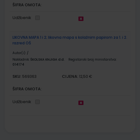
ŠIFRA OMOTA:
Udžbenik
LIKOVNA MAPA 1 i 2; likovna mapa s kolažnim papirom za 1. i 2.
razred OŠ
Autor(i):
/
Nakladnik:
ŠKOLSKA KNJIGA d.d.
Registarski broj ministarstva:
014174
SKU:
CIJENA:
569363
12,50 €
ŠIFRA OMOTA:
Udžbenik