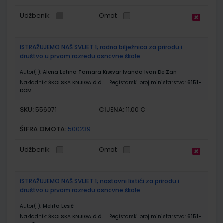
Udžbenik
Omot
ISTRAŽUJEMO NAŠ SVIJET 1; radna bilježnica za prirodu i
društvo u prvom razredu osnovne škole
Autor(i):
Alena Letina Tamara Kisovar Ivanda Ivan De Zan
Nakladnik:
ŠKOLSKA KNJIGA d.d.
Registarski broj ministarstva:
6151-
DOM
SKU:
CIJENA:
556071
11,00 €
ŠIFRA OMOTA:
500239
Udžbenik
Omot
ISTRAŽUJEMO NAŠ SVIJET 1; nastavni listići za prirodu i
društvo u prvom razredu osnovne škole
Autor(i):
Melita Lesić
Nakladnik:
ŠKOLSKA KNJIGA d.d.
Registarski broj ministarstva:
6151-