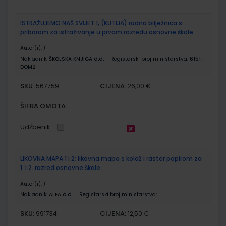
ISTRAŽUJEMO NAŠ SVIJET 1; (KUTIJA) radna bilježnica s
priborom za istraživanje u prvom razredu osnovne škole
Autor(i):
/
Nakladnik:
ŠKOLSKA KNJIGA d.d.
Registarski broj ministarstva:
6151-
DOM2
SKU:
CIJENA:
567759
26,00 €
ŠIFRA OMOTA:
Udžbenik
LIKOVNA MAPA 1 i 2; likovna mapa s kolaž i raster papirom za
1. i 2. razred osnovne škole
Autor(i):
/
Nakladnik:
ALFA d.d.
Registarski broj ministarstva:
SKU:
CIJENA:
991734
12,50 €