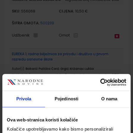
SKU:
CIJENA:
556068
10,50 €
ŠIFRA OMOTA:
500239
Udžbenik
Omot
EUREKA 1; radna bilježnica za prirodu i društvo u prvom
razredu osnovne škole
Autor(i):
Bakarić Palička Ćorić Grgić Križanac Lukša
Nakladnik:
ŠKOLSKA KNJIGA d.d.
Registarski broj ministarstva:
6150-
DOM
SKU:
CIJENA:
556069
11,00 €
Privola
Pojedinosti
O nama
ŠIFRA OMOTA:
500239
Udžbenik
Omot
Ova web-stranica koristi kolačiće
Kolačiće upotrebljavamo kako bismo personalizirali