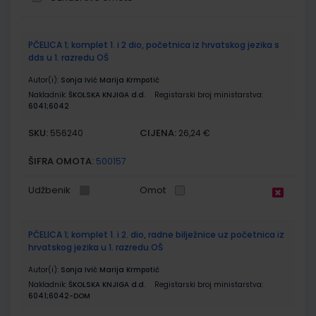
Grupirani
PČELICA 1; komplet 1. i 2 dio, početnica iz hrvatskog jezika s
proizvodi
dds u 1. razredu OŠ
Autor(i):
Sonja Ivić Marija Krmpotić
Nakladnik:
ŠKOLSKA KNJIGA d.d.
Registarski broj ministarstva:
6041;6042
SKU:
CIJENA:
556240
26,24 €
ŠIFRA OMOTA:
500157
Udžbenik
Omot
PČELICA 1; komplet 1. i 2. dio, radne bilježnice uz početnica iz
hrvatskog jezika u 1. razredu OŠ
Autor(i):
Sonja Ivić Marija Krmpotić
Nakladnik:
ŠKOLSKA KNJIGA d.d.
Registarski broj ministarstva:
6041;6042-DOM