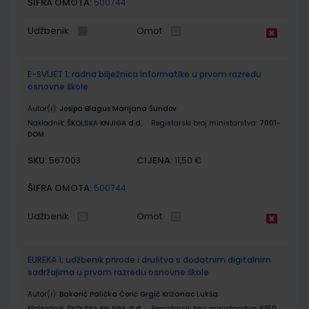
ŠIFRA OMOTA:
500744
Udžbenik
Omot
E-SVIJET 1; radna bilježnica informatike u prvom razredu
osnovne škole
Autor(i):
Josipa Blagus Marijana Šundov
Nakladnik:
ŠKOLSKA KNJIGA d.d.
Registarski broj ministarstva:
7001-
DOM
SKU:
CIJENA:
567003
11,50 €
ŠIFRA OMOTA:
500744
Udžbenik
Omot
EUREKA 1; udžbenik prirode i društva s dodatnim digitalnim
sadržajima u prvom razredu osnovne škole
Autor(i):
Bakarić Palička Ćorić Grgić Križanac Lukša
Nakladnik:
ŠKOLSKA KNJIGA d.d.
Registarski broj ministarstva:
6150