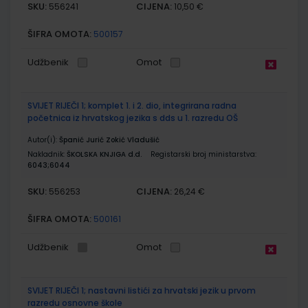
SKU:
CIJENA:
556241
10,50 €
ŠIFRA OMOTA:
500157
Udžbenik
Omot
SVIJET RIJEČI 1; komplet 1. i 2. dio, integrirana radna
početnica iz hrvatskog jezika s dds u 1. razredu OŠ
Autor(i):
Španić Jurić Zokić Vladušić
Nakladnik:
ŠKOLSKA KNJIGA d.d.
Registarski broj ministarstva:
6043;6044
SKU:
CIJENA:
556253
26,24 €
ŠIFRA OMOTA:
500161
Udžbenik
Omot
SVIJET RIJEČI 1; nastavni listići za hrvatski jezik u prvom
razredu osnovne škole