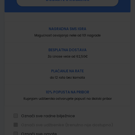
NAGRADNA SMS IGRA
Mogućnost osvajanja neke od 101 nagrade
BESPLATNA DOSTAVA
Za iznose veće od 62,50€
PLAĆANJE NA RATE
do 12 rata bez kamata
10% POPUSTA NA PRIBOR
Kupnjom udžbenika ostvarujete popust na školski pribor
Označi sve radne bilježnice
Označi sve udžbenike (trenutno nije dostupno)
Označi sve omote