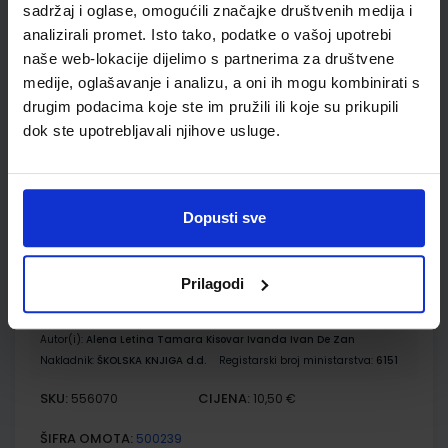
EUREKA 1; nastavni listići za prirodu i društvo u prvom
sadržaj i oglase, omogućili značajke društvenih medija i
razredu osnovne škole
analizirali promet. Isto tako, podatke o vašoj upotrebi
Autor(i):
Dijana Ančić
naše web-lokacije dijelimo s partnerima za društvene
Nakladnik:
ŠKOLSKA KNJIGA d.d.
Registarski broj ministarstva:
6150-
medije, oglašavanje i analizu, a oni ih mogu kombinirati s
DOM3
drugim podacima koje ste im pružili ili koje su prikupili
SKU:
CIJENA:
569793
10,00 €
dok ste upotrebljavali njihove usluge.
ŠIFRA OMOTA:
Udžbenik
Dopusti sve
ISTRAŽUJEMO NAŠ SVIJET 1; udžbenik prirode i društva s
Prilagodi
dodatnim digitalnim sadržajima u prvom razredu osnovne
škole
Autor(i):
Alena Letina Tamara Kisovar Ivanda Ivan De Zan
Nakladnik:
ŠKOLSKA KNJIGA d.d.
Registarski broj ministarstva:
6151
SKU:
CIJENA:
556070
10,50 €
ŠIFRA OMOTA:
500239