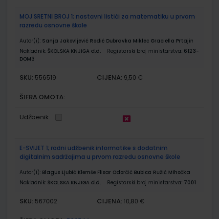
MOJ SRETNI BROJ 1; nastavni listići za matematiku u prvom
razredu osnovne škole
Autor(i):
Sanja Jakovljević Rodić Dubravka Miklec Graciella Prtajin
Nakladnik:
ŠKOLSKA KNJIGA d.d.
Registarski broj ministarstva:
6123-
DOM3
SKU:
CIJENA:
556519
9,50 €
ŠIFRA OMOTA:
Udžbenik
E-SVIJET 1; radni udžbenik informatike s dodatnim
digitalnim sadržajima u prvom razredu osnovne škole
Autor(i):
Blagus Ljubić Klemše Flisar Odorčić Bubica Ružić Mihočka
Nakladnik:
ŠKOLSKA KNJIGA d.d.
Registarski broj ministarstva:
7001
SKU:
CIJENA:
567002
10,80 €