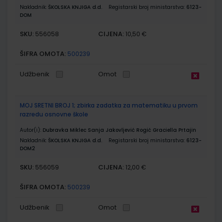
Nakladnik:
ŠKOLSKA KNJIGA d.d.
Registarski broj ministarstva:
6123-
DOM
SKU:
CIJENA:
556058
10,50 €
ŠIFRA OMOTA:
500239
Udžbenik
Omot
MOJ SRETNI BROJ 1; zbirka zadatka za matematiku u prvom
razredu osnovne škole
Autor(i):
Dubravka Miklec Sanja Jakovljević Rogić Graciella Prtajin
Nakladnik:
ŠKOLSKA KNJIGA d.d.
Registarski broj ministarstva:
6123-
DOM2
SKU:
CIJENA:
556059
12,00 €
ŠIFRA OMOTA:
500239
Udžbenik
Omot