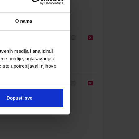
O nama
60
9,50 €
enih medija i analizirali
ene medije, oglašavanje i
k ste upotrebljavali njihove
77
10,50 €
Dopusti sve