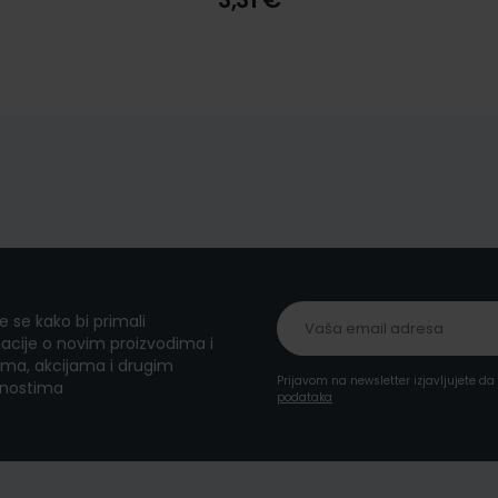
te se kako bi primali
acije o novim proizvodima i
ma, akcijama i drugim
Prijavom na newsletter izjavljujete d
nostima
podataka