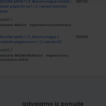
LIKOVNA MAPA 1 i 2; likovna mapa s kolaž i
991734
raster papirom za 1. i 2. razred osnovne
škole
utor(i):
/
Nakladnik:
ALFA d.d.
Registarski broj ministarstva:
LIKOVNA MAPA 1 i 2; likovna mapa s
569363
kolažnim papirom za 1. i 2. razred OŠ
utor(i):
/
Nakladnik:
ŠKOLSKA KNJIGA d.d.
Registarski broj
ministarstva:
014174
Izdvajamo iz ponude