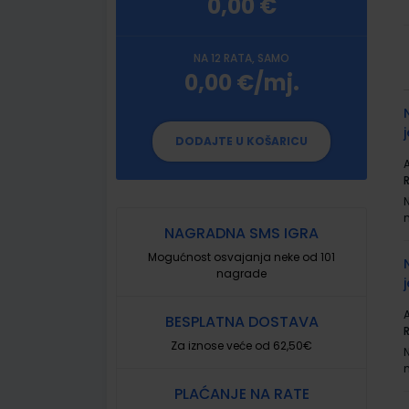
0,00 €
NA 12 RATA, SAMO
0,00 €/mj.
G
p
DODAJTE U KOŠARICU
A
NAGRADNA SMS IGRA
Mogućnost osvajanja neke od 101
nagrade
A
BESPLATNA DOSTAVA
Za iznose veće od 62,50€
PLAĆANJE NA RATE