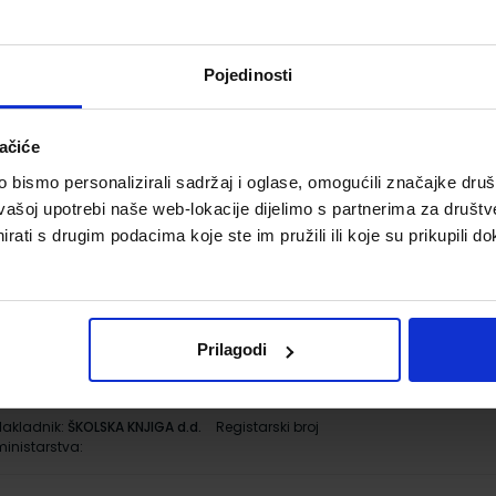
utor(i):
Blaženka Rihter Karmen Toić Dlačić
Nakladnik:
ALFA d.d.
Registarski broj ministarstva:
Pojedinosti
6538
MOJA DOMENA 2; radna bilježnica iz
567078
5001
ačiće
informatike za drugi razred osnovne škole
bismo personalizirali sadržaj i oglase, omogućili značajke društv
utor(i):
Blaženka Rihter Karmen Toić Dlačić
vašoj upotrebi naše web-lokacije dijelimo s partnerima za društv
Nakladnik:
ALFA d.d.
Registarski broj ministarstva:
rati s drugim podacima koje ste im pružili ili koje su prikupili do
6538-DOM
RAZIGRANI ZVUCI 2; radni udžbenik
567763
5001
glazbene kulture s dodatnim digitalnim
sadržajima u drugom razredu osnovne
Prilagodi
škole
utor(i):
Vladimir Jandrašek Jelena Ivaci
Nakladnik:
ŠKOLSKA KNJIGA d.d.
Registarski broj
ministarstva: