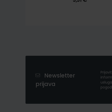
Prijavi
Newsletter
inform
usluga
prijava
pogod