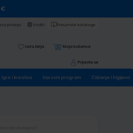
 €
sta pitanja
Vodiči
Preuzmite kataloge
Lista želja
Moja košarica
Prijavite se
Igra i kreativa
Darovni program
Čišćenje i higijena
utno nije dostupno)