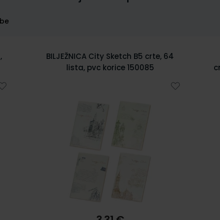
rbe
4
Bilježnica spiralna diktando 17x24
cm,tvrdi uvez, 120 listova, 70 gr papir
5902
7,55 €