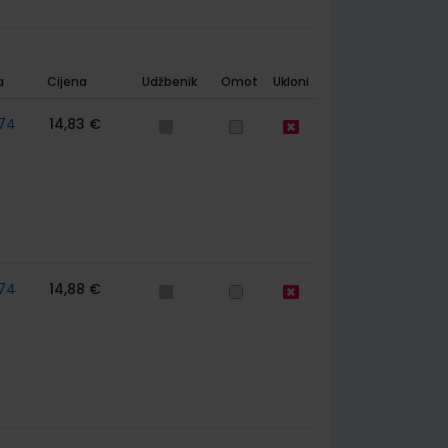
a
Cijena
Udžbenik
Omot
Ukloni
74
14,83 €
74
14,88 €