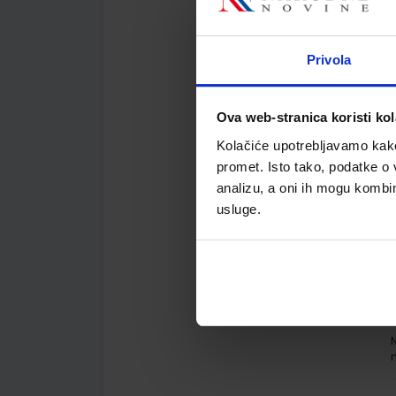
A
Privola
Ova web-stranica koristi kol
Kolačiće upotrebljavamo kako 
A
promet. Isto tako, podatke o 
analizu, a oni ih mogu kombini
usluge.
A