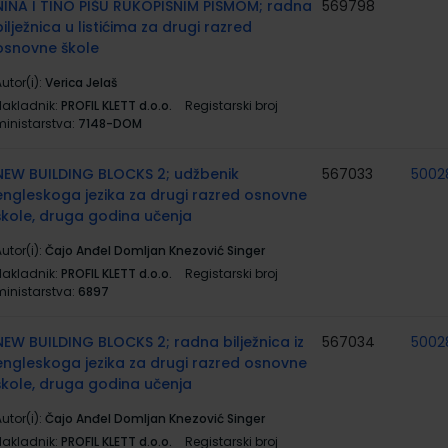
NINA I TINO PIŠU RUKOPISNIM PISMOM; radna
569798
bilježnica u listićima za drugi razred
osnovne škole
utor(i):
Verica Jelaš
Nakladnik:
PROFIL KLETT d.o.o.
Registarski broj
ministarstva:
7148-DOM
NEW BUILDING BLOCKS 2; udžbenik
567033
5002
engleskoga jezika za drugi razred osnovne
škole, druga godina učenja
utor(i):
Čajo Anđel Domljan Knezović Singer
Nakladnik:
PROFIL KLETT d.o.o.
Registarski broj
ministarstva:
6897
NEW BUILDING BLOCKS 2; radna bilježnica iz
567034
5002
engleskoga jezika za drugi razred osnovne
škole, druga godina učenja
utor(i):
Čajo Anđel Domljan Knezović Singer
Nakladnik:
PROFIL KLETT d.o.o.
Registarski broj