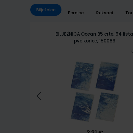
Bilježnice
Pernice
Ruksaci
To
rte, 64 lista,
BILJEŽNICA City Sketch B5 crte, 6
50089
lista, pvc korice 150085
3,31 €