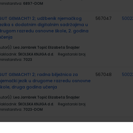
ministarstva:
6897-DOM
GUT GEMACHT! 2; udžbenik njemačkog
567047
5002
jezika s dodatnim digitalnim sadržajima u
drugom razredu osnovne škole, 2. godina
učenja
utor(i):
Lea Jambrek Topić Elizabeta Šnajder
Nakladnik:
ŠKOLSKA KNJIGA d.d.
Registarski broj
ministarstva:
7023
GUT GEMACHT! 2; radna bilježnica za
567048
5002
njemački jezik u drugome razredu osnovne
škole, druga godina učenja
utor(i):
Lea Jambrek Topić Elizabeta Šnajder
Nakladnik:
ŠKOLSKA KNJIGA d.d.
Registarski broj
ministarstva:
7023-DOM
MOJA DOMENA 2; udžbenik iz informatike za
567077
5001
drugi razred osnovne škole