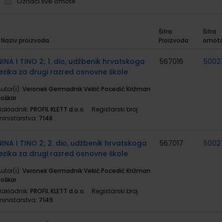
Označi sve omote
Šifra
Šifra
Naziv proizvoda
Proizvoda
omot
rupirani
roizvodi
NINA I TINO 2; 1. dio, udžbenik hrvatskoga
567016
5002
jezika za drugi razred osnovne škole
utor(i):
Veronek Germadnik Vekić Pocedić Križman
Roškar
Nakladnik:
PROFIL KLETT d.o.o.
Registarski broj
ministarstva:
7148
NINA I TINO 2; 2. dio, udžbenik hrvatskoga
567017
5002
jezika za drugi razred osnovne škole
utor(i):
Veronek Germadnik Vekić Pocedić Križman
Roškar
Nakladnik:
PROFIL KLETT d.o.o.
Registarski broj
ministarstva:
7149