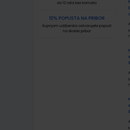
do 12 rata bez kamata
10% POPUSTA NA PRIBOR
A
Kupnjom udžbenika ostvarujete popust
na školski pribor
A
A