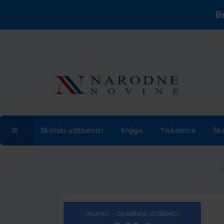
B
Školski udžbenici
Knjige
Tiskanice
Šk
UKUPNO - ODABRANI UDŽBENICI