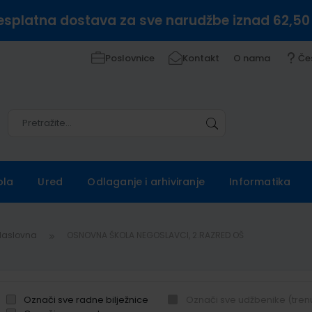
esplatna dostava za sve narudžbe iznad 62,50
Poslovnice
Kontakt
O nama
Če
Pretražite
Pretražite
ola
Ured
Odlaganje i arhiviranje
Informatika
Naslovna
OSNOVNA ŠKOLA NEGOSLAVCI, 2.RAZRED OŠ
Označi sve radne bilježnice
Označi sve udžbenike (tren