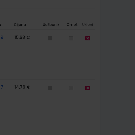
a
Cijena
Udžbenik
Omot
Ukloni
79
15,68 €
67
14,79 €