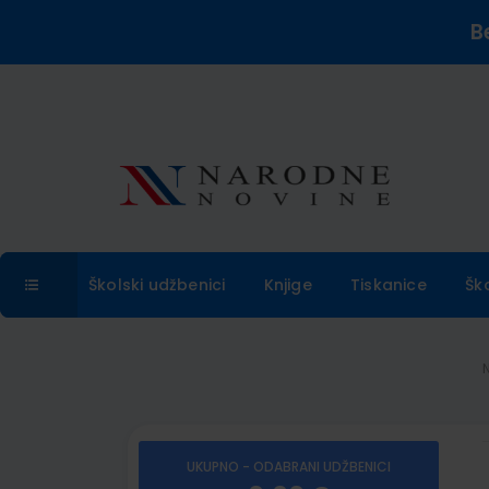
B
Školski udžbenici
Knjige
Tiskanice
Šk
UKUPNO - ODABRANI UDŽBENICI