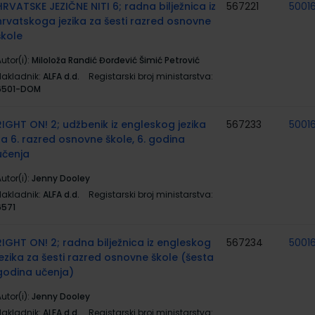
HRVATSKE JEZIČNE NITI 6; radna bilježnica iz
567221
5001
hrvatskoga jezika za šesti razred osnovne
škole
utor(i):
Miloloža Randić Đorđević Šimić Petrović
Nakladnik:
ALFA d.d.
Registarski broj ministarstva:
6501-DOM
RIGHT ON! 2; udžbenik iz engleskog jezika
567233
5001
za 6. razred osnovne škole, 6. godina
učenja
utor(i):
Jenny Dooley
Nakladnik:
ALFA d.d.
Registarski broj ministarstva:
6571
RIGHT ON! 2; radna bilježnica iz engleskog
567234
5001
jezika za šesti razred osnovne škole (šesta
godina učenja)
utor(i):
Jenny Dooley
Nakladnik:
ALFA d.d.
Registarski broj ministarstva: