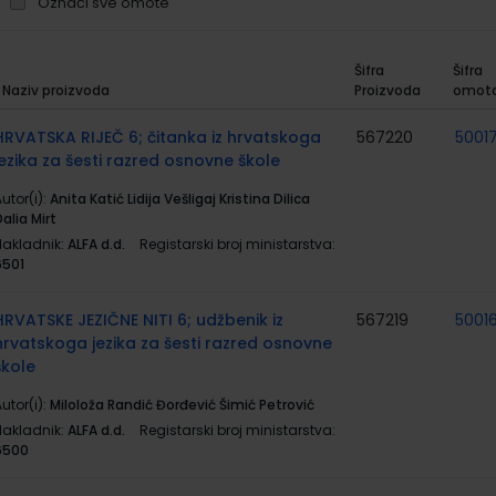
Označi sve omote
Šifra
Šifra
Naziv proizvoda
Proizvoda
omot
rupirani
roizvodi
HRVATSKA RIJEČ 6; čitanka iz hrvatskoga
567220
5001
jezika za šesti razred osnovne škole
utor(i):
Anita Katić Lidija Vešligaj Kristina Dilica
alia Mirt
Nakladnik:
ALFA d.d.
Registarski broj ministarstva:
6501
HRVATSKE JEZIČNE NITI 6; udžbenik iz
567219
5001
hrvatskoga jezika za šesti razred osnovne
škole
utor(i):
Miloloža Randić Đorđević Šimić Petrović
Nakladnik:
ALFA d.d.
Registarski broj ministarstva:
6500