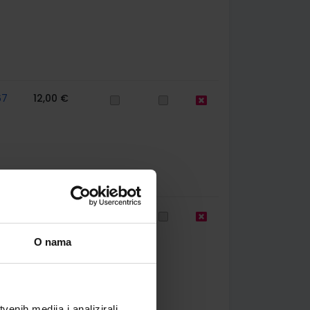
67
12,00 €
78
24,38 €
O nama
enih medija i analizirali