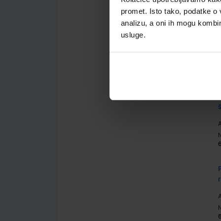
promet. Isto tako, podatke o 
analizu, a oni ih mogu kombini
usluge.
A
A
A