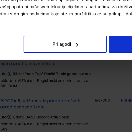
vašoj upotrebi naše web-lokacije dijelimo s partnerima za društv
rati s drugim podacima koje ste im pružili ili koje su prikupili do
LIKE IT 6; udžbenik iz informatike za šesti
567284
5001
razred osnovne škole
utor(i):
Rihter Rade Toić Dlačić Topić grupa autora
Nakladnik:
ALFA d.d.
Registarski broj ministarstva:
6519
Prilagodi
LIKE IT 6; radna bilježnica iz informatike za
567285
5001
šesti razred osnovne škole
utor(i):
Rihter Rade Tojić Dlačić Topić grupa autora
Nakladnik:
ALFA d.d.
Registarski broj ministarstva:
6519-DOM
PRIRODA 6; udžbenik iz prirode za šesti
567292
5001
razred osnovne škole
utor(i):
Bastić Begić Bakarić Kralj Golub
Nakladnik:
ALFA d.d.
Registarski broj ministarstva:
6563