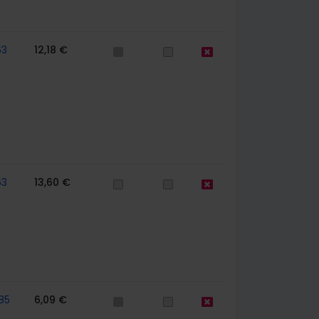
63
12,18 €
63
13,60 €
85
6,09 €