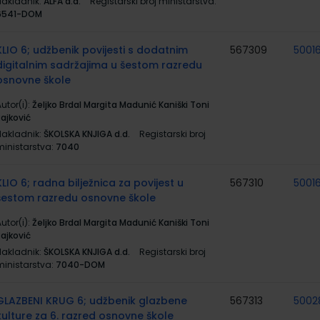
Nakladnik:
ALFA d.d.
Registarski broj ministarstva:
6541-DOM
KLIO 6; udžbenik povijesti s dodatnim
567309
5001
digitalnim sadržajima u šestom razredu
osnovne škole
utor(i):
Željko Brdal Margita Madunić Kaniški Toni
Rajković
Nakladnik:
ŠKOLSKA KNJIGA d.d.
Registarski broj
ministarstva:
7040
KLIO 6; radna bilježnica za povijest u
567310
5001
šestom razredu osnovne škole
utor(i):
Željko Brdal Margita Madunić Kaniški Toni
Rajković
Nakladnik:
ŠKOLSKA KNJIGA d.d.
Registarski broj
ministarstva:
7040-DOM
GLAZBENI KRUG 6; udžbenik glazbene
567313
5002
kulture za 6. razred osnovne škole