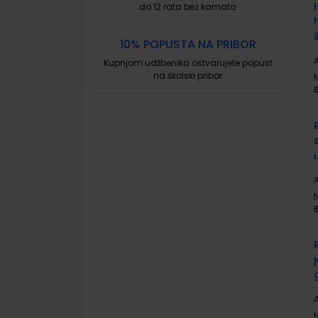
do 12 rata bez kamata
10% POPUSTA NA PRIBOR
A
Kupnjom udžbenika ostvarujete popust
na školski pribor
A
A