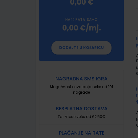
0,00 €
NA 12 RATA, SAMO
0,00 €/mj.
G
p
DODAJTE U KOŠARICU
A
D
NAGRADNA SMS IGRA
Mogućnost osvajanja neke od 101
nagrade
BESPLATNA DOSTAVA
A
Za iznose veće od 62,50€
PLAĆANJE NA RATE