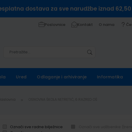
esplatna dostava za sve narudžbe iznad 62,50
Poslovnice
Kontakt
O nama
Če
Pretražite
Pretražite
ola
Ured
Odlaganje i arhiviranje
Informatika
Naslovna
OSNOVNA ŠKOLA NETRETIĆ, 6.RAZRED OŠ
Označi sve radne bilježnice
Označi sve udžbenike (tren