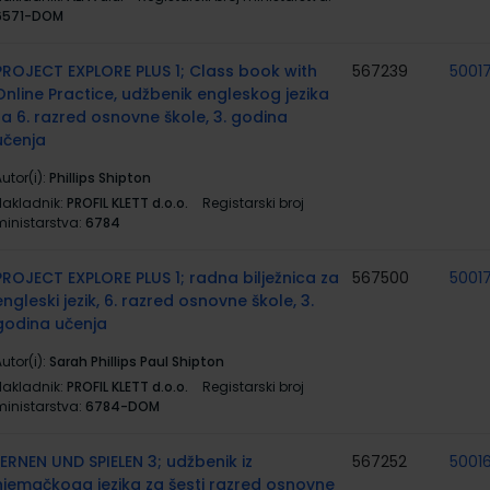
6571-DOM
PROJECT EXPLORE PLUS 1; Class book with
567239
5001
Online Practice, udžbenik engleskog jezika
za 6. razred osnovne škole, 3. godina
učenja
utor(i):
Phillips Shipton
Nakladnik:
PROFIL KLETT d.o.o.
Registarski broj
ministarstva:
6784
PROJECT EXPLORE PLUS 1; radna bilježnica za
567500
5001
engleski jezik, 6. razred osnovne škole, 3.
godina učenja
utor(i):
Sarah Phillips Paul Shipton
Nakladnik:
PROFIL KLETT d.o.o.
Registarski broj
ministarstva:
6784-DOM
LERNEN UND SPIELEN 3; udžbenik iz
567252
5001
njemačkoga jezika za šesti razred osnovne