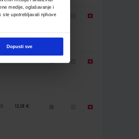
ene medije, oglašavanje i
k ste upotrebljavali njihove
67
12,18 €
Dopusti sve
60
12,00 €
60
12,18 €