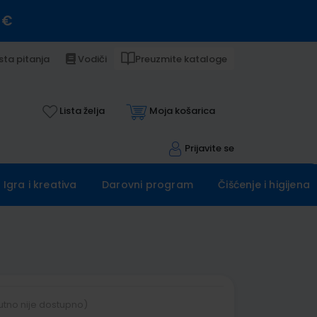
 €
sta pitanja
Vodiči
Preuzmite kataloge
Lista želja
Moja košarica
Prijavite se
Igra i kreativa
Darovni program
Čišćenje i higijena
utno nije dostupno)