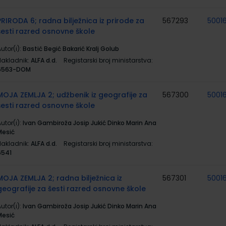
PRIRODA 6; radna bilježnica iz prirode za
567293
5001
šesti razred osnovne škole
utor(i):
Bastić Begić Bakarić Kralj Golub
Nakladnik:
ALFA d.d.
Registarski broj ministarstva:
6563-DOM
MOJA ZEMLJA 2; udžbenik iz geografije za
567300
5001
šesti razred osnovne škole
utor(i):
Ivan Gambiroža Josip Jukić Dinko Marin Ana
Mesić
Nakladnik:
ALFA d.d.
Registarski broj ministarstva:
6541
MOJA ZEMLJA 2; radna bilježnica iz
567301
5001
geografije za šesti razred osnovne škole
utor(i):
Ivan Gambiroža Josip Jukić Dinko Marin Ana
Mesić