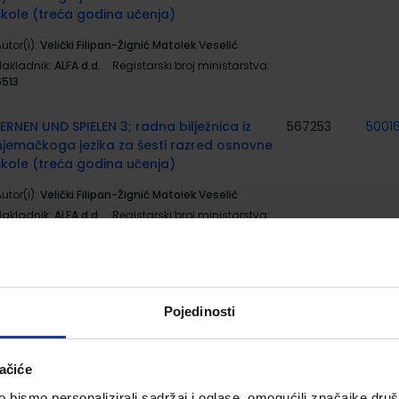
škole (treća godina učenja)
utor(i):
Velički Filipan-Žignić Matolek Veselić
Nakladnik:
ALFA d.d.
Registarski broj ministarstva:
6513
LERNEN UND SPIELEN 3; radna bilježnica iz
567253
5001
njemačkoga jezika za šesti razred osnovne
škole (treća godina učenja)
utor(i):
Velički Filipan-Žignić Matolek Veselić
Nakladnik:
ALFA d.d.
Registarski broj ministarstva:
6513-DOM
MATEMATIKA 6; komplet 1. i 2. svezak,
567278
5001
udžbenik matematike za šesti razred
Pojedinosti
osnovne škole
utor(i):
Šikić Draženović Žitko Golac Jakopović
Goleš grupa autora
ačiće
Nakladnik:
PROFIL KLETT d.o.o.
Registarski broj
ministarstva:
7136;7137
bismo personalizirali sadržaj i oglase, omogućili značajke društv