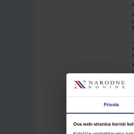
A
A
Privola
A
Ova web-stranica koristi kol
Kolačiće upotrebljavamo kako 