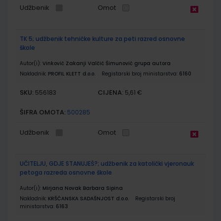
Udžbenik
Omot
TK 5; udžbenik tehničke kulture za peti razred osnovne
škole
Autor(i):
Vinković Zakanji Valčić Šimunović grupa autora
Nakladnik:
PROFIL KLETT d.o.o.
Registarski broj ministarstva:
6160
SKU:
CIJENA:
556183
5,61 €
ŠIFRA OMOTA:
500285
Udžbenik
Omot
UČITELJU, GDJE STANUJEŠ?; udžbenik za katolički vjeronauk
petoga razreda osnovne škole
Autor(i):
Mirjana Novak Barbara Sipina
Nakladnik:
KRŠĆANSKA SADAŠNJOST d.o.o.
Registarski broj
ministarstva:
6163