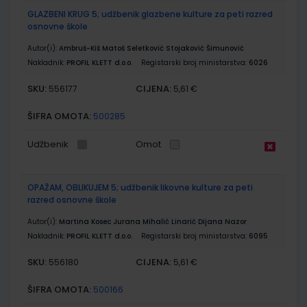
GLAZBENI KRUG 5; udžbenik glazbene kulture za peti razred
osnovne škole
Autor(i):
Ambruš-Kiš Matoš Seletković Stojaković Šimunović
Nakladnik:
PROFIL KLETT d.o.o.
Registarski broj ministarstva:
6026
SKU:
CIJENA:
556177
5,61 €
ŠIFRA OMOTA:
500285
Udžbenik
Omot
OPAŽAM, OBLIKUJEM 5; udžbenik likovne kulture za peti
razred osnovne škole
Autor(i):
Martina Kosec Jurana Mihalić Linarić Dijana Nazor
Nakladnik:
PROFIL KLETT d.o.o.
Registarski broj ministarstva:
6095
SKU:
CIJENA:
556180
5,61 €
ŠIFRA OMOTA:
500166