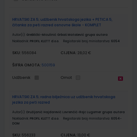
Grupirani
HRVATSKI ZA 5; udžbenik hrvatskoga jezika + PETICA 5,
proizvodi
čitanka za peti razred osnovne škole - KOMPLET
Autor(i):
Greblički-Miculinić Grbaš Matošević grupa autora
Nakladnik:
PROFIL KLETT d.o.o.
Registarski broj ministarstva:
6054
SKU:
CIJENA:
556084
28,02 €
ŠIFRA OMOTA:
500159
Udžbenik
Omot
HRVATSKI ZA 5; radna bilježnica uz udžbenik hrvatskoga
jezika za peti razred
Autor(i):
Družijanić Hajdarević Lovrenčić-Rojc Lugomer grupa autora
Nakladnik:
PROFIL KLETT d.o.o.
Registarski broj ministarstva:
6054-
DOM
SKU:
CIJENA:
556233
13,00 €