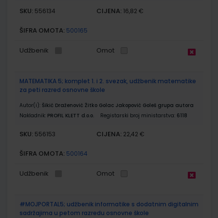
SKU:
CIJENA:
556134
16,82 €
ŠIFRA OMOTA:
500165
Udžbenik
Omot
MATEMATIKA 5; komplet 1. i 2. svezak, udžbenik matematike
za peti razred osnovne škole
Autor(i):
Šikić Draženović Žitko Golac Jakopović Goleš grupa autora
Nakladnik:
PROFIL KLETT d.o.o.
Registarski broj ministarstva:
6118
SKU:
CIJENA:
556153
22,42 €
ŠIFRA OMOTA:
500164
Udžbenik
Omot
#MOJPORTAL5; udžbenik informatike s dodatnim digitalnim
sadržajima u petom razredu osnovne škole