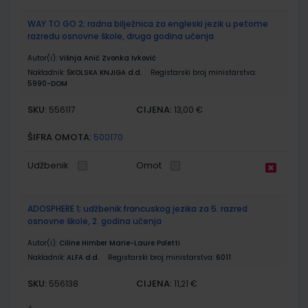
WAY TO GO 2; radna bilježnica za engleski jezik u petome
razredu osnovne škole, druga godina učenja
Autor(i):
Višnja Anić Zvonka Ivković
Nakladnik:
ŠKOLSKA KNJIGA d.d.
Registarski broj ministarstva:
5990-DOM
SKU:
CIJENA:
556117
13,00 €
ŠIFRA OMOTA:
500170
Udžbenik
Omot
ADOSPHERE 1; udžbenik francuskog jezika za 5. razred
osnovne škole, 2. godina učenja
Autor(i):
Ciline Himber Marie-Laure Poletti
Nakladnik:
ALFA d.d.
Registarski broj ministarstva:
6011
SKU:
CIJENA:
556138
11,21 €