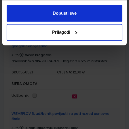
ŠIFRA OMOTA:
500170
Dopusti sve
Udžbenik
Omot
Prilagodi
GEA 1; nastavni listići za samovrednovanje i razumijevanje
geografskih vještina
Autor(i):
Goran Dragičević
Nakladnik:
ŠKOLSKA KNJIGA d.d.
Registarski broj ministarstva:
SKU:
CIJENA:
556521
12,00 €
ŠIFRA OMOTA:
Udžbenik
VREMEPLOV 5; udžbenik povijesti za peti razred osnovne
škole
Autor(i):
Budak Hajdarović Kujundžić Labor