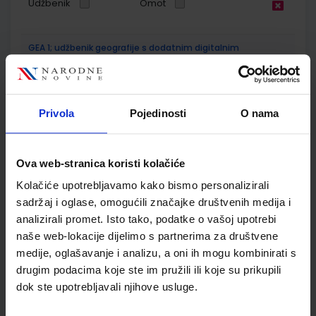
Udžbenik
Omot
GEA 1; udžbenik geografije s dodatnim digitalnim
sadržajima u petom razredu osnovne škole
Autor(i):
Danijel Orešić Igor Tišma Ružica Vuk Alenka Bujan
Nakladnik:
ŠKOLSKA KNJIGA d.d.
Registarski broj ministarstva:
6018
Privola
Pojedinosti
O nama
SKU:
CIJENA:
556172
8,41 €
ŠIFRA OMOTA:
500170
Ova web-stranica koristi kolačiće
Udžbenik
Omot
Kolačiće upotrebljavamo kako bismo personalizirali
sadržaj i oglase, omogućili značajke društvenih medija i
analizirali promet. Isto tako, podatke o vašoj upotrebi
GEA 1; radna bilježnica za geografiju u petom razredu
naše web-lokacije dijelimo s partnerima za društvene
osnovne škole
medije, oglašavanje i analizu, a oni ih mogu kombinirati s
Autor(i):
Danijel Orešić Igor Tišma Ružica Vuk Alenka Bujan
drugim podacima koje ste im pružili ili koje su prikupili
Nakladnik:
ŠKOLSKA KNJIGA d.d.
Registarski broj ministarstva:
6018-
dok ste upotrebljavali njihove usluge.
DOM
SKU:
CIJENA:
556173
13,60 €