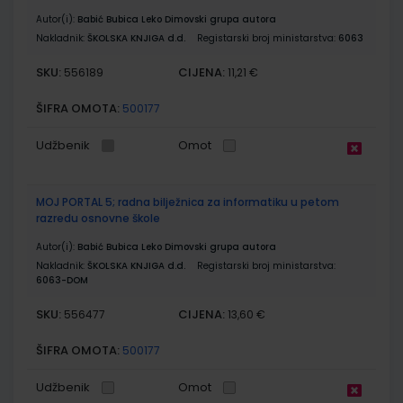
Autor(i):
Babić Bubica Leko Dimovski grupa autora
Nakladnik:
ŠKOLSKA KNJIGA d.d.
Registarski broj ministarstva:
6063
SKU:
CIJENA:
556189
11,21 €
ŠIFRA OMOTA:
500177
Udžbenik
Omot
MOJ PORTAL 5; radna bilježnica za informatiku u petom
razredu osnovne škole
Autor(i):
Babić Bubica Leko Dimovski grupa autora
Nakladnik:
ŠKOLSKA KNJIGA d.d.
Registarski broj ministarstva:
6063-DOM
SKU:
CIJENA:
556477
13,60 €
ŠIFRA OMOTA:
500177
Udžbenik
Omot