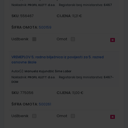
Nakladnik:
PROFIL KLETT d.o.o.
Registarski broj ministarstva:
6467
SKU:
CIJENA:
556467
11,21 €
ŠIFRA OMOTA:
500159
Udžbenik
Omot
VREMEPLOV 5; radna bilježnica iz povijesti za 5. razred
osnovne škole
Autor(i):
Manuela Kujundžić Šime Labor
Nakladnik:
PROFIL KLETT d.o.o.
Registarski broj ministarstva:
6467-
DOM
SKU:
CIJENA:
775056
11,00 €
ŠIFRA OMOTA:
500261
Udžbenik
Omot