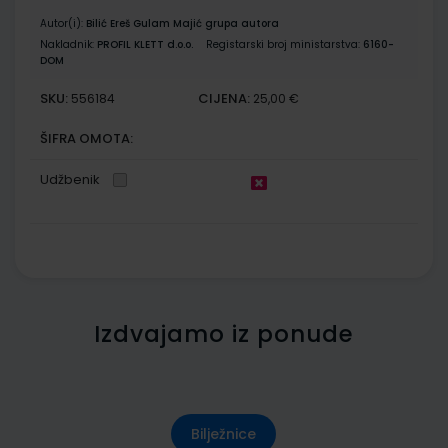
Autor(i):
Bilić Ereš Gulam Majić grupa autora
Nakladnik:
PROFIL KLETT d.o.o.
Registarski broj ministarstva:
6160-
DOM
SKU:
CIJENA:
556184
25,00 €
ŠIFRA OMOTA:
Udžbenik
Izdvajamo iz ponude
Bilježnice