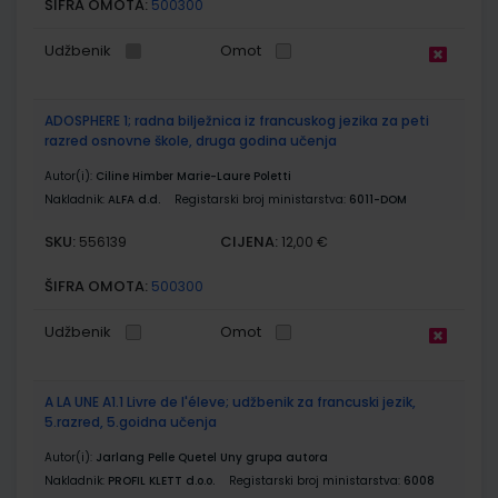
ŠIFRA OMOTA:
500300
Udžbenik
Omot
ADOSPHERE 1; radna bilježnica iz francuskog jezika za peti
razred osnovne škole, druga godina učenja
Autor(i):
Ciline Himber Marie-Laure Poletti
Nakladnik:
ALFA d.d.
Registarski broj ministarstva:
6011-DOM
SKU:
CIJENA:
556139
12,00 €
ŠIFRA OMOTA:
500300
Udžbenik
Omot
A LA UNE A1.1 Livre de l'éleve; udžbenik za francuski jezik,
5.razred, 5.goidna učenja
Autor(i):
Jarlang Pelle Quetel Uny grupa autora
Nakladnik:
PROFIL KLETT d.o.o.
Registarski broj ministarstva:
6008