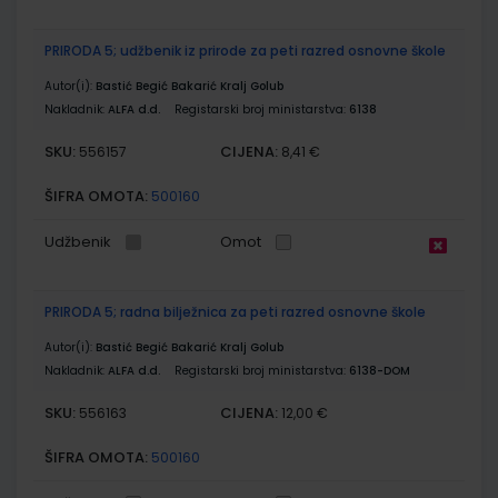
PRIRODA 5; udžbenik iz prirode za peti razred osnovne škole
Autor(i):
Bastić Begić Bakarić Kralj Golub
Nakladnik:
ALFA d.d.
Registarski broj ministarstva:
6138
SKU:
CIJENA:
556157
8,41 €
ŠIFRA OMOTA:
500160
Udžbenik
Omot
PRIRODA 5; radna bilježnica za peti razred osnovne škole
Autor(i):
Bastić Begić Bakarić Kralj Golub
Nakladnik:
ALFA d.d.
Registarski broj ministarstva:
6138-DOM
SKU:
CIJENA:
556163
12,00 €
ŠIFRA OMOTA:
500160