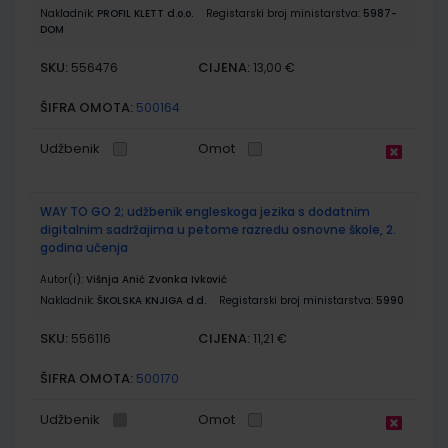
Nakladnik:
PROFIL KLETT d.o.o.
Registarski broj ministarstva:
5987-
DOM
SKU:
CIJENA:
556476
13,00 €
ŠIFRA OMOTA:
500164
Udžbenik
Omot
WAY TO GO 2; udžbenik engleskoga jezika s dodatnim
digitalnim sadržajima u petome razredu osnovne škole, 2.
godina učenja
Autor(i):
Višnja Anić Zvonka Ivković
Nakladnik:
ŠKOLSKA KNJIGA d.d.
Registarski broj ministarstva:
5990
SKU:
CIJENA:
556116
11,21 €
ŠIFRA OMOTA:
500170
Udžbenik
Omot