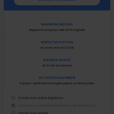
NAGRADNA SMS IGRA
Mogućnost osvajanja neke od 101 nagrade
BESPLATNA DOSTAVA
Za iznose veće od 62,50€
PLAĆANJE NA RATE
do 12 rata bez kamata
10% POPUSTA NA PRIBOR
Kupnjom udžbenika ostvarujete popust na školski pribor
Označi sve radne bilježnice
Označi sve udžbenike (trenutno nije dostupno)
Označi sve omote