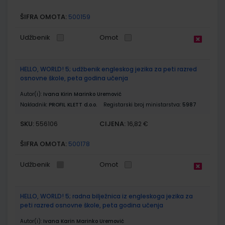
ŠIFRA OMOTA:
500159
Udžbenik
Omot
HELLO, WORLD! 5; udžbenik engleskog jezika za peti razred
osnovne škole, peta godina učenja
Autor(i):
Ivana Kirin Marinko Uremović
Nakladnik:
PROFIL KLETT d.o.o.
Registarski broj ministarstva:
5987
SKU:
CIJENA:
556106
16,82 €
ŠIFRA OMOTA:
500178
Udžbenik
Omot
HELLO, WORLD! 5; radna bilježnica iz engleskoga jezika za
peti razred osnovne škole, peta godina učenja
Autor(i):
Ivana Karin Marinko Uremović