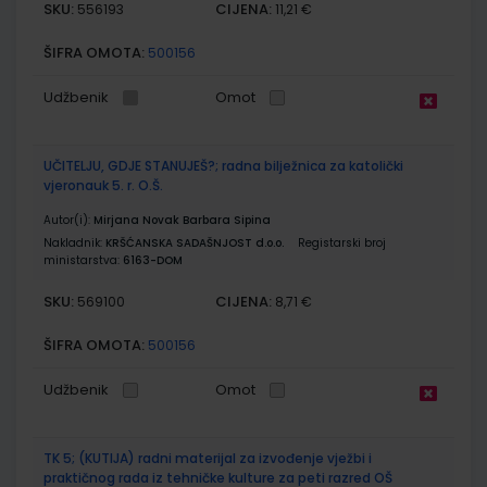
SKU:
CIJENA:
556193
11,21 €
ŠIFRA OMOTA:
500156
Udžbenik
Omot
UČITELJU, GDJE STANUJEŠ?; radna bilježnica za katolički
vjeronauk 5. r. O.Š.
Autor(i):
Mirjana Novak Barbara Sipina
Nakladnik:
KRŠĆANSKA SADAŠNJOST d.o.o.
Registarski broj
ministarstva:
6163-DOM
SKU:
CIJENA:
569100
8,71 €
ŠIFRA OMOTA:
500156
Udžbenik
Omot
TK 5; (KUTIJA) radni materijal za izvođenje vježbi i
praktičnog rada iz tehničke kulture za peti razred OŠ