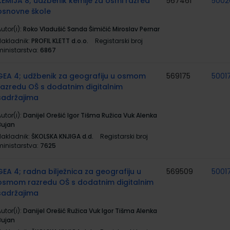
KEMIJA 8; udžbenik kemije za osmi razred
567461
5002
osnovne škole
utor(i):
Roko Vladušić Sanda Šimičić Miroslav Pernar
Nakladnik:
PROFIL KLETT d.o.o.
Registarski broj
ministarstva:
6867
GEA 4; udžbenik za geografiju u osmom
569175
5001
razredu OŠ s dodatnim digitalnim
sadržajima
utor(i):
Danijel Orešić Igor Tišma Ružica Vuk Alenka
Bujan
Nakladnik:
ŠKOLSKA KNJIGA d.d.
Registarski broj
ministarstva:
7625
GEA 4; radna bilježnica za geografiju u
569509
5001
osmom razredu OŠ s dodatnim digitalnim
sadržajima
utor(i):
Danijel Orešić Ružica Vuk Igor Tišma Alenka
Bujan