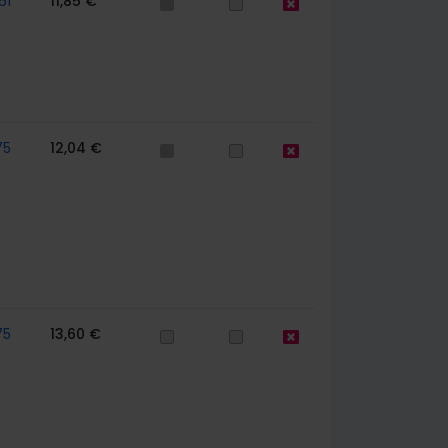
61
11,85 €
75
12,04 €
75
13,60 €