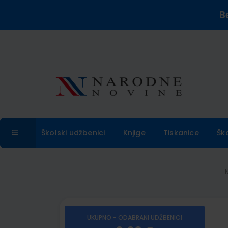
B
Školski udžbenici
Knjige
Tiskanice
Šk
UKUPNO - ODABRANI UDŽBENICI