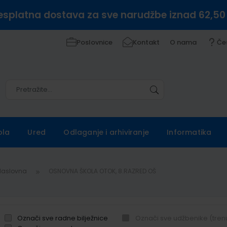
esplatna dostava za sve narudžbe iznad 62,50
Poslovnice
Kontakt
O nama
Če
Pretražite
Pretražite
ola
Ured
Odlaganje i arhiviranje
Informatika
Naslovna
OSNOVNA ŠKOLA OTOK, 8.RAZRED OŠ
Označi sve radne bilježnice
Označi sve udžbenike (tren