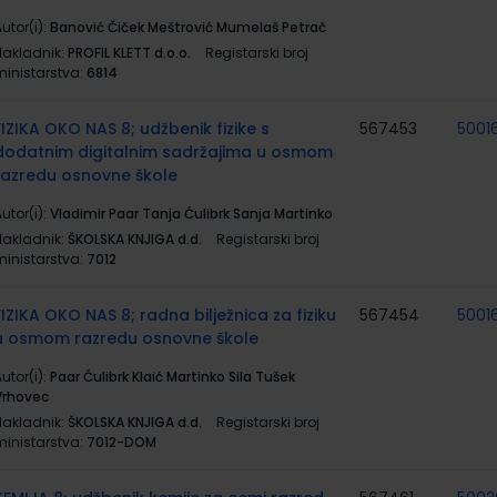
utor(i):
Banović Čiček Meštrović Mumelaš Petrač
Nakladnik:
PROFIL KLETT d.o.o.
Registarski broj
ministarstva:
6814
FIZIKA OKO NAS 8; udžbenik fizike s
567453
5001
dodatnim digitalnim sadržajima u osmom
razredu osnovne škole
utor(i):
Vladimir Paar Tanja Ćulibrk Sanja Martinko
Nakladnik:
ŠKOLSKA KNJIGA d.d.
Registarski broj
ministarstva:
7012
FIZIKA OKO NAS 8; radna bilježnica za fiziku
567454
5001
u osmom razredu osnovne škole
utor(i):
Paar Ćulibrk Klaić Martinko Sila Tušek
Vrhovec
Nakladnik:
ŠKOLSKA KNJIGA d.d.
Registarski broj
ministarstva:
7012-DOM