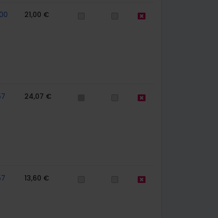
00
21,00 €
57
24,07 €
57
13,60 €