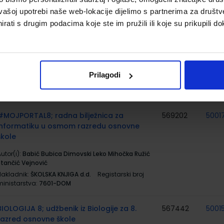
vašoj upotrebi naše web-lokacije dijelimo s partnerima za društv
#MOJPORTAL8; udžbenik informatike u
569201
5001
rati s drugim podacima koje ste im pružili ili koje su prikupili do
osmom razredu osnovne škole s dodatnim
digitalnim sadržajima
utor(i):
Babić Bubica Dimovski Leko Mihočka Ružić
Stančić Vejnović
Prilagodi
Nakladnik:
ŠKOLSKA KNJIGA d.d.
Registarski broj
ministarstva:
7601
#MOJPORTAL8; radna bilježnica za
569202
5001
informatiku u osmom razredu osnovne
škole
utor(i):
Babić Bubica Dimovski Leko Mihočka Ružić
Stančić Vejnović
Nakladnik:
ŠKOLSKA KNJIGA d.d.
Registarski broj
ministarstva:
7601-DOM
BIOLOGIJA 8; udžbenik iz Biologije za 8.
567442
5001
razred osnovne škole