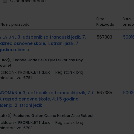
Označi sve omote
Šifra
Šifra
Naziv proizvoda
Proizvoda
omot
rupirani
roizvodi
A LA UNE 3; udžbenik za francuski jezik, 7.
567383
5001
razred osnovne škole, 1. strani jezik, 7.
godina učenja
utor(i):
Brandel Jade Pelle Quetel Rouchy Uny
ouillet
Nakladnik:
PROFIL KLETT d.o.o.
Registarski broj
ministarstva:
6791
ADOMANIA 3; udžbenik za francuski jezik, 7. i
567385
5003
8. razred osnovne škole, 4. i 5 godina
učenja, 2. strani jezik
utor(i):
Fabienne Gallon Celine Himber Alice Reboul
Nakladnik:
PROFIL KLETT d.o.o.
Registarski broj
ministarstva:
6793