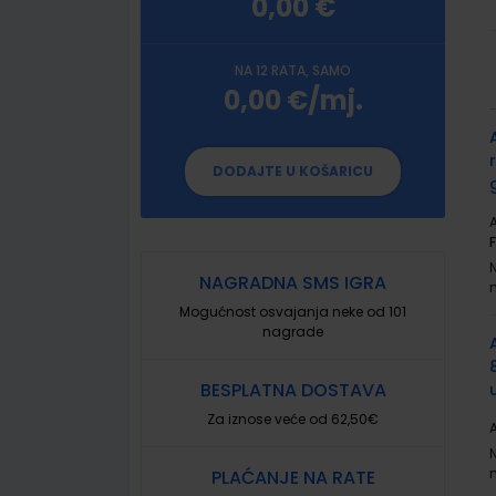
0,00 €
NA 12 RATA, SAMO
0,00 €/mj.
G
p
DODAJTE U KOŠARICU
A
F
NAGRADNA SMS IGRA
Mogućnost osvajanja neke od 101
nagrade
BESPLATNA DOSTAVA
Za iznose veće od 62,50€
A
PLAĆANJE NA RATE