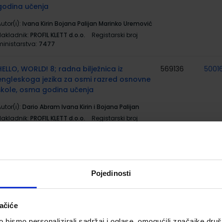
godina učenja
utor(i):
Ivana Kirin Bojana Palijan Marinko Uremović
Nakladnik:
PROFIL KLETT d.o.o.
Registarski broj
ministarstva:
7477
HELLO, WORLD! 8; radna bilježnica iz
569136
5001
engleskoga jezika za osmi razred osnovne
škole, osma godina učenja
utor(i):
Dario Abram Ivana Kirin i Bojana Palijan
Nakladnik:
PROFIL KLETT d.o.o.
Registarski broj
ministarstva:
7477-DOM
MATEMATIKA 8; komplet 1. i 2. svezak,
569167
5001
udžbenik matematike za osmi razred
osnovne škole
Pojedinosti
utor(i):
Šikić Draženović Žitko Golac Jakopović Lobor
Milić Nemeth Stajčić Vuković
ačiće
Nakladnik:
PROFIL KLETT d.o.o.
Registarski broj
ministarstva:
7716;7717
bismo personalizirali sadržaj i oglase, omogućili značajke društv