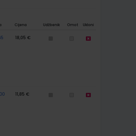
a
Cijena
Udžbenik
Omot
Ukloni
65
18,05 €
00
11,85 €