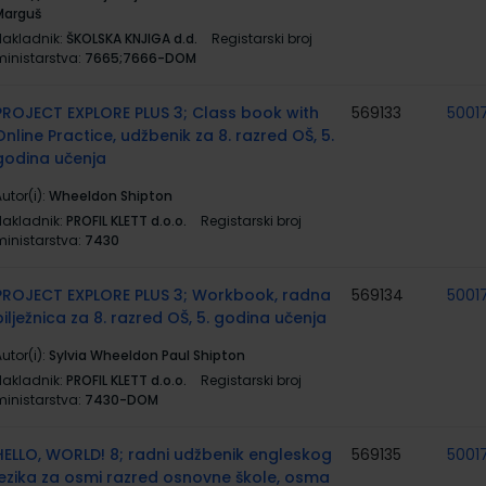
Marguš
Nakladnik:
ŠKOLSKA KNJIGA d.d.
Registarski broj
ministarstva:
7665;7666-DOM
PROJECT EXPLORE PLUS 3; Class book with
569133
5001
Online Practice, udžbenik za 8. razred OŠ, 5.
godina učenja
utor(i):
Wheeldon Shipton
Nakladnik:
PROFIL KLETT d.o.o.
Registarski broj
ministarstva:
7430
PROJECT EXPLORE PLUS 3; Workbook, radna
569134
5001
bilježnica za 8. razred OŠ, 5. godina učenja
utor(i):
Sylvia Wheeldon Paul Shipton
Nakladnik:
PROFIL KLETT d.o.o.
Registarski broj
ministarstva:
7430-DOM
HELLO, WORLD! 8; radni udžbenik engleskog
569135
5001
jezika za osmi razred osnovne škole, osma