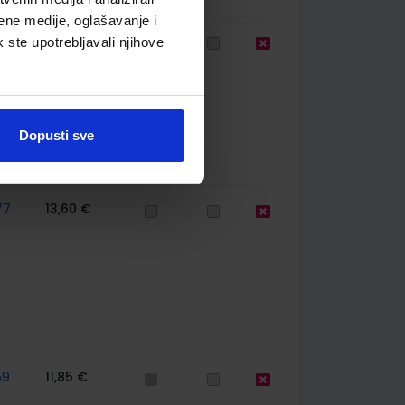
ene medije, oglašavanje i
63
12,04 €
k ste upotrebljavali njihove
Dopusti sve
77
13,60 €
59
11,85 €