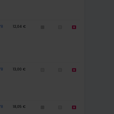
78
12,04 €
78
13,00 €
78
18,05 €