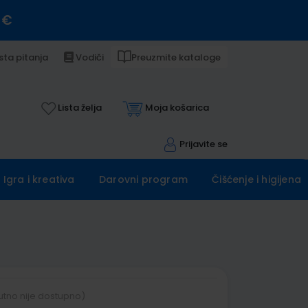
 €
sta pitanja
Vodiči
Preuzmite kataloge
Lista želja
Moja košarica
Prijavite se
Igra i kreativa
Darovni program
Čišćenje i higijena
utno nije dostupno)