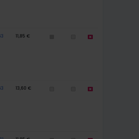
63
11,85 €
63
13,60 €