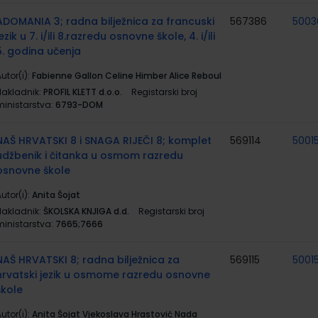
ADOMANIA 3; radna bilježnica za francuski
567386
5003
jezik u 7. i/ili 8.razredu osnovne škole, 4. i/ili
5. godina učenja
utor(i):
Fabienne Gallon Celine Himber Alice Reboul
Nakladnik:
PROFIL KLETT d.o.o.
Registarski broj
ministarstva:
6793-DOM
NAŠ HRVATSKI 8 i SNAGA RIJEČI 8; komplet
569114
5001
udžbenik i čitanka u osmom razredu
osnovne škole
utor(i):
Anita Šojat
Nakladnik:
ŠKOLSKA KNJIGA d.d.
Registarski broj
ministarstva:
7665;7666
NAŠ HRVATSKI 8; radna bilježnica za
569115
5001
hrvatski jezik u osmome razredu osnovne
škole
utor(i):
Anita Šojat Vjekoslava Hrastović Nada