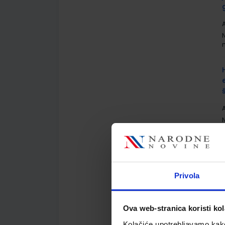
A
A
Privola
A
Ova web-stranica koristi kol
Kolačiće upotrebljavamo kako 