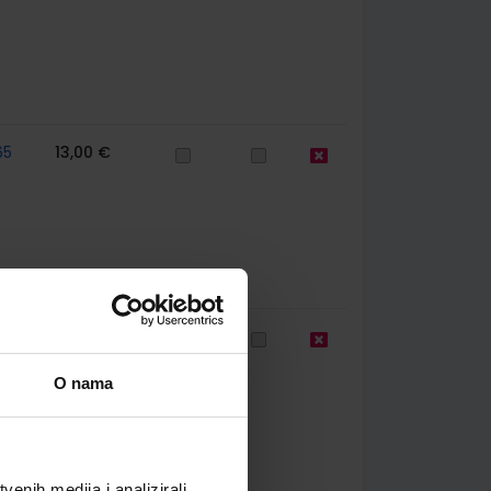
65
13,00 €
65
24,07 €
O nama
enih medija i analizirali