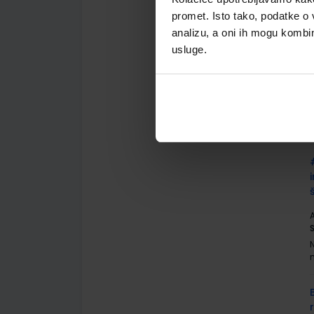
promet. Isto tako, podatke o 
analizu, a oni ih mogu kombini
usluge.
A
A