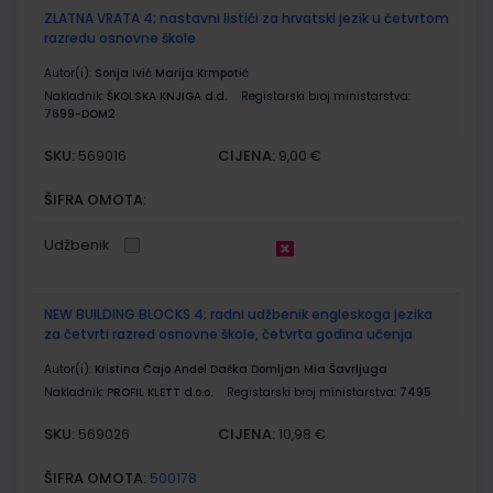
ZLATNA VRATA 4; nastavni listići za hrvatski jezik u četvrtom
razredu osnovne škole
Autor(i):
Sonja Ivić Marija Krmpotić
Nakladnik:
ŠKOLSKA KNJIGA d.d.
Registarski broj ministarstva:
7699-DOM2
SKU:
CIJENA:
569016
9,00 €
ŠIFRA OMOTA:
Udžbenik
NEW BUILDING BLOCKS 4; radni udžbenik engleskoga jezika
za četvrti razred osnovne škole, četvrta godina učenja
Autor(i):
Kristina Čajo Anđel Daška Domljan Mia Šavrljuga
Nakladnik:
PROFIL KLETT d.o.o.
Registarski broj ministarstva:
7495
SKU:
CIJENA:
569026
10,98 €
ŠIFRA OMOTA:
500178