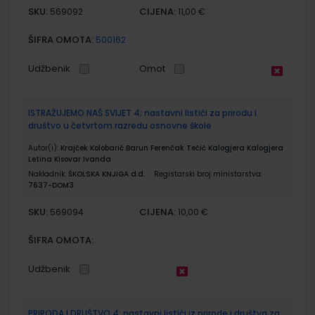
SKU:
CIJENA:
569092
11,00 €
ŠIFRA OMOTA:
500162
Udžbenik
Omot
ISTRAŽUJEMO NAŠ SVIJET 4; nastavni listići za prirodu i
društvo u četvrtom razredu osnovne škole
Autor(i):
Krajček Kolobarić Barun Ferenčak Tečić Kalogjera Kalogjera
Letina Kisovar Ivanda
Nakladnik:
ŠKOLSKA KNJIGA d.d.
Registarski broj ministarstva:
7637-DOM3
SKU:
CIJENA:
569094
10,00 €
ŠIFRA OMOTA:
Udžbenik
PRIRODA I DRUŠTVO 4; nastavni listići iz prirode i društva za