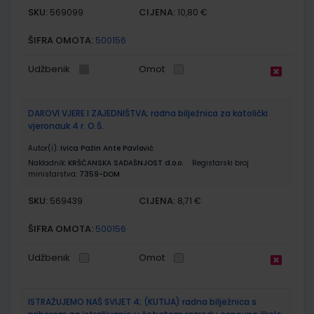
SKU:
CIJENA:
569099
10,80 €
ŠIFRA OMOTA:
500156
Udžbenik
Omot
DAROVI VJERE I ZAJEDNIŠTVA; radna bilježnica za katolički
vjeronauk 4 r. O.Š.
Autor(i):
Ivica Pažin Ante Pavlović
Nakladnik:
KRŠĆANSKA SADAŠNJOST d.o.o.
Registarski broj
ministarstva:
7359-DOM
SKU:
CIJENA:
569439
8,71 €
ŠIFRA OMOTA:
500156
Udžbenik
Omot
ISTRAŽUJEMO NAŠ SVIJET 4; (KUTIJA) radna bilježnica s