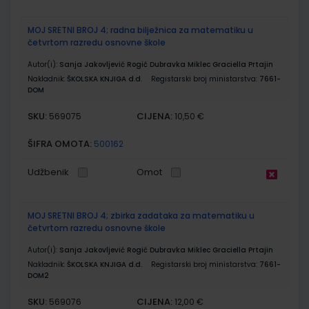
MOJ SRETNI BROJ 4; radna bilježnica za matematiku u
četvrtom razredu osnovne škole
Autor(i):
Sanja Jakovljević Rogić Dubravka Miklec Graciella Prtajin
Nakladnik:
ŠKOLSKA KNJIGA d.d.
Registarski broj ministarstva:
7661-
DOM
SKU:
CIJENA:
569075
10,50 €
ŠIFRA OMOTA:
500162
Udžbenik
Omot
MOJ SRETNI BROJ 4; zbirka zadataka za matematiku u
četvrtom razredu osnovne škole
Autor(i):
Sanja Jakovljević Rogić Dubravka Miklec Graciella Prtajin
Nakladnik:
ŠKOLSKA KNJIGA d.d.
Registarski broj ministarstva:
7661-
DOM2
SKU:
CIJENA:
569076
12,00 €