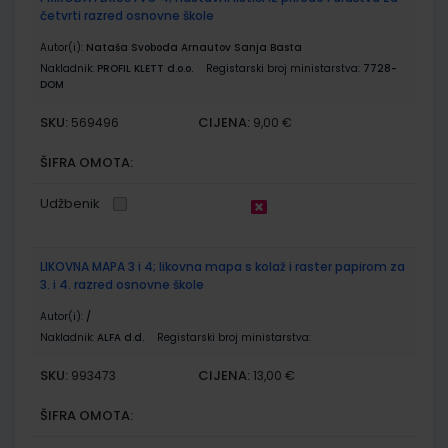
četvrti razred osnovne škole
Autor(i):
Nataša Svoboda Arnautov Sanja Basta
Nakladnik:
PROFIL KLETT d.o.o.
Registarski broj ministarstva:
7728-
DOM
SKU:
CIJENA:
569496
9,00 €
ŠIFRA OMOTA:
Udžbenik
LIKOVNA MAPA 3 i 4; likovna mapa s kolaž i raster papirom za
3. i 4. razred osnovne škole
Autor(i):
/
Nakladnik:
ALFA d.d.
Registarski broj ministarstva:
SKU:
CIJENA:
993473
13,00 €
ŠIFRA OMOTA: