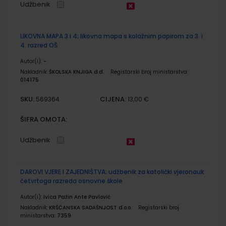
Udžbenik
LIKOVNA MAPA 3 i 4; likovna mapa s kolažnim papirom za 3. i
4. razred OŠ
Autor(i):
-
Nakladnik:
ŠKOLSKA KNJIGA d.d.
Registarski broj ministarstva:
014175
SKU:
CIJENA:
569364
13,00 €
ŠIFRA OMOTA:
Udžbenik
DAROVI VJERE I ZAJEDNIŠTVA; udžbenik za katolički vjeronauk
četvrtoga razreda osnovne škole
Autor(i):
Ivica Pažin Ante Pavlović
Nakladnik:
KRŠĆANSKA SADAŠNJOST d.o.o.
Registarski broj
ministarstva:
7359