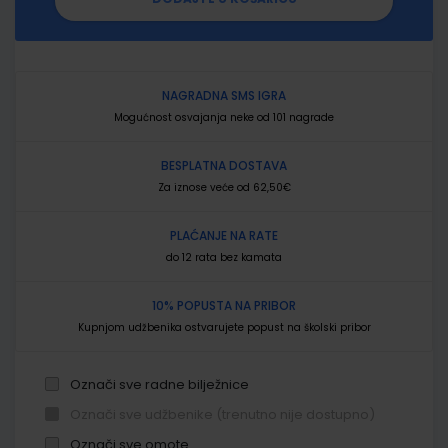
NAGRADNA SMS IGRA
Mogućnost osvajanja neke od 101 nagrade
BESPLATNA DOSTAVA
Za iznose veće od 62,50€
PLAĆANJE NA RATE
do 12 rata bez kamata
10% POPUSTA NA PRIBOR
Kupnjom udžbenika ostvarujete popust na školski pribor
Označi sve radne bilježnice
Označi sve udžbenike (trenutno nije dostupno)
Označi sve omote