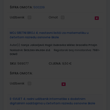
ŠIFRA OMOTA:
500239
Udžbenik
Omot
MOJ SRETNI BROJ 4; nastavni listići za matematiku u
četvrtom razredu osnovne škole
Autor(i):
Sanja Jakovljević Rogić Dubravka Miklec Graciella Prtajin
Nakladnik:
ŠKOLSKA KNJIGA d.d.
Registarski broj ministarstva:
7661-
DOM3
SKU:
CIJENA:
569077
9,50 €
ŠIFRA OMOTA:
Udžbenik
E-SVIJET 4; radni udžbenik informatike s dodatnim
digitalnim sadržajima u četvrtom razredu osnovne škole