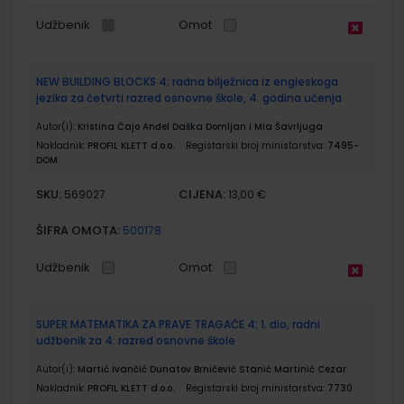
Udžbenik
Omot
NEW BUILDING BLOCKS 4; radna bilježnica iz engleskoga
jezika za četvrti razred osnovne škole, 4. godina učenja
Autor(i):
Kristina Čajo Anđel Daška Domljan i Mia Šavrljuga
Nakladnik:
PROFIL KLETT d.o.o.
Registarski broj ministarstva:
7495-
DOM
SKU:
CIJENA:
569027
13,00 €
ŠIFRA OMOTA:
500178
Udžbenik
Omot
SUPER MATEMATIKA ZA PRAVE TRAGAČE 4; 1. dio, radni
udžbenik za 4. razred osnovne škole
Autor(i):
Martić Ivančić Dunatov Brničević Stanić Martinić Cezar
Nakladnik:
PROFIL KLETT d.o.o.
Registarski broj ministarstva:
7730