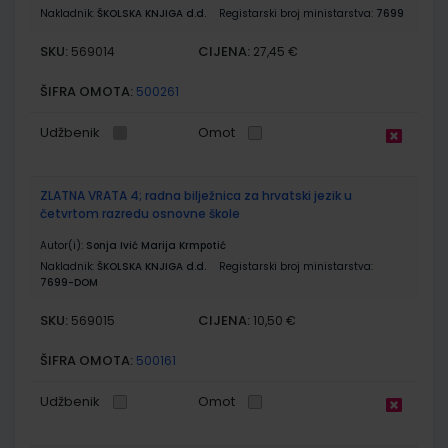
Nakladnik:
ŠKOLSKA KNJIGA d.d.
Registarski broj ministarstva:
7699
SKU:
CIJENA:
569014
27,45 €
ŠIFRA OMOTA:
500261
Udžbenik
Omot
ZLATNA VRATA 4; radna bilježnica za hrvatski jezik u
četvrtom razredu osnovne škole
Autor(i):
Sonja Ivić Marija Krmpotić
Nakladnik:
ŠKOLSKA KNJIGA d.d.
Registarski broj ministarstva:
7699-DOM
SKU:
CIJENA:
569015
10,50 €
ŠIFRA OMOTA:
500161
Udžbenik
Omot