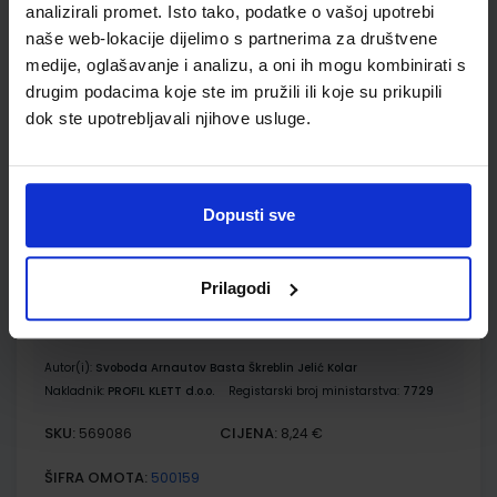
analizirali promet. Isto tako, podatke o vašoj upotrebi
POGLED U SVIJET 4, TRAGOM PRIRODE I DRUŠTVA; 1. dio, radni
naše web-lokacije dijelimo s partnerima za društvene
udžbenik za 4. razred osnovne škole
medije, oglašavanje i analizu, a oni ih mogu kombinirati s
Autor(i):
Svoboda Arnautov Basta Škreblin Jelić Kolar
drugim podacima koje ste im pružili ili koje su prikupili
Nakladnik:
PROFIL KLETT d.o.o.
Registarski broj ministarstva:
7728
dok ste upotrebljavali njihove usluge.
SKU:
CIJENA:
569085
8,23 €
ŠIFRA OMOTA:
500159
Dopusti sve
Udžbenik
Omot
Prilagodi
POGLED U SVIJET 4, TRAGOM PRIRODE I DRUŠTVA; 2. dio, radni
udžbenik za 4. razred osnovne škole
Autor(i):
Svoboda Arnautov Basta Škreblin Jelić Kolar
Nakladnik:
PROFIL KLETT d.o.o.
Registarski broj ministarstva:
7729
SKU:
CIJENA:
569086
8,24 €
ŠIFRA OMOTA:
500159