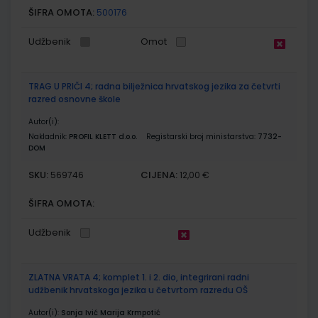
ŠIFRA OMOTA:
500176
Udžbenik
Omot
TRAG U PRIČI 4; radna bilježnica hrvatskog jezika za četvrti
razred osnovne škole
Autor(i):
Nakladnik:
PROFIL KLETT d.o.o.
Registarski broj ministarstva:
7732-
DOM
SKU:
CIJENA:
569746
12,00 €
ŠIFRA OMOTA:
Udžbenik
ZLATNA VRATA 4; komplet 1. i 2. dio, integrirani radni
udžbenik hrvatskoga jezika u četvrtom razredu OŠ
Autor(i):
Sonja Ivić Marija Krmpotić