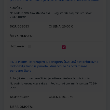
priborom za istraživanje u četvrtom razredu osnovne škole
Autor(i):
/
Nakladnik:
ŠKOLSKA KNJIGA d.d.
Registarski broj ministarstva:
7637-DOM2
SKU:
CIJENA:
569093
26,00 €
ŠIFRA OMOTA:
Udžbenik
PID 4 Pitam, Istražujem, Doznajem; (KUTIJA) (inter)aktivna
radna bilježnica iz prirode i društva za četvrti razred
osnovne škole
Autor(i):
Gordana Ivančić Maja Križman Roškar Damir Tadić
Nakladnik:
PROFIL KLETT d.o.o.
Registarski broj ministarstva:
7728-
DOM
SKU:
CIJENA:
569462
19,00 €
ŠIFRA OMOTA: