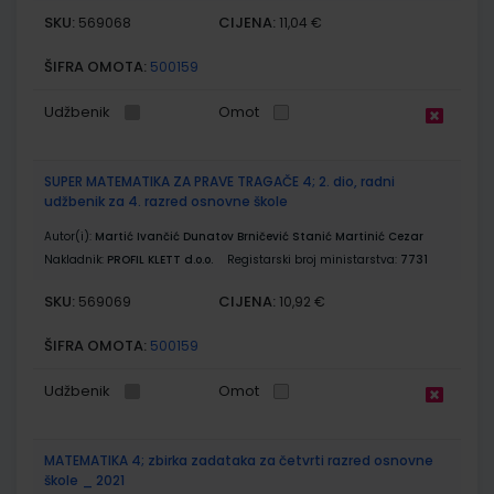
SKU:
CIJENA:
569068
11,04 €
ŠIFRA OMOTA:
500159
Udžbenik
Omot
SUPER MATEMATIKA ZA PRAVE TRAGAČE 4; 2. dio, radni
udžbenik za 4. razred osnovne škole
Autor(i):
Martić Ivančić Dunatov Brničević Stanić Martinić Cezar
Nakladnik:
PROFIL KLETT d.o.o.
Registarski broj ministarstva:
7731
SKU:
CIJENA:
569069
10,92 €
ŠIFRA OMOTA:
500159
Udžbenik
Omot
MATEMATIKA 4; zbirka zadataka za četvrti razred osnovne
škole _ 2021