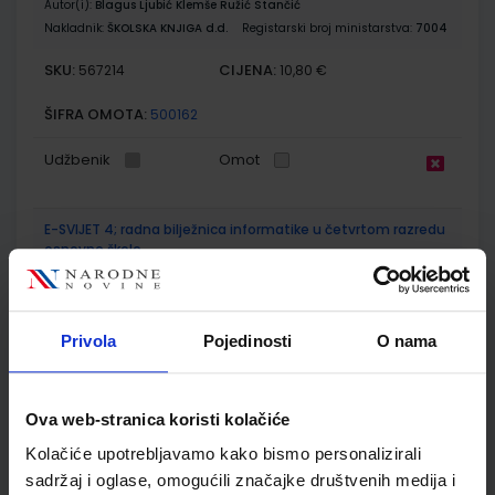
Autor(i):
Blagus Ljubić Klemše Ružić Stančić
Nakladnik:
ŠKOLSKA KNJIGA d.d.
Registarski broj ministarstva:
7004
SKU:
CIJENA:
567214
10,80 €
ŠIFRA OMOTA:
500162
Udžbenik
Omot
E-SVIJET 4; radna bilježnica informatike u četvrtom razredu
osnovne škole
Autor(i):
Blagus Ljubić Klemše Ružić Stančić
Nakladnik:
ŠKOLSKA KNJIGA d.d.
Registarski broj ministarstva:
7004-DOM
Privola
Pojedinosti
O nama
SKU:
CIJENA:
567215
11,50 €
ŠIFRA OMOTA:
500744
Ova web-stranica koristi kolačiće
Kolačiće upotrebljavamo kako bismo personalizirali
Udžbenik
Omot
sadržaj i oglase, omogućili značajke društvenih medija i