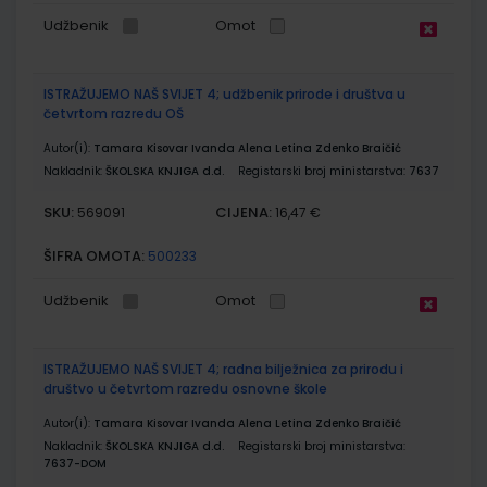
Udžbenik
Omot
ISTRAŽUJEMO NAŠ SVIJET 4; udžbenik prirode i društva u
četvrtom razredu OŠ
Autor(i):
Tamara Kisovar Ivanda Alena Letina Zdenko Braičić
Nakladnik:
ŠKOLSKA KNJIGA d.d.
Registarski broj ministarstva:
7637
SKU:
CIJENA:
569091
16,47 €
ŠIFRA OMOTA:
500233
Udžbenik
Omot
ISTRAŽUJEMO NAŠ SVIJET 4; radna bilježnica za prirodu i
društvo u četvrtom razredu osnovne škole
Autor(i):
Tamara Kisovar Ivanda Alena Letina Zdenko Braičić
Nakladnik:
ŠKOLSKA KNJIGA d.d.
Registarski broj ministarstva:
7637-DOM