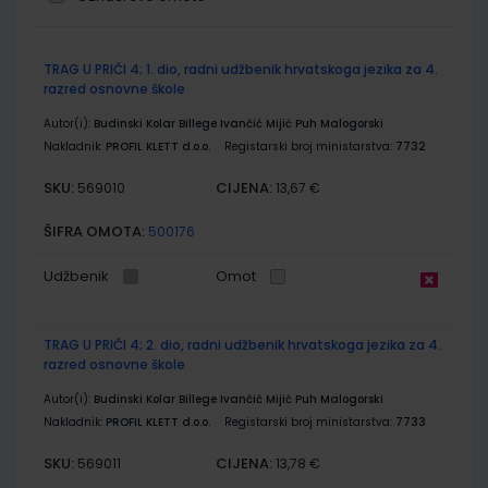
Grupirani
TRAG U PRIČI 4; 1. dio, radni udžbenik hrvatskoga jezika za 4.
proizvodi
razred osnovne škole
Autor(i):
Budinski Kolar Billege Ivančić Mijić Puh Malogorski
Nakladnik:
PROFIL KLETT d.o.o.
Registarski broj ministarstva:
7732
SKU:
CIJENA:
569010
13,67 €
ŠIFRA OMOTA:
500176
Udžbenik
Omot
TRAG U PRIČI 4; 2. dio, radni udžbenik hrvatskoga jezika za 4.
razred osnovne škole
Autor(i):
Budinski Kolar Billege Ivančić Mijić Puh Malogorski
Nakladnik:
PROFIL KLETT d.o.o.
Registarski broj ministarstva:
7733
SKU:
CIJENA:
569011
13,78 €