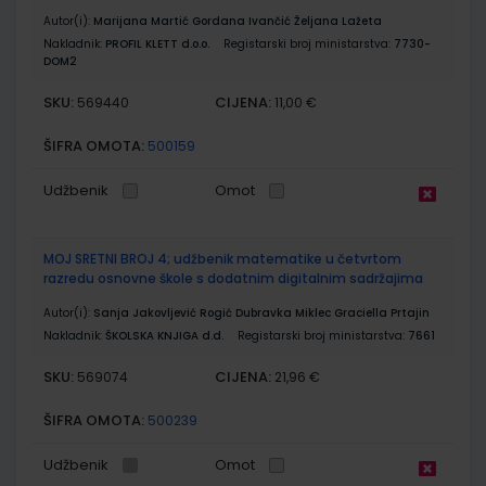
Autor(i):
Marijana Martić Gordana Ivančić Željana Lažeta
Nakladnik:
PROFIL KLETT d.o.o.
Registarski broj ministarstva:
7730-
DOM2
SKU:
CIJENA:
569440
11,00 €
ŠIFRA OMOTA:
500159
Udžbenik
Omot
MOJ SRETNI BROJ 4; udžbenik matematike u četvrtom
razredu osnovne škole s dodatnim digitalnim sadržajima
Autor(i):
Sanja Jakovljević Rogić Dubravka Miklec Graciella Prtajin
Nakladnik:
ŠKOLSKA KNJIGA d.d.
Registarski broj ministarstva:
7661
SKU:
CIJENA:
569074
21,96 €
ŠIFRA OMOTA:
500239
Udžbenik
Omot