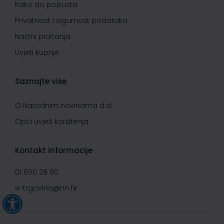
Kako do popusta
Privatnost i sigurnost podataka
Načini plaćanja
Uvjeti kupnje
Saznajte više
O Narodnim novinama d.d.
Opći uvjeti korištenja
Kontakt informacije
01 650 28 80
e-trgovina@nn.hr