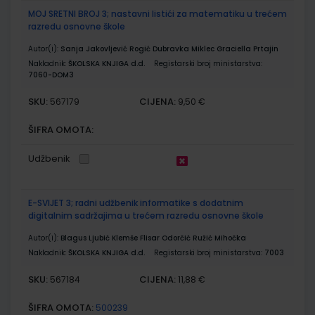
MOJ SRETNI BROJ 3; nastavni listići za matematiku u trećem
razredu osnovne škole
Autor(i):
Sanja Jakovljević Rogić Dubravka Miklec Graciella Prtajin
Nakladnik:
ŠKOLSKA KNJIGA d.d.
Registarski broj ministarstva:
7060-DOM3
SKU:
CIJENA:
567179
9,50 €
ŠIFRA OMOTA:
Udžbenik
E-SVIJET 3; radni udžbenik informatike s dodatnim
digitalnim sadržajima u trećem razredu osnovne škole
Autor(i):
Blagus Ljubić Klemše Flisar Odorčić Ružić Mihočka
Nakladnik:
ŠKOLSKA KNJIGA d.d.
Registarski broj ministarstva:
7003
SKU:
CIJENA:
567184
11,88 €
ŠIFRA OMOTA:
500239