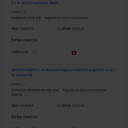
3. i 4. razred osnovne škole
Autor(i):
/
Nakladnik:
ALFA d.d.
Registarski broj ministarstva:
SKU:
CIJENA:
993473
13,00 €
ŠIFRA OMOTA:
Udžbenik
LIKOVNA MAPA 3 i 4; likovna mapa s kolažnim papirom za 3. i
4. razred OŠ
Autor(i):
-
Nakladnik:
ŠKOLSKA KNJIGA d.d.
Registarski broj ministarstva:
014175
SKU:
CIJENA:
569364
13,00 €
ŠIFRA OMOTA: