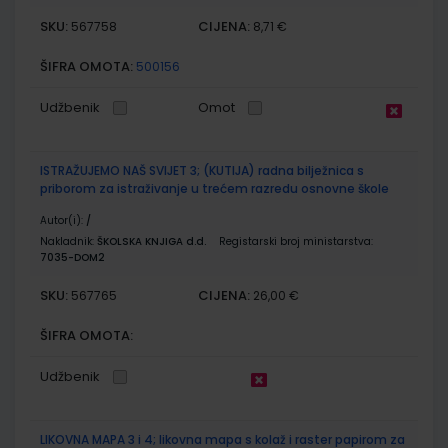
SKU:
CIJENA:
567758
8,71 €
ŠIFRA OMOTA:
500156
Udžbenik
Omot
ISTRAŽUJEMO NAŠ SVIJET 3; (KUTIJA) radna bilježnica s
priborom za istraživanje u trećem razredu osnovne škole
Autor(i):
/
Nakladnik:
ŠKOLSKA KNJIGA d.d.
Registarski broj ministarstva:
7035-DOM2
SKU:
CIJENA:
567765
26,00 €
ŠIFRA OMOTA:
Udžbenik
LIKOVNA MAPA 3 i 4; likovna mapa s kolaž i raster papirom za