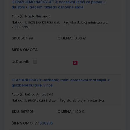
ISTRAŽUJEMO NAŠ SVIJET 3; nastavni listići za prirodu i
društvo u trećem razredu osnovne škole
Autor(i):
Majda Bučanac
Nakladnik:
ŠKOLSKA KNJIGA d.d.
Registarski broj ministarstva:
7035-DOM3
SKU:
CIJENA:
567199
10,00 €
ŠIFRA OMOTA:
Udžbenik
GLAZBENI KRUG 3; udžbenik, radni obrazovni materijali iz
glazbene kulture, 3.r.oš
Autor(i):
Ružica Ambruš Kiš
Nakladnik:
PROFIL KLETT d.o.o.
Registarski broj ministarstva:
SKU:
CIJENA:
567501
11,00 €
ŠIFRA OMOTA:
500285