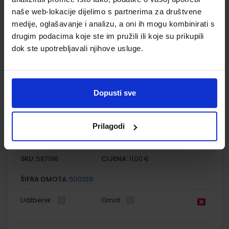
Nakladnik:
ŠKOLSKA KNJIGA d.d.
Registarski broj ministarstva:
7035
naše web-lokacije dijelimo s partnerima za društvene
SKU:
CIJENA:
567197
11,88 €
medije, oglašavanje i analizu, a oni ih mogu kombinirati s
drugim podacima koje ste im pružili ili koje su prikupili
ŠIFRA OMOTA:
500239
dok ste upotrebljavali njihove usluge.
Udžbenik
Omot
Dopusti sve
ISTRAŽUJEMO NAŠ SVIJET 3; radna bilježnica za prirodu i
društvo u trećem razredu osnovne škole
Autor(i):
Alena Letina Tamara Kisovar Ivanda Zdenko Braičić
Prilagodi
Nakladnik:
ŠKOLSKA KNJIGA d.d.
Registarski broj ministarstva:
7035-DOM
SKU:
CIJENA:
567198
11,00 €
ŠIFRA OMOTA:
500239
Udžbenik
Omot