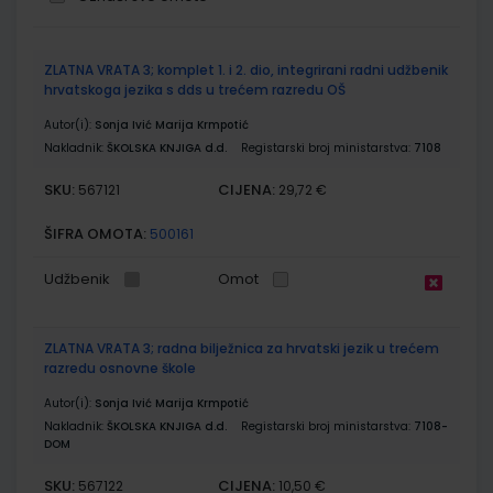
Grupirani
ZLATNA VRATA 3; komplet 1. i 2. dio, integrirani radni udžbenik
proizvodi
hrvatskoga jezika s dds u trećem razredu OŠ
Autor(i):
Sonja Ivić Marija Krmpotić
Nakladnik:
ŠKOLSKA KNJIGA d.d.
Registarski broj ministarstva:
7108
SKU:
CIJENA:
567121
29,72 €
ŠIFRA OMOTA:
500161
Udžbenik
Omot
ZLATNA VRATA 3; radna bilježnica za hrvatski jezik u trećem
razredu osnovne škole
Autor(i):
Sonja Ivić Marija Krmpotić
Nakladnik:
ŠKOLSKA KNJIGA d.d.
Registarski broj ministarstva:
7108-
DOM
SKU:
CIJENA:
567122
10,50 €