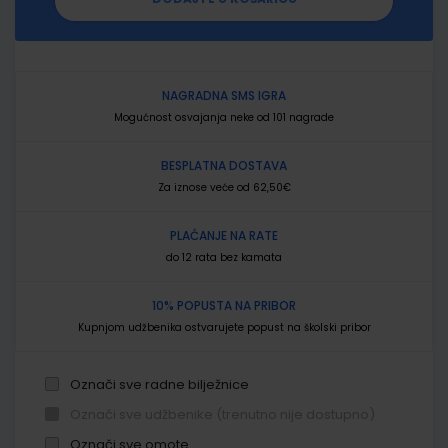
NAGRADNA SMS IGRA
Mogućnost osvajanja neke od 101 nagrade
BESPLATNA DOSTAVA
Za iznose veće od 62,50€
PLAĆANJE NA RATE
do 12 rata bez kamata
10% POPUSTA NA PRIBOR
Kupnjom udžbenika ostvarujete popust na školski pribor
Označi sve radne bilježnice
Označi sve udžbenike (trenutno nije dostupno)
Označi sve omote