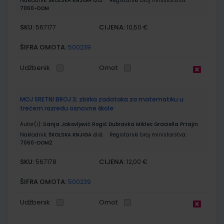
Nakladnik:
ŠKOLSKA KNJIGA d.d.
Registarski broj ministarstva:
7060-DOM
SKU:
CIJENA:
567177
10,50 €
ŠIFRA OMOTA:
500239
Udžbenik
Omot
MOJ SRETNI BROJ 3; zbirka zadataka za matematiku u
trećem razredu osnovne škole
Autor(i):
Sanja Jakovljević Rogić Dubravka Miklec Graciella Prtajin
Nakladnik:
ŠKOLSKA KNJIGA d.d.
Registarski broj ministarstva:
7060-DOM2
SKU:
CIJENA:
567178
12,00 €
ŠIFRA OMOTA:
500239
Udžbenik
Omot