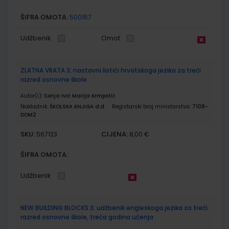
ŠIFRA OMOTA:
500157
Udžbenik
Omot
ZLATNA VRATA 3; nastavni listići hrvatskoga jezika za treći
razred osnovne škole
Autor(i):
Sonja Ivić Marija Krmpotić
Nakladnik:
ŠKOLSKA KNJIGA d.d.
Registarski broj ministarstva:
7108-
DOM2
SKU:
CIJENA:
567123
8,00 €
ŠIFRA OMOTA:
Udžbenik
NEW BUILDING BLOCKS 3; udžbenik engleskoga jezika za treći
razred osnovne škole, treća godina učenja