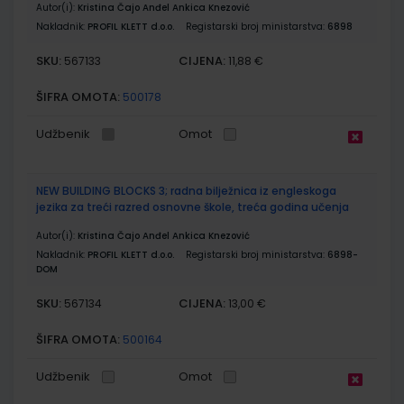
Autor(i):
Kristina Čajo Anđel Ankica Knezović
Nakladnik:
PROFIL KLETT d.o.o.
Registarski broj ministarstva:
6898
SKU:
CIJENA:
567133
11,88 €
ŠIFRA OMOTA:
500178
Udžbenik
Omot
NEW BUILDING BLOCKS 3; radna bilježnica iz engleskoga
jezika za treći razred osnovne škole, treća godina učenja
Autor(i):
Kristina Čajo Anđel Ankica Knezović
Nakladnik:
PROFIL KLETT d.o.o.
Registarski broj ministarstva:
6898-
DOM
SKU:
CIJENA:
567134
13,00 €
ŠIFRA OMOTA:
500164
Udžbenik
Omot