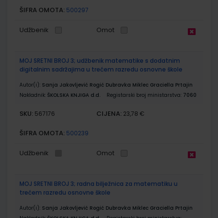
ŠIFRA OMOTA:
500297
Udžbenik
Omot
MOJ SRETNI BROJ 3; udžbenik matematike s dodatnim
digitalnim sadržajima u trećem razredu osnovne škole
Autor(i):
Sanja Jakovljević Rogić Dubravka Miklec Graciella Prtajin
Nakladnik:
ŠKOLSKA KNJIGA d.d.
Registarski broj ministarstva:
7060
SKU:
CIJENA:
567176
23,78 €
ŠIFRA OMOTA:
500239
Udžbenik
Omot
MOJ SRETNI BROJ 3; radna bilježnica za matematiku u
trećem razredu osnovne škole
Autor(i):
Sanja Jakovljević Rogić Dubravka Miklec Graciella Prtajin