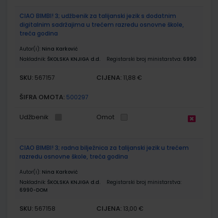
CIAO BIMBI! 3; udžbenik za talijanski jezik s dodatnim
digitalnim sadržajima u trećem razredu osnovne škole,
treća godina
Autor(i):
Nina Karković
Nakladnik:
ŠKOLSKA KNJIGA d.d.
Registarski broj ministarstva:
6990
SKU:
CIJENA:
567157
11,88 €
ŠIFRA OMOTA:
500297
Udžbenik
Omot
CIAO BIMBI! 3; radna bilježnica za talijanski jezik u trećem
razredu osnovne škole, treća godina
Autor(i):
Nina Karković
Nakladnik:
ŠKOLSKA KNJIGA d.d.
Registarski broj ministarstva:
6990-DOM
SKU:
CIJENA:
567158
13,00 €