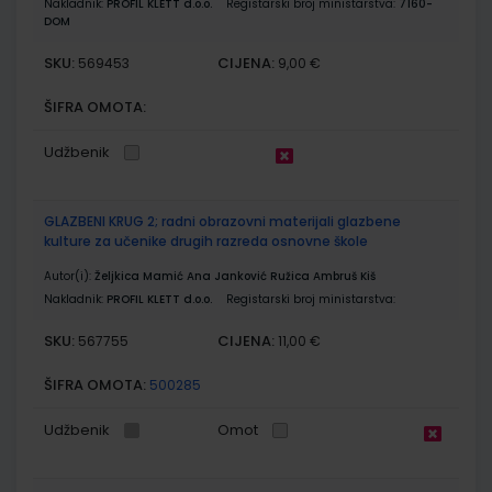
Nakladnik:
PROFIL KLETT d.o.o.
Registarski broj ministarstva:
7160-
DOM
SKU:
CIJENA:
569453
9,00 €
ŠIFRA OMOTA:
Udžbenik
GLAZBENI KRUG 2; radni obrazovni materijali glazbene
kulture za učenike drugih razreda osnovne škole
Autor(i):
Željkica Mamić Ana Janković Ružica Ambruš Kiš
Nakladnik:
PROFIL KLETT d.o.o.
Registarski broj ministarstva:
SKU:
CIJENA:
567755
11,00 €
ŠIFRA OMOTA:
500285
Udžbenik
Omot