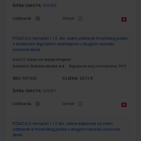
ŠIFRA OMOTA:
500159
Udžbenik
Omot
PČELICA 2; komplet 1. i 2. dio, radni udžbenik hrvatskog jezika
s dodatnim digitalnim sadržajima u drugom razredu
osnovne škole
Autor(i):
Sonja Ivić Marija Krmpotić
Nakladnik:
ŠKOLSKA KNJIGA d.d.
Registarski broj ministarstva:
7071
SKU:
CIJENA:
567020
29,72 €
ŠIFRA OMOTA:
500157
Udžbenik
Omot
PČELICA 2; komplet 1. i 2 dio, radne bilježnice uz radni
udžbenik iz hrvatskog jezika u drugom razredu osnovne
škole