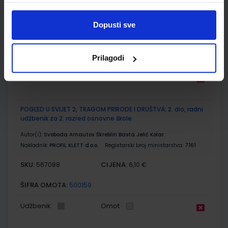
Autor(i):
Svoboda Arnautov Škreblin Basta Jelić Kolar
Nakladnik:
PROFIL KLETT d.o.o.
Registarski broj ministarstva:
7160
Dopusti sve
SKU:
CIJENA:
567087
5,76 €
ŠIFRA OMOTA:
500159
Prilagodi
Udžbenik
Omot
POGLED U SVIJET 2, TRAGOM PRIRODE I DRUŠTVA; 2. dio, radni
udžbenik za 2. razred osnovne škole
Autor(i):
Svoboda Arnautov Škreblin Basta Jelić Kolar
Nakladnik:
PROFIL KLETT d.o.o.
Registarski broj ministarstva:
7161
SKU:
CIJENA:
567088
6,10 €
ŠIFRA OMOTA:
500159
Udžbenik
Omot