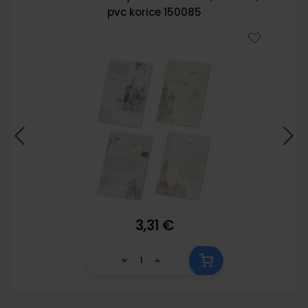
pvc korice 150085
3,31 €