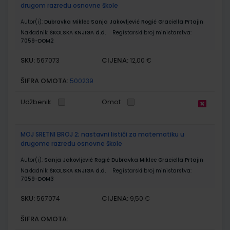
drugom razredu osnovne škole
Autor(i):
Dubravka Miklec Sanja Jakovljević Rogić Graciella Prtajin
Nakladnik:
ŠKOLSKA KNJIGA d.d.
Registarski broj ministarstva:
7059-DOM2
SKU:
CIJENA:
567073
12,00 €
ŠIFRA OMOTA:
500239
Udžbenik
Omot
MOJ SRETNI BROJ 2; nastavni listići za matematiku u
drugome razredu osnovne škole
Autor(i):
Sanja Jakovljević Rogić Dubravka Miklec Graciella Prtajin
Nakladnik:
ŠKOLSKA KNJIGA d.d.
Registarski broj ministarstva:
7059-DOM3
SKU:
CIJENA:
567074
9,50 €
ŠIFRA OMOTA: