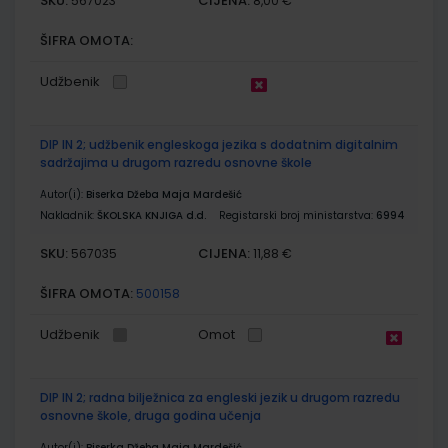
SKU:
CIJENA:
567023
8,00 €
ŠIFRA OMOTA:
Udžbenik
DIP IN 2; udžbenik engleskoga jezika s dodatnim digitalnim
sadržajima u drugom razredu osnovne škole
Autor(i):
Biserka Džeba Maja Mardešić
Nakladnik:
ŠKOLSKA KNJIGA d.d.
Registarski broj ministarstva:
6994
SKU:
CIJENA:
567035
11,88 €
ŠIFRA OMOTA:
500158
Udžbenik
Omot
DIP IN 2; radna bilježnica za engleski jezik u drugom razredu
osnovne škole, druga godina učenja
Autor(i):
Biserka Džeba Maja Mardešić