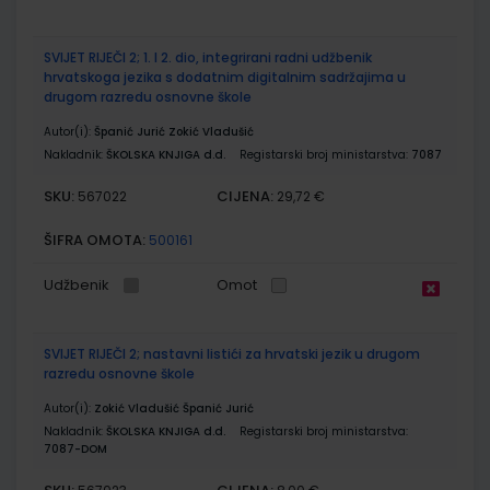
SVIJET RIJEČI 2; 1. I 2. dio, integrirani radni udžbenik
hrvatskoga jezika s dodatnim digitalnim sadržajima u
drugom razredu osnovne škole
Autor(i):
Španić Jurić Zokić Vladušić
Nakladnik:
ŠKOLSKA KNJIGA d.d.
Registarski broj ministarstva:
7087
SKU:
CIJENA:
567022
29,72 €
ŠIFRA OMOTA:
500161
Udžbenik
Omot
SVIJET RIJEČI 2; nastavni listići za hrvatski jezik u drugom
razredu osnovne škole
Autor(i):
Zokić Vladušić Španić Jurić
Nakladnik:
ŠKOLSKA KNJIGA d.d.
Registarski broj ministarstva:
7087-DOM