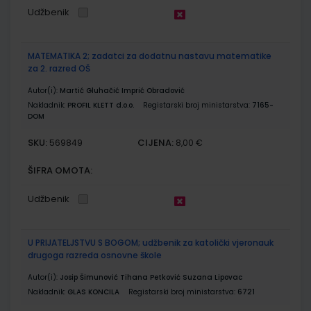
Udžbenik
MATEMATIKA 2; zadatci za dodatnu nastavu matematike
za 2. razred OŠ
Autor(i):
Martić Gluhačić Imprić Obradović
Nakladnik:
PROFIL KLETT d.o.o.
Registarski broj ministarstva:
7165-
DOM
SKU:
CIJENA:
569849
8,00 €
ŠIFRA OMOTA:
Udžbenik
U PRIJATELJSTVU S BOGOM; udžbenik za katolički vjeronauk
drugoga razreda osnovne škole
Autor(i):
Josip Šimunović Tihana Petković Suzana Lipovac
Nakladnik:
GLAS KONCILA
Registarski broj ministarstva:
6721