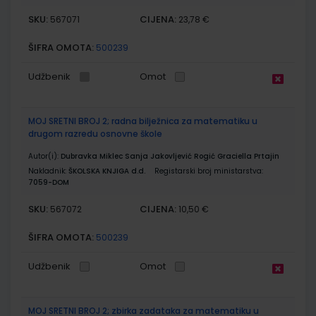
SKU:
CIJENA:
567071
23,78 €
ŠIFRA OMOTA:
500239
Udžbenik
Omot
MOJ SRETNI BROJ 2; radna bilježnica za matematiku u
drugom razredu osnovne škole
Autor(i):
Dubravka Miklec Sanja Jakovljević Rogić Graciella Prtajin
Nakladnik:
ŠKOLSKA KNJIGA d.d.
Registarski broj ministarstva:
7059-DOM
SKU:
CIJENA:
567072
10,50 €
ŠIFRA OMOTA:
500239
Udžbenik
Omot
MOJ SRETNI BROJ 2; zbirka zadataka za matematiku u