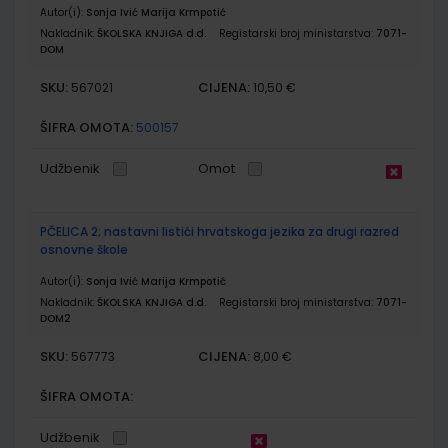
Autor(i):
Sonja Ivić Marija Krmpotić
Nakladnik:
ŠKOLSKA KNJIGA d.d.
Registarski broj ministarstva:
7071-
DOM
SKU:
CIJENA:
567021
10,50 €
ŠIFRA OMOTA:
500157
Udžbenik
Omot
PČELICA 2; nastavni listići hrvatskoga jezika za drugi razred
osnovne škole
Autor(i):
Sonja Ivić Marija Krmpotić
Nakladnik:
ŠKOLSKA KNJIGA d.d.
Registarski broj ministarstva:
7071-
DOM2
SKU:
CIJENA:
567773
8,00 €
ŠIFRA OMOTA:
Udžbenik