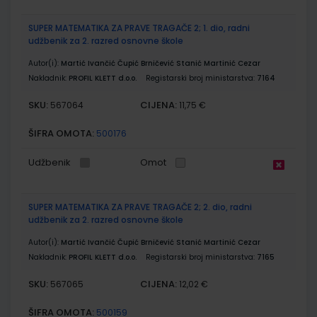
SUPER MATEMATIKA ZA PRAVE TRAGAČE 2; 1. dio, radni
udžbenik za 2. razred osnovne škole
Autor(i):
Martić Ivančić Čupić Brničević Stanić Martinić Cezar
Nakladnik:
PROFIL KLETT d.o.o.
Registarski broj ministarstva:
7164
SKU:
CIJENA:
567064
11,75 €
ŠIFRA OMOTA:
500176
Udžbenik
Omot
SUPER MATEMATIKA ZA PRAVE TRAGAČE 2; 2. dio, radni
udžbenik za 2. razred osnovne škole
Autor(i):
Martić Ivančić Čupić Brničević Stanić Martinić Cezar
Nakladnik:
PROFIL KLETT d.o.o.
Registarski broj ministarstva:
7165
SKU:
CIJENA:
567065
12,02 €
ŠIFRA OMOTA:
500159