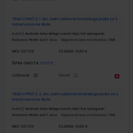
Grupirani
TRAG U PRIČI 2; 1. dio, radni udžbenik hrvatskoga jezika za 2.
proizvodi
razred osnovne škole
Autor(i):
Budinski Kolar Billege Ivančić Mijić Puh Malogorski
Nakladnik:
PROFIL KLETT d.o.o.
Registarski broj ministarstva:
7168
SKU:
CIJENA:
567018
14,83 €
ŠIFRA OMOTA:
500176
Udžbenik
Omot
TRAG U PRIČI 2; 2. dio, radni udžbenik hrvatskoga jezika za 2.
razred osnovne škole
Autor(i):
Budinski Kolar Billege Ivančić Mijić Puh Malogorski
Nakladnik:
PROFIL KLETT d.o.o.
Registarski broj ministarstva:
7169
SKU:
CIJENA:
567019
14,88 €