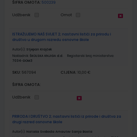
ŠIFRA OMOTA:
500239
Udžbenik
Omot
ISTRAŽUJEMO NAŠ SVIJET 2; nastavni listići za prirodu i
društvo u drugom razredu osnovne škole
Autor(i):
Stjepan Krajček
Nakladnik:
ŠKOLSKA KNJIGA d.d.
Registarski broj ministarstva:
7034-DOM3
SKU:
CIJENA:
567094
10,00 €
ŠIFRA OMOTA:
Udžbenik
PRIRODA I DRUŠTVO 2; nastavni listići iz prirode i društva za
drugi razred osnovne škole
Autor(i):
Nataša Svoboda Arnautov Sanja Basta