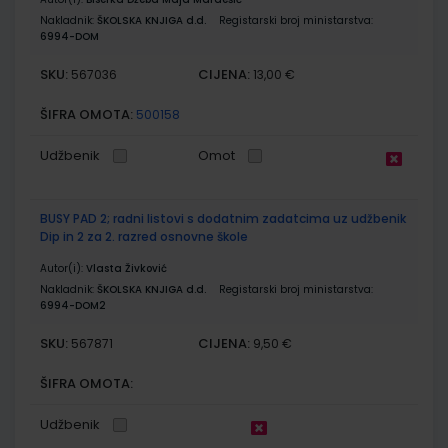
Nakladnik:
ŠKOLSKA KNJIGA d.d.
Registarski broj ministarstva:
6994-DOM
SKU:
CIJENA:
567036
13,00 €
ŠIFRA OMOTA:
500158
Udžbenik
Omot
BUSY PAD 2; radni listovi s dodatnim zadatcima uz udžbenik
Dip in 2 za 2. razred osnovne škole
Autor(i):
Vlasta Živković
Nakladnik:
ŠKOLSKA KNJIGA d.d.
Registarski broj ministarstva:
6994-DOM2
SKU:
CIJENA:
567871
9,50 €
ŠIFRA OMOTA:
Udžbenik