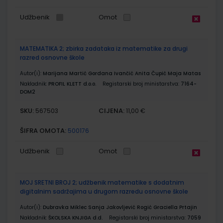
Udžbenik
Omot
MATEMATIKA 2; zbirka zadataka iz matematike za drugi
razred osnovne škole
Autor(i):
Marijana Martić Gordana Ivančić Anita Čupić Maja Matas
Nakladnik:
PROFIL KLETT d.o.o.
Registarski broj ministarstva:
7164-
DOM2
SKU:
CIJENA:
567503
11,00 €
ŠIFRA OMOTA:
500176
Udžbenik
Omot
MOJ SRETNI BROJ 2; udžbenik matematike s dodatnim
digitalnim sadržajima u drugom razredu osnovne škole
Autor(i):
Dubravka Miklec Sanja Jakovljević Rogić Graciella Prtajin
Nakladnik:
ŠKOLSKA KNJIGA d.d.
Registarski broj ministarstva:
7059