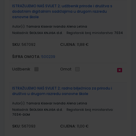
ISTRAŽUJEMO NAŠ SVIJET 2; udžbenik prirode i društva s
dodatnim digitalnim sadržajima u drugom razredu
osnovne škole
Autor(i):
Tamara Kisovar Ivanda Alena Letina
Nakladnik:
ŠKOLSKA KNJIGA d.d.
Registarski broj ministarstva:
7034
SKU:
CIJENA:
567092
11,88 €
ŠIFRA OMOTA:
500239
Udžbenik
Omot
ISTRAŽUJEMO NAŠ SVIJET 2; radna bilježnica za prirodu i
društvo u drugom razredu osnovne škole
Autor(i):
Tamara Kisovar Ivanda Alena Letina
Nakladnik:
ŠKOLSKA KNJIGA d.d.
Registarski broj ministarstva:
7034-DOM
SKU:
CIJENA:
567093
11,00 €