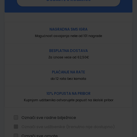
NAGRADNA SMS IGRA
Mogućnost osvajanja neke od 101 nagrade
BESPLATNA DOSTAVA
Za iznose veće od 62,50€
PLAĆANJE NA RATE
do 12 rata bez kamata
10% POPUSTA NA PRIBOR
Kupnjom udžbenika ostvarujete popust na školski pribor
Označi sve radne bilježnice
Označi sve udžbenike (trenutno nije dostupno)
Označi sve omote