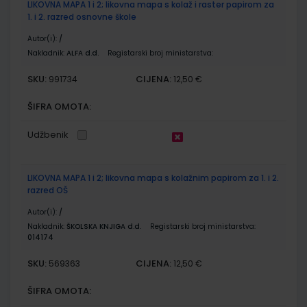
LIKOVNA MAPA 1 i 2; likovna mapa s kolaž i raster papirom za
1. i 2. razred osnovne škole
Autor(i):
/
Nakladnik:
ALFA d.d.
Registarski broj ministarstva:
SKU:
CIJENA:
991734
12,50 €
ŠIFRA OMOTA:
Udžbenik
LIKOVNA MAPA 1 i 2; likovna mapa s kolažnim papirom za 1. i 2.
razred OŠ
Autor(i):
/
Nakladnik:
ŠKOLSKA KNJIGA d.d.
Registarski broj ministarstva:
014174
SKU:
CIJENA:
569363
12,50 €
ŠIFRA OMOTA: