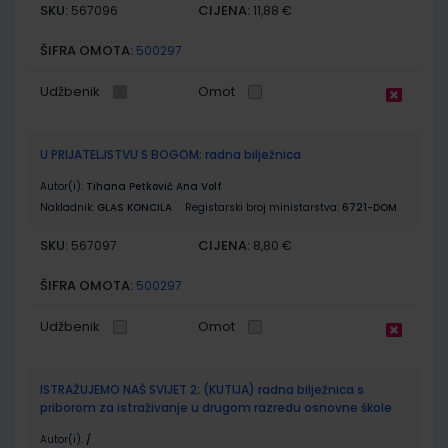
SKU:
CIJENA:
567096
11,88 €
ŠIFRA OMOTA:
500297
Udžbenik
Omot
U PRIJATELJSTVU S BOGOM; radna bilježnica
Autor(i):
Tihana Petković Ana Volf
Nakladnik:
GLAS KONCILA
Registarski broj ministarstva:
6721-DOM
SKU:
CIJENA:
567097
8,80 €
ŠIFRA OMOTA:
500297
Udžbenik
Omot
ISTRAŽUJEMO NAŠ SVIJET 2; (KUTIJA) radna bilježnica s
priborom za istraživanje u drugom razredu osnovne škole
Autor(i):
/