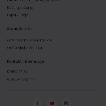
Privatnost i sigurnost podataka
Načini plaćanja
Uvjeti kupnje
Saznajte više
O Narodnim novinama d.d.
Opći uvjeti korištenja
Kontakt informacije
01 650 28 80
e-trgovina@nn.hr