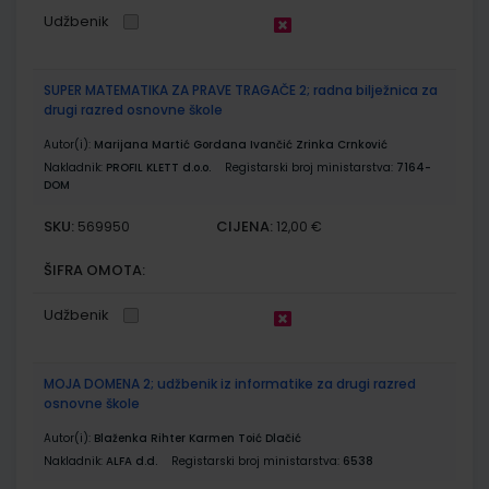
Udžbenik
SUPER MATEMATIKA ZA PRAVE TRAGAČE 2; radna bilježnica za
drugi razred osnovne škole
Autor(i):
Marijana Martić Gordana Ivančić Zrinka Crnković
Nakladnik:
PROFIL KLETT d.o.o.
Registarski broj ministarstva:
7164-
DOM
SKU:
CIJENA:
569950
12,00 €
ŠIFRA OMOTA:
Udžbenik
MOJA DOMENA 2; udžbenik iz informatike za drugi razred
osnovne škole
Autor(i):
Blaženka Rihter Karmen Toić Dlačić
Nakladnik:
ALFA d.d.
Registarski broj ministarstva:
6538