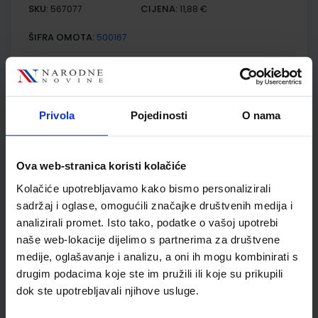
SKU:
CIJENA:
567077
11,88 €
ŠIFRA OMOTA:
500167
Udžbenik
Omot
MOJA DOMENA 2; radna bilježnica iz informatike za drugi
Privola
Pojedinosti
O nama
razred osnovne škole
Autor(i):
Blaženka Rihter Karmen Toić Dlačić
Nakladnik:
ALFA d.d.
Registarski broj ministarstva:
6538-DOM
Ova web-stranica koristi kolačiće
SKU:
CIJENA:
Kolačiće upotrebljavamo kako bismo personalizirali
567078
9,50 €
sadržaj i oglase, omogućili značajke društvenih medija i
ŠIFRA OMOTA:
500160
analizirali promet. Isto tako, podatke o vašoj upotrebi
naše web-lokacije dijelimo s partnerima za društvene
Udžbenik
Omot
medije, oglašavanje i analizu, a oni ih mogu kombinirati s
drugim podacima koje ste im pružili ili koje su prikupili
dok ste upotrebljavali njihove usluge.
POGLED U SVIJET 2, TRAGOM PRIRODE I DRUŠTVA; 1. dio, radni
udžbenik za 2. razred osnovne škole