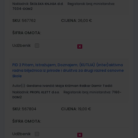
Nakladnik:
ŠKOLSKA KNJIGA d.d.
Registarski broj ministarstva:
7034-DOM2
SKU:
CIJENA:
567762
26,00 €
ŠIFRA OMOTA:
Udžbenik
PID 2 Pitam, Istražujem, Doznajem; (KUTIJA) (inter)aktivna
radna bilježnica iz prirode i društva za drugi razred osnovne
škole
Autor(i):
Gordana Ivančić Maja Križman Roškar Damir Tadić
Nakladnik:
PROFIL KLETT d.o.o.
Registarski broj ministarstva:
7160-
DOM2
SKU:
CIJENA:
567804
19,00 €
ŠIFRA OMOTA:
Udžbenik