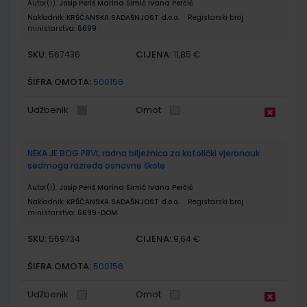
Autor(i):
Josip Periš Marina Šimić Ivana Perčić
Nakladnik:
KRŠĆANSKA SADAŠNJOST d.o.o.
Registarski broj
ministarstva:
6699
SKU:
CIJENA:
567436
11,85 €
ŠIFRA OMOTA:
500156
Udžbenik
Omot
NEKA JE BOG PRVI; radna bilježnica za katolički vjeronauk
sedmoga razreda osnovne škole
Autor(i):
Josip Periš Marina Šimić Ivana Perčić
Nakladnik:
KRŠĆANSKA SADAŠNJOST d.o.o.
Registarski broj
ministarstva:
6699-DOM
SKU:
CIJENA:
569734
9,64 €
ŠIFRA OMOTA:
500156
Udžbenik
Omot