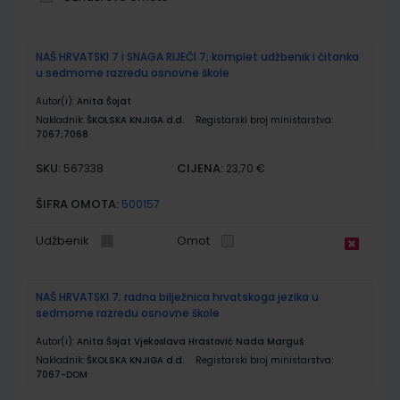
Grupirani
NAŠ HRVATSKI 7 i SNAGA RIJEČI 7; komplet udžbenik i čitanka
proizvodi
u sedmome razredu osnovne škole
Autor(i):
Anita Šojat
Nakladnik:
ŠKOLSKA KNJIGA d.d.
Registarski broj ministarstva:
7067;7068
SKU:
CIJENA:
567338
23,70 €
ŠIFRA OMOTA:
500157
Udžbenik
Omot
NAŠ HRVATSKI 7; radna bilježnica hrvatskoga jezika u
sedmome razredu osnovne škole
Autor(i):
Anita Šojat Vjekoslava Hrastović Nada Marguš
Nakladnik:
ŠKOLSKA KNJIGA d.d.
Registarski broj ministarstva:
7067-DOM