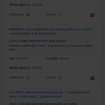
ŠIFRA OMOTA:
500178
Udžbenik
Omot
MAXIMAL 4; radna bilježnica njemačkog jezika za 7. razred
osnovne škole, 4. godina učenja
Autor(i):
Weber Šober Hohmann Glšck Klobučar
Nakladnik:
PROFIL KLETT d.o.o.
Registarski broj ministarstva:
6894-
DOM
SKU:
CIJENA:
567374
13,00 €
ŠIFRA OMOTA:
500178
Udžbenik
Omot
A LA UNE 3; udžbenik za francuski jezik, 7. razred osnovne
škole, 1. strani jezik, 7. godina učenja
Autor(i):
Brandel Jade Pelle Quetel Rouchy Uny Fouillet