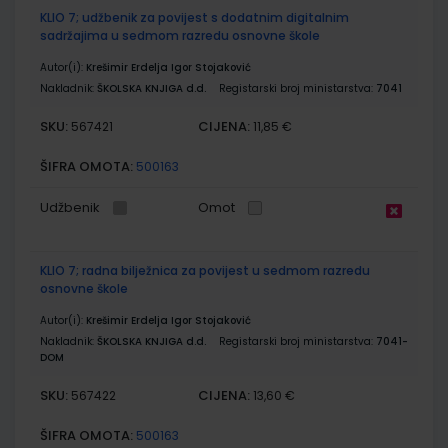
KLIO 7; udžbenik za povijest s dodatnim digitalnim
sadržajima u sedmom razredu osnovne škole
Autor(i):
Krešimir Erdelja Igor Stojaković
Nakladnik:
ŠKOLSKA KNJIGA d.d.
Registarski broj ministarstva:
7041
SKU:
CIJENA:
567421
11,85 €
ŠIFRA OMOTA:
500163
Udžbenik
Omot
KLIO 7; radna bilježnica za povijest u sedmom razredu
osnovne škole
Autor(i):
Krešimir Erdelja Igor Stojaković
Nakladnik:
ŠKOLSKA KNJIGA d.d.
Registarski broj ministarstva:
7041-
DOM
SKU:
CIJENA:
567422
13,60 €
ŠIFRA OMOTA:
500163