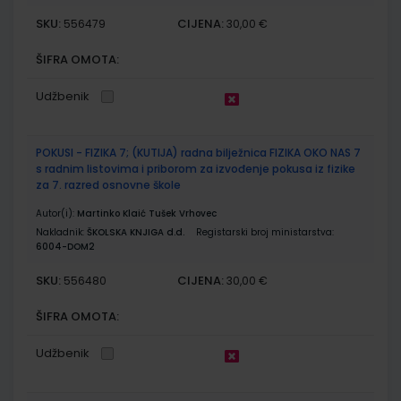
SKU:
CIJENA:
556479
30,00 €
ŠIFRA OMOTA:
Udžbenik
POKUSI - FIZIKA 7; (KUTIJA) radna bilježnica FIZIKA OKO NAS 7
s radnim listovima i priborom za izvođenje pokusa iz fizike
za 7. razred osnovne škole
Autor(i):
Martinko Klaić Tušek Vrhovec
Nakladnik:
ŠKOLSKA KNJIGA d.d.
Registarski broj ministarstva:
6004-DOM2
SKU:
CIJENA:
556480
30,00 €
ŠIFRA OMOTA:
Udžbenik