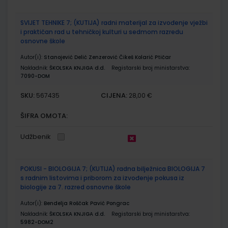
SVIJET TEHNIKE 7; (KUTIJA) radni materijal za izvođenje vježbi
i praktičan rad u tehničkoj kulturi u sedmom razredu
osnovne škole
Autor(i):
Stanojević Delić Zenzerović Čikeš Kolarić Ptičar
Nakladnik:
ŠKOLSKA KNJIGA d.d.
Registarski broj ministarstva:
7090-DOM
SKU:
CIJENA:
567435
28,00 €
ŠIFRA OMOTA:
Udžbenik
POKUSI - BIOLOGIJA 7; (KUTIJA) radna bilježnica BIOLOGIJA 7
s radnim listovima i priborom za izvođenje pokusa iz
biologije za 7. razred osnovne škole
Autor(i):
Bendelja Roščak Pavić Pongrac
Nakladnik:
ŠKOLSKA KNJIGA d.d.
Registarski broj ministarstva:
5982-DOM2