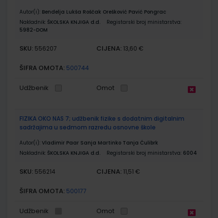
Autor(i):
Bendelja Lukša Roščak Orešković Pavić Pongrac
Nakladnik:
ŠKOLSKA KNJIGA d.d.
Registarski broj ministarstva:
5982-DOM
SKU:
CIJENA:
556207
13,60 €
ŠIFRA OMOTA:
500744
Udžbenik
Omot
FIZIKA OKO NAS 7; udžbenik fizike s dodatnim digitalnim
sadržajima u sedmom razredu osnovne škole
Autor(i):
Vladimir Paar Sanja Martinko Tanja Ćulibrk
Nakladnik:
ŠKOLSKA KNJIGA d.d.
Registarski broj ministarstva:
6004
SKU:
CIJENA:
556214
11,51 €
ŠIFRA OMOTA:
500177
Udžbenik
Omot