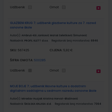
Udžbenik
Omot
GLAZBENI KRUG 7; udžbenik glazbene kulture za 7. razred
osnovne škole
Autor(i):
Ambruš-Kiš Janković Matoš Seletković Šimunović
Nakladnik:
PROFIL KLETT d.o.o.
Registarski broj ministarstva:
6846
SKU:
CIJENA:
567425
5,92 €
ŠIFRA OMOTA:
500285
Udžbenik
Omot
MOJE BOJE 7; udžbenik likovne kulture s dodatnim
digitalnim sadržajima u sedmom razredu osnovne škole
Autor(i):
Miroslav Huzjak Kristina Horvat-Blažinović
Nakladnik:
ŠKOLSKA KNJIGA d.d.
Registarski broj ministarstva:
7064