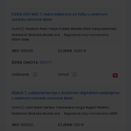
FIZIKA OKO NAS 7; radna bilježnica za fiziku u sedmom
razredu osnovne škole
Autor(i):
Vladimir Paar Tanja Ćulibrk Mladen Klaić Sanja Martinko
Nakladnik:
ŠKOLSKA KNJIGA d.d.
Registarski broj ministarstva:
6004-DOM
SKU:
CIJENA:
556215
13,60 €
ŠIFRA OMOTA:
500177
Udžbenik
Omot
KEMIJA 7; udžbenik kemije s dodatnim digitalnim sadržajima
u sedmom razredu osnovne škole
Autor(i):
Lukić Marić Zerdun Trenčevska Varga Rupčić Petelinc
Nakladnik:
ŠKOLSKA KNJIGA d.d.
Registarski broj ministarstva:
6091
SKU:
CIJENA:
556221
11,51 €