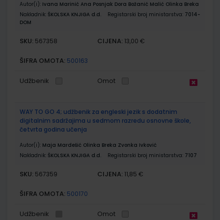
Autor(i):
Ivana Marinić Ana Posnjak Dora Božanić Malić Olinka Breka
Nakladnik:
ŠKOLSKA KNJIGA d.d.
Registarski broj ministarstva:
7014-
DOM
SKU:
CIJENA:
567358
13,00 €
ŠIFRA OMOTA:
500163
Udžbenik
Omot
WAY TO GO 4; udžbenik za engleski jezik s dodatnim
digitalnim sadržajima u sedmom razredu osnovne škole,
četvrta godina učenja
Autor(i):
Maja Mardešić Olinka Breka Zvonka Ivković
Nakladnik:
ŠKOLSKA KNJIGA d.d.
Registarski broj ministarstva:
7107
SKU:
CIJENA:
567359
11,85 €
ŠIFRA OMOTA:
500170
Udžbenik
Omot