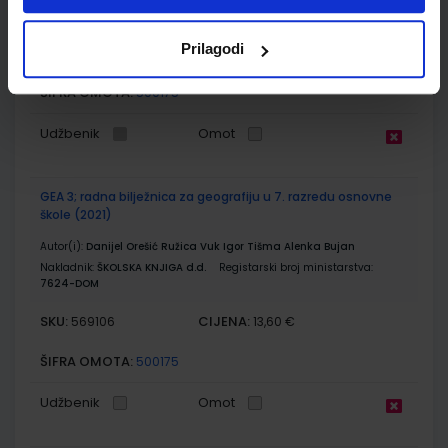
Nakladnik:
ŠKOLSKA KNJIGA d.d.
Registarski broj ministarstva:
7624
Prilagodi
SKU:
CIJENA:
569105
12,04 €
ŠIFRA OMOTA:
500175
Udžbenik
Omot
GEA 3; radna bilježnica za geografiju u 7. razredu osnovne
škole (2021)
Autor(i):
Danijel Orešić Ružica Vuk Igor Tišma Alenka Bujan
Nakladnik:
ŠKOLSKA KNJIGA d.d.
Registarski broj ministarstva:
7624-DOM
SKU:
CIJENA:
569106
13,60 €
ŠIFRA OMOTA:
500175
Udžbenik
Omot