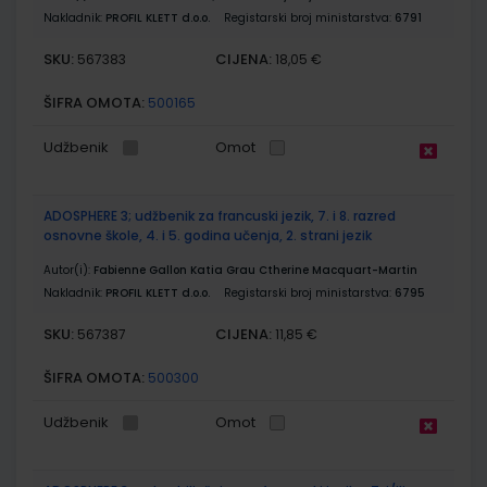
Nakladnik:
PROFIL KLETT d.o.o.
Registarski broj ministarstva:
6791
SKU:
CIJENA:
567383
18,05 €
ŠIFRA OMOTA:
500165
Udžbenik
Omot
ADOSPHERE 3; udžbenik za francuski jezik, 7. i 8. razred
osnovne škole, 4. i 5. godina učenja, 2. strani jezik
Autor(i):
Fabienne Gallon Katia Grau Ctherine Macquart-Martin
Nakladnik:
PROFIL KLETT d.o.o.
Registarski broj ministarstva:
6795
SKU:
CIJENA:
567387
11,85 €
ŠIFRA OMOTA:
500300
Udžbenik
Omot