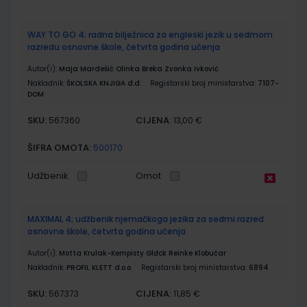
WAY TO GO 4; radna bilježnica za engleski jezik u sedmom
razredu osnovne škole, četvrta godina učenja
Autor(i):
Maja Mardešić Olinka Breka Zvonka Ivković
Nakladnik:
ŠKOLSKA KNJIGA d.d.
Registarski broj ministarstva:
7107-
DOM
SKU:
CIJENA:
567360
13,00 €
ŠIFRA OMOTA:
500170
Udžbenik
Omot
MAXIMAL 4; udžbenik njemačkoga jezika za sedmi razred
osnovne škole, četvrta godina učenja
Autor(i):
Motta Krulak-Kempisty Glđck Reinke Klobučar
Nakladnik:
PROFIL KLETT d.o.o.
Registarski broj ministarstva:
6894
SKU:
CIJENA:
567373
11,85 €