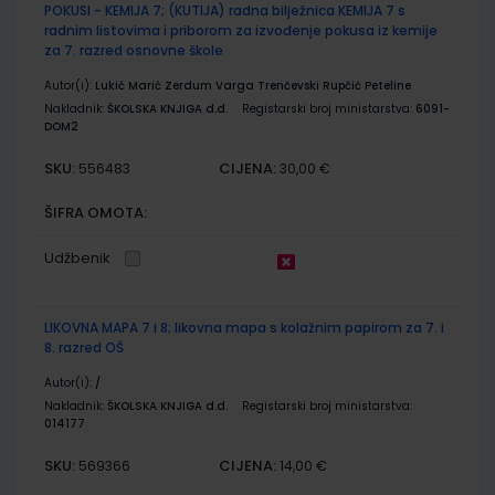
POKUSI - KEMIJA 7; (KUTIJA) radna bilježnica KEMIJA 7 s
radnim listovima i priborom za izvođenje pokusa iz kemije
za 7. razred osnovne škole
Autor(i):
Lukić Marić Zerdum Varga Trenčevski Rupčić Peteline
Nakladnik:
ŠKOLSKA KNJIGA d.d.
Registarski broj ministarstva:
6091-
DOM2
SKU:
CIJENA:
556483
30,00 €
ŠIFRA OMOTA:
Udžbenik
LIKOVNA MAPA 7 i 8; likovna mapa s kolažnim papirom za 7. i
8. razred OŠ
Autor(i):
/
Nakladnik:
ŠKOLSKA KNJIGA d.d.
Registarski broj ministarstva:
014177
SKU:
CIJENA:
569366
14,00 €