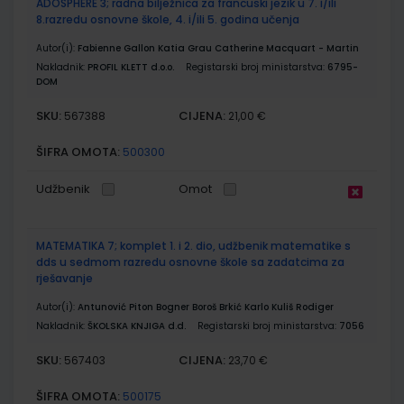
ADOSPHERE 3; radna bilježnica za francuski jezik u 7. i/ili
8.razredu osnovne škole, 4. i/ili 5. godina učenja
Autor(i):
Fabienne Gallon Katia Grau Catherine Macquart - Martin
Nakladnik:
PROFIL KLETT d.o.o.
Registarski broj ministarstva:
6795-
DOM
SKU:
CIJENA:
567388
21,00 €
ŠIFRA OMOTA:
500300
Udžbenik
Omot
MATEMATIKA 7; komplet 1. i 2. dio, udžbenik matematike s
dds u sedmom razredu osnovne škole sa zadatcima za
rješavanje
Autor(i):
Antunović Piton Bogner Boroš Brkić Karlo Kuliš Rodiger
Nakladnik:
ŠKOLSKA KNJIGA d.d.
Registarski broj ministarstva:
7056
SKU:
CIJENA:
567403
23,70 €
ŠIFRA OMOTA:
500175