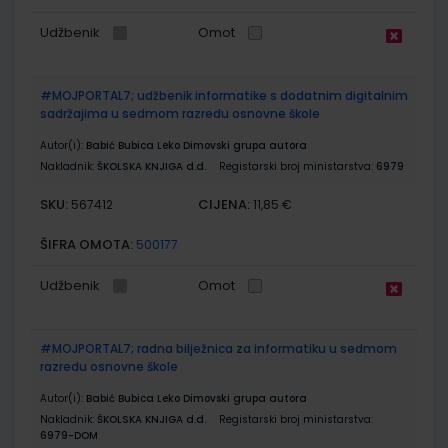
Udžbenik
Omot
#MOJPORTAL7; udžbenik informatike s dodatnim digitalnim
sadržajima u sedmom razredu osnovne škole
Autor(i):
Babić Bubica Leko Dimovski grupa autora
Nakladnik:
ŠKOLSKA KNJIGA d.d.
Registarski broj ministarstva:
6979
SKU:
CIJENA:
567412
11,85 €
ŠIFRA OMOTA:
500177
Udžbenik
Omot
#MOJPORTAL7; radna bilježnica za informatiku u sedmom
razredu osnovne škole
Autor(i):
Babić Bubica Leko Dimovski grupa autora
Nakladnik:
ŠKOLSKA KNJIGA d.d.
Registarski broj ministarstva:
6979-DOM