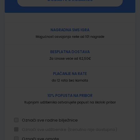
NAGRADNA SMS IGRA
Mogućnost osvajanja neke od 101 nagrade
BESPLATNA DOSTAVA
Za iznose veće od 62,50€
PLAĆANJE NA RATE
do 12 rata bez kamata
10% POPUSTA NA PRIBOR
Kupnjom udžbenika ostvarujete popust na školski pribor
Označi sve radne bilježnice
Označi sve udžbenike (trenutno nije dostupno)
Označi sve omote