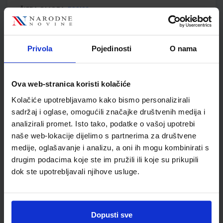
ŠIFRA OMOTA:
500163
Udžbenik
Omot
Privola
Pojedinosti
O nama
KEMIJA 7; radna bilježnica za kemiju u sedmom razredu
osnovne škole
Ova web-stranica koristi kolačiće
Autor(i):
Lukić Marić Zerdun Trenčevska Varga
Nakladnik:
ŠKOLSKA KNJIGA d.d.
Registarski broj ministarstva:
6091-
Kolačiće upotrebljavamo kako bismo personalizirali
DOM
sadržaj i oglase, omogućili značajke društvenih medija i
SKU:
CIJENA:
556222
13,60 €
analizirali promet. Isto tako, podatke o vašoj upotrebi
naše web-lokacije dijelimo s partnerima za društvene
ŠIFRA OMOTA:
500163
medije, oglašavanje i analizu, a oni ih mogu kombinirati s
drugim podacima koje ste im pružili ili koje su prikupili
Udžbenik
Omot
dok ste upotrebljavali njihove usluge.
GEA 3; udžbenik geografije u sedmom razredu osnovne
škole (2021)
Dopusti sve
Autor(i):
Danijel Orešić Igor Tišma Ružica Vuk Alenka Bujan