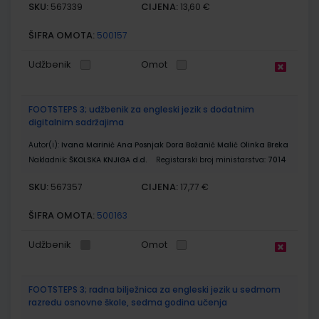
SKU:
CIJENA:
567339
13,60 €
ŠIFRA OMOTA:
500157
Udžbenik
Omot
FOOTSTEPS 3; udžbenik za engleski jezik s dodatnim
digitalnim sadržajima
Autor(i):
Ivana Marinić Ana Posnjak Dora Božanić Malić Olinka Breka
Nakladnik:
ŠKOLSKA KNJIGA d.d.
Registarski broj ministarstva:
7014
SKU:
CIJENA:
567357
17,77 €
ŠIFRA OMOTA:
500163
Udžbenik
Omot
FOOTSTEPS 3; radna bilježnica za engleski jezik u sedmom
razredu osnovne škole, sedma godina učenja