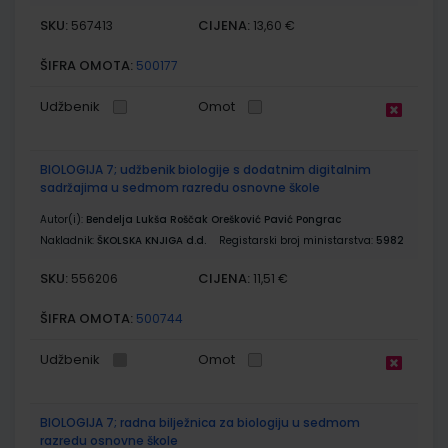
SKU:
CIJENA:
567413
13,60 €
ŠIFRA OMOTA:
500177
Udžbenik
Omot
BIOLOGIJA 7; udžbenik biologije s dodatnim digitalnim
sadržajima u sedmom razredu osnovne škole
Autor(i):
Bendelja Lukša Roščak Orešković Pavić Pongrac
Nakladnik:
ŠKOLSKA KNJIGA d.d.
Registarski broj ministarstva:
5982
SKU:
CIJENA:
556206
11,51 €
ŠIFRA OMOTA:
500744
Udžbenik
Omot
BIOLOGIJA 7; radna bilježnica za biologiju u sedmom
razredu osnovne škole