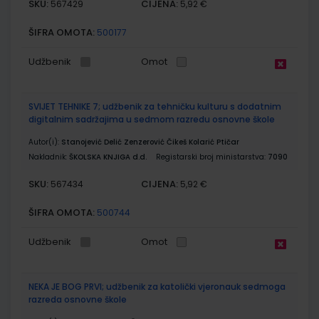
SKU:
CIJENA:
567429
5,92 €
ŠIFRA OMOTA:
500177
Udžbenik
Omot
SVIJET TEHNIKE 7; udžbenik za tehničku kulturu s dodatnim
digitalnim sadržajima u sedmom razredu osnovne škole
Autor(i):
Stanojević Delić Zenzerović Čikeš Kolarić Ptičar
Nakladnik:
ŠKOLSKA KNJIGA d.d.
Registarski broj ministarstva:
7090
SKU:
CIJENA:
567434
5,92 €
ŠIFRA OMOTA:
500744
Udžbenik
Omot
NEKA JE BOG PRVI; udžbenik za katolički vjeronauk sedmoga
razreda osnovne škole