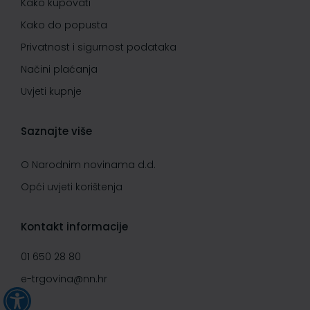
Kako kupovati
Kako do popusta
Privatnost i sigurnost podataka
Načini plaćanja
Uvjeti kupnje
Saznajte više
O Narodnim novinama d.d.
Opći uvjeti korištenja
Kontakt informacije
01 650 28 80
e-trgovina@nn.hr