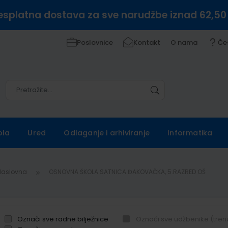
esplatna dostava za sve narudžbe iznad 62,50
Poslovnice
Kontakt
O nama
Če
Pretražite
Pretražite
ola
Ured
Odlaganje i arhiviranje
Informatika
Naslovna
OSNOVNA ŠKOLA SATNICA ĐAKOVAČKA, 5.RAZRED OŠ
Označi sve radne bilježnice
Označi sve udžbenike (tren