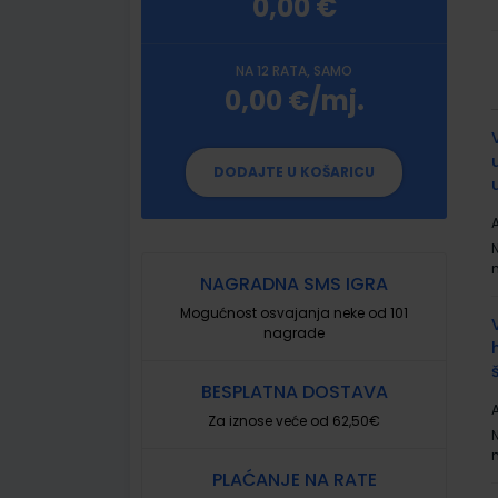
0,00 €
NA 12 RATA, SAMO
0,00 €/mj.
G
p
DODAJTE U KOŠARICU
A
NAGRADNA SMS IGRA
Mogućnost osvajanja neke od 101
nagrade
BESPLATNA DOSTAVA
A
Za iznose veće od 62,50€
PLAĆANJE NA RATE