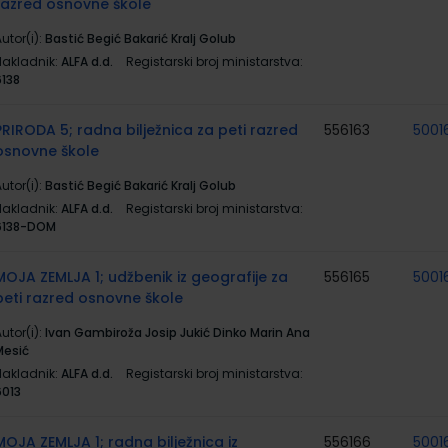
razred osnovne škole
utor(i):
Bastić Begić Bakarić Kralj Golub
Nakladnik:
ALFA d.d.
Registarski broj ministarstva:
6138
PRIRODA 5; radna bilježnica za peti razred
556163
5001
osnovne škole
utor(i):
Bastić Begić Bakarić Kralj Golub
Nakladnik:
ALFA d.d.
Registarski broj ministarstva:
6138-DOM
MOJA ZEMLJA 1; udžbenik iz geografije za
556165
5001
peti razred osnovne škole
utor(i):
Ivan Gambiroža Josip Jukić Dinko Marin Ana
Mesić
Nakladnik:
ALFA d.d.
Registarski broj ministarstva:
6013
MOJA ZEMLJA 1; radna bilježnica iz
556166
5001