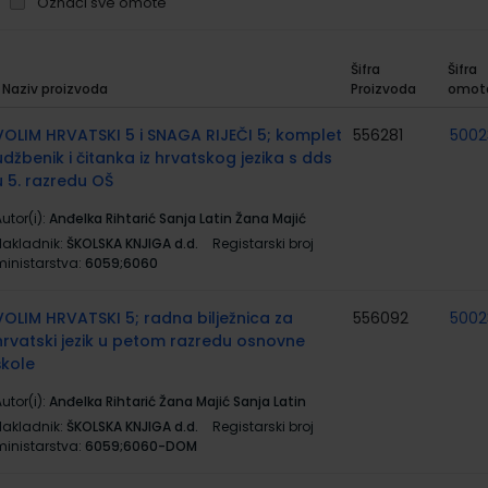
Označi sve omote
Šifra
Šifra
Naziv proizvoda
Proizvoda
omot
rupirani
roizvodi
VOLIM HRVATSKI 5 i SNAGA RIJEČI 5; komplet
556281
5002
udžbenik i čitanka iz hrvatskog jezika s dds
u 5. razredu OŠ
utor(i):
Anđelka Rihtarić Sanja Latin Žana Majić
Nakladnik:
ŠKOLSKA KNJIGA d.d.
Registarski broj
ministarstva:
6059;6060
VOLIM HRVATSKI 5; radna bilježnica za
556092
5002
hrvatski jezik u petom razredu osnovne
škole
utor(i):
Anđelka Rihtarić Žana Majić Sanja Latin
Nakladnik:
ŠKOLSKA KNJIGA d.d.
Registarski broj
ministarstva:
6059;6060-DOM