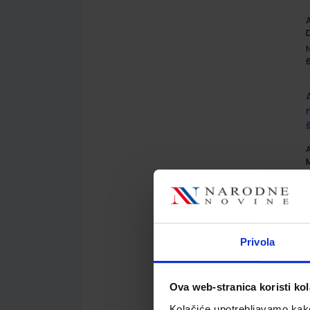
A
D
A
M
Privola
A
Ova web-stranica koristi kol
M
Kolačiće upotrebljavamo kako 