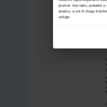
promet. Isto tako, podatke o 
analizu, a oni ih mogu kombini
usluge.
A
N
6
A
N
6