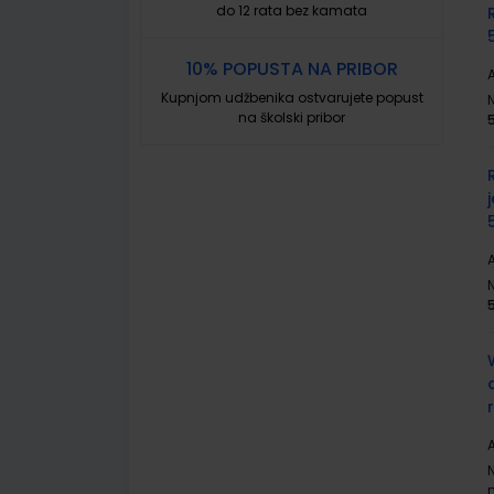
do 12 rata bez kamata
10% POPUSTA NA PRIBOR
A
Kupnjom udžbenika ostvarujete popust
na školski pribor
A
A