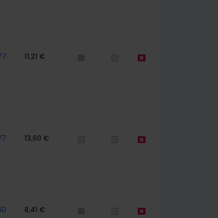
77
11,21 €
77
13,60 €
60
8,41 €