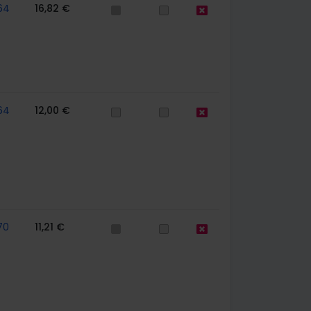
64
16,82 €
64
12,00 €
70
11,21 €