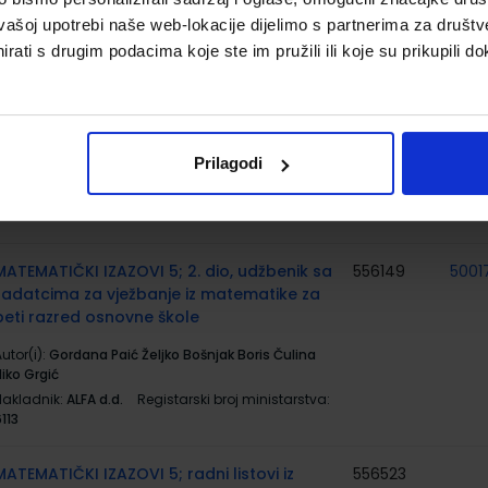
6129-DOM
vašoj upotrebi naše web-lokacije dijelimo s partnerima za društv
rati s drugim podacima koje ste im pružili ili koje su prikupili do
MATEMATIČKI IZAZOVI 5; 1. dio, udžbenik sa
556148
5001
zadatcima za vježbanje iz matematike za
peti razred osnovne škole
utor(i):
Gordana Paić Željko Bošnjak Boris Čulina
Prilagodi
iko Grgić
Nakladnik:
ALFA d.d.
Registarski broj ministarstva:
112
MATEMATIČKI IZAZOVI 5; 2. dio, udžbenik sa
556149
5001
zadatcima za vježbanje iz matematike za
peti razred osnovne škole
utor(i):
Gordana Paić Željko Bošnjak Boris Čulina
iko Grgić
Nakladnik:
ALFA d.d.
Registarski broj ministarstva:
113
MATEMATIČKI IZAZOVI 5; radni listovi iz
556523