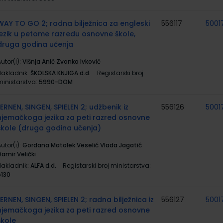
WAY TO GO 2; radna bilježnica za engleski
556117
5001
jezik u petome razredu osnovne škole,
druga godina učenja
utor(i):
Višnja Anić Zvonka Ivković
Nakladnik:
ŠKOLSKA KNJIGA d.d.
Registarski broj
ministarstva:
5990-DOM
LERNEN, SINGEN, SPIELEN 2; udžbenik iz
556126
5001
njemačkoga jezika za peti razred osnovne
škole (druga godina učenja)
utor(i):
Gordana Matolek Veselić Vlada Jagatić
amir Velički
Nakladnik:
ALFA d.d.
Registarski broj ministarstva:
6130
LERNEN, SINGEN, SPIELEN 2; radna bilježnica iz
556127
5001
njemačkoga jezika za peti razred osnovne
škole