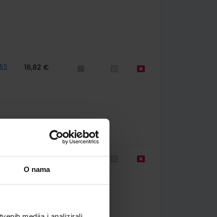
52
16,82 €
52
12,00 €
O nama
enih medija i analizirali