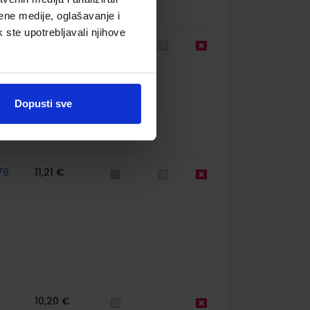
ene medije, oglašavanje i
k ste upotrebljavali njihove
79
11,21 €
Dopusti sve
79
11,21 €
10,20 €