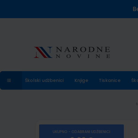
B
Školski udžbenici
Knjige
Tiskanice
Šk
UKUPNO - ODABRANI UDŽBENICI