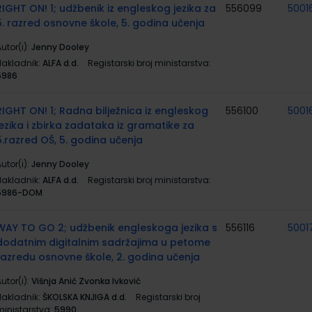
RIGHT ON! 1; udžbenik iz engleskog jezika za
556099
5001
5. razred osnovne škole, 5. godina učenja
utor(i):
Jenny Dooley
Nakladnik:
ALFA d.d.
Registarski broj ministarstva:
5986
RIGHT ON! 1; Radna bilježnica iz engleskog
556100
5001
jezika i zbirka zadataka iz gramatike za
5.razred OŠ, 5. godina učenja
utor(i):
Jenny Dooley
Nakladnik:
ALFA d.d.
Registarski broj ministarstva:
5986-DOM
WAY TO GO 2; udžbenik engleskoga jezika s
556116
5001
dodatnim digitalnim sadržajima u petome
razredu osnovne škole, 2. godina učenja
utor(i):
Višnja Anić Zvonka Ivković
Nakladnik:
ŠKOLSKA KNJIGA d.d.
Registarski broj
ministarstva:
5990