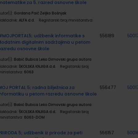
matematike za 5. razred osnovne škole
utor(i):
Gordana Paić Željko Bošnjak
Nakladnik:
ALFA d.d.
Registarski broj ministarstva:
#MOJPORTAL5; udžbenik informatike s
556189
5001
dodatnim digitalnim sadržajima u petom
razredu osnovne škole
utor(i):
Babić Bubica Leko Dimovski grupa autora
Nakladnik:
ŠKOLSKA KNJIGA d.d.
Registarski broj
ministarstva:
6063
MOJ PORTAL 5; radna bilježnica za
556477
5001
informatiku u petom razredu osnovne škole
utor(i):
Babić Bubica Leko Dimovski grupa autora
Nakladnik:
ŠKOLSKA KNJIGA d.d.
Registarski broj
ministarstva:
6063-DOM
PRIRODA 5; udžbenik iz prirode za peti
556157
5001