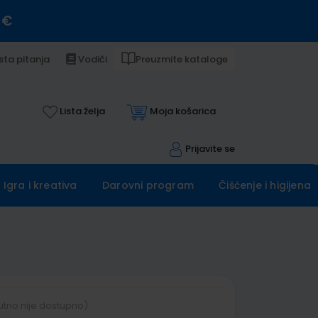
 €
sta pitanja
Vodiči
Preuzmite kataloge
Lista želja
Moja košarica
Prijavite se
Igra i kreativa
Darovni program
Čišćenje i higijena
utno nije dostupno)