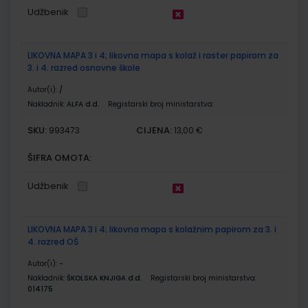
Udžbenik
LIKOVNA MAPA 3 i 4; likovna mapa s kolaž i raster papirom za
3. i 4. razred osnovne škole
Autor(i):
/
Nakladnik:
ALFA d.d.
Registarski broj ministarstva:
SKU:
CIJENA:
993473
13,00 €
ŠIFRA OMOTA:
Udžbenik
LIKOVNA MAPA 3 i 4; likovna mapa s kolažnim papirom za 3. i
4. razred OŠ
Autor(i):
-
Nakladnik:
ŠKOLSKA KNJIGA d.d.
Registarski broj ministarstva:
014175