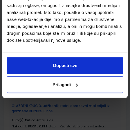
sadržaj i oglase, omogućili značajke društvenih medija i
Udžbenik
Omot
analizirali promet. Isto tako, podatke o vašoj upotrebi
naše web-lokacije dijelimo s partnerima za društvene
medije, oglašavanje i analizu, a oni ih mogu kombinirati s
ISTRAŽUJEMO NAŠ SVIJET 3; nastavni listići za prirodu i
društvo u trećem razredu osnovne škole
drugim podacima koje ste im pružili ili koje su prikupili
dok ste upotrebljavali njihove usluge.
Autor(i):
Majda Bučanac
Nakladnik:
ŠKOLSKA KNJIGA d.d.
Registarski broj ministarstva:
7035-DOM3
SKU:
CIJENA:
567199
10,00 €
Dopusti sve
ŠIFRA OMOTA:
Prilagodi
Udžbenik
GLAZBENI KRUG 3; udžbenik, radni obrazovni materijali iz
glazbene kulture, 3.r.oš
Autor(i):
Ružica Ambruš Kiš
Nakladnik:
PROFIL KLETT d.o.o.
Registarski broj ministarstva: