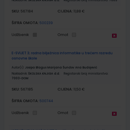
Nakladnik:
ŠKOLSKA KNJIGA d.d.
Registarski broj ministarstva:
7003
SKU:
CIJENA:
567184
11,88 €
ŠIFRA OMOTA:
500239
Udžbenik
Omot
E-SVIJET 3; radna bilježnica informatike u trećem razredu
osnovne škole
Autor(i):
Josipa Blagus Marijana Šundov Ana Budojević
Nakladnik:
ŠKOLSKA KNJIGA d.d.
Registarski broj ministarstva:
7003-DOM
SKU:
CIJENA:
567185
11,50 €
ŠIFRA OMOTA:
500744
Udžbenik
Omot