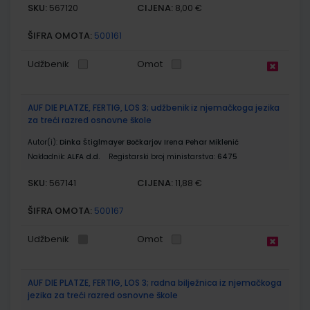
SKU:
CIJENA:
567120
8,00 €
ŠIFRA OMOTA:
500161
Udžbenik
Omot
AUF DIE PLATZE, FERTIG, LOS 3; udžbenik iz njemačkoga jezika
za treći razred osnovne škole
Autor(i):
Dinka Štiglmayer Bočkarjov Irena Pehar Miklenić
Nakladnik:
ALFA d.d.
Registarski broj ministarstva:
6475
SKU:
CIJENA:
567141
11,88 €
ŠIFRA OMOTA:
500167
Udžbenik
Omot
AUF DIE PLATZE, FERTIG, LOS 3; radna bilježnica iz njemačkoga
jezika za treći razred osnovne škole