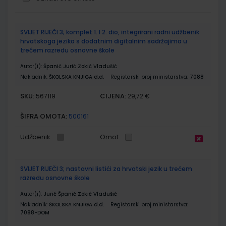
Grupirani
SVIJET RIJEČI 3; komplet 1. I 2. dio, integrirani radni udžbenik
proizvodi
hrvatskoga jezika s dodatnim digitalnim sadržajima u
trećem razredu osnovne škole
Autor(i):
Španić Jurić Zokić Vladušić
Nakladnik:
ŠKOLSKA KNJIGA d.d.
Registarski broj ministarstva:
7088
SKU:
CIJENA:
567119
29,72 €
ŠIFRA OMOTA:
500161
Udžbenik
Omot
SVIJET RIJEČI 3; nastavni listići za hrvatski jezik u trećem
razredu osnovne škole
Autor(i):
Jurić Španić Zokić Vladušić
Nakladnik:
ŠKOLSKA KNJIGA d.d.
Registarski broj ministarstva:
7088-DOM