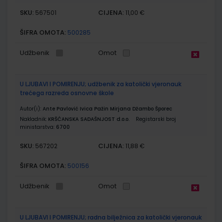
SKU:
CIJENA:
567501
11,00 €
ŠIFRA OMOTA:
500285
Udžbenik
Omot
U LJUBAVI I POMIRENJU; udžbenik za katolički vjeronauk
trećega razreda osnovne škole
Autor(i):
Ante Pavlović Ivica Pažin Mirjana Džambo Šporec
Nakladnik:
KRŠĆANSKA SADAŠNJOST d.o.o.
Registarski broj
ministarstva:
6700
SKU:
CIJENA:
567202
11,88 €
ŠIFRA OMOTA:
500156
Udžbenik
Omot
U LJUBAVI I POMIRENJU; radna bilježnica za katolički vjeronauk