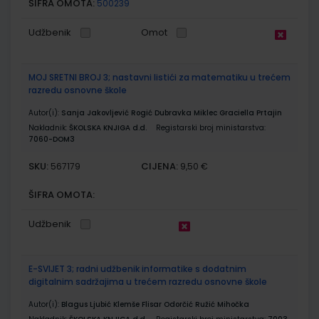
ŠIFRA OMOTA:
500239
Udžbenik
Omot
MOJ SRETNI BROJ 3; nastavni listići za matematiku u trećem
razredu osnovne škole
Autor(i):
Sanja Jakovljević Rogić Dubravka Miklec Graciella Prtajin
Nakladnik:
ŠKOLSKA KNJIGA d.d.
Registarski broj ministarstva:
7060-DOM3
SKU:
CIJENA:
567179
9,50 €
ŠIFRA OMOTA:
Udžbenik
E-SVIJET 3; radni udžbenik informatike s dodatnim
digitalnim sadržajima u trećem razredu osnovne škole
Autor(i):
Blagus Ljubić Klemše Flisar Odorčić Ružić Mihočka