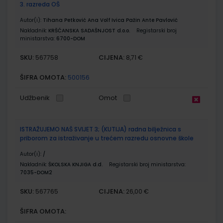
3. razreda OŠ
Autor(i):
Tihana Petković Ana Volf Ivica Pažin Ante Pavlović
Nakladnik:
KRŠĆANSKA SADAŠNJOST d.o.o.
Registarski broj
ministarstva:
6700-DOM
SKU:
CIJENA:
567758
8,71 €
ŠIFRA OMOTA:
500156
Udžbenik
Omot
ISTRAŽUJEMO NAŠ SVIJET 3; (KUTIJA) radna bilježnica s
priborom za istraživanje u trećem razredu osnovne škole
Autor(i):
/
Nakladnik:
ŠKOLSKA KNJIGA d.d.
Registarski broj ministarstva:
7035-DOM2
SKU:
CIJENA:
567765
26,00 €
ŠIFRA OMOTA: