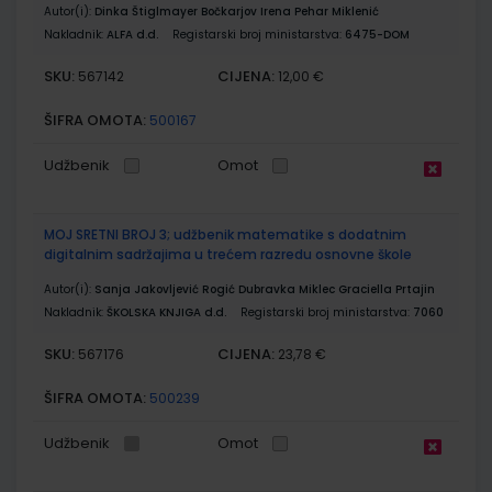
Autor(i):
Dinka Štiglmayer Bočkarjov Irena Pehar Miklenić
Nakladnik:
ALFA d.d.
Registarski broj ministarstva:
6475-DOM
SKU:
CIJENA:
567142
12,00 €
ŠIFRA OMOTA:
500167
Udžbenik
Omot
MOJ SRETNI BROJ 3; udžbenik matematike s dodatnim
digitalnim sadržajima u trećem razredu osnovne škole
Autor(i):
Sanja Jakovljević Rogić Dubravka Miklec Graciella Prtajin
Nakladnik:
ŠKOLSKA KNJIGA d.d.
Registarski broj ministarstva:
7060
SKU:
CIJENA:
567176
23,78 €
ŠIFRA OMOTA:
500239
Udžbenik
Omot