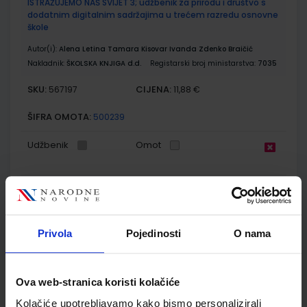
ISTRAŽUJEMO NAŠ SVIJET 3; udžbenik za prirodu i društvo s
dodatnim digitalnim sadržajima u trećem razredu osnovne
škole
Autor(i):
Alena Letina Tamara Kisovar Ivanda Zdenko Braičić
Nakladnik:
ŠKOLSKA KNJIGA d.d.
Registarski broj ministarstva:
7035
SKU:
CIJENA:
567197
11,88 €
ŠIFRA OMOTA:
500239
Udžbenik
Omot
ISTRAŽUJEMO NAŠ SVIJET 3; radna bilježnica za prirodu i
društvo u trećem razredu osnovne škole
Autor(i):
Alena Letina Tamara Kisovar Ivanda Zdenko Braičić
Privola
Pojedinosti
O nama
Nakladnik:
ŠKOLSKA KNJIGA d.d.
Registarski broj ministarstva:
7035-DOM
SKU:
CIJENA:
567198
11,00 €
Ova web-stranica koristi kolačiće
ŠIFRA OMOTA:
500239
Kolačiće upotrebljavamo kako bismo personalizirali