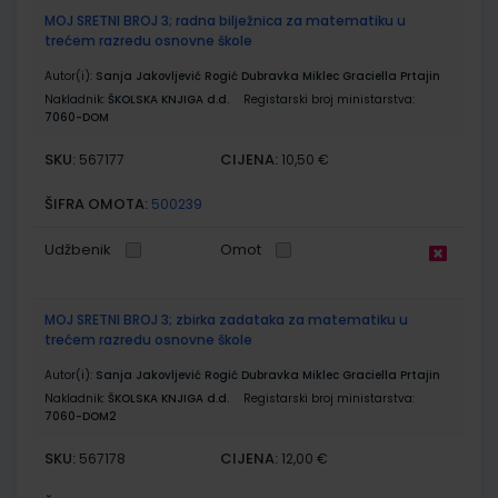
MOJ SRETNI BROJ 3; radna bilježnica za matematiku u
trećem razredu osnovne škole
Autor(i):
Sanja Jakovljević Rogić Dubravka Miklec Graciella Prtajin
Nakladnik:
ŠKOLSKA KNJIGA d.d.
Registarski broj ministarstva:
7060-DOM
SKU:
CIJENA:
567177
10,50 €
ŠIFRA OMOTA:
500239
Udžbenik
Omot
MOJ SRETNI BROJ 3; zbirka zadataka za matematiku u
trećem razredu osnovne škole
Autor(i):
Sanja Jakovljević Rogić Dubravka Miklec Graciella Prtajin
Nakladnik:
ŠKOLSKA KNJIGA d.d.
Registarski broj ministarstva:
7060-DOM2
SKU:
CIJENA:
567178
12,00 €