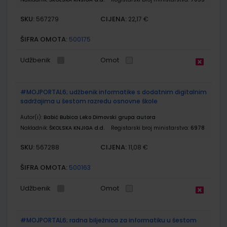
SKU:
CIJENA:
567279
22,17 €
ŠIFRA OMOTA:
500175
Udžbenik
Omot
#MOJPORTAL6; udžbenik informatike s dodatnim digitalnim
sadržajima u šestom razredu osnovne škole
Autor(i):
Babić Bubica Leko Dimovski grupa autora
Nakladnik:
ŠKOLSKA KNJIGA d.d.
Registarski broj ministarstva:
6978
SKU:
CIJENA:
567288
11,08 €
ŠIFRA OMOTA:
500163
Udžbenik
Omot
#MOJPORTAL6; radna bilježnica za informatiku u šestom