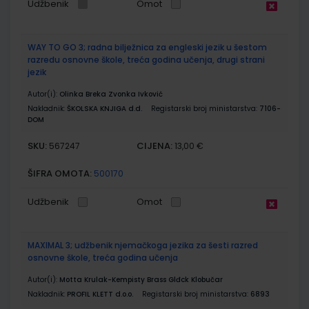
Udžbenik
Omot
WAY TO GO 3; radna bilježnica za engleski jezik u šestom
razredu osnovne škole, treća godina učenja, drugi strani
jezik
Autor(i):
Olinka Breka Zvonka Ivković
Nakladnik:
ŠKOLSKA KNJIGA d.d.
Registarski broj ministarstva:
7106-
DOM
SKU:
CIJENA:
567247
13,00 €
ŠIFRA OMOTA:
500170
Udžbenik
Omot
MAXIMAL 3; udžbenik njemačkoga jezika za šesti razred
osnovne škole, treća godina učenja
Autor(i):
Motta Krulak-Kempisty Brass Glđck Klobučar
Nakladnik:
PROFIL KLETT d.o.o.
Registarski broj ministarstva:
6893