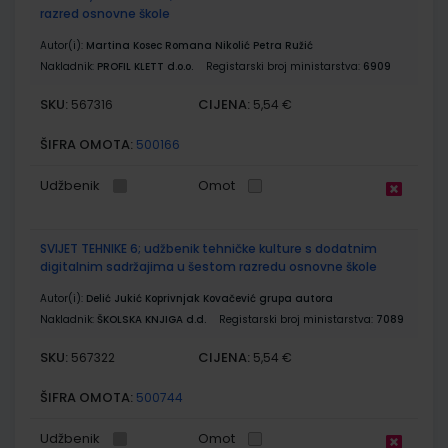
razred osnovne škole
Autor(i):
Martina Kosec Romana Nikolić Petra Ružić
Nakladnik:
PROFIL KLETT d.o.o.
Registarski broj ministarstva:
6909
SKU:
CIJENA:
567316
5,54 €
ŠIFRA OMOTA:
500166
Udžbenik
Omot
SVIJET TEHNIKE 6; udžbenik tehničke kulture s dodatnim
digitalnim sadržajima u šestom razredu osnovne škole
Autor(i):
Delić Jukić Koprivnjak Kovačević grupa autora
Nakladnik:
ŠKOLSKA KNJIGA d.d.
Registarski broj ministarstva:
7089
SKU:
CIJENA:
567322
5,54 €
ŠIFRA OMOTA:
500744
Udžbenik
Omot