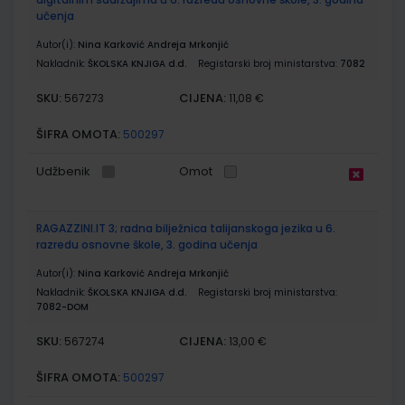
učenja
Autor(i):
Nina Karković Andreja Mrkonjić
Nakladnik:
ŠKOLSKA KNJIGA d.d.
Registarski broj ministarstva:
7082
SKU:
CIJENA:
567273
11,08 €
ŠIFRA OMOTA:
500297
Udžbenik
Omot
RAGAZZINI.IT 3; radna bilježnica talijanskoga jezika u 6.
razredu osnovne škole, 3. godina učenja
Autor(i):
Nina Karković Andreja Mrkonjić
Nakladnik:
ŠKOLSKA KNJIGA d.d.
Registarski broj ministarstva:
7082-DOM
SKU:
CIJENA:
567274
13,00 €
ŠIFRA OMOTA:
500297