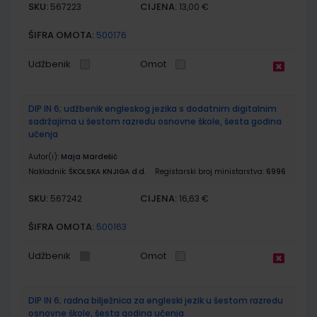
SKU:
CIJENA:
567223
13,00 €
ŠIFRA OMOTA:
500176
Udžbenik
Omot
DIP IN 6; udžbenik engleskog jezika s dodatnim digitalnim
sadržajima u šestom razredu osnovne škole, šesta godina
učenja
Autor(i):
Maja Mardešić
Nakladnik:
ŠKOLSKA KNJIGA d.d.
Registarski broj ministarstva:
6996
SKU:
CIJENA:
567242
16,63 €
ŠIFRA OMOTA:
500163
Udžbenik
Omot
DIP IN 6; radna bilježnica za engleski jezik u šestom razredu
osnovne škole, šesta godina učenja