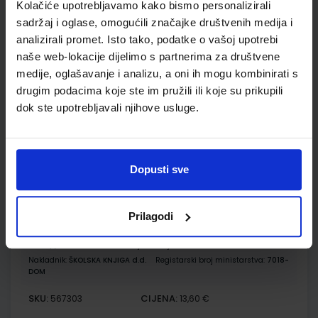
Kolačiće upotrebljavamo kako bismo personalizirali
sadržaj i oglase, omogućili značajke društvenih medija i
GEA 2; udžbenik geografije s dodatnim digitalnim
analizirali promet. Isto tako, podatke o vašoj upotrebi
sadržajima u šestom razredu osnovne škole
naše web-lokacije dijelimo s partnerima za društvene
Autor(i):
Orešić Tišma Vuk Bujan Kralj
medije, oglašavanje i analizu, a oni ih mogu kombinirati s
Nakladnik:
ŠKOLSKA KNJIGA d.d.
Registarski broj ministarstva:
7018
drugim podacima koje ste im pružili ili koje su prikupili
SKU:
CIJENA:
567302
11,08 €
dok ste upotrebljavali njihove usluge.
ŠIFRA OMOTA:
500175
Udžbenik
Omot
Dopusti sve
GEA 2; radna bilježnica za geografiju u šestom razredu
Prilagodi
osnovne škole
Autor(i):
Orešić Tišma Vuk Bujan Kralj
Nakladnik:
ŠKOLSKA KNJIGA d.d.
Registarski broj ministarstva:
7018-
DOM
SKU:
CIJENA:
567303
13,60 €