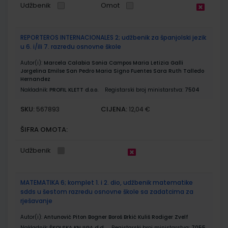
Udžbenik
Omot
REPORTEROS INTERNACIONALES 2; udžbenik za španjolski jezik
u 6. i/ili 7. razredu osnovne škole
Autor(i):
Marcela Calabia Sonia Campos Maria Letizia Galli
Jorgelina Emilse San Pedro Maria Signo Fuentes Sara Ruth Talledo
Hernandez
Nakladnik:
PROFIL KLETT d.o.o.
Registarski broj ministarstva:
7504
SKU:
CIJENA:
567893
12,04 €
ŠIFRA OMOTA:
Udžbenik
MATEMATIKA 6; komplet 1. i 2. dio, udžbenik matematike
sdds u šestom razredu osnovne škole sa zadatcima za
rješavanje
Autor(i):
Antunović Piton Bogner Boroš Brkić Kuliš Rodiger Zvelf
Nakladnik:
ŠKOLSKA KNJIGA d.d.
Registarski broj ministarstva:
7055