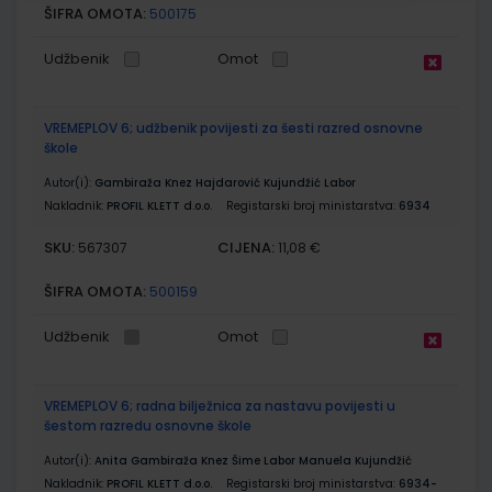
ŠIFRA OMOTA:
500175
Udžbenik
Omot
VREMEPLOV 6; udžbenik povijesti za šesti razred osnovne
škole
Autor(i):
Gambiraža Knez Hajdarović Kujundžić Labor
Nakladnik:
PROFIL KLETT d.o.o.
Registarski broj ministarstva:
6934
SKU:
CIJENA:
567307
11,08 €
ŠIFRA OMOTA:
500159
Udžbenik
Omot
VREMEPLOV 6; radna bilježnica za nastavu povijesti u
šestom razredu osnovne škole
Autor(i):
Anita Gambiraža Knez Šime Labor Manuela Kujundžić
Nakladnik:
PROFIL KLETT d.o.o.
Registarski broj ministarstva:
6934-