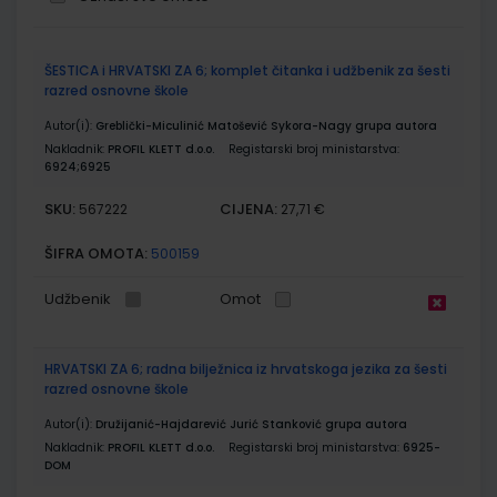
Grupirani
ŠESTICA i HRVATSKI ZA 6; komplet čitanka i udžbenik za šesti
proizvodi
razred osnovne škole
Autor(i):
Greblički-Miculinić Matošević Sykora-Nagy grupa autora
Nakladnik:
PROFIL KLETT d.o.o.
Registarski broj ministarstva:
6924;6925
SKU:
CIJENA:
567222
27,71 €
ŠIFRA OMOTA:
500159
Udžbenik
Omot
HRVATSKI ZA 6; radna bilježnica iz hrvatskoga jezika za šesti
razred osnovne škole
Autor(i):
Družijanić-Hajdarević Jurić Stanković grupa autora
Nakladnik:
PROFIL KLETT d.o.o.
Registarski broj ministarstva:
6925-
DOM