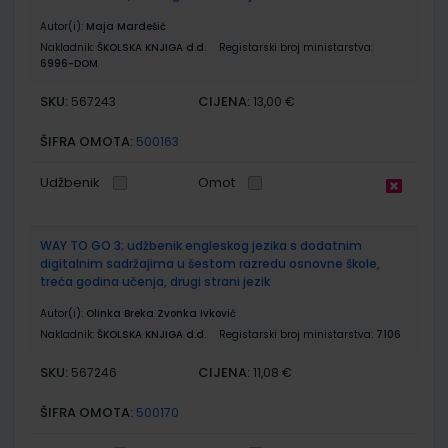
Autor(i):
Maja Mardešić
Nakladnik:
ŠKOLSKA KNJIGA d.d.
Registarski broj ministarstva:
6996-DOM
SKU:
CIJENA:
567243
13,00 €
ŠIFRA OMOTA:
500163
Udžbenik
Omot
WAY TO GO 3; udžbenik engleskog jezika s dodatnim
digitalnim sadržajima u šestom razredu osnovne škole,
treća godina učenja, drugi strani jezik
Autor(i):
Olinka Breka Zvonka Ivković
Nakladnik:
ŠKOLSKA KNJIGA d.d.
Registarski broj ministarstva:
7106
SKU:
CIJENA:
567246
11,08 €
ŠIFRA OMOTA:
500170