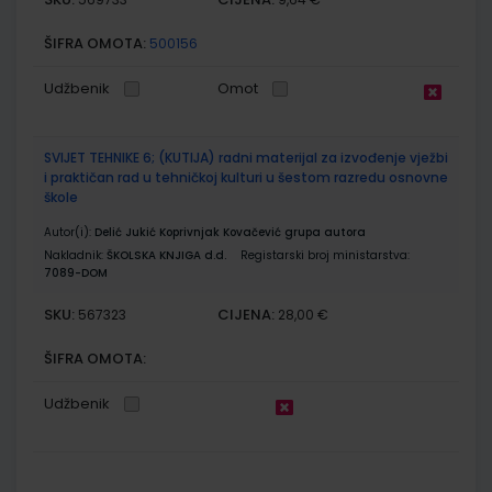
ŠIFRA OMOTA:
500156
Udžbenik
Omot
SVIJET TEHNIKE 6; (KUTIJA) radni materijal za izvođenje vježbi
i praktičan rad u tehničkoj kulturi u šestom razredu osnovne
škole
Autor(i):
Delić Jukić Koprivnjak Kovačević grupa autora
Nakladnik:
ŠKOLSKA KNJIGA d.d.
Registarski broj ministarstva:
7089-DOM
SKU:
CIJENA:
567323
28,00 €
ŠIFRA OMOTA:
Udžbenik