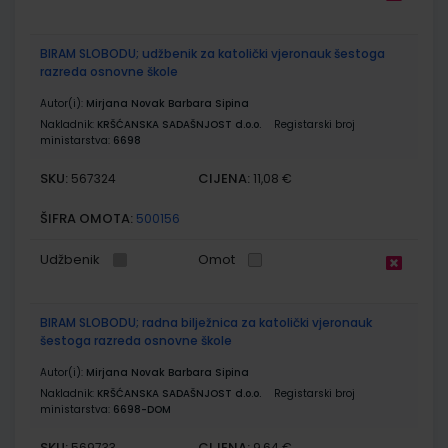
BIRAM SLOBODU; udžbenik za katolički vjeronauk šestoga
razreda osnovne škole
Autor(i):
Mirjana Novak Barbara Sipina
Nakladnik:
KRŠĆANSKA SADAŠNJOST d.o.o.
Registarski broj
ministarstva:
6698
SKU:
CIJENA:
567324
11,08 €
ŠIFRA OMOTA:
500156
Udžbenik
Omot
BIRAM SLOBODU; radna bilježnica za katolički vjeronauk
šestoga razreda osnovne škole
Autor(i):
Mirjana Novak Barbara Sipina
Nakladnik:
KRŠĆANSKA SADAŠNJOST d.o.o.
Registarski broj
ministarstva:
6698-DOM
SKU:
CIJENA:
569733
9,64 €