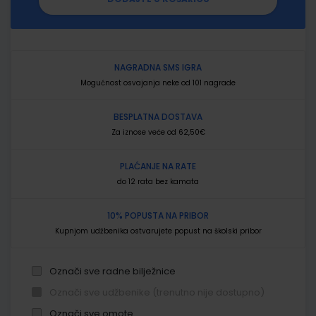
NAGRADNA SMS IGRA
Mogućnost osvajanja neke od 101 nagrade
BESPLATNA DOSTAVA
Za iznose veće od 62,50€
PLAĆANJE NA RATE
do 12 rata bez kamata
10% POPUSTA NA PRIBOR
Kupnjom udžbenika ostvarujete popust na školski pribor
Označi sve radne bilježnice
Označi sve udžbenike (trenutno nije dostupno)
Označi sve omote