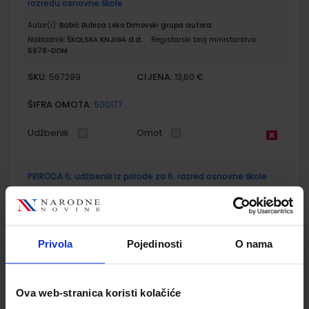
razredu osnovne škole
Autor(i):
Babić Bubica Leko Dimovski grupa autora
Nakladnik:
ŠKOLSKA KNJIGA d.d.
Registarski broj ministarstva:
6978-DOM
SKU:
CIJENA:
567289
13,60 €
ŠIFRA OMOTA:
500177
Udžbenik
Omot
PRIRODA 6; udžbenik iz prirode za 6. razred osnovne škole
Autor(i):
Agić Grbeš Karakaš Lopac Groš Meštrović
Nakladnik:
PROFIL KLETT d.o.o.
Registarski broj ministarstva:
6914
SKU:
CIJENA:
567294
11,08 €
Privola
Pojedinosti
O nama
ŠIFRA OMOTA:
500261
Ova web-stranica koristi kolačiće
Udžbenik
Omot