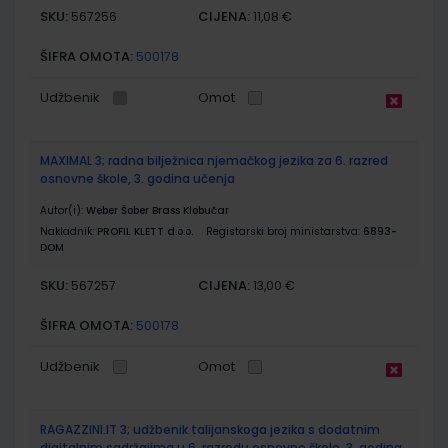
SKU:
CIJENA:
567256
11,08 €
ŠIFRA OMOTA:
500178
Udžbenik
Omot
MAXIMAL 3; radna bilježnica njemačkog jezika za 6. razred
osnovne škole, 3. godina učenja
Autor(i):
Weber Šober Brass Klobučar
Nakladnik:
PROFIL KLETT d.o.o.
Registarski broj ministarstva:
6893-
DOM
SKU:
CIJENA:
567257
13,00 €
ŠIFRA OMOTA:
500178
Udžbenik
Omot
RAGAZZINI.IT 3; udžbenik talijanskoga jezika s dodatnim
digitalnim sadržajima u 6. razredu osnovne škole, 3. godina