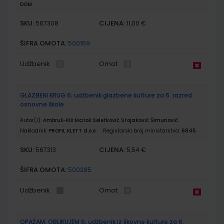
DOM
SKU:
CIJENA:
567308
11,00 €
ŠIFRA OMOTA:
500159
Udžbenik
Omot
GLAZBENI KRUG 6; udžbenik glazbene kulture za 6. razred
osnovne škole
Autor(i):
Ambruš-Kiš Matoš Seletković Stojaković Šimunović
Nakladnik:
PROFIL KLETT d.o.o.
Registarski broj ministarstva:
6845
SKU:
CIJENA:
567313
5,54 €
ŠIFRA OMOTA:
500285
Udžbenik
Omot
OPAŽAM, OBLIKUJEM 6; udžbenik iz likovne kulture za 6.