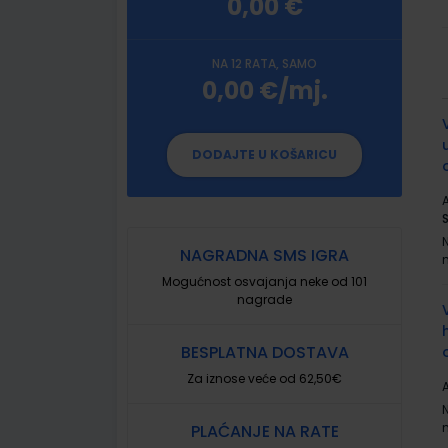
0,00 €
NA 12 RATA, SAMO
0,00 €/mj.
G
p
DODAJTE U KOŠARICU
A
NAGRADNA SMS IGRA
Mogućnost osvajanja neke od 101
nagrade
BESPLATNA DOSTAVA
Za iznose veće od 62,50€
A
PLAĆANJE NA RATE