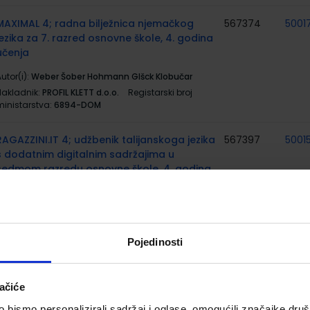
MAXIMAL 4; radna bilježnica njemačkog
567374
5001
jezika za 7. razred osnovne škole, 4. godina
učenja
utor(i):
Weber Šober Hohmann Glšck Klobučar
Nakladnik:
PROFIL KLETT d.o.o.
Registarski broj
ministarstva:
6894-DOM
RAGAZZINI.IT 4; udžbenik talijanskoga jezika
567397
5001
s dodatnim digitalnim sadržajima u
sedmom razredu osnovne škole, 4. godina
učenja
utor(i):
Nina Karković Andreja Mrkonjić
Nakladnik:
ŠKOLSKA KNJIGA d.d.
Registarski broj
ministarstva:
7083
Pojedinosti
RAGAZZINI.IT 4; radna bilježnica
567398
5002
talijanskoga jezika u 7. razredu osnovne
ačiće
škole, 4. godina učenja
bismo personalizirali sadržaj i oglase, omogućili značajke društv