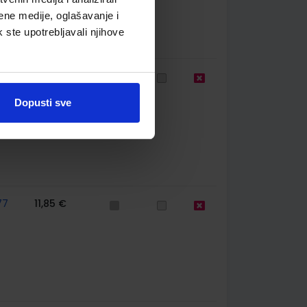
ene medije, oglašavanje i
k ste upotrebljavali njihove
75
23,70 €
Dopusti sve
77
11,85 €