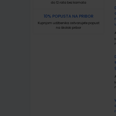
do 12 rata bez kamata
10% POPUSTA NA PRIBOR
Kupnjom udžbenika ostvarujete popust
na školski pribor
A
A