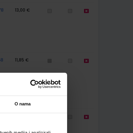
78
13,00 €
58
11,85 €
O nama
97
13,00 €
enih medija i analizirali