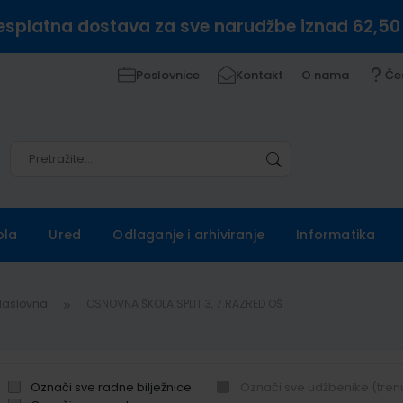
esplatna dostava za sve narudžbe iznad 62,50
Poslovnice
Kontakt
O nama
Če
Pretražite
Pretražite
ola
Ured
Odlaganje i arhiviranje
Informatika
Naslovna
OSNOVNA ŠKOLA SPLIT 3, 7.RAZRED OŠ
Označi sve radne bilježnice
Označi sve udžbenike (tren