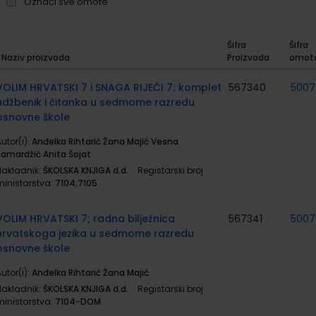
Označi sve omote
Šifra
Šifra
Naziv proizvoda
Proizvoda
omot
rupirani
roizvodi
VOLIM HRVATSKI 7 i SNAGA RIJEČI 7; komplet
567340
500
udžbenik i čitanka u sedmome razredu
osnovne škole
utor(i):
Anđelka Rihtarić Žana Majić Vesna
Samardžić Anita Šojat
Nakladnik:
ŠKOLSKA KNJIGA d.d.
Registarski broj
ministarstva:
7104;7105
VOLIM HRVATSKI 7; radna bilježnica
567341
500
hrvatskoga jezika u sedmome razredu
osnovne škole
utor(i):
Anđelka Rihtarić Žana Majić
Nakladnik:
ŠKOLSKA KNJIGA d.d.
Registarski broj
ministarstva:
7104-DOM