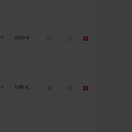
70
13,00 €
78
11,85 €