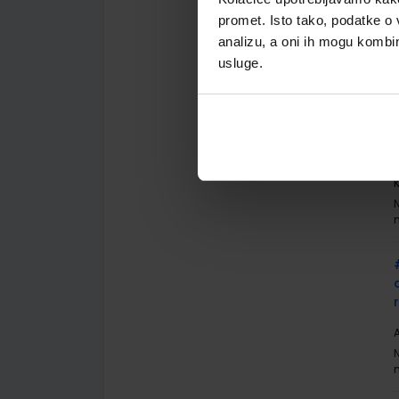
A
promet. Isto tako, podatke o 
analizu, a oni ih mogu kombini
usluge.
A
K
A