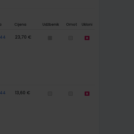
a
Cijena
Udžbenik
Omot
Ukloni
744
23,70 €
744
13,60 €