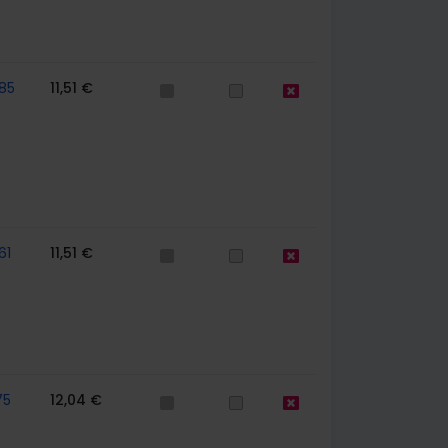
85
11,51 €
61
11,51 €
75
12,04 €