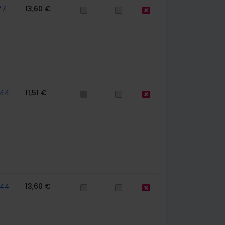
77
13,60 €
744
11,51 €
744
13,60 €