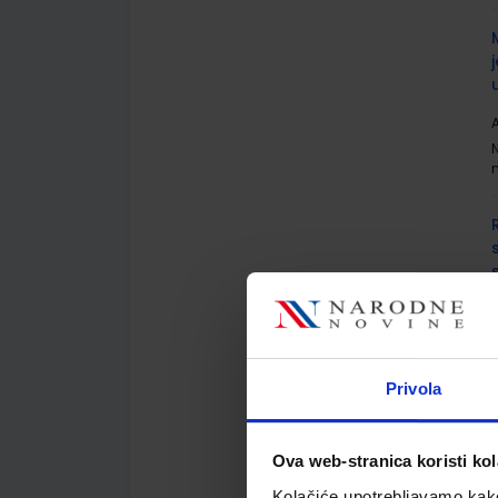
A
A
Privola
Ova web-stranica koristi kol
Kolačiće upotrebljavamo kako 