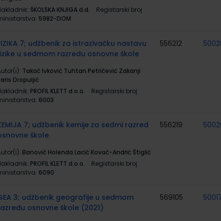
Nakladnik:
ŠKOLSKA KNJIGA d.d.
Registarski broj
ministarstva:
5982-DOM
FIZIKA 7; udžbenik za istrazivačku nastavu
556212
5002
fizike u sedmom razredu osnovne škole
utor(i):
Takač Ivković Tuhtan Petričević Zakanji
aris Dropuljić
Nakladnik:
PROFIL KLETT d.o.o.
Registarski broj
ministarstva:
6003
KEMIJA 7; udžbenik kemije za sedmi razred
556219
5002
osnovne škole
utor(i):
Banović Holenda Lacić Kovač-Andrić Štiglić
Nakladnik:
PROFIL KLETT d.o.o.
Registarski broj
ministarstva:
6090
GEA 3; udžbenik geografije u sedmom
569105
5001
razredu osnovne škole (2021)