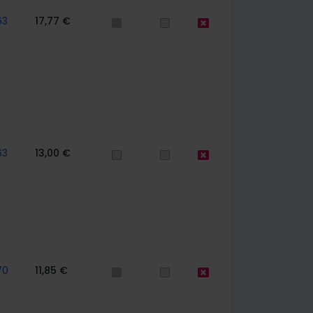
63
17,77 €
63
13,00 €
70
11,85 €