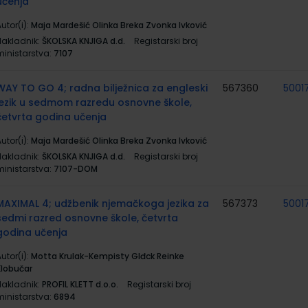
učenja
utor(i):
Maja Mardešić Olinka Breka Zvonka Ivković
Nakladnik:
ŠKOLSKA KNJIGA d.d.
Registarski broj
ministarstva:
7107
WAY TO GO 4; radna bilježnica za engleski
567360
5001
jezik u sedmom razredu osnovne škole,
četvrta godina učenja
utor(i):
Maja Mardešić Olinka Breka Zvonka Ivković
Nakladnik:
ŠKOLSKA KNJIGA d.d.
Registarski broj
ministarstva:
7107-DOM
MAXIMAL 4; udžbenik njemačkoga jezika za
567373
5001
sedmi razred osnovne škole, četvrta
godina učenja
utor(i):
Motta Krulak-Kempisty Glđck Reinke
Klobučar
Nakladnik:
PROFIL KLETT d.o.o.
Registarski broj
ministarstva:
6894