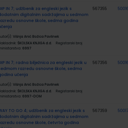
DIP IN 7; udžbenik za engleski jezik s
567355
5001
dodatnim digitalnim sadržajima u sedmom
razredu osnovne škole, sedma godina
učenja
utor(i):
Višnja Anić Božica Pavlinek
Nakladnik:
ŠKOLSKA KNJIGA d.d.
Registarski broj
ministarstva:
6997
DIP IN 7; radna bilježnica za engleski jezik u
567356
5001
sedmom razredu osnovne škole, sedma
godina učenja
utor(i):
Višnja Anić Božica Pavlinek
Nakladnik:
ŠKOLSKA KNJIGA d.d.
Registarski broj
ministarstva:
6997-DOM
WAY TO GO 4; udžbenik za engleski jezik s
567359
5001
dodatnim digitalnim sadržajima u sedmom
razredu osnovne škole, četvrta godina