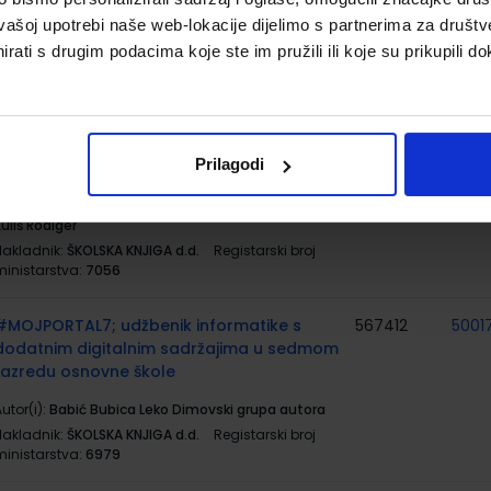
utor(i):
Nina Karković Andreja Mrkonjić
vašoj upotrebi naše web-lokacije dijelimo s partnerima za društv
Nakladnik:
ŠKOLSKA KNJIGA d.d.
Registarski broj
rati s drugim podacima koje ste im pružili ili koje su prikupili do
ministarstva:
7083-DOM
MATEMATIKA 7; komplet 1. i 2. dio, udžbenik
567403
5001
matematike s dds u sedmom razredu
Prilagodi
osnovne škole sa zadatcima za rješavanje
utor(i):
Antunović Piton Bogner Boroš Brkić Karlo
uliš Rodiger
Nakladnik:
ŠKOLSKA KNJIGA d.d.
Registarski broj
ministarstva:
7056
#MOJPORTAL7; udžbenik informatike s
567412
5001
dodatnim digitalnim sadržajima u sedmom
razredu osnovne škole
utor(i):
Babić Bubica Leko Dimovski grupa autora
Nakladnik:
ŠKOLSKA KNJIGA d.d.
Registarski broj
ministarstva:
6979