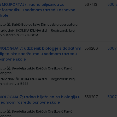
#MOJPORTAL7; radna bilježnica za
567413
5001
informatiku u sedmom razredu osnovne
škole
utor(i):
Babić Bubica Leko Dimovski grupa autora
Nakladnik:
ŠKOLSKA KNJIGA d.d.
Registarski broj
ministarstva:
6979-DOM
BIOLOGIJA 7; udžbenik biologije s dodatnim
556206
500
digitalnim sadržajima u sedmom razredu
osnovne škole
utor(i):
Bendelja Lukša Roščak Orešković Pavić
Pongrac
Nakladnik:
ŠKOLSKA KNJIGA d.d.
Registarski broj
ministarstva:
5982
BIOLOGIJA 7; radna bilježnica za biologiju u
556207
500
sedmom razredu osnovne škole
utor(i):
Bendelja Lukša Roščak Orešković Pavić
Pongrac