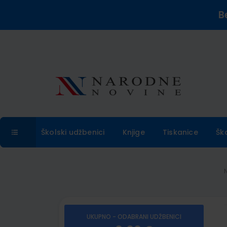
B
Školski udžbenici
Knjige
Tiskanice
Šk
UKUPNO - ODABRANI UDŽBENICI