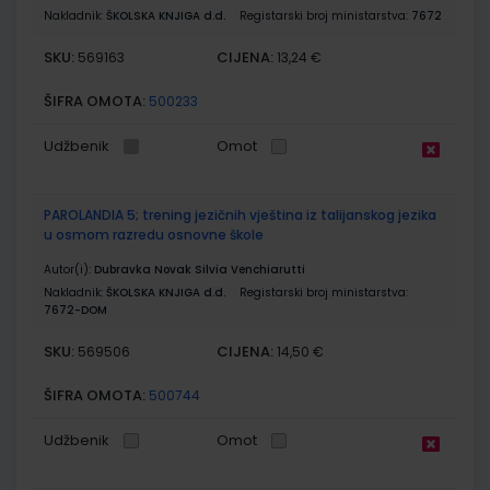
Nakladnik:
ŠKOLSKA KNJIGA d.d.
Registarski broj ministarstva:
7672
SKU:
CIJENA:
569163
13,24 €
ŠIFRA OMOTA:
500233
Udžbenik
Omot
PAROLANDIA 5; trening jezičnih vještina iz talijanskog jezika
u osmom razredu osnovne škole
Autor(i):
Dubravka Novak Silvia Venchiarutti
Nakladnik:
ŠKOLSKA KNJIGA d.d.
Registarski broj ministarstva:
7672-DOM
SKU:
CIJENA:
569506
14,50 €
ŠIFRA OMOTA:
500744
Udžbenik
Omot