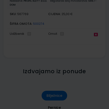
Nakladnik:
PROFIL KLETT d.o.o.
Registarski broj ministarstva:
6867-
DOM
SKU:
CIJENA:
567769
25,00 €
ŠIFRA OMOTA:
500274
Udžbenik
Omot
Izdvajamo iz ponude
Bilježnice
Pernice