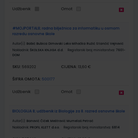
Udžbenik
Omot
#MOJPORTAL8; radna bilježnica za informatiku u osmom
razredu osnovne škole
Autor(i):
Babić Bubica Dimovski Leko Mihočka Ružić Stančić Vejnović
Nakladnik:
ŠKOLSKA KNJIGA d.d.
Registarski broj ministarstva:
7601-
DOM
SKU:
CIJENA:
569202
13,60 €
ŠIFRA OMOTA:
500177
Udžbenik
Omot
BIOLOGIJA 8; udžbenik iz Biologije za 8. razred osnovne škole
Autor(i):
Banović Čiček Meštrović Mumelaš Petrač
Nakladnik:
PROFIL KLETT d.o.o.
Registarski broj ministarstva:
6814