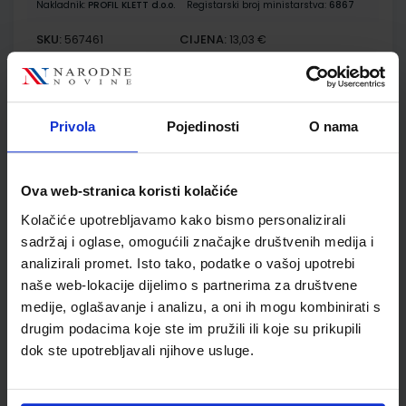
Nakladnik:
PROFIL KLETT d.o.o.
Registarski broj ministarstva:
6867
SKU:
CIJENA:
567461
13,03 €
ŠIFRA OMOTA:
500261
Udžbenik
Omot
Privola
Pojedinosti
O nama
GEA 4; udžbenik za geografiju u osmom razredu OŠ s
dodatnim digitalnim sadržajima
Ova web-stranica koristi kolačiće
Autor(i):
Danijel Orešić Igor Tišma Ružica Vuk Alenka Bujan
Kolačiće upotrebljavamo kako bismo personalizirali
Nakladnik:
ŠKOLSKA KNJIGA d.d.
Registarski broj ministarstva:
7625
sadržaj i oglase, omogućili značajke društvenih medija i
analizirali promet. Isto tako, podatke o vašoj upotrebi
SKU:
CIJENA:
569175
13,24 €
naše web-lokacije dijelimo s partnerima za društvene
ŠIFRA OMOTA:
500175
medije, oglašavanje i analizu, a oni ih mogu kombinirati s
drugim podacima koje ste im pružili ili koje su prikupili
Udžbenik
Omot
dok ste upotrebljavali njihove usluge.
GEA 4; radna bilježnica za geografiju u osmom razredu OŠ s