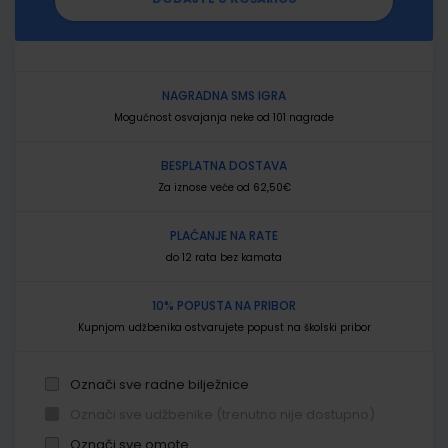
NAGRADNA SMS IGRA
Mogućnost osvajanja neke od 101 nagrade
BESPLATNA DOSTAVA
Za iznose veće od 62,50€
PLAĆANJE NA RATE
do 12 rata bez kamata
10% POPUSTA NA PRIBOR
Kupnjom udžbenika ostvarujete popust na školski pribor
Označi sve radne bilježnice
Označi sve udžbenike (trenutno nije dostupno)
Označi sve omote