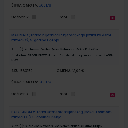
ŠIFRA OMOTA:
500178
Udžbenik
Omot
MAXIMAL 5; radna bilježnica iz njemačkoga jezika za osmi
razred OŠ, 5. godina učenja
Autor(i):
Katharina Weber Šober Hohmann Glšck Klobučar
Nakladnik:
PROFIL KLETT d.o.o.
Registarski broj ministarstva:
7493-
DOM
SKU:
CIJENA:
569152
13,00 €
ŠIFRA OMOTA:
500178
Udžbenik
Omot
PAROLANDIA 5; radni udžbenik talijanskog jezika u osmom
razredu OŠ, 5. godina učenja
Autor(i):
Dubravka Novak Silvia Venchiarutti Kristina Huljev