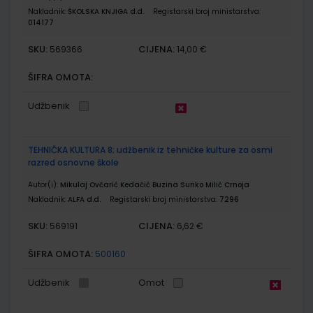
Nakladnik:
ŠKOLSKA KNJIGA d.d.
Registarski broj ministarstva:
014177
SKU:
CIJENA:
569366
14,00 €
ŠIFRA OMOTA:
Udžbenik
TEHNIČKA KULTURA 8; udžbenik iz tehničke kulture za osmi
razred osnovne škole
Autor(i):
Mikulaj Ovčarić Kedačić Buzina Sunko Milić Crnoja
Nakladnik:
ALFA d.d.
Registarski broj ministarstva:
7296
SKU:
CIJENA:
569191
6,62 €
ŠIFRA OMOTA:
500160
Udžbenik
Omot