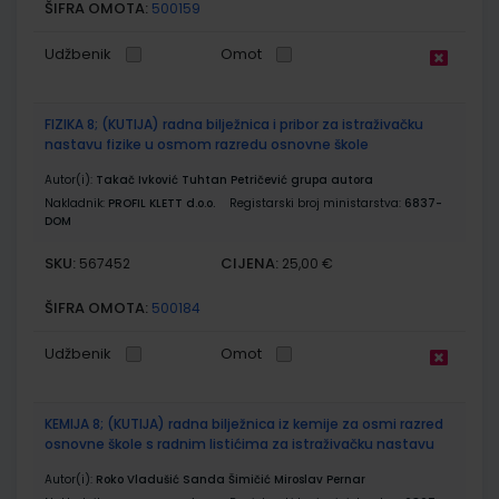
ŠIFRA OMOTA:
500159
Udžbenik
Omot
FIZIKA 8; (KUTIJA) radna bilježnica i pribor za istraživačku
nastavu fizike u osmom razredu osnovne škole
Autor(i):
Takač Ivković Tuhtan Petričević grupa autora
Nakladnik:
PROFIL KLETT d.o.o.
Registarski broj ministarstva:
6837-
DOM
SKU:
CIJENA:
567452
25,00 €
ŠIFRA OMOTA:
500184
Udžbenik
Omot
KEMIJA 8; (KUTIJA) radna bilježnica iz kemije za osmi razred
osnovne škole s radnim listićima za istraživačku nastavu
Autor(i):
Roko Vladušić Sanda Šimičić Miroslav Pernar