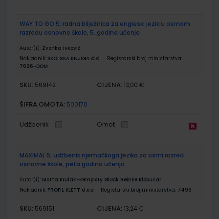
WAY TO GO 5; radna bilježnica za engleski jezik u osmom
razredu osnovne škole, 5. godina učenja
Autor(i):
Zvonka Ivković
Nakladnik:
ŠKOLSKA KNJIGA d.d.
Registarski broj ministarstva:
7696-DOM
SKU:
CIJENA:
569142
13,00 €
ŠIFRA OMOTA:
500170
Udžbenik
Omot
MAXIMAL 5; udžbenik njemačkoga jezika za osmi razred
osnovne škole, peta godina učenja
Autor(i):
Motta Krulak-Kempisty Glđck Reinke Klobučar
Nakladnik:
PROFIL KLETT d.o.o.
Registarski broj ministarstva:
7493
SKU:
CIJENA:
569151
13,24 €