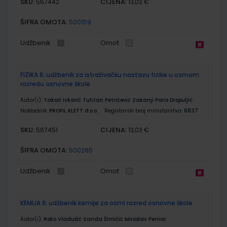
SKU:
CIJENA:
567442
13,03 €
ŠIFRA OMOTA:
500159
Udžbenik
Omot
FIZIKA 8; udžbenik za istraživačku nastavu fizike u osmom
razredu osnovne škole
Autor(i):
Takač Ivković Tuhtan Petričević Zakanji Paris Dropuljić
Nakladnik:
PROFIL KLETT d.o.o.
Registarski broj ministarstva:
6837
SKU:
CIJENA:
567451
13,03 €
ŠIFRA OMOTA:
500285
Udžbenik
Omot
KEMIJA 8; udžbenik kemije za osmi razred osnovne škole
Autor(i):
Roko Vladušić Sanda Šimičić Miroslav Pernar