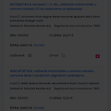
MATEMATIKA 8; komplet 1. I 2. dio, udžbenik matematike u
osmom razredu OŠ sa zadatcima za rješavanje
Autor(i):
Antunović Piton Bogner Boroš Havranek Bijuković Brkić Karlo
Kuliš Matić Rodiger Vučić
Nakladnik:
ŠKOLSKA KNJIGA d.d.
Registarski broj ministarstva:
7655
SKU:
CIJENA:
569168
26,47 €
ŠIFRA OMOTA:
500164
Udžbenik
Omot
#MOJPORTAL8; udžbenik informatike u osmom razredu
osnovne škole s dodatnim digitalnim sadržajima
Autor(i):
Babić Bubica Dimovski Leko Mihočka Ružić Stančić Vejnović
Nakladnik:
ŠKOLSKA KNJIGA d.d.
Registarski broj ministarstva:
7601
SKU:
CIJENA:
569201
13,24 €
ŠIFRA OMOTA:
500163