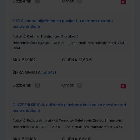
Udžbenik
Omot
KLIO 8; radna bilježnica za povijest u osmom razredu
osnovne škole
Autor(i):
Krešimir Erdelja Igor Stojaković
Nakladnik:
ŠKOLSKA KNJIGA d.d.
Registarski broj ministarstva:
7641-
DOM
SKU:
CIJENA:
569182
13,60 €
ŠIFRA OMOTA:
500431
Udžbenik
Omot
GLAZBENI KRUG 8; udžbenik glazbene kulture za osmi razred
osnovne škole
Autor(i):
Ružica Ambruš-Kiš Tomislav Seletković Zrinka Šimunović
Nakladnik:
PROFIL KLETT d.o.o.
Registarski broj ministarstva:
7474
SKU:
CIJENA:
569186
6,62 €