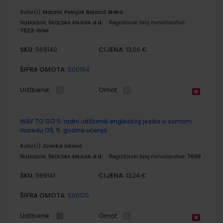
Autor(i):
Marinić Posnjak Božanić Breka
Nakladnik:
ŠKOLSKA KNJIGA d.d.
Registarski broj ministarstva:
7622-DOM
SKU:
CIJENA:
569140
13,00 €
ŠIFRA OMOTA:
500164
Udžbenik
Omot
WAY TO GO 5; radni udžbenik engleskog jezika u osmom
razredu OŠ, 5. godina učenja
Autor(i):
Zvonka Ivković
Nakladnik:
ŠKOLSKA KNJIGA d.d.
Registarski broj ministarstva:
7696
SKU:
CIJENA:
569141
13,24 €
ŠIFRA OMOTA:
500170
Udžbenik
Omot