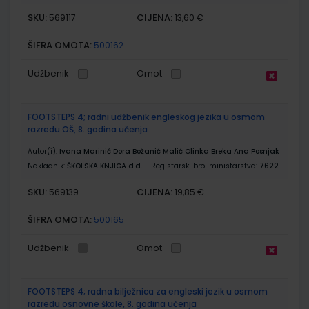
SKU:
CIJENA:
569117
13,60 €
ŠIFRA OMOTA:
500162
Udžbenik
Omot
FOOTSTEPS 4; radni udžbenik engleskog jezika u osmom
razredu OŠ, 8. godina učenja
Autor(i):
Ivana Marinić Dora Božanić Malić Olinka Breka Ana Posnjak
Nakladnik:
ŠKOLSKA KNJIGA d.d.
Registarski broj ministarstva:
7622
SKU:
CIJENA:
569139
19,85 €
ŠIFRA OMOTA:
500165
Udžbenik
Omot
FOOTSTEPS 4; radna bilježnica za engleski jezik u osmom
razredu osnovne škole, 8. godina učenja