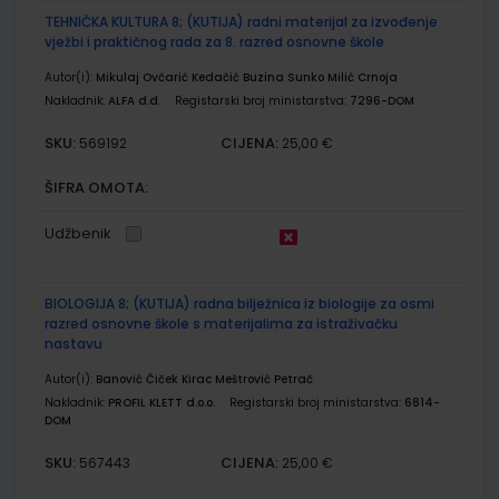
TEHNIČKA KULTURA 8; (KUTIJA) radni materijal za izvođenje
vježbi i praktičnog rada za 8. razred osnovne škole
Autor(i):
Mikulaj Ovčarić Kedačić Buzina Sunko Milić Crnoja
Nakladnik:
ALFA d.d.
Registarski broj ministarstva:
7296-DOM
SKU:
CIJENA:
569192
25,00 €
ŠIFRA OMOTA:
Udžbenik
BIOLOGIJA 8; (KUTIJA) radna bilježnica iz biologije za osmi
razred osnovne škole s materijalima za istraživačku
nastavu
Autor(i):
Banović Čiček Kirac Meštrović Petrač
Nakladnik:
PROFIL KLETT d.o.o.
Registarski broj ministarstva:
6814-
DOM
SKU:
CIJENA:
567443
25,00 €