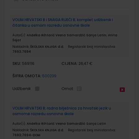
Grupirani
VOLIM HRVATSKI 8 i SNAGA RIJEČI 8; komplet udžbenik i
proizvodi
čitanka u osmom razredu osnovne škole
Autor(i):
Anđelka Rihtarić Vesna Samardžić Sanja Latin; Anita
Šojat
Nakladnik:
ŠKOLSKA KNJIGA d.d.
Registarski broj ministarstva:
7693;7694
SKU:
CIJENA:
569116
26,47 €
ŠIFRA OMOTA:
500239
Udžbenik
Omot
VOLIM HRVATSKI 8; radna bilježnica za hrvatski jezik u
osmome razredu osnovne škole
Autor(i):
Anđelka Rihtarić Vesna Samardžić Sanja Latin
Nakladnik:
ŠKOLSKA KNJIGA d.d.
Registarski broj ministarstva:
7693;7694-DOM