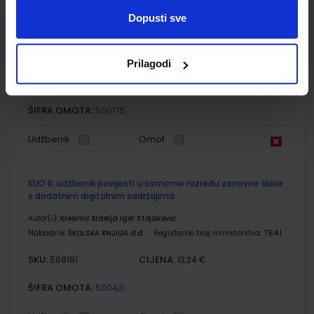
dodatnim digitalnim sadržajima
Dopusti sve
Autor(i):
Danijel Orešić Ružica Vuk Igor Tišma Alenka Bujan
Nakladnik:
ŠKOLSKA KNJIGA d.d.
Registarski broj ministarstva:
7625-DOM
Prilagodi
SKU:
CIJENA:
569509
13,60 €
ŠIFRA OMOTA:
500175
Udžbenik
Omot
KLIO 8; udžbenik povijesti u osmome razredu osnovne škole
s dodatnim digitalnim sadržajima
Autor(i):
Krešimir Erdelja Igor Stojaković
Nakladnik:
ŠKOLSKA KNJIGA d.d.
Registarski broj ministarstva:
7641
SKU:
CIJENA:
569181
13,24 €
ŠIFRA OMOTA:
500431