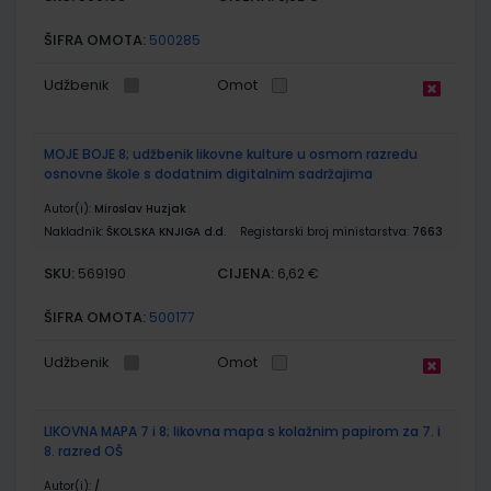
ŠIFRA OMOTA:
500285
Udžbenik
Omot
MOJE BOJE 8; udžbenik likovne kulture u osmom razredu
osnovne škole s dodatnim digitalnim sadržajima
Autor(i):
Miroslav Huzjak
Nakladnik:
ŠKOLSKA KNJIGA d.d.
Registarski broj ministarstva:
7663
SKU:
CIJENA:
569190
6,62 €
ŠIFRA OMOTA:
500177
Udžbenik
Omot
LIKOVNA MAPA 7 i 8; likovna mapa s kolažnim papirom za 7. i
8. razred OŠ
Autor(i):
/