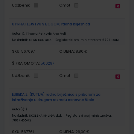
Udžbenik
Omot
U PRIJATELJSTVU S BOGOM; radna bilježnica
Autor(i):
Tihana Petković Ana Volf
Nakladnik:
GLAS KONCILA
Registarski broj ministarstva:
6721-DOM
SKU:
CIJENA:
567097
8,80 €
ŠIFRA OMOTA:
500297
Udžbenik
Omot
EUREKA 2; (KUTIJA) radna bilježnica s priborom za
istraživanje u drugom razredu osnovne škole
Autor(i):
/
Nakladnik:
ŠKOLSKA KNJIGA d.d.
Registarski broj ministarstva:
7007-DOM2
SKU:
CIJENA:
567761
26,00 €