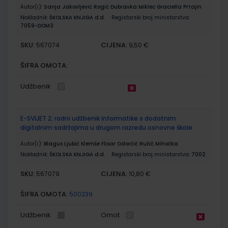
Autor(i):
Sanja Jakovljević Rogić Dubravka Miklec Graciella Prtajin
Nakladnik:
ŠKOLSKA KNJIGA d.d.
Registarski broj ministarstva:
7059-DOM3
SKU:
CIJENA:
567074
9,50 €
ŠIFRA OMOTA:
Udžbenik
E-SVIJET 2; radni udžbenik informatike s dodatnim
digitalnim sadržajima u drugom razredu osnovne škole
Autor(i):
Blagus Ljubić Klemše Flisar Odorčić Ružić Mihočka
Nakladnik:
ŠKOLSKA KNJIGA d.d.
Registarski broj ministarstva:
7002
SKU:
CIJENA:
567079
10,80 €
ŠIFRA OMOTA:
500239
Udžbenik
Omot