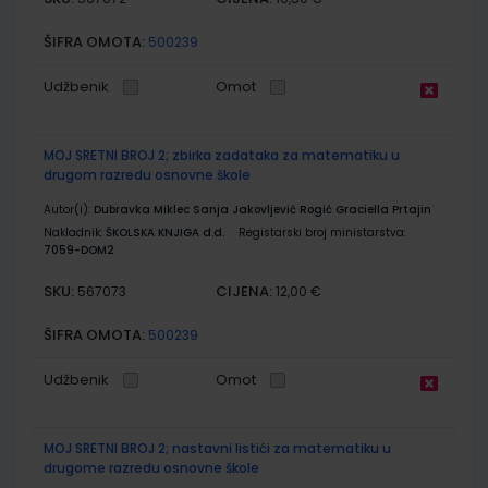
ŠIFRA OMOTA:
500239
Udžbenik
Omot
MOJ SRETNI BROJ 2; zbirka zadataka za matematiku u
drugom razredu osnovne škole
Autor(i):
Dubravka Miklec Sanja Jakovljević Rogić Graciella Prtajin
Nakladnik:
ŠKOLSKA KNJIGA d.d.
Registarski broj ministarstva:
7059-DOM2
SKU:
CIJENA:
567073
12,00 €
ŠIFRA OMOTA:
500239
Udžbenik
Omot
MOJ SRETNI BROJ 2; nastavni listići za matematiku u
drugome razredu osnovne škole