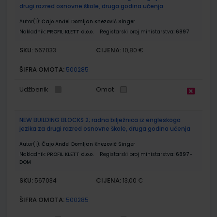
drugi razred osnovne škole, druga godina učenja
Autor(i):
Čajo Anđel Domljan Knezović Singer
Nakladnik:
PROFIL KLETT d.o.o.
Registarski broj ministarstva:
6897
SKU:
CIJENA:
567033
10,80 €
ŠIFRA OMOTA:
500285
Udžbenik
Omot
NEW BUILDING BLOCKS 2; radna bilježnica iz engleskoga
jezika za drugi razred osnovne škole, druga godina učenja
Autor(i):
Čajo Anđel Domljan Knezović Singer
Nakladnik:
PROFIL KLETT d.o.o.
Registarski broj ministarstva:
6897-
DOM
SKU:
CIJENA:
567034
13,00 €
ŠIFRA OMOTA:
500285