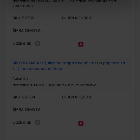
Nakladnik:
ŠKOLSKA KNJIGA d.d.
Registarski broj ministarstva:
7007-DOM3
SKU:
CIJENA:
567091
10,00 €
ŠIFRA OMOTA:
Udžbenik
LIKOVNA MAPA 1 i 2; likovna mapa s kolaž i raster papirom za
1. i 2. razred osnovne škole
Autor(i):
/
Nakladnik:
ALFA d.d.
Registarski broj ministarstva:
SKU:
CIJENA:
991734
12,50 €
ŠIFRA OMOTA:
Udžbenik