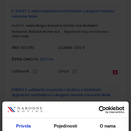
E-SVIJET 2; radna bilježnica informatike u drugom razredu
osnovne škole
Autor(i):
Josipa Blagus Marijana Šundov Ana Budojević
Nakladnik:
ŠKOLSKA KNJIGA d.d.
Registarski broj ministarstva:
7002-DOM
SKU:
CIJENA:
567080
11,50 €
ŠIFRA OMOTA:
500744
Udžbenik
Omot
EUREKA 2; udžbenik za prirodu i društvo s dodatnim
digitalnim sadržajima u drugom razredu osnovne škole
Autor(i):
Bakarić Palička Ćorić Grgić Križanac Lukša
Nakladnik:
ŠKOLSKA KNJIGA d.d.
Registarski broj ministarstva:
7007
SKU:
CIJENA:
567089
10,80 €
Privola
Pojedinosti
O nama