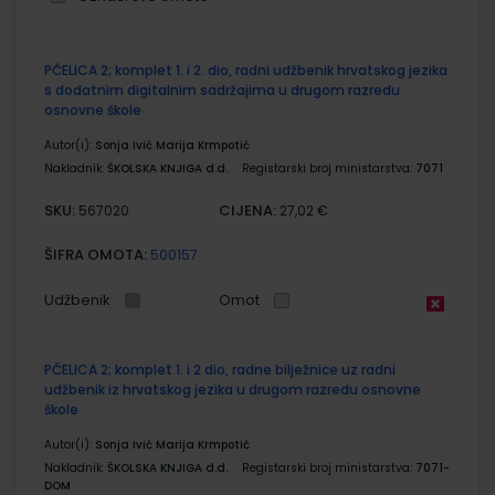
Grupirani
PČELICA 2; komplet 1. i 2. dio, radni udžbenik hrvatskog jezika
proizvodi
s dodatnim digitalnim sadržajima u drugom razredu
osnovne škole
Autor(i):
Sonja Ivić Marija Krmpotić
Nakladnik:
ŠKOLSKA KNJIGA d.d.
Registarski broj ministarstva:
7071
SKU:
CIJENA:
567020
27,02 €
ŠIFRA OMOTA:
500157
Udžbenik
Omot
PČELICA 2; komplet 1. i 2 dio, radne bilježnice uz radni
udžbenik iz hrvatskog jezika u drugom razredu osnovne
škole
Autor(i):
Sonja Ivić Marija Krmpotić
Nakladnik:
ŠKOLSKA KNJIGA d.d.
Registarski broj ministarstva:
7071-
DOM