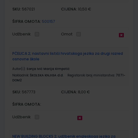
SKU:
CIJENA:
567021
10,50 €
ŠIFRA OMOTA:
500157
Udžbenik
Omot
PČELICA 2; nastavni listići hrvatskoga jezika za drugi razred
osnovne škole
Autor(i):
Sonja Ivić Marija Krmpotić
Nakladnik:
ŠKOLSKA KNJIGA d.d.
Registarski broj ministarstva:
7071-
DOM2
SKU:
CIJENA:
567773
8,00 €
ŠIFRA OMOTA:
Udžbenik
NEW BUILDING BLOCKS 2; udžbenik engleskoga jezika za