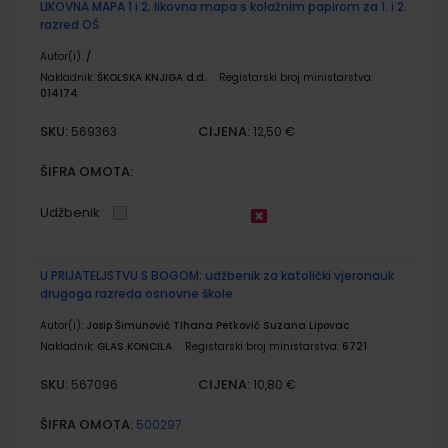
LIKOVNA MAPA 1 i 2; likovna mapa s kolažnim papirom za 1. i 2.
razred OŠ
Autor(i):
/
Nakladnik:
ŠKOLSKA KNJIGA d.d.
Registarski broj ministarstva:
014174
SKU:
CIJENA:
569363
12,50 €
ŠIFRA OMOTA:
Udžbenik
U PRIJATELJSTVU S BOGOM; udžbenik za katolički vjeronauk
drugoga razreda osnovne škole
Autor(i):
Josip Šimunović Tihana Petković Suzana Lipovac
Nakladnik:
GLAS KONCILA
Registarski broj ministarstva:
6721
SKU:
CIJENA:
567096
10,80 €
ŠIFRA OMOTA:
500297