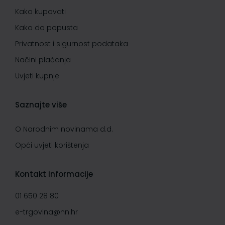
Kako kupovati
Kako do popusta
Privatnost i sigurnost podataka
Načini plaćanja
Uvjeti kupnje
Saznajte više
O Narodnim novinama d.d.
Opći uvjeti korištenja
Kontakt informacije
01 650 28 80
e-trgovina@nn.hr