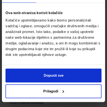
ŠIFRA OMOTA:
500239
Udžbenik
Omot
Ova web-stranica koristi kolačiće
Kolačiće upotrebljavamo kako bismo personalizirali
sadržaj i oglase, omogućili značajke društvenih medija i
EUREKA 2; radna bilježnica za prirodu i društvo u drugom
razredu osnovne škole
analizirali promet. Isto tako, podatke o vašoj upotrebi
naše web-lokacije dijelimo s partnerima za društvene
Autor(i):
Bakarić Palička Ćorić Grgić Križanac Lukša
medije, oglašavanje i analizu, a oni ih mogu kombinirati s
Nakladnik:
ŠKOLSKA KNJIGA d.d.
Registarski broj ministarstva:
7007-DOM
drugim podacima koje ste im pružili ili koje su prikupili
dok ste upotrebljavali njihove usluge.
SKU:
CIJENA:
567090
11,00 €
ŠIFRA OMOTA:
500239
Dopusti sve
Udžbenik
Omot
EUREKA 2; nastavni listići za prirodu i društvo u drugom
Prilagodi
razredu osnovne škole
Autor(i):
Marina Sudarević