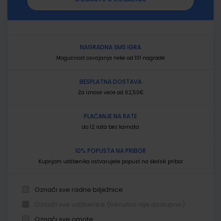
NAGRADNA SMS IGRA
Mogućnost osvajanja neke od 101 nagrade
BESPLATNA DOSTAVA
Za iznose veće od 62,50€
PLAĆANJE NA RATE
do 12 rata bez kamata
10% POPUSTA NA PRIBOR
Kupnjom udžbenika ostvarujete popust na školski pribor
Označi sve radne bilježnice
Označi sve udžbenike (trenutno nije dostupno)
Označi sve omote