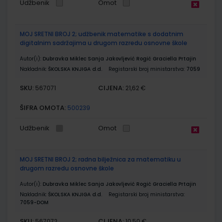
Udžbenik
Omot
MOJ SRETNI BROJ 2; udžbenik matematike s dodatnim
digitalnim sadržajima u drugom razredu osnovne škole
Autor(i):
Dubravka Miklec Sanja Jakovljević Rogić Graciella Prtajin
Nakladnik:
ŠKOLSKA KNJIGA d.d.
Registarski broj ministarstva:
7059
SKU:
CIJENA:
567071
21,62 €
ŠIFRA OMOTA:
500239
Udžbenik
Omot
MOJ SRETNI BROJ 2; radna bilježnica za matematiku u
drugom razredu osnovne škole
Autor(i):
Dubravka Miklec Sanja Jakovljević Rogić Graciella Prtajin
Nakladnik:
ŠKOLSKA KNJIGA d.d.
Registarski broj ministarstva:
7059-DOM
SKU:
CIJENA:
567072
10,50 €